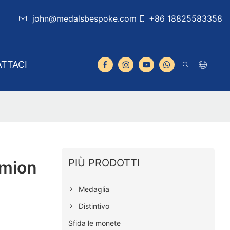
john@medalsbespoke.com
+86 18825583358
TTACI
PIÙ PRODOTTI
amion
Medaglia
Distintivo
Sfida le monete