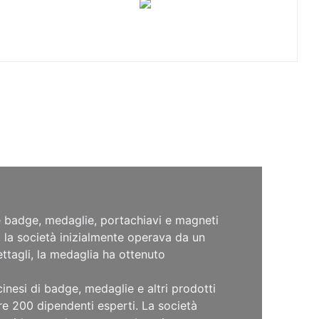
e badge, medaglie, portachiavi e magneti
g, la società inizialmente operava da un
ettagli, la medaglia ha ottenuto
inesi di badge, medaglie e altri prodotti
re 200 dipendenti esperti. La società