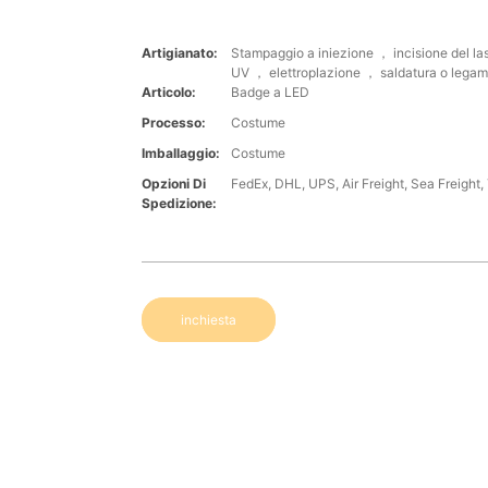
Artigianato:
Stampaggio a iniezione ， incisione del l
UV ， elettroplazione ， saldatura o lega
Articolo:
Badge a LED
Processo:
Costume
Imballaggio:
Costume
Opzioni Di
FedEx, DHL, UPS, Air Freight, Sea Freight, 
Spedizione:
inchiesta