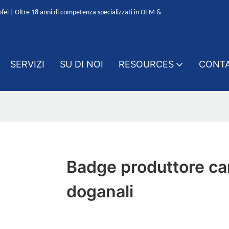
ofei | Oltre 18 anni di competenza specializzati in OEM &
SERVIZI
SU DI NOI
RESOURCES
CONTA
Badge produttore c
doganali