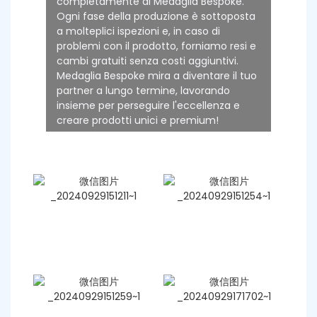
completamente di Medaglia Bespoke.
Ogni fase della produzione è sottoposta
a molteplici ispezioni e, in caso di
problemi con il prodotto, forniamo resi e
cambi gratuiti senza costi aggiuntivi.
Medaglia Bespoke mira a diventare il tuo
partner a lungo termine, lavorando
insieme per perseguire l'eccellenza e
creare prodotti unici e premium!