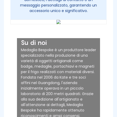
messaggio personalizzato, garantendo un
accessorio unico e significativo.
Su di noi
Medaglia Bespoke è un produttore leader
specializzato nella produzione di una
varietà di oggetti artigianali come
badge, medaglie, portachiavi e magneti
per il frigo realizzati con materiali diversi.
Fondata nel 2006 da Kate e tre soci
affini nel Guangdong, l'azienda
inizialmente operava in un piccolo
laboratorio di 200 metri quadrati. Grazie
alla sua dedizione all'artigianato e
all'attenzione ai dettagli, Medaglia
Bespoke ha rapidamente ottenuto
riconoscimenti e ampi consensi.