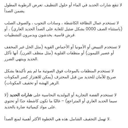
لا تنقع شارات الحديد في الماء أو حلول التنظيف. تعرض الرطوبة المطول
يضمن الصدأ.
لا تستخدم عمال النظافة الكاشطة ، وسادات التجوب ، والصوف الصلب
(باستثناء الصف 0000 بشكل ضئيل للغاية على الصدأ الحديد العاري) ، أو
فرش قاسية. يخدشون ويدمرون التشطيبات.
لا تستخدم التبييض أو الأمونيا أو الأحماض القوية (مثل الخل غير المخفف
أو عصير الليمون) أو منظفات القلوية (مثل منظف الفرن). أنها تآكل
الحديد وينتهي الضرر.
لا تستخدم المنظفات بالموجات فوق الصوتية ما لم يتم تأكيدها بشكل
صريح للأمان للحديد من قبل المحترف (يمكن للاهتزاز كسر المكونات
الزهر الهشة أو تخفيف المكونات).
لا تستخدم الفضة التجارية أو البولندية النحاسية على
شارات الحديد
(لا
سيما الحديد العاري أو المتراجع) – غالبًا ما تكون كاشطة جدًا أو تحتوي
على مواد كيميائية ضارة بالحديد.
لا تهمل التجفيف الشامل. هذه هي الخطوة الأكثر أهمية لمنع الصدأ.