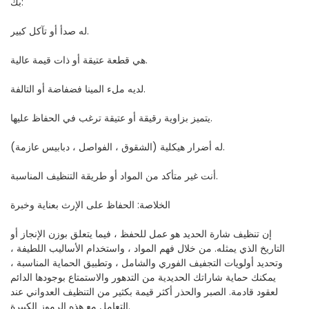
بك:
له صدأ أو تآكل كبير.
هي قطعة عتيقة أو ذات قيمة عالية.
لديه ملء المينا فضفاضة أو التالفة.
يتميز بزاوية رقيقة أو عتيقة ترغب في الحفاظ عليها.
له أضرار هيكلية (الشقوق ، الفواصل ، دبابيس عازمة).
أنت غير متأكد من المواد أو طريقة التنظيف المناسبة.
الخلاصة: الحفاظ على الإرث بعناية وخبرة
إن تنظيف شارة الحديد هو عمل للحفظ ، فيما يتعلق بوزن الإنجاز أو
التاريخ الذي يمثله. من خلال فهم المواد ، واستخدام الأساليب اللطيفة ،
وتحديد أولويات التجفيف الفوري والشامل ، وتطبيق الحماية المناسبة ،
يمكنك حماية شاراتك الحديدية من التدهور والاستمتاع بوجودها الدائم
لعقود قادمة. الصبر والحذر أكثر قيمة بكثير من التنظيف العدواني عند
التعامل مع هذه الرموز الكبيرة.