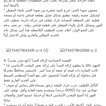
البقايا اللزجة. يتبخر بسرعة. تجنب على التشطيبات المطلية ما لم يتم
تأكيدها آمنة.
* معجون صودا الخبز: امزج كمية صغيرة من صودا الخبز بالماء المقطر
لتشكيل عجينة رقيقة. تنطبق بشكل ضئيل بقطعة قماش ناعمة أو مسحة
قطنية على المنطقة المصابة. فرك بلطف في حركة دائرية. شطف على
الفور وبشكل كامل بالماء المقطر على قطعة قماش رطبة ، ثم تجف بدقة
على النحو الوارد أعلاه. تجنب التنظيف الكاشطة. هذا آمن بشكل عام
للحديد المطلي والعاري ولكن الاختبار أولاً.
4. القضية الحساسة لإزالة الصدأ (تابع بحذر شديد):
* المهم: غالبًا ما ينطوي إزالة الصدأ على إزالة بعض المعدن الأساسي. إذا
كانت الشارة ذات قيمة أو عتيقة أو صدأ كبير ، فاستشر محافظًا محترفًا
قبل محاولة أي إزالة الصدأ. للحصول على بقع الصدأ السطحي البسيط
على الحديد العاري فقط:
* التآكل اللطيف: جرب فرك البقعة برفق بممحاة قلم رصاص أو صوف
فولاذي جيد جدًا (0000 درجة) يستخدم بخفة للغاية وأقل. توقف على
الفور إذا أصبح المعدن الأساسي لامعًا أو خدشًا. امسح الغبار والجفاف
تمامًا.
* محلول الخل (الملاذ الأخير - الحديد العاري فقط!): خلط أجزاء متساوية