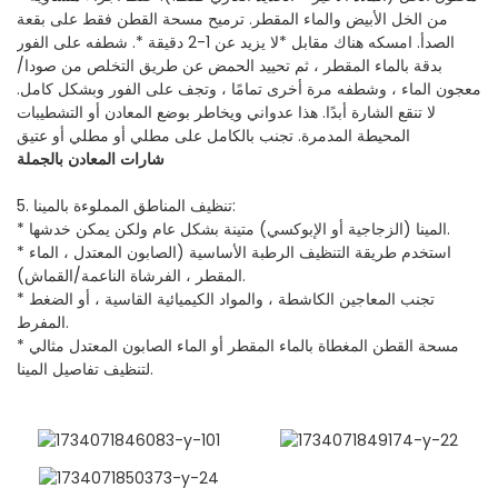
من الخل الأبيض والماء المقطر. ترميح مسحة القطن فقط على بقعة
الصدأ. امسكه هناك مقابل *لا يزيد عن 1-2 دقيقة *. شطفه على الفور
بدقة بالماء المقطر ، ثم تحييد الحمض عن طريق التخلص من صودا/
معجون الماء ، وشطفه مرة أخرى تمامًا ، وتجف على الفور وبشكل كامل.
لا تنقع الشارة أبدًا. هذا عدواني ويخاطر بوضع المعادن أو التشطيبات
المحيطة المدمرة. تجنب بالكامل على مطلي أو مطلي أو عتيق
شارات المعادن بالجملة
5. تنظيف المناطق المملوءة بالمينا:
* المينا (الزجاجية أو الإبوكسي) متينة بشكل عام ولكن يمكن خدشها.
* استخدم طريقة التنظيف الرطبة الأساسية (الصابون المعتدل ، الماء
المقطر ، الفرشاة الناعمة/القماش).
* تجنب المعاجين الكاشطة ، والمواد الكيميائية القاسية ، أو الضغط
المفرط.
* مسحة القطن المغطاة بالماء المقطر أو الماء الصابون المعتدل مثالي
لتنظيف تفاصيل المينا.