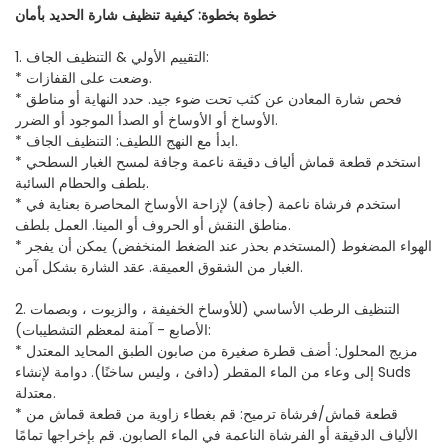
خطوة بخطوة: كيفية تنظيف شارة الحديد بأمان
1. التقييم الأولي & التنظيف الجاف:
* وضعت على القفازات.
* فحص شارة المعادن عن كثب تحت ضوء جيد. حدد النهاية أو مناطق
الأوساخ أو الأوساخ أو الصدأ الموجود أو الضرر.
* ابدأ مع النهج اللطيف: التنظيف الجاف.
* استخدم قطعة قماش ألياف دقيقة ناعمة وجافة لمسح الغبار السطحي
بلطف والحطام السائبة.
* استخدم فرشاة ناعمة (جافة) لإزاحة الأوساخ المحاصرة بعناية في
مناطق النقش أو الحروف أو المينا. العمل بلطف.
* الهواء المضغوط (المستخدم بحذر عند الضغط المنخفض) يمكن أن يفجر
الغبار من الشقوق العميقة. عقد الشارة بشكل آمن.
2. التنظيف الرطب الأساسي (للأوساخ الخفيفة ، والزيوت ، وبصمات
الأصابع - آمنة لمعظم التشطيبات):
* مزيج المحلول: أضف قطرة صغيرة من صابون الطبق المحايد المعتدل
إلى وعاء من الماء المقطر (دافئ ، وليس ساخنًا). دوامة لإنشاء Suds
معتدلة.
* قطعة قماش/فرشاة ترميح: قم بغطاء زاوية من قطعة قماش من
الألياف الدقيقة أو الفرشاة الناعمة في الماء الصابون. قم بإخراجها تمامًا