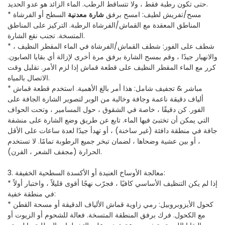
حتى تكون رطبة فقط ، ولا تتساقط الرطب. الماء الزائد هو عدو الحديد.
* مسح/تفريش لطيف: امسح برفق
شارة معدنية
السطح أو الفرشاة
المناطق المعقدة مع القماش/الفرشاة الرطبة. التركيز على المناطق
المتسخة. تجنب نقع الشارة.
* شطف على الفور: شطف القماش/الفرشاة في الماء المقطر النظيف ،
والانهيار جيدًا ، وقم بمسح الشارة برفق مرة أخرى لإزالة أي بقايا الصابون.
كرر مع الماء المقطر النظيف على قطعة قماش إذا لزم الأمر. تقليل وقت
الاتصال بالمياه.
* مباشر & تجفيف شامل: هذا أمر بالغ الأهمية. استخدم قطعة قماش
ألياف دقيقة ناعمة وجافة وخالية من الوبر لتصوير الشارة الجافة على
الفور. كن دقيقًا ، خاصة في الشقوق ، حول المسامير ، وتحت الحواف
التي يمكن أن تختبئ فيها الماء. تابع عن طريق وضع الشارة على منشفة
جافة في منطقة دافئة (غير ساخنة) ، أو تهدأ جيدًا لعدة ساعات على الأقل
، أو بين عشية وضحاها ، لضمان تبخر جميع الرطوبة تمامًا. لا تستخدم
الحرارة (مجفف الشعر ، الفرن).
3. معالجة الأوساخ العنيدة أو الأكسدة السطحية الخفيفة:
* إذا لم يكن التنظيف الأساسي كافيًا ، فجرّب نهجًا أقوى قليلاً ، واختبار أولاً
في منطقة خفية:
* كحول الأيزوبروبيل: رمي زاوية قماش الألياف الدقيقة أو مسحة القطن
مع الكحول. فرك برفق المنطقة المتسخة. فعالة للشحوم أو الزيوت أو