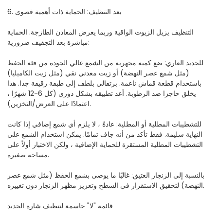
6. بعد التنظيف: الحماية ذات أهمية قصوى
التنظيف يزيل الزيوت الواقية وربما يعرض المعادن الطازجة. الحماية
مباشرة بعد التجفيف ضرورية:
للحديد العاري: ضع كمية مجهرية من الشمع عالي الجودة من فئة الحفظ
(مثل شمع عصر النهضة) أو زيت معدني نقي (مثل زيت الكاميليا)
باستخدام قطعة قماش ناعمة. برتقالي بلطف إلى طبقة رقيقة جدا. هذا
يخلق حاجزا ضد الرطوبة. أعد تطبيقه بشكل دوري (كل 6-12 شهرًا ،
اعتمادًا على العرض/التخزين).
للتشطيبات المطلية أو المطلية: عادةً ، لا يلزم أي شمع إضافي إذا كانت
النهاية سليمة. فقط تأكد من أنه جاف تمامًا. يمكن استخدام الشمع على
التشطيبات المطلية المستقرة للحماية الإضافية ، ولكن الاختبار أولاً على
مساحة صغيرة.
بالنسبة إلى الزنجار العتيق: غالبًا ما يوصى بشمع الحفظ (مثل شمع عصر
النهضة) لتحقيق الاستقرار في السطح وتعزيز مظهر الزنجار دون تغييره.
قائمة "لا" حاسمة لتنظيف شارة الحديد