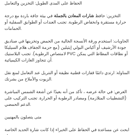
الحفاظ على المدى الطويل: التخزين والتعامل
التخزين: حافظ
شارات المعادن بالجملة
في بيئة جافة باردة مع درجة
حرارة مستقرة وانخفاض الرطوبة. تجنب العندات أو الطوابق السفلية أو
الحمامات.
الحاويات: استخدم ورقة الأنسجة الخالية من الحمض وتخزينها في صناديق
جودة الأرشيف أو أكياس البولي إيثيلين (مع حزمة الجفاف هلام السيليكا
لامتصاص الرطوبة). تجنب البلاستيك PVC أو نطاقات المطاط التي يمكن
أن تتجاوز الغازات الكيميائية.
المناولة: ارتدي دائمًا قفازات قطنية نظيفة أو النتريل عند التعامل لمنع نقل
الزيوت والأملاح من بشرتك.
العرض: في حالة عرضه ، تأكد من أنه بعيدًا عن أشعة الشمس المباشرة
(التشطيبات المتلازمة) ومصادر الرطوبة أو الحرارة. تجنب التركيب على
الدعم الحمضي.
متى يتصلون بالمهنيين
ابحث عن مساعدة في الحفاظ على الخبراء إذا كانت شارة الحديد الخاصة