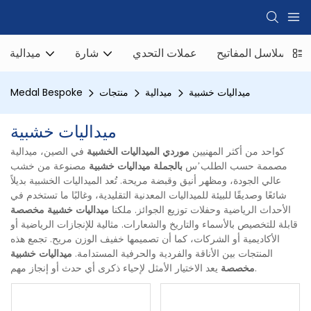
سلاسل المفاتيح
عملات التحدي
شارة
ميدالية
ميداليات خشبية
ميدالية
منتجات
Medal Bespoke
ميداليات خشبية
كواحد من أكثر المهنيين
موردي الميداليات الخشبية
في الصين، ميدالية
مصممة حسب الطلب’س
بالجملة
ميداليات خشبية
مصنوعة من خشب
عالي الجودة، ومظهر أنيق وقبضة مريحة. تُعد الميداليات الخشبية بديلاً
شائعًا وصديقًا للبيئة للميداليات المعدنية التقليدية، وغالبًا ما تستخدم في
الأحداث الرياضية وحفلات توزيع الجوائز. ملكنا
ميداليات خشبية مخصصة
قابلة للتخصيص بالأسماء والتاريخ والشعارات. مثالية للإنجازات الرياضية أو
الأكاديمية أو الشركات، كما أن تصميمها خفيف الوزن مريح. تجمع هذه
المنتجات بين الأناقة والفردية والحرفية المستدامة.
ميداليات خشبية
يعد الاختيار الأمثل لإحياء ذكرى أي حدث أو إنجاز مهم.
مخصصة