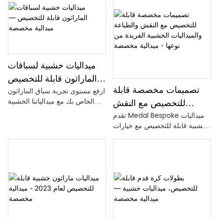
ميداليات خشبية لسباقات
الماراثون قابلة للتخصيص
تصميمات مخصصة قابلة
ارفع مستوى تجربة سباق الماراثون
— ميدالية مخصصة
الخاص بك مع ميدالياتنا الخشبية
للتخصيص مع النقش
القابلة للتخصيص! مصنوعة يدويًا
تقدم Medal Bespoke ميداليات
والطباعة والميداليات
بدقة واهتمام بالتفاصيل، ويمكن
خشبية قابلة للتخصيص مع خيارات
الخشبية الفريدة من نوعها
تخصيص هذه الميداليات المخصصة
فريدة من نوعها في التصنيع
- ميدالية مخصصة
بشعار السباق الخاص بك واسمك
والنقش والطباعة. تصميماتها
وتاريخ الحدث لتذكار فريد
المصممة خصيصًا تمثل طريقة
للمشاركين
خاصة لا تُنسى لتكريم الإنجاز
والتميز