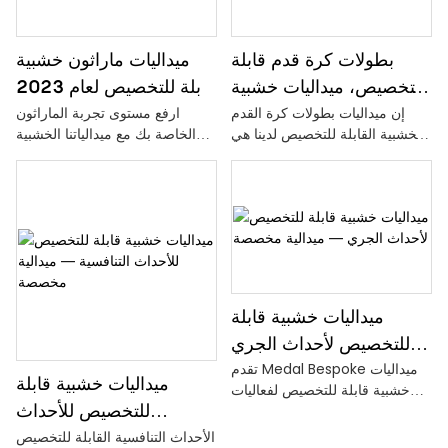
بطولات كرة قدم قابلة
ميداليات ماراثون خشبية
للتخصيص، ميداليات خشبية
قابلة للتخصيص لعام 2023
إن ميداليات بطولات كرة القدم
ارفع مستوى تجربة الماراثون
— ميدالية مخصصة
- ميدالية مخصصة
الخشبية القابلة للتخصيص لدينا هي
الخاصة بك مع ميدالياتنا الخشبية
الطريقة المثالية لمكافأة الفائزين
2023 القابلة للتخصيص. قم بإضفاء
في هذا الحدث الخاص بك وإحياء
الطابع الشخصي على كل ميدالية
ذكرىهم. مع خيار تخصيص التصميم
بلمسات مخصصة لجعل حدثك لا
والنقش، من المؤكد أن هذه
يُنسى حقًا
الميداليات المخصصة ستتميز
وستحظى بالاعتزاز لسنوات قادمة.
ميداليات خشبية قابلة
للتخصيص لأحداث الجري
تقدم Medal Bespoke ميداليات
— ميدالية مخصصة
ميداليات خشبية قابلة
خشبية قابلة للتخصيص لفعاليات
للتخصيص للأحداث
الجري، مما يسمح لك بتصميم
جائزة فريدة وشخصية للمشاركين.
الأحداث التنافسية القابلة للتخصيص
التنافسية — ميدالية