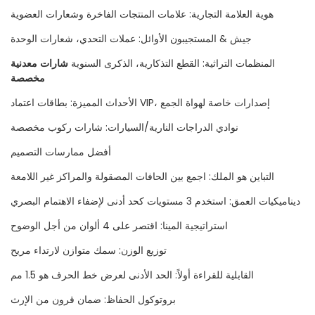
هوية العلامة التجارية: علامات المنتجات الفاخرة وشعارات العضوية
جيش & المستجيبون الأوائل: عملات التحدي، شعارات الوحدة
المنظمات التراثية: القطع التذكارية، الذكرى السنوية
شارات معدنية
مخصصة
الأحداث المميزة: بطاقات اعتماد VIP، إصدارات خاصة لهواة الجمع
نوادي الدراجات النارية/السيارات: شارات ركوب مخصصة
أفضل ممارسات التصميم
التباين هو الملك: اجمع بين الحافات المصقولة والمراكز غير اللامعة
ديناميكيات العمق: استخدم 3 مستويات كحد أدنى لإضفاء الاهتمام البصري
استراتيجية المينا: اقتصر على 4 ألوان من أجل الوضوح
توزيع الوزن: سمك متوازن لارتداء مريح
القابلية للقراءة أولاً: الحد الأدنى لعرض خط الحرف هو 1.5 مم
بروتوكول الحفاظ: ضمان قرون من الإرث