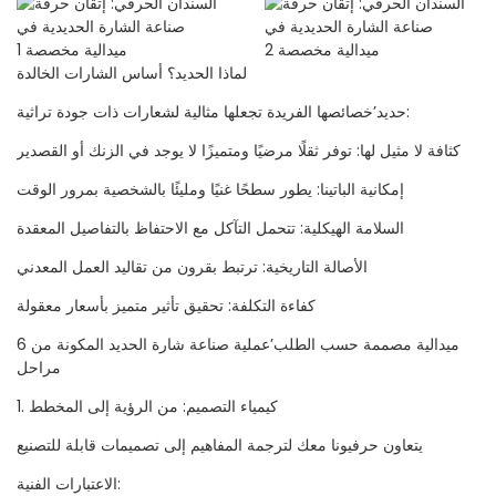
لماذا الحديد؟ أساس الشارات الخالدة
حديد’خصائصها الفريدة تجعلها مثالية لشعارات ذات جودة تراثية:
كثافة لا مثيل لها: توفر ثقلًا مرضيًا ومتميزًا لا يوجد في الزنك أو القصدير
إمكانية الباتينا: يطور سطحًا غنيًا ومليئًا بالشخصية بمرور الوقت
السلامة الهيكلية: تتحمل التآكل مع الاحتفاظ بالتفاصيل المعقدة
الأصالة التاريخية: ترتبط بقرون من تقاليد العمل المعدني
كفاءة التكلفة: تحقيق تأثير متميز بأسعار معقولة
ميدالية مصممة حسب الطلب’عملية صناعة شارة الحديد المكونة من 6
مراحل
1. كيمياء التصميم: من الرؤية إلى المخطط
يتعاون حرفيونا معك لترجمة المفاهيم إلى تصميمات قابلة للتصنيع
الاعتبارات الفنية: