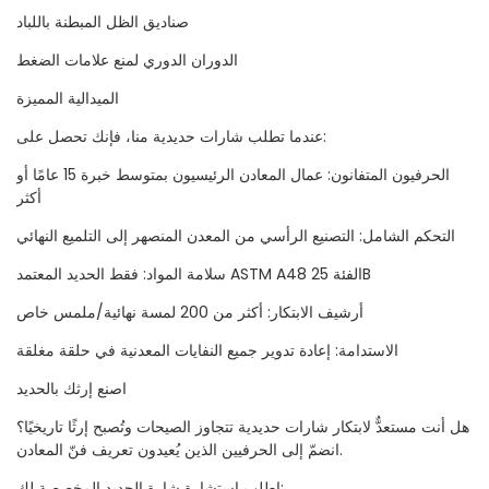
صناديق الظل المبطنة باللباد
الدوران الدوري لمنع علامات الضغط
الميدالية المميزة
عندما تطلب شارات حديدية منا، فإنك تحصل على:
الحرفيون المتفانون: عمال المعادن الرئيسيون بمتوسط خبرة 15 عامًا أو
أكثر
التحكم الشامل: التصنيع الرأسي من المعدن المنصهر إلى التلميع النهائي
سلامة المواد: فقط الحديد المعتمد ASTM A48 الفئة 25B
أرشيف الابتكار: أكثر من 200 لمسة نهائية/ملمس خاص
الاستدامة: إعادة تدوير جميع النفايات المعدنية في حلقة مغلقة
اصنع إرثك بالحديد
هل أنت مستعدٌّ لابتكار شارات حديدية تتجاوز الصيحات وتُصبح إرثًا تاريخيًا؟
انضمّ إلى الحرفيين الذين يُعيدون تعريف فنّ المعادن.
اطلب استشارة شارة الحديد المخصصة لك: