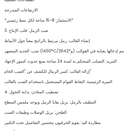
الارتفاعات المتدرجة
*الاستثمار: 8-15 ساعة لكل نمط رئيسي*
3. صب الرمل: قلب الإنتاج
إنشاء القالب: رمل مرتبط بالراتنج معبأ حول الأنماط
صب: الحديد المنصهر (1450°C/2642°و) يتم إدخالها بعناية في القوالب
التبريد: التصلب المتحكم به لمدة 24 ساعة يمنع حدوث كسور الإجهاد
إزالة القالب: كسر الرمال للكشف عن "الصب الخام"
الميزة الرئيسية: التقاط القوام المستحيل باستخدام الصب بالقالب
4. تشطيب المعادن: بداية التحول
التنظيف بالرمل: يزيل بقايا الرمل ويوحد ملمس السطح
الطحن: يزيل الوصلات وطبقات الصب
مطاردة اليد: يقوم الحرفيون بتحسين التفاصيل تحت التكبير