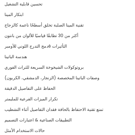
تحسين قابلية التشغيل
ابتكار المينا
تقنية المينا الصلبة تخلق أسطحًا ناعمة كالزجاج
أكثر من 30 تطابقًا قياسيًا للألوان من بانتون
دمج التدرج اللوني للأومبرé التأثيرات
هندسة الباتينا
بروتوكولات الشيخوخة السريعة للتراث الفوري
وصفات الباتينا المخصصة (الزنجار، الدمشقي، الكربون)
الحفاظ على التفاصيل الدقيقة
تكرار الميزات الفرعية للمليمتر
تمنع تقنية الاحتفاظ بالحافة فقدان التفاصيل أثناء التشطيب
التطبيقات الصناعية & اعتبارات التصميم
حالات الاستخدام الأمثل