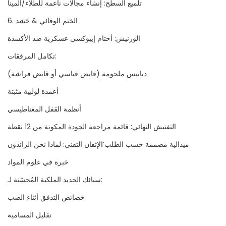
تلميع السطح: إنشاء مجالات ناعمة للطلاء/المينا
6. الختم الوقائي & حَشد
الورنيش: أختام إيبوكسي عسكرية ضد الأكسدة
تكامل المرفقات:
دبابيس ملحومة (قابض قياسي أو قابض فراشة)
أعمدة لولبية مثبتة
أنظمة القفل المغناطيسي
التفتيش النهائي: قائمة مراجعة الجودة المكونة من 12 نقطة
ميدالية مصممة حسب الطلب’الإتقان التقني: لماذا نحن الرائدون
خبرة في علوم المواد
سبائك الحديد الملكية المُحسّنة لـ:
خصائص التدفق أثناء الصب
تقليل المسامية