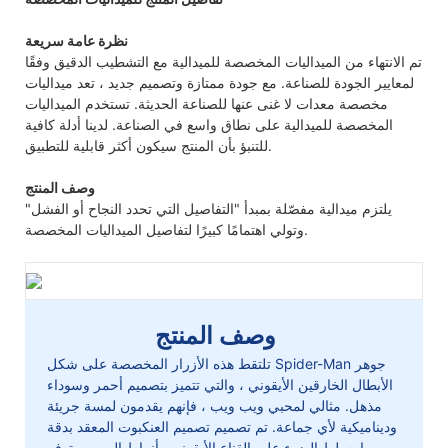
نظرة عامة سريعة
تم الانتهاء من الميداليات المخصصة للميدالية مع التشطيب الدقيق وفقًا
لمعايير الجودة للصناعة. مع جودة ممتازة وتصميم جديد ، تعد ميداليات
مخصصة معدات لا غنى عنها للصناعة الحديثة. تستخدم الميداليات
المخصصة للميدالية على نطاق واسع في الصناعة. لدينا أدلة كافية
للتنبؤ بأن المنتج سيكون أكثر قابلية للتطبيق.
وصف المنتج
يلتزم ميدالية مفصّلة بمبدأ "التفاصيل التي تحدد النجاح أو الفشل"
وتولي اهتمامًا كبيرًا لتفاصيل الميداليات المخصصة.
وصف المنتج
تلتقط هذه الأزرار المخصصة على شكل Spider-Man جوهر
الأبطال الخارقين الأيقوني ، والتي تتميز بتصميم أحمر وسوداء
مذهل. مثالي لمحبي ويب ويب ، فإنهم يقدمون لمسة جريئة
وديناميكية لأي جماعة. تم تصميم تصميم العنكبوت المعقد بدقة
، مما يسلط الضوء على القناع الأيقوني وأنماط الويب. متوفر