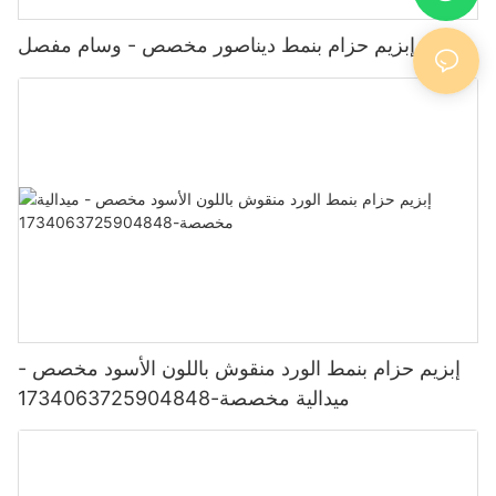
إبزيم حزام بنمط ديناصور مخصص - وسام مفصل
إبزيم حزام بنمط الورد منقوش باللون الأسود مخصص -
ميدالية مخصصة-1734063725904848