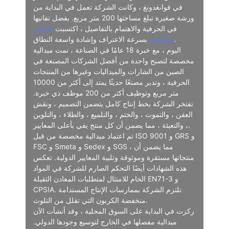
في قوانغدونغ ، وكانت الشركة تعمل في البداية من
ورشة صغيرة تبلغ مساحتها 200 متر مربع. بفضل تفانيها
في الحرفية والاهتمام بالتفاصيل ، اكتسبت
ميدالية
بسرعة الاعتراف وإشادة واسعة النطاق.
مخصصة
اليوم ، مع خبرة 18 عامًا في الصناعة ، نمت ميدالية
مخصصة لتصبح واحدة من أفضل الشركات المصنعة في
الصين من الشارات والميداليات وغيرها من المنتجات
الحرفية ، وتدير مصنعًا حديثًا يمتد إلى أكثر من 10000
متر مربع وتوظيف أكثر من 200 موظف ذي خبرة.
تفتخر الشركة بخط إنتاج كامل يتضمن التصميم ، ونقش
العفن ، والتموت ، والختم ، والتلميع ، والطلاء ، والتلوين
، والتعبئة ، مما يضمن أن كل منتج يفي بأعلى المعايير.
تم اعتماد ميدالية مخصصة من قبل ISO 9001 و GRS و
FSC و Smeta و Sedex و SGS ، مما يضمن أن
منتجاتها مستقرة وموثوقة وتلبية المعايير الدولية. تعكس
هذه الشهادات أيضًا التحكم الصارم للشركة في المواد
الخام للامتثال لمتطلبات المعادن الثقيلة EN71-3 و
CPSIA. تلتزم الشركة بممارسات الإنتاج المستدامة
منخفضة الكربون التي تقلل من التلوث.
ركزت في البداية على السوق المحلية ، وقد أنشأت الآن
ميدالية مفصلها في الخارج لتوسيع وجودها الدولي.