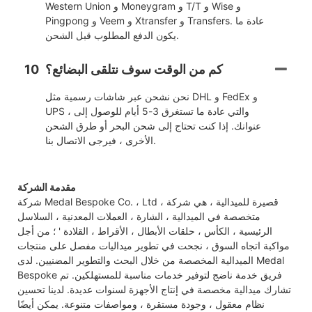
Western Union و Moneygram و T/T و Wise و
Pingpong و Veem و Xtransfer و Transfers. عادة ما
يكون الدفع المطلوب قبل الشحن.
كم من الوقت سوف نتلقى البضائع؟
10
نحن نشحن عبر شاشات رسمية مثل DHL و FedEx و
UPS ، والتي عادة ما تستغرق 3-5 أيام للوصول إلى
عنوانك. إذا كنت تحتاج إلى شحن البحر أو طرق الشحن
الأخرى ، فيرجى الاتصال بنا.
مقدمة الشركة
شركة Medal Bespoke Co. ، Ltd ، قصيرة للميدالية ، هي شركة
متخصصة في الميدالية ، الشارة ، العملات المعدنية ، السلاسل
الرئيسية ، الكأس ، حلقات الأبطال ، الأقراط ، القلادة ' ؛ من أجل
مواكبة اتجاه السوق ، نجحت في تطوير ميداليات مفصل على منتجات
الميدالية المخصصة من خلال البحث والتطوير المضنيين. لدى Medal
Bespoke فريق خدمة ناضج لتوفير خدمات مناسبة للمستهلكين. تم
تشارك ميدالية مخصصة في إنتاج الأجهزة لسنوات عديدة. لدينا تحسين
نظام معقول ، وجودة مستقرة ، ومواصفات متنوعة. يمكن أيضًا