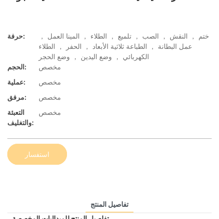
ختم ， النقش ， الصب ， تلميع ， الطلاء ， المينا العمل ，
حرفة:
عمل البطانة ， الطباعة ثلاثية الأبعاد ， الحفر ， الطلاء
الكهربائي ， وضع اليدين ， وضع الحجر
مخصص
الحجم:
مخصص
عملية:
مخصص
مرفق:
مخصص
التعبئة
والتغليف:
استفسار
تفاصيل المنتج
تفاصيل المنتج للميداليات المخصصة