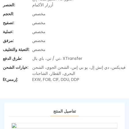
أزرار الأكمام
العنصر:
مخصص
الحجم:
مخصص
تصفيح:
مخصص
عملية:
مخصص
مرفق:
مخصص
التعبئة والتغليف:
تي / تي، باي بال، XTransfer
طرق الدفع:
فيديكس، دي إتش إل، يو بي إس، الشحن الجوي، الشحن
خيارات الشحن:
البحري، القطار، الشاحنات
EXW, FOB, CIF, DDU, DDP
Erإرمس:
تفاصيل المنتج