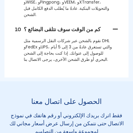
وWISE، وPingpong، وVEEM، وXTransfer،
والتحويلات البنكية. عادةً ما يُطلب الدفع الكامل قبل
الشحن.
كم من الوقت سوف نتلقى البضائع ؟
10
نقوم بالشحن عبر شركات النقل الرسمية مثل DHL
وFedEx وUPS، والتي تستغرق عادةً من 3 إلى 5 أيام
للوصول إلى عنوانك. إذا كنت بحاجة إلى الشحن
البحري أو طرق الشحن الأخرى، يرجى الاتصال بنا.
الحصول على اتصال معنا
فقط اترك بريدك الإلكتروني أو رقم هاتفك في نموذج
الاتصال حتى نتمكن من إرسال عرض أسعار مجاني لك
لمجموعة واسعة من التصاميم