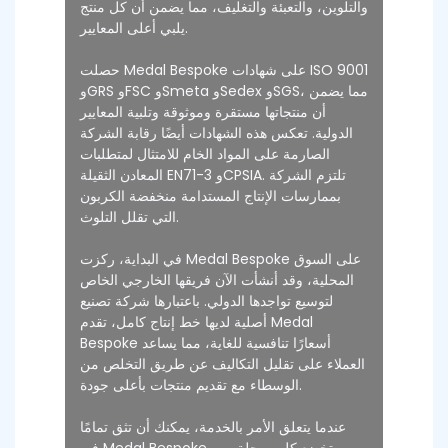
والتلوين، والتعبئة والتغليف، مما يضمن أن كل منتج
يلبي أعلى المعايير.
حصلت Medal Bespoke على شهادات ISO 9001
وGRS وFSC وSmeta وSedex وSGS، مما يضمن
أن منتجاتها مستقرة وموثوقة وتلبية المعايير
الدولية. تعكس هذه الشهادات أيضًا رقابة الشركة
الصارمة على المواد الخام للامتثال لمتطلبات
المعادن الثقيلة EN71-3 وCPSIA. تلتزم الشركة
بممارسات الإنتاج المستدامة منخفضة الكربون
التي تقلل التلوث.
في البداية، ركزت Medal Bespoke على السوق
المحلية، وقد أنشأت الآن فريقها الخارجي الخاص
لتوسيع تواجدها الدولي. باعتبارها شركة تصنيع
أصلية لديها خط إنتاج كامل، تقدم Medal
Bespoke أسعارًا تنافسية للغاية، مما يساعد
العملاء على تقليل التكاليف عن طريق التخلص من
الوسطاء مع تقديم منتجات بأعلى جودة.
عندما يتعلق الأمر بالخدمة، يمكنك أن تثق تمامًا