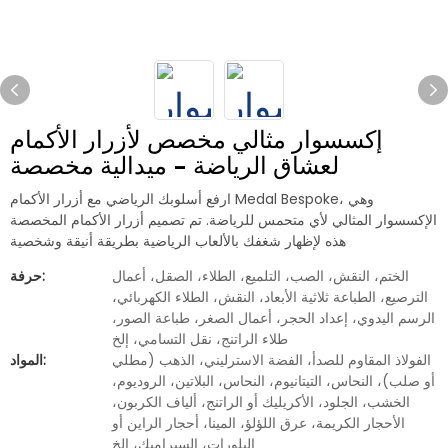
إكسسوار مثالي مخصص لأزرار الأكمام
لعشاق الرياضة - ميدالية مخصصة
ارفع أسلوبك الرياضي مع أزرار الأكمام Medal Bespoke، وهي
الإكسسوار المثالي لأي متحمس للرياضة. تم تصميم أزرار الأكمام المخصصة
هذه لإظهار شغفك بالألعاب الرياضية بطريقة أنيقة وشخصية
الختم، النقش، الصب، التلميع، الطلاء، الصقل، أعمال
حرفة:
الترصيع، الطباعة ثلاثية الأبعاد، النقش، الطلاء الكهربائي،
الرسم اليدوي، إعداد الحجر، أعمال الصغر، طباعة الصور،
طلاء الراتنج، نقل التسامي، إلخ
الفولاذ المقاوم للصدأ، الفضة الاسترليني، الذهب (مطلي
المواد:
أو صلب)، النحاس، التيتانيوم، النحاس، البلاتين، الروديوم،
الخشب، الجلود، الأكريليك أو الراتنج، ألياف الكربون،
الأحجار الكريمة، عرق اللؤلؤ، المينا، أحجار الراين أو
البلورات، السيراميك، إلخ