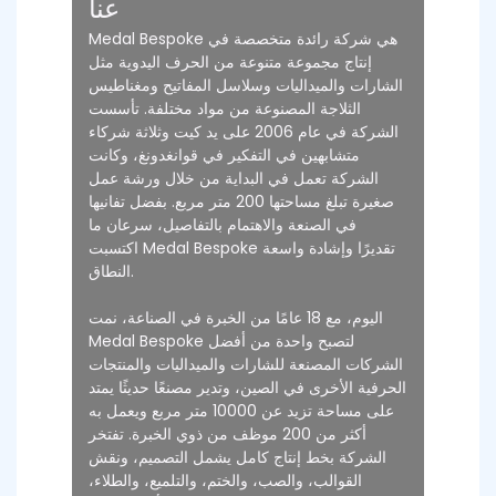
عنا
Medal Bespoke هي شركة رائدة متخصصة في
إنتاج مجموعة متنوعة من الحرف اليدوية مثل
الشارات والميداليات وسلاسل المفاتيح ومغناطيس
الثلاجة المصنوعة من مواد مختلفة. تأسست
الشركة في عام 2006 على يد كيت وثلاثة شركاء
متشابهين في التفكير في قوانغدونغ، وكانت
الشركة تعمل في البداية من خلال ورشة عمل
صغيرة تبلغ مساحتها 200 متر مربع. بفضل تفانيها
في الصنعة والاهتمام بالتفاصيل، سرعان ما
اكتسبت Medal Bespoke تقديرًا وإشادة واسعة
النطاق.
اليوم، مع 18 عامًا من الخبرة في الصناعة، نمت
Medal Bespoke لتصبح واحدة من أفضل
الشركات المصنعة للشارات والميداليات والمنتجات
الحرفية الأخرى في الصين، وتدير مصنعًا حديثًا يمتد
على مساحة تزيد عن 10000 متر مربع ويعمل به
أكثر من 200 موظف من ذوي الخبرة. تفتخر
الشركة بخط إنتاج كامل يشمل التصميم، ونقش
القوالب، والصب، والختم، والتلميع، والطلاء،