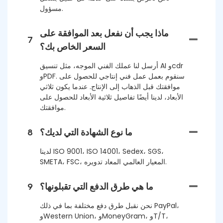
مسؤول.
ماذا يجب أن نفعل بعد الموافقة على
7
السعر الخاص بك؟
أرسل لنا عملك الفني الموجه، مثل تنسيق AI وcdr
وPDF. سنقوم بعمل عمل فني إنتاجي للحصول على
موافقتك قبل الذهاب إلى الإنتاج. عندما يكون ثلاثي
الأبعاد، لدينا أيضًا تفاصيل ثلاثية الأبعاد للحصول على
موافقتك.
ما نوع الشهادة التي لديك؟
8
لدينا ISO 9001، ISO 14001، Sedex، SGS،
SMETA، FSC، المعيار العالمي المعاد تدويره.
ما هي طرق الدفع التي تقبلونها؟
9
نحن نقبل طرق دفع مختلفة بما في ذلك PayPal،
وWestern Union، وMoneyGram، وT/T،