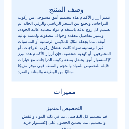
وصف المنتج
تتميز أزرار الأكمام هذه بتصميم أنيق مستوحى من ركوب
الدراجات، وتجمع بين السحر الرياضي والرقي الخالد. تم
تصميم كل زوج بدقة باستخدام مواد معدنية عالية الجودة،
ويتميز بتفاصيل معقدة وحواف مصقولة ولمسة نهائية
أنيقة، مما يجعله مثاليًا للملابس الرسمية أو المناسبات
غير الرسمية. سواء كانت لعشاق ركوب الدراجات، أو
المحترفين، أو كهدية شخصية، فإن أزرار الأكمام هذه تبرز
كإكسسوار أنيق يحتفل بمتعة ركوب الدراجات. مع خيارات
قابلة للتخصيص للمواد والحجم والنمط، فهي توفر مزيجًا
مثاليًا من الوظيفة والمتانة والتفرد.
مميزات
التخصيص المتميز
قم بتصميم كل التفاصيل، بما في ذلك المواد والنقش
والتصميم، مما يضمن الحصول على إكسسوار فريد
وشخصي.