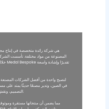
التصميم، ونقش القوالب، والصب، والختم، والتلميع، والطلاء، والتلوين، والتعبئة والتغليف، مما يضمن أن كل منتج يلبي أعلى المعايير.