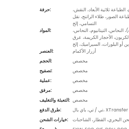
لطباعة ثلاثية الأبعاد، النقش،
حرفة:
باعة الصور، طلاء الراتنج، نقل
التسامي، إلخ
 النحاس، التيتانيوم، النحاس،
المواد:
 الكربون، الأحجار الكريمة، عرق
اين أو البلورات، السيراميك، إلخ
أزرار الأكمام
العنصر:
مخصص
الحجم:
مخصص
تصفيح:
مخصص
عملية:
مخصص
مرفق:
مخصص
التعبئة والتغليف:
تي / تي، باي بال، XTransfer
طرق الدفع:
ن البحري، القطار، الشاحنات
خيارات الشحن: