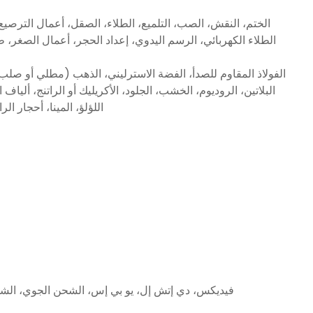
الختم، النقش، الصب، التلميع، الطلاء، الصقل، أعمال الترصيع، ا
الطلاء الكهربائي، الرسم اليدوي، إعداد الحجر، أعمال الصغر، ط
الفولاذ المقاوم للصدأ، الفضة الاسترليني، الذهب (مطلي أو صلب)،
البلاتين، الروديوم، الخشب، الجلود، الأكريليك أو الراتنج، ألياف
اللؤلؤ، المينا، أحجار الر
فيديكس، دي إتش إل، يو بي إس، الشحن الجوي، الشح