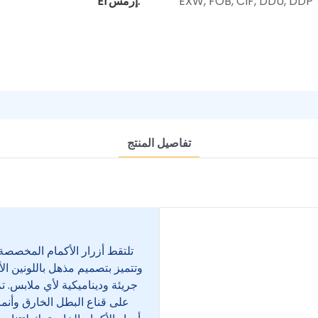
EXW, FOB, CIF, DDU, DDP
Erإرمس:
تفاصيل المنتج
تلتقط أزرار الأكمام المخصصة
وتتميز بتصميم مذهل باللونين ال
جريئة وديناميكية لأي ملابس. 
على قناع البطل الخارق وأنم