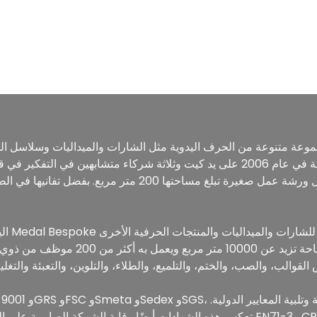
المصنوعة من مواد مختلفة. تأسست الشركة في عام 2006 على يد كيت وثلاثة شركاء مت
خلال ورشة عمل صغيرة تبلغ مساحتها 200 متر مربع. بفضل تفانيه
في الصين، وتدير مصنعًا حديثًا يمتد على 
تعكس هذه الشهادات أيضًا رقابة الشركة الصارمة على المواد الخام للامتثال لمتطلبا