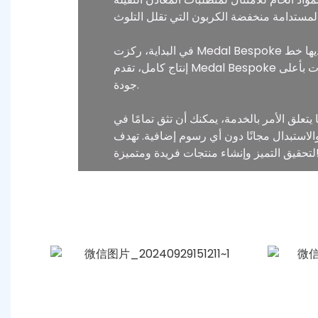
في البداية، ركزت Medal Bespoke على السوق المحلية، وقد أنشأت الآن فريقها الخارجي الخاص لتوسيع تواجدها الدولي. باعتبارها شركة تصنيع أصلية لديها خط
إنتاج كامل، تقدم Medal Bespoke أسعارًا تنافسية للغاية، مما يساعد العملاء على تقليل التكاليف عن طريق التخلص من الوسطاء مع تقديم منتجات بأعلى
جودة.
مر بالخدمة، يمكنك أن تثق تمامًا في Medal Bespoke. تخضع كل مرحلة من مراحل الإنتاج لعمليات فحص متعددة، وإذا كانت هناك أي مشكلات
م إضافية. تهدف Medal Bespoke إلى أن تصبح شريكك على المدى الطويل، حيث تعمل معًا
شاء منتجات فريدة ومتميزة!