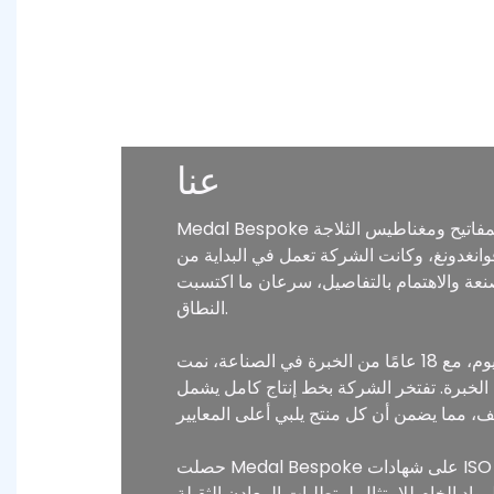
عنا
Medal Bespoke هي شركة رائدة متخصصة في إنتاج مجموعة متنوعة من الحرف اليدوية مثل الشارات والميداليات وسلاسل المفاتيح ومغناطيس الثلاجة
شابهين في التفكير في قوانغدونغ، وكانت الشركة تعمل في البداية من
ا في الصنعة والاهتمام بالتفاصيل، سرعان ما اكتسبت Medal Bespoke تقديرًا وإشادة واسعة
النطاق.
اليوم، مع 18 عامًا من الخبرة في الصناعة، نمت Medal Bespoke لتصبح واحدة من أفضل الشركات المصنعة للشارات والميداليات والمنتجات الحرفية الأخرى
مساحة تزيد عن 10000 متر مربع ويعمل به أكثر من 200 موظف من ذوي الخبرة. تفتخر الشركة بخط إنتاج كامل يشمل
حصلت Medal Bespoke على شهادات ISO 9001 وGRS وFSC وSmeta وSedex وSGS، مما يضمن أن منتجاتها مستقرة وموثوقة وتلبية المعايير الدولية.
ت المعادن الثقيلة EN71-3 وCPSIA. تلتزم الشركة بممارسات الإنتاج