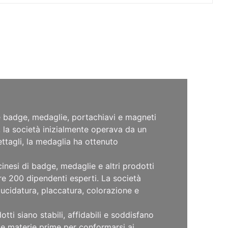
e badge, medaglie, portachiavi e magneti
g, la società inizialmente operava da un
ettagli, la medaglia ha ottenuto
inesi di badge, medaglie e altri prodotti
re 200 dipendenti esperti. La società
lucidatura, placcatura, colorazione e
i siano stabili, affidabili e soddisfano
ulle materie prime per conformarsi ai