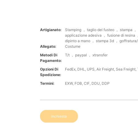
Artigianato:
Stamping ， taglio del fusteo ， stampa ，
applicazione adesiva ， fusione di resina ，
dipinto a mano ， stampa 3d ， goffratura
Allegato:
Costume
Metodi Di
T/t ， paypal ， xtransfer
Pagamento:
Opzioni Di
FedEx, DHL, UPS, Air Freight, Sea Freight, 
Spedizione:
Termini:
EXW, FOB, CIF, DDU, DDP
inchiesta