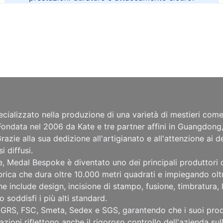
cializzato nella produzione di una varietà di mestieri com
i. Fondata nel 2006 da Kate e tre partner affini in Guangdon
azie alla sua dedizione all'artigianato e all'attenzione ai d
 diffusi.
e, Medal Bespoke è diventato uno dei principali produttori c
brica che dura oltre 10.000 metri quadrati e impiegando olt
 include design, incisione di stampo, fusione, timbratura, 
soddisfi i più alti standard.
GRS, FSC, Smeta, Sedex e SGS, garantendo che i suoi prodott
cazioni riflettono anche il rigoroso controllo dell'azienda s