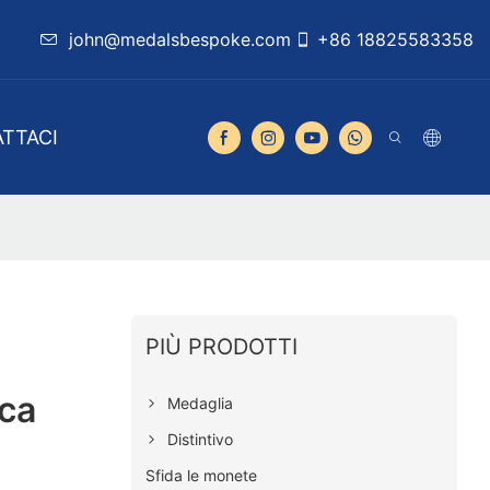
john@medalsbespoke.com
+86 18825583358
TTACI
PIÙ PRODOTTI
ica
Medaglia
Distintivo
Sfida le monete