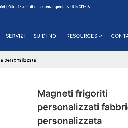
ofei | Oltre 18 anni di competenza specializzati in OEM &
SERVIZI
SU DI NOI
RESOURCES
CONTA
ca personalizzata
Magneti frigoriti
personalizzati fabbr
personalizzata