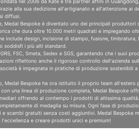
i. Fondata nel 2006 da Kate e tre partner affini in Guangdon
azie alla sua dedizione all'artigianato e all'attenzione ai d
 diffusi.
e, Medal Bespoke è diventato uno dei principali produttori c
brica che dura oltre 10.000 metri quadrati e impiegando olt
 include design, incisione di stampo, fusione, timbratura, 
soddisfi i più alti standard.
GRS, FSC, Smeta, Sedex e SGS, garantendo che i suoi prodott
cazioni riflettono anche il rigoroso controllo dell'azienda s
società è impegnata in pratiche di produzione sostenibili 
o, Medal Bespoke ha ora istituito il proprio team all'ester
 con una linea di produzione completa, Medal Bespoke offre
ermediari offrendo al contempo i prodotti di altissima qualità
 completamente di medaglia su misura. Ogni fase di produzio
 e scambi gratuiti senza costi aggiuntivi. Medal Bespoke mi
 l'eccellenza e creare prodotti unici e premium!