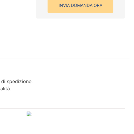
INVIA DOMANDA ORA
.
 di spedizione.
lità.