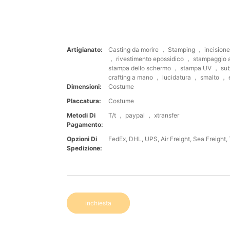
Artigianato:
Casting da morire ， Stamping ， incision
， rivestimento epossidico ， stampaggio 
stampa dello schermo ， stampa UV ， su
crafting a mano ， lucidatura ， smalto ， 
Dimensioni:
Costume
Placcatura:
Costume
Metodi Di
T/t ， paypal ， xtransfer
Pagamento:
Opzioni Di
FedEx, DHL, UPS, Air Freight, Sea Freight, 
Spedizione:
inchiesta