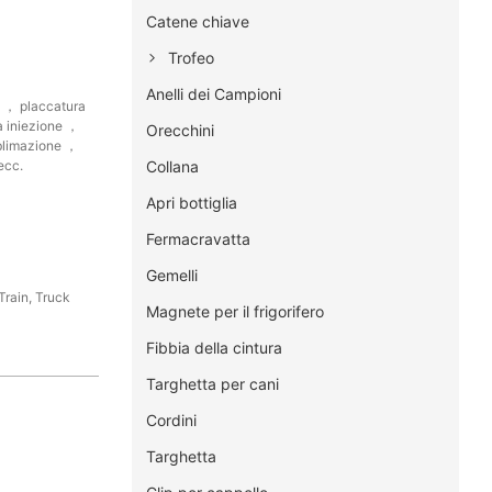
Catene chiave
Trofeo
Anelli dei Campioni
e ， placcatura
a iniezione ，
Orecchini
blimazione ，
Collana
ecc.
Apri bottiglia
Fermacravatta
Gemelli
Train, Truck
Magnete per il frigorifero
Fibbia della cintura
Targhetta per cani
Cordini
Targhetta