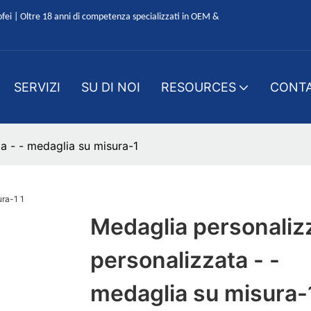
ofei | Oltre 18 anni di competenza specializzati in OEM &
SERVIZI
SU DI NOI
RESOURCES
CONTA
a - - medaglia su misura-1
Medaglia personaliz
personalizzata - -
medaglia su misura-