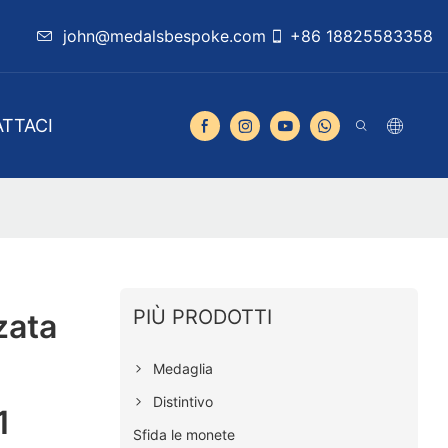
john@medalsbespoke.com
+86 18825583358
TTACI
PIÙ PRODOTTI
zata
Medaglia
Distintivo
1
Sfida le monete