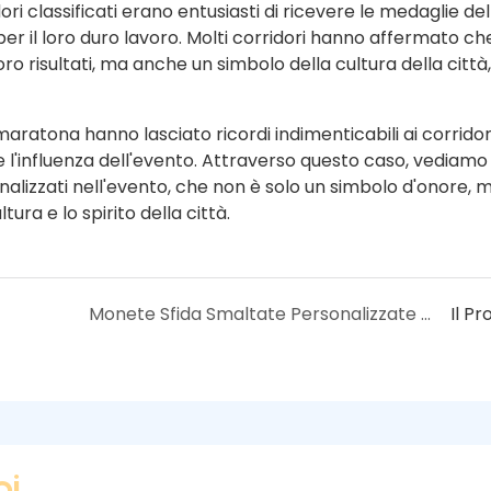
ri classificati erano entusiasti di ricevere le medaglie de
er il loro duro lavoro. Molti corridori hanno affermato ch
o risultati, ma anche un simbolo della cultura della città
ratona hanno lasciato ricordi indimenticabili ai corridori
l'influenza dell'evento. Attraverso questo caso, vediamo
nalizzati nell'evento, che non è solo un simbolo d'onore, 
ra e lo spirito della città.
Monete Sfida Smaltate Personalizzate - Design personalizzato durevole
Il P
oi