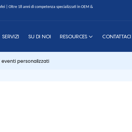
ofei | Oltre 18 anni di competenza specializzati in OEM &
SERVIZI
SU DI NOI
RESOURCES
CONTATTACI
 eventi personalizzati