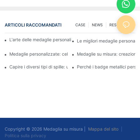
ARTICOLI RACCOMANDATI
CASE
NEWS
RESOURCES
L'arte delle medaglie personalizzate: creare premi che ispirano
Le migliori medaglie personaliz
Medaglie personalizzate: celebrare i successi con stile
Medaglie su misura: creazione d
Capire i diversi tipi di spille: una guida completa
Perché i badge metallici person
Copyright © 2026 Medaglia su misura |
Mappa del sito
|
Politica sulla privacy