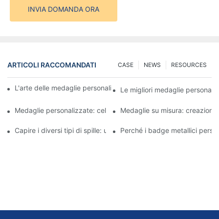
INVIA DOMANDA ORA
ARTICOLI RACCOMANDATI
CASE
NEWS
RESOURCES
L'arte delle medaglie personalizzate: creare premi che ispirano
Le migliori medaglie personaliz
Medaglie personalizzate: celebrare i successi con stile
Medaglie su misura: creazione d
Capire i diversi tipi di spille: una guida completa
Perché i badge metallici person