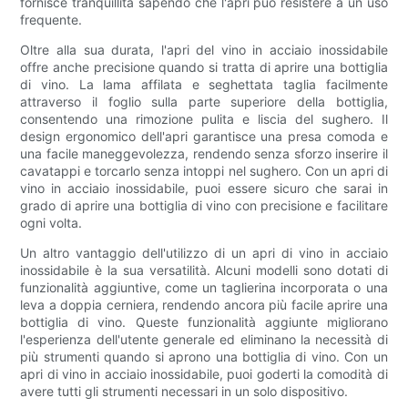
fornisce tranquillità sapendo che l'apri può resistere a un uso
frequente.
Oltre alla sua durata, l'apri del vino in acciaio inossidabile
offre anche precisione quando si tratta di aprire una bottiglia
di vino. La lama affilata e seghettata taglia facilmente
attraverso il foglio sulla parte superiore della bottiglia,
consentendo una rimozione pulita e liscia del sughero. Il
design ergonomico dell'apri garantisce una presa comoda e
una facile maneggevolezza, rendendo senza sforzo inserire il
cavatappi e torcarlo senza intoppi nel sughero. Con un apri di
vino in acciaio inossidabile, puoi essere sicuro che sarai in
grado di aprire una bottiglia di vino con precisione e facilitare
ogni volta.
Un altro vantaggio dell'utilizzo di un apri di vino in acciaio
inossidabile è la sua versatilità. Alcuni modelli sono dotati di
funzionalità aggiuntive, come un taglierina incorporata o una
leva a doppia cerniera, rendendo ancora più facile aprire una
bottiglia di vino. Queste funzionalità aggiunte migliorano
l'esperienza dell'utente generale ed eliminano la necessità di
più strumenti quando si aprono una bottiglia di vino. Con un
apri di vino in acciaio inossidabile, puoi goderti la comodità di
avere tutti gli strumenti necessari in un solo dispositivo.