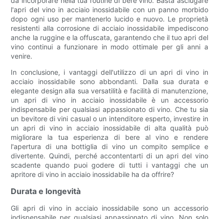
da incorporare nella tua routine di bere vino. Basta asciugare
l'apri del vino in acciaio inossidabile con un panno morbido
dopo ogni uso per mantenerlo lucido e nuovo. Le proprietà
resistenti alla corrosione di acciaio inossidabile impediscono
anche la ruggine e la offuscata, garantendo che il tuo apri del
vino continui a funzionare in modo ottimale per gli anni a
venire.
In conclusione, i vantaggi dell'utilizzo di un apri di vino in
acciaio inossidabile sono abbondanti. Dalla sua durata e
elegante design alla sua versatilità e facilità di manutenzione,
un apri di vino in acciaio inossidabile è un accessorio
indispensabile per qualsiasi appassionato di vino. Che tu sia
un bevitore di vini casual o un intenditore esperto, investire in
un apri di vino in acciaio inossidabile di alta qualità può
migliorare la tua esperienza di bere al vino e rendere
l'apertura di una bottiglia di vino un compito semplice e
divertente. Quindi, perché accontentarti di un apri del vino
scadente quando puoi godere di tutti i vantaggi che un
apritore di vino in acciaio inossidabile ha da offrire?
Durata e longevità
Gli apri di vino in acciaio inossidabile sono un accessorio
indispensabile per qualsiasi appassionato di vino. Non solo