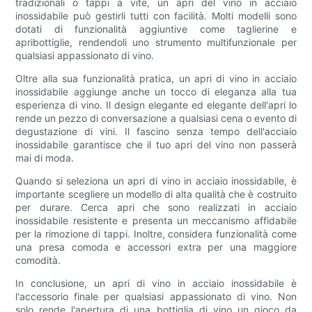
tradizionali o tappi a vite, un apri del vino in acciaio
inossidabile può gestirli tutti con facilità. Molti modelli sono
dotati di funzionalità aggiuntive come taglierine e
apribottiglie, rendendoli uno strumento multifunzionale per
qualsiasi appassionato di vino.
Oltre alla sua funzionalità pratica, un apri di vino in acciaio
inossidabile aggiunge anche un tocco di eleganza alla tua
esperienza di vino. Il design elegante ed elegante dell'apri lo
rende un pezzo di conversazione a qualsiasi cena o evento di
degustazione di vini. Il fascino senza tempo dell'acciaio
inossidabile garantisce che il tuo apri del vino non passerà
mai di moda.
Quando si seleziona un apri di vino in acciaio inossidabile, è
importante scegliere un modello di alta qualità che è costruito
per durare. Cerca apri che sono realizzati in acciaio
inossidabile resistente e presenta un meccanismo affidabile
per la rimozione di tappi. Inoltre, considera funzionalità come
una presa comoda e accessori extra per una maggiore
comodità.
In conclusione, un apri di vino in acciaio inossidabile è
l'accessorio finale per qualsiasi appassionato di vino. Non
solo rende l'apertura di una bottiglia di vino un gioco da