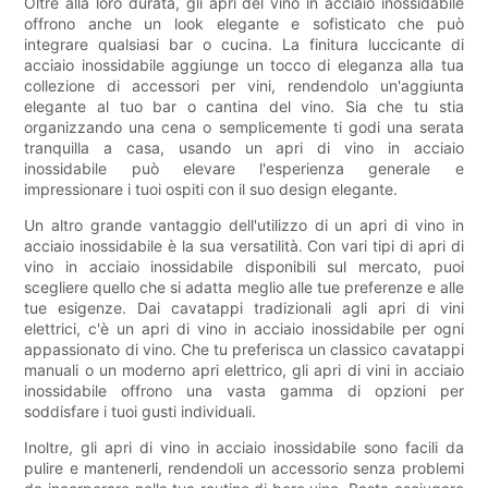
Oltre alla loro durata, gli apri del vino in acciaio inossidabile
offrono anche un look elegante e sofisticato che può
integrare qualsiasi bar o cucina. La finitura luccicante di
acciaio inossidabile aggiunge un tocco di eleganza alla tua
collezione di accessori per vini, rendendolo un'aggiunta
elegante al tuo bar o cantina del vino. Sia che tu stia
organizzando una cena o semplicemente ti godi una serata
tranquilla a casa, usando un apri di vino in acciaio
inossidabile può elevare l'esperienza generale e
impressionare i tuoi ospiti con il suo design elegante.
Un altro grande vantaggio dell'utilizzo di un apri di vino in
acciaio inossidabile è la sua versatilità. Con vari tipi di apri di
vino in acciaio inossidabile disponibili sul mercato, puoi
scegliere quello che si adatta meglio alle tue preferenze e alle
tue esigenze. Dai cavatappi tradizionali agli apri di vini
elettrici, c'è un apri di vino in acciaio inossidabile per ogni
appassionato di vino. Che tu preferisca un classico cavatappi
manuali o un moderno apri elettrico, gli apri di vini in acciaio
inossidabile offrono una vasta gamma di opzioni per
soddisfare i tuoi gusti individuali.
Inoltre, gli apri di vino in acciaio inossidabile sono facili da
pulire e mantenerli, rendendoli un accessorio senza problemi