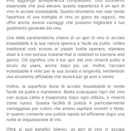
vino aggiunge all'esperienza complessiva. Uno strumento
essenziale che può elevare questa esperienza è un apri di
vino in acciaio inossidabile. Questo strumento non solo rende
l'apertura di una bottiglia di vino un gioco da ragazzi, ma
offre anche diversi vantaggi che possono migliorare il tuo
godimento generale del vino.
Una delle caratteristiche chiave di un apri di vino in acciaio
inossidabile è la sua natura igienica e facile da pulire. Unlike
traditional cork screws or plastic bottle openers, stainless
steel is a non-porous material that is resistant to bacteria and
germs. Ciò significa che il tuo apri del vino rimarrà pulito e
sicuro da usare, anche dopo più usi. Inoltre, l'acciaio
inossidabile è noto per la sua durata e longevità, rendendolo
uno strumento affidabile che durerà per gli anni a venire.
Inoltre, la superficie liscia di acciaio inossidabile lo rende
facile da pulire e mantenere. Basta sciacquare l'apri del vino
con acqua calda e insaponata dopo ogni utilizzo, e rimarrà
come nuovo. Questa facilità di pulizia è particolarmente
vantaggiosa per coloro che amano ospitare incontri o feste,
in quanto consente una pulizia rapida ed efficiente dopo una
notte di degustazione di vini.
Oltre ai suoi benefici igienici, un apri di vino in acciaio