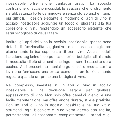
inossidabile offre anche vantaggi pratici. La robusta
costruzione di acciaio inossidabile assicura che lo strumento
sia abbastanza forte da rimuovere senza sforzo anche i tappi
più difficili. Il design elegante e moderno di apri di vino in
acciaio inossidabile aggiunge un tocco di eleganza alla tua
collezione di vini, rendendolo un accessorio elegante che
sarai orgoglioso di visualizzare.
Inoltre, gli apri del vino in acciaio inossidabile spesso sono
dotati di funzionalità aggiuntive che possono migliorare
ulteriormente la tua esperienza di bere vino. Alcuni modelli
includono taglierine incorporate o apri di bottiglie, eliminando
la necessità di più strumenti che ingombrano il cassetto della
cucina. Altri presentano manici ergonomici o meccanismi a
leva che forniscono una presa comoda e un funzionamento
regolare quando si aprono una bottiglia di vino.
Nel complesso, investire in un apri di vino in acciaio
inossidabile è una decisione saggia per qualsiasi
appassionato di vino. Non solo offre benefici igienici e una
facile manutenzione, ma offre anche durata, stile e praticità.
Con un apri di vino in acciaio inossidabile nel tuo kit di
strumenti, ogni bicchiere di vino verrà aperto con facilità,
permettendoti di assaporare completamente i sapori e gli