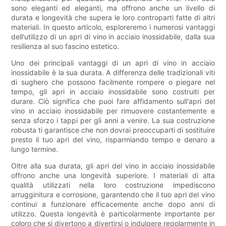
sono eleganti ed eleganti, ma offrono anche un livello di
durata e longevità che supera le loro controparti fatte di altri
materiali. In questo articolo, esploreremo i numerosi vantaggi
dell'utilizzo di un apri di vino in acciaio inossidabile, dalla sua
resilienza al suo fascino estetico.
Uno dei principali vantaggi di un apri di vino in acciaio
inossidabile è la sua durata. A differenza delle tradizionali viti
di sughero che possono facilmente rompere o piegare nel
tempo, gli apri in acciaio inossidabile sono costruiti per
durare. Ciò significa che puoi fare affidamento sull'apri del
vino in acciaio inossidabile per rimuovere costantemente e
senza sforzo i tappi per gli anni a venire. La sua costruzione
robusta ti garantisce che non dovrai preoccuparti di sostituire
presto il tuo apri del vino, risparmiando tempo e denaro a
lungo termine.
Oltre alla sua durata, gli apri del vino in acciaio inossidabile
offrono anche una longevità superiore. I materiali di alta
qualità utilizzati nella loro costruzione impediscono
arrugginitura e corrosione, garantendo che il tuo apri del vino
continui a funzionare efficacemente anche dopo anni di
utilizzo. Questa longevità è particolarmente importante per
coloro che si divertono a divertirsi o indulgere regolarmente in