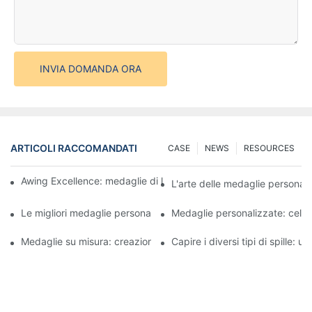
INVIA DOMANDA ORA
ARTICOLI RACCOMANDATI
CASE
NEWS
RESOURCES
Awing Excellence: medaglie di legno e trofei per un tocco rustic
L'arte delle medaglie personali
Le migliori medaglie personalizzate per le gare: progettare un ri
Medaglie personalizzate: celebr
Medaglie su misura: creazione di premi unici per eventi speciali
Capire i diversi tipi di spille: 