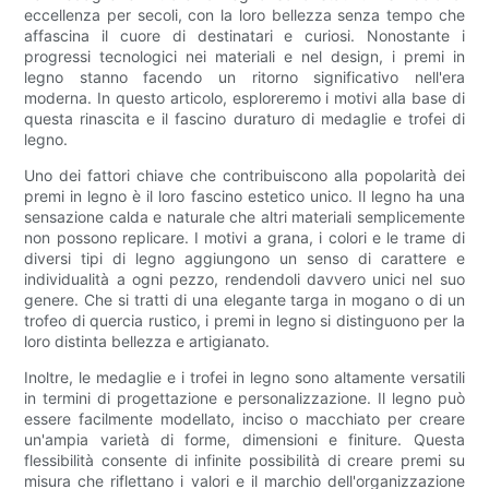
eccellenza per secoli, con la loro bellezza senza tempo che
affascina il cuore di destinatari e curiosi. Nonostante i
progressi tecnologici nei materiali e nel design, i premi in
legno stanno facendo un ritorno significativo nell'era
moderna. In questo articolo, esploreremo i motivi alla base di
questa rinascita e il fascino duraturo di medaglie e trofei di
legno.
Uno dei fattori chiave che contribuiscono alla popolarità dei
premi in legno è il loro fascino estetico unico. Il legno ha una
sensazione calda e naturale che altri materiali semplicemente
non possono replicare. I motivi a grana, i colori e le trame di
diversi tipi di legno aggiungono un senso di carattere e
individualità a ogni pezzo, rendendoli davvero unici nel suo
genere. Che si tratti di una elegante targa in mogano o di un
trofeo di quercia rustico, i premi in legno si distinguono per la
loro distinta bellezza e artigianato.
Inoltre, le medaglie e i trofei in legno sono altamente versatili
in termini di progettazione e personalizzazione. Il legno può
essere facilmente modellato, inciso o macchiato per creare
un'ampia varietà di forme, dimensioni e finiture. Questa
flessibilità consente di infinite possibilità di creare premi su
misura che riflettano i valori e il marchio dell'organizzazione