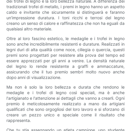
dei trofei di legno è la loro bellezza naturale. A differenza dei
tradizionali trofei di metallo, i premi in legno hanno un aspetto
caldo e invitante che sicuramente si distinguerà e faranno
un'impressione duratura. I toni ricchi e terrosi del legno
creano un senso di calore e raffinatezza che non ha eguali da
qualsiasi altro materiale.
Oltre al loro fascino estetico, le medaglie e i trofei in legno
sono anche incredibilmente resistenti e durature. Realizzati in
legni duri di alta qualità come noce, ciliegia o quercia, questi
premi sono progettati per resistere alla prova del tempo ed
essere apprezzati per gli anni a venire. La densità naturale
del legno lo rende resistente a graffi e ammaccature,
assicurando che il tuo premio sembri molto nuovo anche
dopo anni di visualizzazione.
Ma non è solo la loro bellezza e durata che rendono le
medaglie e i trofei di legno così speciali, ma è anche
l'artigianato e l'attenzione ai dettagli che vanno a crearli. Ogni
premio è meticolosamente realizzato a mano da artigiani
qualificati che sono orgogliosi del loro lavoro e si sforzano di
creare un pezzo unico e speciale come il risultato che
rappresenta.
Che tu stia assegnando un atleta campione, uno studente