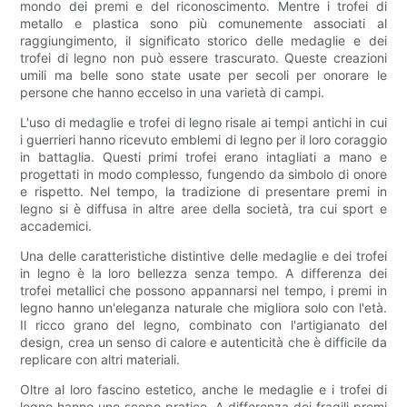
mondo dei premi e del riconoscimento. Mentre i trofei di
metallo e plastica sono più comunemente associati al
raggiungimento, il significato storico delle medaglie e dei
trofei di legno non può essere trascurato. Queste creazioni
umili ma belle sono state usate per secoli per onorare le
persone che hanno eccelso in una varietà di campi.
L'uso di medaglie e trofei di legno risale ai tempi antichi in cui
i guerrieri hanno ricevuto emblemi di legno per il loro coraggio
in battaglia. Questi primi trofei erano intagliati a mano e
progettati in modo complesso, fungendo da simbolo di onore
e rispetto. Nel tempo, la tradizione di presentare premi in
legno si è diffusa in altre aree della società, tra cui sport e
accademici.
Una delle caratteristiche distintive delle medaglie e dei trofei
in legno è la loro bellezza senza tempo. A differenza dei
trofei metallici che possono appannarsi nel tempo, i premi in
legno hanno un'eleganza naturale che migliora solo con l'età.
Il ricco grano del legno, combinato con l'artigianato del
design, crea un senso di calore e autenticità che è difficile da
replicare con altri materiali.
Oltre al loro fascino estetico, anche le medaglie e i trofei di
legno hanno uno scopo pratico. A differenza dei fragili premi