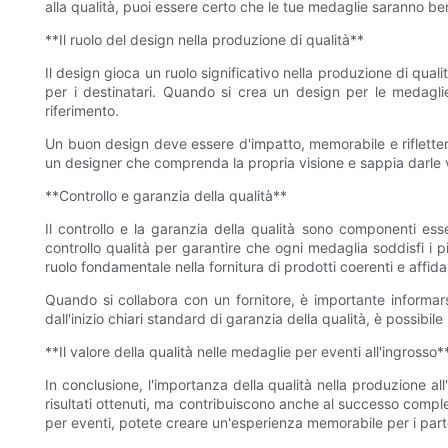
alla qualità, puoi essere certo che le tue medaglie saranno be
**Il ruolo del design nella produzione di qualità**
Il design gioca un ruolo significativo nella produzione di qua
per i destinatari. Quando si crea un design per le medaglie
riferimento.
Un buon design deve essere d'impatto, memorabile e riflettere
un designer che comprenda la propria visione e sappia darle v
**Controllo e garanzia della qualità**
Il controllo e la garanzia della qualità sono componenti esse
controllo qualità per garantire che ogni medaglia soddisfi i pi
ruolo fondamentale nella fornitura di prodotti coerenti e affidab
Quando si collabora con un fornitore, è importante informarsi
dall'inizio chiari standard di garanzia della qualità, è possibi
**Il valore della qualità nelle medaglie per eventi all'ingrosso*
In conclusione, l'importanza della qualità nella produzione a
risultati ottenuti, ma contribuiscono anche al successo comple
per eventi, potete creare un'esperienza memorabile per i parte