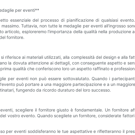
medaglie per eventi**
petto essenziale del processo di pianificazione di qualsiasi even
 massimo. Tuttavia, non tutte le medaglie per eventi all'ingrosso son
sto articolo, esploreremo l'importanza della qualità nella produzione a
el fornitore.
si riferisce ai materiali utilizzati, alla complessità del design e alla
no la dovuta attenzione ai dettagli, con conseguente aspetto e sensazi
i prima qualità che conferiscono loro un aspetto raffinato e profession
aglie per eventi non può essere sottovalutato. Quando i partecipan
 l'evento può portare a una maggiore partecipazione e a un maggiore c
inatari, fungendo da ricordo duraturo del loro successo.
eventi, scegliere il fornitore giusto è fondamentale. Un fornitore
 del vostro evento. Quando scegliete un fornitore, considerate fattori 
osso per eventi soddisferanno le tue aspettative e rifletteranno il pres