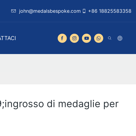
john@medalsbespoke.com
+86 18825583358
TTACI
9;ingrosso di medaglie per