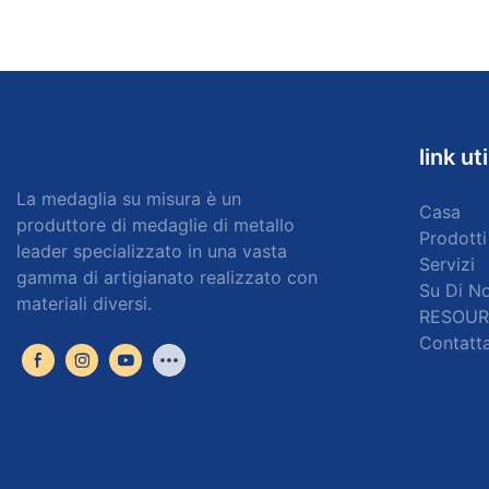
link uti
La medaglia su misura è un
Casa
produttore di medaglie di metallo
Prodotti
leader specializzato in una vasta
Servizi
gamma di artigianato realizzato con
Su Di No
materiali diversi.
RESOUR
Contatta