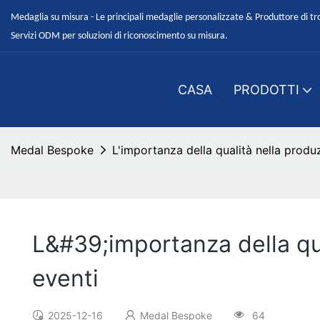
Medaglia su misura - Le principali medaglie personalizzate & Produttore di tr
Servizi ODM per soluzioni di riconoscimento su misura.
CASA
PRODOTTI
Medal Bespoke
L'importanza della qualità nella produ
L&#39;importanza della qu
eventi
2025-12-16
Medal Bespoke
64