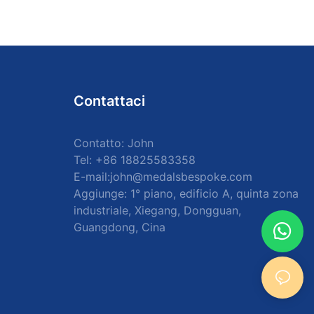
Contattaci
Contatto: John
Tel: +86 18825583358
E-mail:
john@medalsbespoke.com
Aggiunge: 1° piano, edificio A, quinta zona
industriale, Xiegang, Dongguan,
Guangdong, Cina