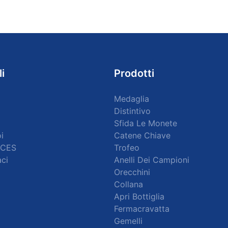
li
Prodotti
Medaglia
Distintivo
Sfida Le Monete
i
Catene Chiave
CES
Trofeo
ci
Anelli Dei Campioni
Orecchini
Collana
Apri Bottiglia
Fermacravatta
Gemelli