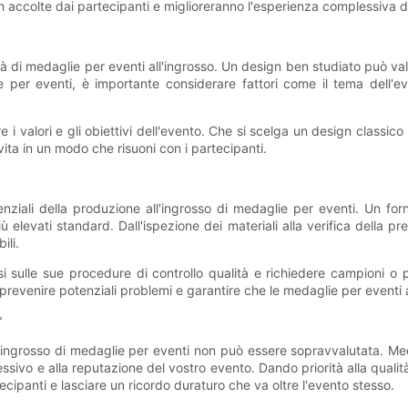
n accolte dai partecipanti e miglioreranno l'esperienza complessiva d
lità di medaglie per eventi all'ingrosso. Un design ben studiato può va
 per eventi, è importante considerare fattori come il tema dell'ev
 i valori e gli obiettivi dell'evento. Che si scelga un design class
ita in un modo che risuoni con i partecipanti.
nziali della produzione all'ingrosso di medaglie per eventi. Un forn
ù elevati standard. Dall'ispezione dei materiali alla verifica della pr
ili.
 sulle sue procedure di controllo qualità e richiedere campioni o pr
le prevenire potenziali problemi e garantire che le medaglie per eventi 
*
ll'ingrosso di medaglie per eventi non può essere sopravvalutata. Me
ssivo e alla reputazione del vostro evento. Dando priorità alla quali
cipanti e lasciare un ricordo duraturo che va oltre l'evento stesso.