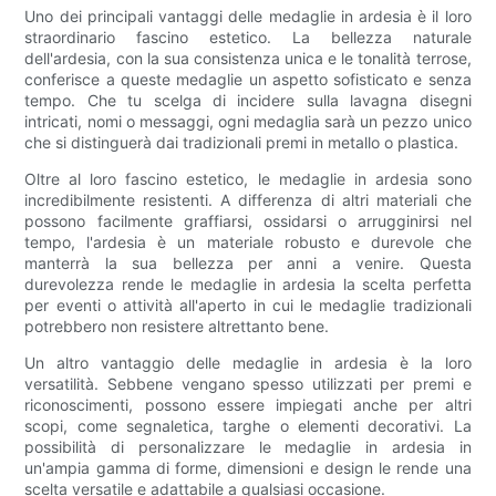
Uno dei principali vantaggi delle medaglie in ardesia è il loro
straordinario fascino estetico. La bellezza naturale
dell'ardesia, con la sua consistenza unica e le tonalità terrose,
conferisce a queste medaglie un aspetto sofisticato e senza
tempo. Che tu scelga di incidere sulla lavagna disegni
intricati, nomi o messaggi, ogni medaglia sarà un pezzo unico
che si distinguerà dai tradizionali premi in metallo o plastica.
Oltre al loro fascino estetico, le medaglie in ardesia sono
incredibilmente resistenti. A differenza di altri materiali che
possono facilmente graffiarsi, ossidarsi o arrugginirsi nel
tempo, l'ardesia è un materiale robusto e durevole che
manterrà la sua bellezza per anni a venire. Questa
durevolezza rende le medaglie in ardesia la scelta perfetta
per eventi o attività all'aperto in cui le medaglie tradizionali
potrebbero non resistere altrettanto bene.
Un altro vantaggio delle medaglie in ardesia è la loro
versatilità. Sebbene vengano spesso utilizzati per premi e
riconoscimenti, possono essere impiegati anche per altri
scopi, come segnaletica, targhe o elementi decorativi. La
possibilità di personalizzare le medaglie in ardesia in
un'ampia gamma di forme, dimensioni e design le rende una
scelta versatile e adattabile a qualsiasi occasione.