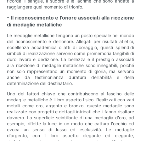
ricorda il sangue, il sudore e le lacrime che sono andate a
raggiungere quel momento di trionfo.
- Il riconoscimento e l'onore associati alla ricezione
di medaglie metalliche
Le medaglie metalliche tengono un posto speciale nel mondo
del riconoscimento e dell'onore. Allegati per risultati atletici,
eccellenza accademica o atti di coraggio, questi splendidi
simboli di realizzazione servono come promemoria tangibili di
duro lavoro e dedizione. La bellezza e il prestigio associati
alla ricezione di medaglie metalliche sono innegabili, poiché
non solo rappresentano un momento di gloria, ma servono
anche da testimonianza duratura dell'abilità e della
determinazione del destinatario.
Uno dei fattori chiave che contribuiscono al fascino delle
medaglie metalliche è il loro aspetto fisico. Realizzati con vari
metalli come oro, argento e bronzo, queste medaglie sono
realizzate con progetti e dettagli intricati che li fanno risaltare
davvero. La superficie scintillante di una medaglia d'oro, ad
esempio, riflette la luce in un modo che cattura l'occhio ed
evoca un senso di lusso ed esclusività. Le medaglie
d'argento, con il loro aspetto elegante ed elegante,