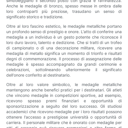
simboleggiano il secondo posto con grazia e raffinatezza.
Anche le medaglie di bronzo, spesso messe in ombra dalle
loro controparti più preziose, trasudano un senso di
significato storico e tradizione.
Oltre al loro fascino estetico, le medaglie metalliche portano
un profondo senso di prestigio e onore. L'atto di conferire una
medaglia a un individuo è un gesto potente che riconosce il
loro duro lavoro, talento e dedizione. Che si tratti di un trofeo
di campionato o di una decorazione militare, ricevere una
medaglia di metallo significa un momento di trionfo e risultati
degni di commemorazione. Il processo di assegnazione delle
medaglie è spesso accompagnato da grandi cerimonie e
celebrazioni, sottolineando ulteriormente il significato
dell'onore conferito al destinatario.
Oltre al loro valore simbolico, le medaglie metalliche
mantengono anche benefici pratici per i destinatari. Gli atleti
che vincono medaglie in competizioni sportive, ad esempio,
ricevono spesso premi finanziari e opportunità di
sponsorizzazione a seguito del loro successo. Gli studiosi
accademici che ricevono medaglie per i loro risultati possono
ottenere l'accesso a prestigiose università o opportunità di
carriera. Il personale militare che è onorato con medaglie per
atti di coraggio può ricevere promozioni o altre forme di