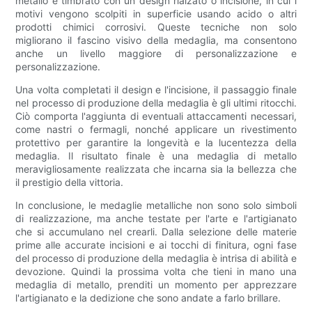
metallo è timbrato con un design rialzato o incisione, in cui i
motivi vengono scolpiti in superficie usando acido o altri
prodotti chimici corrosivi. Queste tecniche non solo
migliorano il fascino visivo della medaglia, ma consentono
anche un livello maggiore di personalizzazione e
personalizzazione.
Una volta completati il design e l'incisione, il passaggio finale
nel processo di produzione della medaglia è gli ultimi ritocchi.
Ciò comporta l'aggiunta di eventuali attaccamenti necessari,
come nastri o fermagli, nonché applicare un rivestimento
protettivo per garantire la longevità e la lucentezza della
medaglia. Il risultato finale è una medaglia di metallo
meravigliosamente realizzata che incarna sia la bellezza che
il prestigio della vittoria.
In conclusione, le medaglie metalliche non sono solo simboli
di realizzazione, ma anche testate per l'arte e l'artigianato
che si accumulano nel crearli. Dalla selezione delle materie
prime alle accurate incisioni e ai tocchi di finitura, ogni fase
del processo di produzione della medaglia è intrisa di abilità e
devozione. Quindi la prossima volta che tieni in mano una
medaglia di metallo, prenditi un momento per apprezzare
l'artigianato e la dedizione che sono andate a farlo brillare.