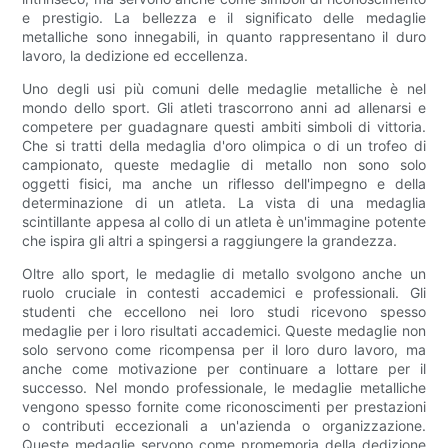
e prestigio. La bellezza e il significato delle medaglie
metalliche sono innegabili, in quanto rappresentano il duro
lavoro, la dedizione ed eccellenza.
Uno degli usi più comuni delle medaglie metalliche è nel
mondo dello sport. Gli atleti trascorrono anni ad allenarsi e
competere per guadagnare questi ambiti simboli di vittoria.
Che si tratti della medaglia d'oro olimpica o di un trofeo di
campionato, queste medaglie di metallo non sono solo
oggetti fisici, ma anche un riflesso dell'impegno e della
determinazione di un atleta. La vista di una medaglia
scintillante appesa al collo di un atleta è un'immagine potente
che ispira gli altri a spingersi a raggiungere la grandezza.
Oltre allo sport, le medaglie di metallo svolgono anche un
ruolo cruciale in contesti accademici e professionali. Gli
studenti che eccellono nei loro studi ricevono spesso
medaglie per i loro risultati accademici. Queste medaglie non
solo servono come ricompensa per il loro duro lavoro, ma
anche come motivazione per continuare a lottare per il
successo. Nel mondo professionale, le medaglie metalliche
vengono spesso fornite come riconoscimenti per prestazioni
o contributi eccezionali a un'azienda o organizzazione.
Queste medaglie servono come promemoria della dedizione