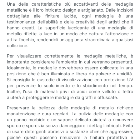
Una delle caratteristiche più accattivanti delle medaglie
metalliche è il loro intricato design e artigianato. Dalle incisioni
dettagliate alle finiture lucide, ogni medaglia è una
testimonianza dell'abilità e della creatività degli artisti che li
hanno creati. La superficie luccicante di una medaglia di
metallo riflette la luce in un modo che cattura l'attenzione e
attira l'occhio, rendendoli un'aggiunta straordinaria a qualsiasi
collezione.
Per visualizzare correttamente le medaglie metalliche, è
importante considerare l'ambiente in cui verranno presentati.
Idealmente, le medaglie dovrebbero essere collocate in una
posizione che è ben illuminata e libera da polvere e umidità.
Si consiglia le custodie di visualizzazione con protezione UV
per prevenire lo scolorimento e lo sbiadimento nel tempo.
Inoltre, l'uso di materiali privi di acidi come velluto o feltro
aiuterà a proteggere le medaglie da graffi e offuscate.
Preservare la bellezza delle medaglie di metallo richiede
manutenzione e cura regolari. La pulizia delle medaglie con
un panno morbido e un sapone delicato aiuterà a rimuovere
sporco e sporcizia senza danneggiare i dettagli intricati. Evita
di usare detergenti abrasivi o sostanze chimiche aggressive,
poiché questi possono rimuovere la finitura protettiva e