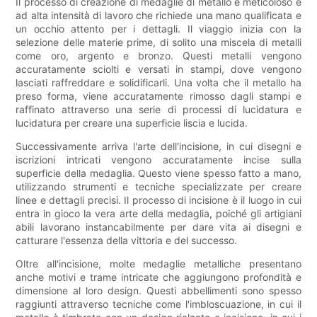
Il processo di creazione di medaglie di metallo è meticoloso e
ad alta intensità di lavoro che richiede una mano qualificata e
un occhio attento per i dettagli. Il viaggio inizia con la
selezione delle materie prime, di solito una miscela di metalli
come oro, argento e bronzo. Questi metalli vengono
accuratamente sciolti e versati in stampi, dove vengono
lasciati raffreddare e solidificarli. Una volta che il metallo ha
preso forma, viene accuratamente rimosso dagli stampi e
raffinato attraverso una serie di processi di lucidatura e
lucidatura per creare una superficie liscia e lucida.
Successivamente arriva l'arte dell'incisione, in cui disegni e
iscrizioni intricati vengono accuratamente incise sulla
superficie della medaglia. Questo viene spesso fatto a mano,
utilizzando strumenti e tecniche specializzate per creare
linee e dettagli precisi. Il processo di incisione è il luogo in cui
entra in gioco la vera arte della medaglia, poiché gli artigiani
abili lavorano instancabilmente per dare vita ai disegni e
catturare l'essenza della vittoria e del successo.
Oltre all'incisione, molte medaglie metalliche presentano
anche motivi e trame intricate che aggiungono profondità e
dimensione al loro design. Questi abbellimenti sono spesso
raggiunti attraverso tecniche come l'imbloscuazione, in cui il