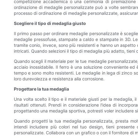
competizione accademica o una cerimonia di premiazione az
ordinazione di medaglie personalizzate può a volte sembrare
processo di ordinazione di medaglie personalizzate, assicurando
Scegliere il tipo di medaglia giusto
Il primo passo per ordinare medaglie personalizzate è sceglier
medaglie pressofuse, stampate a caldo e stampate in 3D. Le 
tramite conio, invece, sono più resistenti e hanno un aspetto
intricati. Quando selezioni il tipo di medaglia più adatto, tien
Quando scegli il materiale per le tue medaglie personalizzate,
acciaio inossidabile. Il ferro è una soluzione conveniente ed
tempo e sono molto resistenti. Le medaglie in lega di zinco sono
loro durevolezza e resistenza alla corrosione.
Progettare la tua medaglia
Una volta scelto il tipo e il materiale giusti per la medaglia,
risultati ottenuti. Prendi in considerazione l'idea di incorpo
progettando una medaglia sportiva, potresti voler includere si
Quando progetti la tua medaglia personalizzata, presta molta 
intendi includere più colori nel tuo design, tieni present
personalizzate. Collabora con un grafico o con il fornitore di m