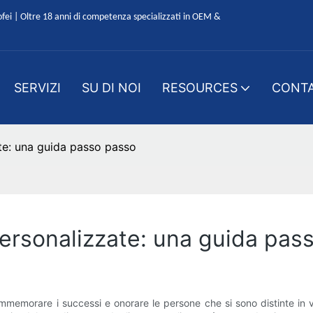
ofei | Oltre 18 anni di competenza specializzati in OEM &
SERVIZI
SU DI NOI
RESOURCES
CONTA
te: una guida passo passo
ersonalizzate: una guida pas
memorare i successi e onorare le persone che si sono distinte in v