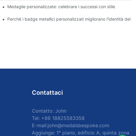
conoscimento per i corridori
Medaglie personalizzate: celebrare i successi con stile
Perché i badge metallici personalizzati migliorano l'identità del 
Contattaci
Contatto: John
Tel: +86 18825583358
E-mail:
john@medalsbespoke.com
Aggiunge: 1° piano, edificio A, quinta zona