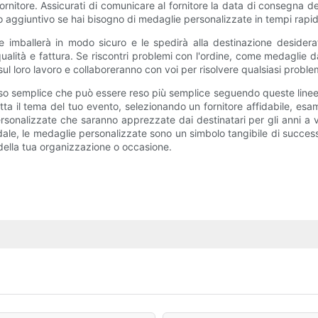
 fornitore. Assicurati di comunicare al fornitore la data di consegna 
to aggiuntivo se hai bisogno di medaglie personalizzate in tempi rapid
 le imballerà in modo sicuro e le spedirà alla destinazione desid
 qualità e fattura. Se riscontri problemi con l'ordine, come medaglie
ie sul loro lavoro e collaboreranno con voi per risolvere qualsiasi probl
 semplice che può essere reso più semplice seguendo queste linee gui
tta il tema del tuo evento, selezionando un fornitore affidabile, 
nalizzate che saranno apprezzate dai destinatari per gli anni a ve
e, le medaglie personalizzate sono un simbolo tangibile di success
 della tua organizzazione o occasione.