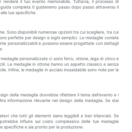
rendere il tuo evento memorabile. Tuttavia, il processo di
a guida completa ti guideremo passo dopo passo attraverso il
alle tue specifiche.
e. Sono disponibili numerose opzioni tra cui scegliere, tra cui
no perfette per design e loghi semplici. Le medaglie coniate
ente personalizzabili e possono essere progettate con dettagli
e.
 medaglie personalizzate ci sono ferro, ottone, lega di zinco e
icili. Le medaglie in ottone hanno un aspetto classico e senza
ile. Infine, le medaglie in acciaio inossidabile sono note per la
design della medaglia dovrebbe riflettere il tema dell'evento e i
altra informazione rilevante nel design della medaglia. Se stai
vi che tutti gli elementi siano leggibili e ben bilanciati. Se
 potrebbe influire sul costo complessivo delle tue medaglie
 le specifiche e sia pronto per la produzione.