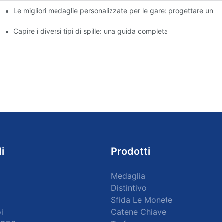
Le migliori medaglie personalizzate per le gare: progettare un ri
Capire i diversi tipi di spille: una guida completa
li
Prodotti
Medaglia
Distintivo
Sfida Le Monete
i
Catene Chiave