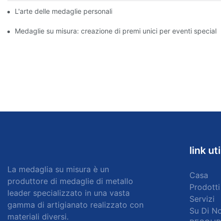
L'arte delle medaglie personalizzate: creare premi che ispirano
Medaglie su misura: creazione di premi unici per eventi speciali
link uti
La medaglia su misura è un
Casa
produttore di medaglie di metallo
Prodotti
leader specializzato in una vasta
Servizi
gamma di artigianato realizzato con
Su Di No
materiali diversi.