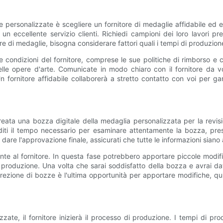
 personalizzate è scegliere un fornitore di medaglie affidabile ed
 un eccellente servizio clienti. Richiedi campioni dei loro lavori pr
ore di medaglie, bisogna considerare fattori quali i tempi di produzione
e le condizioni del fornitore, comprese le sue politiche di rimborso 
opere d'arte. Comunicate in modo chiaro con il fornitore da voi s
Un fornitore affidabile collaborerà a stretto contatto con voi per g
à creata una bozza digitale della medaglia personalizzata per la rev
nditi il tempo necessario per esaminare attentamente la bozza, prest
i dare l'approvazione finale, assicurati che tutte le informazioni siano
te al fornitore. In questa fase potrebbero apportare piccole modifi
 produzione. Una volta che sarai soddisfatto della bozza e avrai da
rrezione di bozze è l'ultima opportunità per apportare modifiche, 
te, il fornitore inizierà il processo di produzione. I tempi di pro