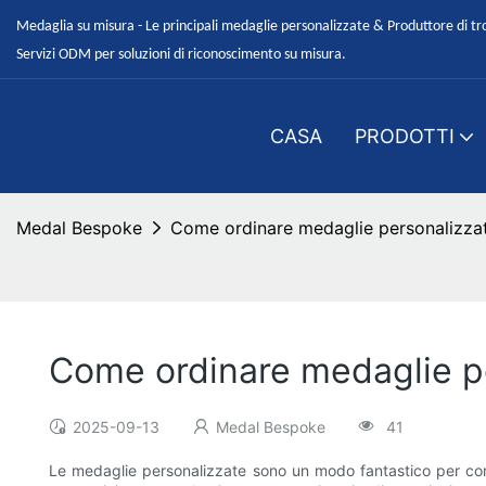
Medaglia su misura - Le principali medaglie personalizzate & Produttore di tr
Servizi ODM per soluzioni di riconoscimento su misura.
CASA
PRODOTTI
Medal Bespoke
Come ordinare medaglie personalizza
Come ordinare medaglie p
2025-09-13
Medal Bespoke
41
Le medaglie personalizzate sono un modo fantastico per com