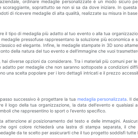
iendale, ordinare medaglie personalizzate è un modo sicuro per 
 scoraggiante, soprattutto se non si sa da dove iniziare. In quest
ti di ricevere medaglie di alta qualità, realizzate su misura in base 
e il tipo di medaglia più adatto al tuo evento o alla tua organizzazion
medaglie pressofuse rappresentano la soluzione più economica e so
 classico ed elegante. Infine, le medaglie stampate in 3D sono altam
i conto della natura del tuo evento e dell'immagine che vuoi trasmetter
 hai diverse opzioni da considerare. Tra i materiali più comuni per le
 è adatto per medaglie che non saranno sottoposte a condizioni diff
 una scelta popolare per i loro dettagli intricati e il prezzo accessib
 il passo successivo è progettare la tua
medaglia personalizzata
. Il 
rare il logo della tua organizzazione, la data dell'evento e qualsiasi 
mboli che rappresentino lo sport o l'evento specifico.
attenzione al posizionamento del testo e delle immagini. Assicurate
e che ogni colore richiederà una lastra di stampa separata, il che
edaglie da te scelto per assicurarti che il tuo progetto soddisfi tutte