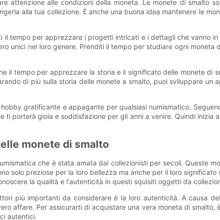
re attenzione alle condizioni della moneta. Le monete di smalto so
ungerla alla tua collezione. È anche una buona idea mantenere le mon
ti il tempo per apprezzare i progetti intricati e i dettagli che vanno
unici nel loro genere. Prenditi il tempo per studiare ogni moneta della
he il tempo per apprezzare la storia e il significato delle monete di 
parando di più sulla storia delle monete a smalto, puoi sviluppare un 
n hobby gratificante e appagante per qualsiasi numismatico. Seguendo
he ti porterà gioia e soddisfazione per gli anni a venire. Quindi inizia
 nelle monete di smalto
umismatica che è stata amata dai collezionisti per secoli. Queste mo
no solo preziose per la loro bellezza ma anche per il loro significato
scere la qualità e l'autenticità in questi squisiti oggetti da collezio
ori più importanti da considerare è la loro autenticità. A causa dell
ro affare. Per assicurarti di acquistare una vera moneta di smalto, è
i autentici.