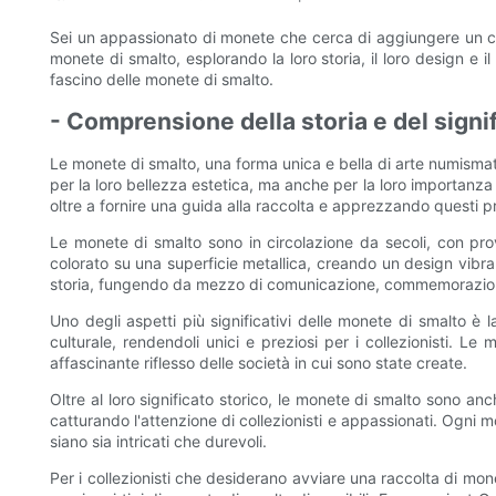
Sei un appassionato di monete che cerca di aggiungere un co
monete di smalto, esplorando la loro storia, il loro design e i
fascino delle monete di smalto.
- Comprensione della storia e del signi
Le monete di smalto, una forma unica e bella di arte numismati
per la loro bellezza estetica, ma anche per la loro importanza s
oltre a fornire una guida alla raccolta e apprezzando questi pr
Le monete di smalto sono in circolazione da secoli, con prov
colorato su una superficie metallica, creando un design vibran
storia, fungendo da mezzo di comunicazione, commemorazio
Uno degli aspetti più significativi delle monete di smalto è
culturale, rendendoli unici e preziosi per i collezionisti. 
affascinante riflesso delle società in cui sono state create.
Oltre al loro significato storico, le monete di smalto sono anch
catturando l'attenzione di collezionisti e appassionati. Ogni 
siano sia intricati che durevoli.
Per i collezionisti che desiderano avviare una raccolta di mon