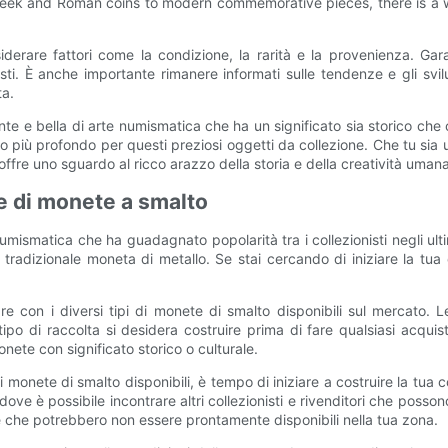
t Greek and Roman coins to modern commemorative pieces, there is a
erare fattori come la condizione, la rarità e la provenienza. Ga
zionisti. È anche importante rimanere informati sulle tendenze e gli 
ta.
e e bella di arte numismatica che ha un significato sia storico che 
 più profondo per questi preziosi oggetti da collezione. Che tu sia u
ffre uno sguardo al ricco arazzo della storia e della creatività umana
ne di monete a smalto
mismatica che ha guadagnato popolarità tra i collezionisti negli ul
tradizionale moneta di metallo. Se stai cercando di iniziare la tua
are con i diversi tipi di monete di smalto disponibili sul mercato.
o di raccolta si desidera costruire prima di fare qualsiasi acquisto
nete con significato storico o culturale.
i monete di smalto disponibili, è tempo di iniziare a costruire la tua 
 dove è possibile incontrare altri collezionisti e rivenditori che po
he che potrebbero non essere prontamente disponibili nella tua zona.