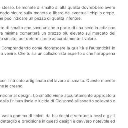
to stesso. Le monete di smalto di alta qualità dovrebbero avere
n modo sicuro sulla moneta e libero da eventuali chip o crepe.
he può indicare un pezzo di qualità inferiore.
nete di smalto che sono uniche o parte di una serie in edizione
usura minima comanterà un prezzo più elevato sul mercato dei
llo smalto, per determinarne accuratamente il valore.
. Comprendendo come riconoscere la qualità e l'autenticità in
 a venire. Che tu sia un collezionista esperto o che hai appena
n l'intricato artigianato del lavoro di smalto. Queste monete
che le creano.
nsione al design. Lo smalto viene accuratamente applicato a
a finitura liscia e lucida di Cloisonné all'aspetto sollevato e
a vasta gamma di colori, da blu ricchi e verdure a rossi e gialli
 di dettaglio e precisione in questi design è davvero notevole ed