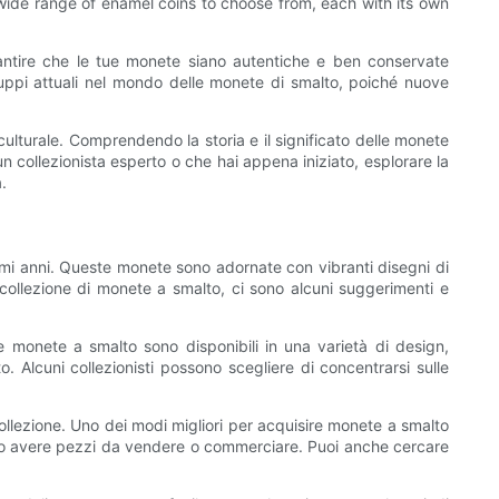
 wide range of enamel coins to choose from, each with its own
rantire che le tue monete siano autentiche e ben conservate
sviluppi attuali nel mondo delle monete di smalto, poiché nuove
culturale. Comprendendo la storia e il significato delle monete
n collezionista esperto o che hai appena iniziato, esplorare la
.
timi anni. Queste monete sono adornate con vibranti disegni di
 collezione di monete a smalto, ci sono alcuni suggerimenti e
 Le monete a smalto sono disponibili in una varietà di design,
. Alcuni collezionisti possono scegliere di concentrarsi sulle
collezione. Uno dei modi migliori per acquisire monete a smalto
ssono avere pezzi da vendere o commerciare. Puoi anche cercare