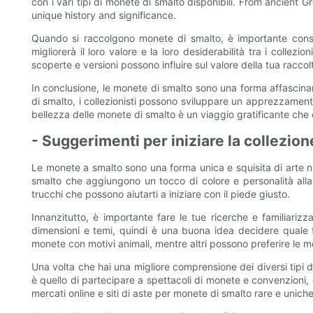
con i vari tipi di monete di smalto disponibili. From ancien
unique history and significance.
Quando si raccolgono monete di smalto, è importante consid
migliorerà il loro valore e la loro desiderabilità tra i colle
scoperte e versioni possono influire sul valore della tua raccol
In conclusione, le monete di smalto sono una forma affascinant
di smalto, i collezionisti possono sviluppare un apprezzamento
bellezza delle monete di smalto è un viaggio gratificante che o
- Suggerimenti per iniziare la collezio
Le monete a smalto sono una forma unica e squisita di arte nu
smalto che aggiungono un tocco di colore e personalità alla 
trucchi che possono aiutarti a iniziare con il piede giusto.
Innanzitutto, è importante fare le tue ricerche e familiarizz
dimensioni e temi, quindi è una buona idea decidere quale tip
monete con motivi animali, mentre altri possono preferire le mo
Una volta che hai una migliore comprensione dei diversi tipi d
è quello di partecipare a spettacoli di monete e convenzioni,
mercati online e siti di aste per monete di smalto rare e unic