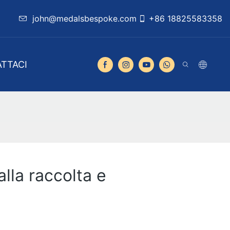
john@medalsbespoke.com
+86 18825583358
TTACI
lla raccolta e