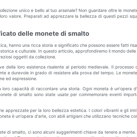
llezione unico e bello al tuo arsenale? Non guardare oltre le monet
l loro valore. Preparati ad apprezzare la bellezza di questi pezzi squi
ficato delle monete di smalto
ca, hanno una ricca storia e significato che possono essere fatti ri
torica e culturale. In questo articolo, approfondiremo il mondo delle m
eziosi oggetti da collezione.
e della loro esistenza risalente al periodo medievale. Il processo
te e durevole in grado di resistere alla prova del tempo. Le monete d
ne ed espressione.
 la loro capacità di raccontare una storia. Ogni moneta è un'opera 
Le monete di smalto sono state usate per commemorare eventi importan
e apprezzate per la loro bellezza estetica. I colori vibranti e gli int
moneta è un'opera d'arte, con abili artigiani che utilizzano tecniche
ete di smalto, ci sono alcuni suggerimenti chiave da tenere a mente. I