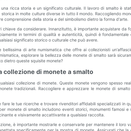
a ricca storia e un significato culturale. Il lavoro di smalto è stato u
e storica in molte culture diverse in tutto il mondo. Raccogliendo m
 comprensione della storia e del simbolismo dietro la forma d'arte.
 chiave da considerare. Innanzitutto, è importante acquistare da fon
mente in termini di qualità e autenticità, quindi è fondamentale e
siasi significato storico o culturale che può avere.
llissima di arte numismatica che offre ai collezionisti un'affascin
mismatica, esplorare la bellezza delle monete di smalto sarà sicura
nato dietro queste squisite monete?
a collezione di monete a smalto
ualsiasi collezione di monete. Queste monete vengono spesso real
lle monete tradizionali. Raccogliere e apprezzare le monete di smalt
e fare le tue ricerche e trovare rivenditori affidabili specializzati i
er monete di smalto includono eventi storici, monumenti famosi e si
cinante e visivamente accattivante a qualsiasi raccolta.
ione, è importante mostrarle e conservarle per mantenere il loro val
gettata specificamente per la mostra di monete. Assicurati che la 