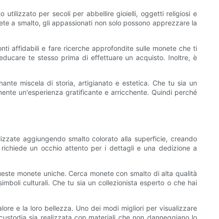
tilizzato per secoli per abbellire gioielli, oggetti religiosi e
onete a smalto, gli appassionati non solo possono apprezzare la
ti affidabili e fare ricerche approfondite sulle monete che ti
ducare te stesso prima di effettuare un acquisto. Inoltre, è
ante miscela di storia, artigianato e estetica. Che tu sia un
mente un'esperienza gratificante e arricchente. Quindi perché
izzate aggiungendo smalto colorato alla superficie, creando
o richiede un occhio attento per i dettagli e una dedizione a
n queste monete uniche. Cerca monete con smalto di alta qualità
mboli culturali. Che tu sia un collezionista esperto o che hai
ore e la loro bellezza. Uno dei modi migliori per visualizzare
custodia sia realizzata con materiali che non danneggiano lo