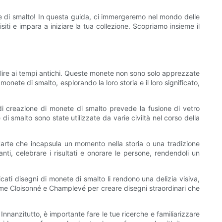
e di smalto! In questa guida, ci immergeremo nel mondo delle
siti e impara a iniziare la tua collezione. Scopriamo insieme il
salire ai tempi antichi. Queste monete non sono solo apprezzate
onete di smalto, esplorando la loro storia e il loro significato,
 di creazione di monete di smalto prevede la fusione di vetro
i smalto sono state utilizzate da varie civiltà nel corso della
d'arte che incapsula un momento nella storia o una tradizione
ti, celebrare i risultati e onorare le persone, rendendoli un
ricati disegni di monete di smalto li rendono una delizia visiva,
 come Cloisonné e Champlevé per creare disegni straordinari che
nnanzitutto, è importante fare le tue ricerche e familiarizzare