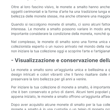
Oltre al loro fascino visivo, le monete a smalto hanno anche un
oggetti cerimoniali e la forma d'arte ha una tradizione lunga 
bellezza delle monete stesse, ma anche ottenere una maggiore
Quando si raccolgono monete di smalto, ci sono alcuni fattori
interessa. Le monete a smalto possono variare in modo ampia
importante considerare la condizione della moneta, nonché qual
Nel complesso, le monete di smalto sono una forma unica e be
collezionista esperto o un nuovo arrivato nel mondo della nu
non iniziare la tua collezione oggi e scoprire l'arte e l'artigia
- Visualizzazione e conservazione dell
Le monete a smalto sono un'aggiunta unica e bellissima a q
design intricati e colori vibranti che li fanno risaltare da
preservare la loro bellezza per gli anni a venire.
Per iniziare la tua collezione di monete a smalto, è important
che è ben conservato e privo di danni. Alcuni temi popolari p
appena iniziato, le monete a smalto offrono un'aggiunta affas
Dopo aver acquisito alcune monete di smalto per la tua collez
monete a smalto è in una custodia o un telaio di moneta pro