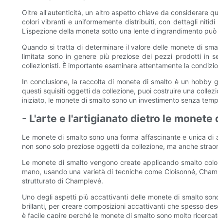
Oltre all'autenticità, un altro aspetto chiave da considerare 
colori vibranti e uniformemente distribuiti, con dettagli nit
L'ispezione della moneta sotto una lente d'ingrandimento può ai
Quando si tratta di determinare il valore delle monete di smal
limitata sono in genere più preziose dei pezzi prodotti in 
collezionisti. È importante esaminare attentamente la condizio
In conclusione, la raccolta di monete di smalto è un hobby g
questi squisiti oggetti da collezione, puoi costruire una coll
iniziato, le monete di smalto sono un investimento senza tempo
- L'arte e l'artigianato dietro le monete
Le monete di smalto sono una forma affascinante e unica di a
non sono solo preziose oggetti da collezione, ma anche straordi
Le monete di smalto vengono create applicando smalto color
mano, usando una varietà di tecniche come Cloisonné, Champlevé
strutturato di Champlevé.
Uno degli aspetti più accattivanti delle monete di smalto sono i
brillanti, per creare composizioni accattivanti che spesso descr
è facile capire perché le monete di smalto sono molto ricercate