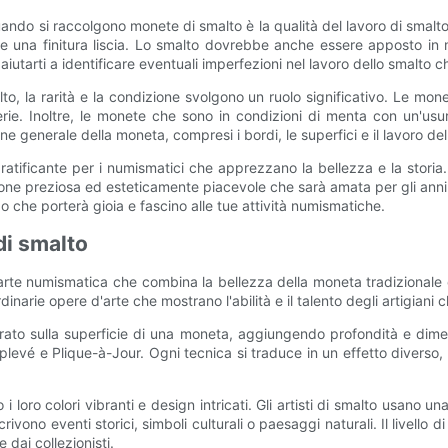
quando si raccolgono monete di smalto è la qualità del lavoro di smal
idi e una finitura liscia. Lo smalto dovrebbe anche essere apposto i
utarti a identificare eventuali imperfezioni nel lavoro dello smalto c
to, la rarità e la condizione svolgono un ruolo significativo. Le mo
serie. Inoltre, le monete che sono in condizioni di menta con un'
ne generale della moneta, compresi i bordi, le superfici e il lavoro de
ratificante per i numismatici che apprezzano la bellezza e la storia
ezione preziosa ed esteticamente piacevole che sarà amata per gli anni
 che porterà gioia e fascino alle tue attività numismatiche.
 di smalto
rte numismatica che combina la bellezza della moneta tradizionale co
narie opere d'arte che mostrano l'abilità e il talento degli artigiani 
ato sulla superficie di una moneta, aggiungendo profondità e dime
 e Plique-à-Jour. Ogni tecnica si traduce in un effetto diverso, dall
 loro colori vibranti e design intricati. Gli artisti di smalto usano un
ivono eventi storici, simboli culturali o paesaggi naturali. Il livello
 dai collezionisti.