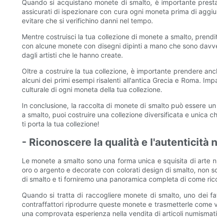
Quando si acquistano monete di smalto, è importante presta
assicurati di ispezionare con cura ogni moneta prima di aggi
evitare che si verifichino danni nel tempo.
Mentre costruisci la tua collezione di monete a smalto, prendi
con alcune monete con disegni dipinti a mano che sono davvero 
dagli artisti che le hanno create.
Oltre a costruire la tua collezione, è importante prendere anc
alcuni dei primi esempi risalenti all'antica Grecia e Roma. Im
culturale di ogni moneta della tua collezione.
In conclusione, la raccolta di monete di smalto può essere u
a smalto, puoi costruire una collezione diversificata e unica c
ti porta la tua collezione!
- Riconoscere la qualità e l'autenticità
Le monete a smalto sono una forma unica e squisita di arte n
oro o argento e decorate con colorati design di smalto, non so
di smalto e ti forniremo una panoramica completa di come ricono
Quando si tratta di raccogliere monete di smalto, uno dei fatt
contraffattori riprodurre queste monete e trasmetterle come ve
una comprovata esperienza nella vendita di articoli numismatic