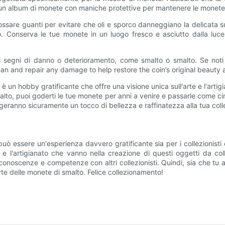
 un album di monete con maniche protettive per mantenere le monete 
are guanti per evitare che oli e sporco danneggiano la delicata sup
Conserva le tue monete in un luogo fresco e asciutto dalla luce s
i segni di danno o deterioramento, come smalto o smalto. Se noti
ean and repair any damage to help restore the coin’s original beauty 
è un hobby gratificante che offre una visione unica sull'arte e l'ar
lto, puoi goderti le tue monete per anni a venire e passarle come cime
geranno sicuramente un tocco di bellezza e raffinatezza alla tua col
può essere un'esperienza davvero gratificante sia per i collezionisti
i e l'artigianato che vanno nella creazione di questi oggetti da col
conoscenze e competenze con altri collezionisti. Quindi, sia che tu 
rte delle monete di smalto. Felice collezionamento!