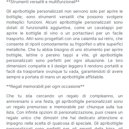
**Strumenti versatili e multifunzionali**
Gli apribottiglie personalizzati non servono solo per aprire le
bottiglie; sono strumenti versatili che possono svolgere
molteplici funzioni. Alcuni apribottiglie personalizzati sono
dotati di funzionalità aggiuntive, come un cavatappi per
aprire le bottiglie di vino o un portachiavi per un facile
trasporto. Altri sono progettati con una calamita sul retro, che
consente di riporli comodamente su frigoriferi o altre superfici
metalliche. Che tu abbia bisogno di uno strumento per aprire
bottiglie, lattine o persino tappi a vite, gli apribottiglie
personalizzati sono perfetti per ogni situazione. Le loro
dimensioni compatte e il design leggero li rendono portatili e
facili da trasportare ovunque tu vada, garantendoti di avere
sempre a portata di mano un apribottiglie affidabile.
**Regali memorabili per ogni occasione**
Che tu stia cercando un regalo di compleanno, un
anniversario o una festa, gli apribottiglie personalizzati sono
un regalo premuroso e memorabile per chiunque sulla tua
lista. Con infinite opzioni di personalizzazione, puoi creare un
regalo unico che dimostri che hai dedicato attenzione e
impegno nella scelta di qualcosa di speciale. Gli apribottiglie
personalizzati sono perfetti per gli amanti della birra, gli