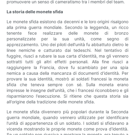
promuovere un senso di cameratismo tra i membri del team.
La storia delle monete sfida
Le monete sfida esistono da decenni e le loro origini risalgono
alla prima guerra mondiale. Secondo la leggenda, un ricco
tenente fece realizzare delle monete di bronzo
personalizzate per la sua unità, come segno di
apprezzamento. Uno dei piloti dell'unità fu abbattuto dietro le
linee nemiche e catturato dai tedeschi. Nel tentativo di
fuggire, riuscì a rubare la sua carta d'identità, ma gli vennero
sottratti tutti gli altri effetti personali. Alla fine riuscì a
raggiungere la Francia, dove fu scambiato per una spia
nemica a causa della mancanza di documenti d'identità. Per
provare la sua identità, mostrò ai soldati francesi la moneta
sfida che teneva sempre con sé. Sulla moneta erano
impresse le insegne dell'unità, che i francesi riconobbero e gli
risparmiarono l'esecuzione. Si ritiene che questa storia sia
all'origine della tradizione delle monete sfida.
Le monete sfida divennero più popolari durante la Seconda
guerra mondiale, quando vennero utilizzate per identificare
l'unità di appartenenza di un soldato. I soldati si sfidavano a
vicenda mostrando le proprie monete come prova d'identità.
Se un soldato non riusciva a mostrare la moneta, era tenuto a