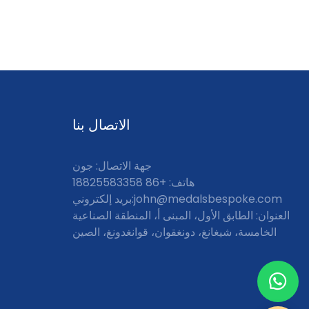
الاتصال بنا
جهة الاتصال: جون
هاتف: +86 18825583358
john@medalsbespoke.com
بريد إلكتروني:
العنوان: الطابق الأول، المبنى أ، المنطقة الصناعية
الخامسة، شيغانغ، دونغقوان، قوانغدونغ، الصين