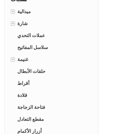
ميدالية
+
ميداليات معدنية
شارة
+
ميداليات خشبية
شارات معدنية
عملات التحدي
ميداليات سليت
شارات خشبية
سلاسل المفاتيح
ميداليات ألياف الكربون
شارات لائحة
غنيمة
+
شارات LED
ميداليات بقيادة
الجوائز المعدنية
حلقات الأبطال
شارة صفيح
الجوائز الخشبية
أقراط
شارة من ألياف الكربون
الجوائز البلاستيكية
قلادة
الجوائز الكريستالية
فتاحة الزجاجة
مقطع التعادل
أزرار الأكمام