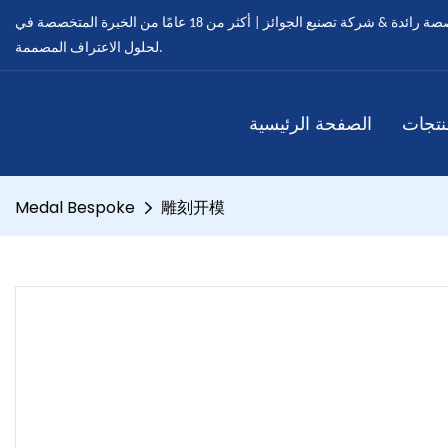
ميدالية مخصصة - ميداليات مخصصة رائدة & شركة تصنيع الجوائز | أكثر من 18 عامًا من الخبرة المتخصصة في OEM & خدمات ODM
لحلول الاعتراف المصممة.
نتجات
الصفحة الرئيسية
Medal Bespoke
雕刻开模