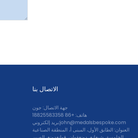
الاتصال بنا
جهة الاتصال: جون
هاتف: +86 18825583358
john@medalsbespoke.com
بريد إلكتروني:
العنوان: الطابق الأول، المبنى أ، المنطقة الصناعية
الخامسة، شيغانغ، دونغقوان، قوانغدونغ، الصين