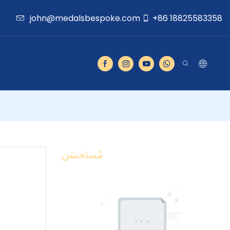
john@medalsbespoke.com
+86 18825583358
مُستَحسَن