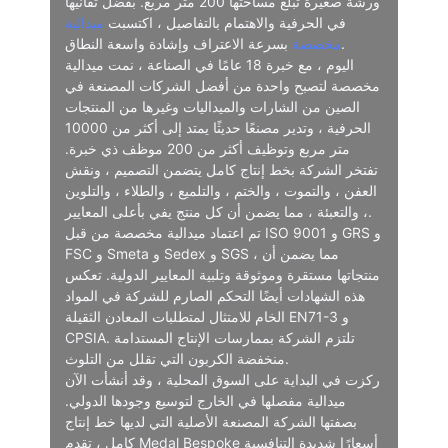
ورشة صغيرة تبلغ مساحتها 200 متر مربع. بفضل تفانيها
في الحرفية والاهتمام بالتفاصيل ، اكتسبت
ميدالية
بسرعة الاعتراف وإشادة واسعة النطاق.
مخصصة
اليوم ، مع خبرة 18 عامًا في الصناعة ، نمت ميدالية
مخصصة لتصبح واحدة من أفضل الشركات المصنعة في
الصين من الشارات والميداليات وغيرها من المنتجات
الحرفية ، وتدير مصنعًا حديثًا يمتد إلى أكثر من 10000
متر مربع وتوظيف أكثر من 200 موظف ذي خبرة.
تفتخر الشركة بخط إنتاج كامل يتضمن التصميم ، ونقش
العفن ، والتموت ، والختم ، والتلميع ، والطلاء ، والتلوين
، والتعبئة ، مما يضمن أن كل منتج يفي بأعلى المعايير.
تم اعتماد ميدالية مخصصة من قبل ISO 9001 و GRS و
FSC و Smeta و Sedex و SGS ، مما يضمن أن
منتجاتها مستقرة وموثوقة وتلبية المعايير الدولية. تعكس
هذه الشهادات أيضًا التحكم الصارم للشركة في المواد
الخام للامتثال لمتطلبات المعادن الثقيلة EN71-3 و
CPSIA. تلتزم الشركة بممارسات الإنتاج المستدامة
منخفضة الكربون التي تقلل من التلوث.
ركزت في البداية على السوق المحلية ، وقد أنشأت الآن
ميدالية مفصلها في الخارج لتوسيع وجودها الدولي.
بصفتها الشركة المصنعة الأصلية التي لديها خط إنتاج
كامل ، تقدم Medal Bespoke أسعارًا شديدة التنافسية