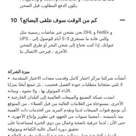
يكون الدفع المطلوب قبل الشحن.
كم من الوقت سوف نتلقى البضائع؟
10
نحن نشحن عبر شاشات رسمية مثل DHL و FedEx و
UPS ، والتي عادة ما تستغرق 3-5 أيام للوصول إلى
عنوانك. إذا كنت تحتاج إلى شحن البحر أو طرق الشحن
الأخرى ، فيرجى الاتصال بنا.
ميزة الشركة
• أنشأت شركتنا مركز اختبار كامل وقدمت معدات الاختبار المتقدمة.
لا تلبي منتجاتنا متطلبات جودة العميل فحسب ، بل تتمتع أيضًا بمزايا
الأداء الموثوق بها ، ولا تشوه ، ومتانة.
• امتدت شبكة التصنيع والمبيعات العالمية إلى البلدان الخارجية
الأخرى. مستوحاة من العلامات العالية من قبل العملاء ، من المتوقع
أن نوسع قنوات المبيعات لدينا ونقدم المزيد من الخدمات ذات الأهمية.
• منذ تأسيسه ، أمضينا سنوات من الجهود في تطوير وإنتاج الأجهزة.
حتى الآن ، لدينا حرفية ناضجة وعمال من ذوي الخبرة لمساعدتنا على
تحقيق دورة أعمال عالية الكفاءة وموثوقة
• الموارد الطبيعية حول ميدالية مخصصة للميدالية وفيرة. الحالة