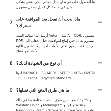
بنا للحصول على عودة أو تبادل مجاني. نحن نعتني بشكل
كبير في خدمة كل عميل بشكل مسؤول.
ماذا يجب أن نفعل بعد الموافقة على
7
سعرك؟
أرسل لنا أعمالك الفنية Vetor ، مثل AI ، CDR. ، تنسيق
PDF. سنقوم بعمل فني إنتاج لموافقتك قبل الذهاب إلى
الإنتاج. عندما يكون ثلاثي الأبعاد ، لدينا أيضًا تفاصيل ثلاثية
الأبعاد لموافقتك.
أي نوع من الشهادة لديك؟
8
لدينا ISO9001 ، ISO14001 ، SEDEX ، SGS ، SMETA
، FSC ، Global Regycled Standard.
ما هي طرق الدفع التي تقبلها؟
9
نحن نقبل طرق الدفع المختلفة بما في ذلك PayPal و
Western Union و Moneygram و T/T و Wise و
Pingpong و Veem و Xtransfer و Transfers. عادة ما