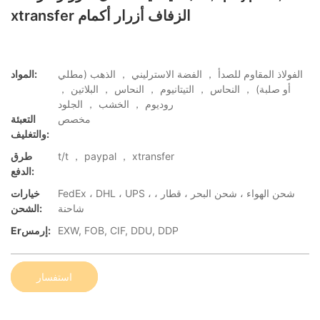
xtransfer الزفاف أزرار أكمام
الفولاذ المقاوم للصدأ ， الفضة الاسترليني ， الذهب (مطلي
المواد:
أو صلبة) ， النحاس ， التيتانيوم ， النحاس ， البلاتين ，
روديوم ， الخشب ， الجلود
مخصص
التعبئة
والتغليف:
t/t ， paypal ， xtransfer
طرق
الدفع:
FedEx ، DHL ، UPS ، شحن الهواء ، شحن البحر ، قطار ،
خيارات
شاحنة
الشحن:
EXW, FOB, CIF, DDU, DDP
Erإرمس:
استفسار