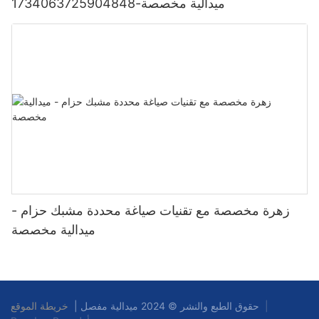
ميدالية مخصصة-1734063725904848
زهرة مخصصة مع تقنيات صياغة محددة مشبك حزام -
ميدالية مخصصة
|
خريطة الموقع
حقوق الطبع والنشر © 2024 ميدالية مفصل |