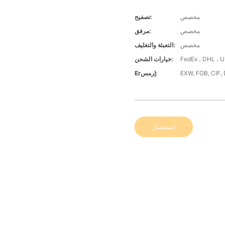
مخصص
تصفيح:
مخصص
مرفق:
مخصص
التعبئة والتغليف:
خيارات الشحن:
EXW, FOB, CIF,
Erإرمس:
استفسار