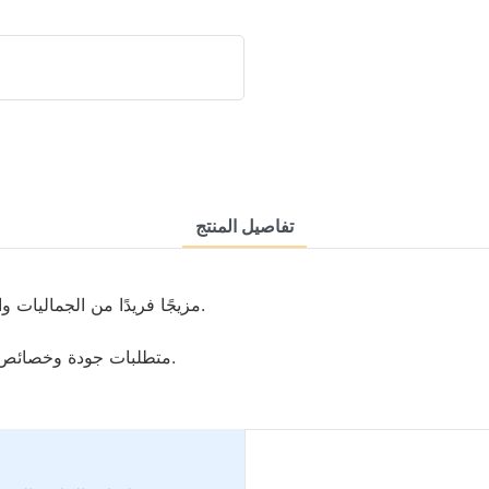
تفاصيل المنتج
· يوفر تصميم Medal Bespoke Dog Tag Wholesale مزيجًا فريدًا من الجماليات والوظائف.
· Medal Bespoke Co. ، Ltd 'متطلبات جودة وخصائص علامة الكلاب بالجملة عالية جدًا.