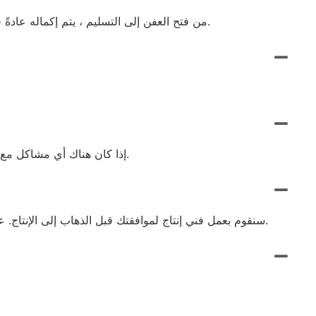
من فتح العفن إلى التسليم ، يتم إكماله عادةً في غضون 7 إلى 10 أيام ، اعتمادًا على التصميم والكمية. يتم قبول الطلبات العاجلة ، ولدينا خط إنتاج خاص لخدمة أوامر الاندفاع.
إذا كان هناك أي مشاكل مع المنتج ، فلا تتردد في الاتصال بنا للحصول على عودة أو تبادل مجاني. نحن نعتني بشكل كبير في خدمة كل عميل بشكل مسؤول.
أرسل لنا أعمالك الفنية Vetor ، مثل AI ، CDR. ، تنسيق PDF. سنقوم بعمل فني إنتاج لموافقتك قبل الذهاب إلى الإنتاج. عندما يكون ثلاثي الأبعاد ، لدينا أيضًا تفاصيل ثلاثية الأبعاد لموافقتك.