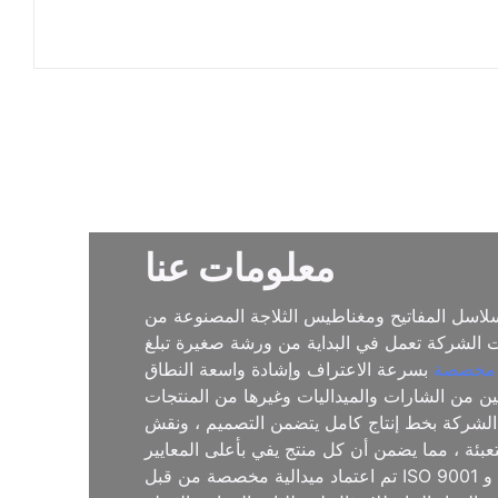
معلومات عنا
لاسل المفاتيح ومغناطيس الثلاجة المصنوعة من
قوانغدونغ ، وكانت الشركة تعمل في البداية من ورشة صغيرة تبلغ
 مخصصة
 الصين من الشارات والميداليات وغيرها من المنتجات
100 متر مربع وتوظيف أكثر من 200 موظف ذي خبرة. تفتخر الشركة بخط إنتاج كامل يتضمن التصميم ، ونقش
تم اعتماد ميدالية مخصصة من قبل ISO 9001 و GRS و FSC و Smeta و Sedex و SGS ، مما يضمن أن منتجاتها مستقرة وموثوقة وتلبية المعايير الدولية. تعكس هذه