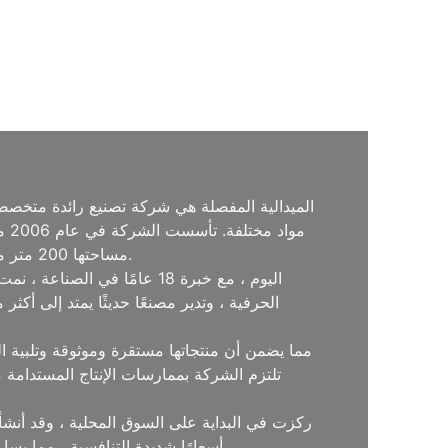
الميدالية المفصلة هي شركة تصنيع رائدة متخصص
مو
بسرعة الاعتراف وإشادة واسعة النطاق.
مساحتها 200 متر مربع. بفضل تفانيها في الحرفية والاهتمام بالتفاصيل ، اكتسبت
اليوم ، مع خبرة 18 عامًا 
ركزت في البداية على السوق المحلية ، وقد أنشأت
تقدم Medal Bespoke أسعارًا شديدة التنافسية ، مما يساعد العملاء على تقليل التكاليف عن طريق القضاء على الوسطاء مع تقديم أعلى جودة المنتجات.