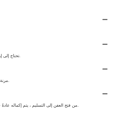
تحتاج إلى إرسال العمل الفني (الشعار) بمعلومات عن الحجم والسماك والمواد والمرفقات وأي متطلبات خاصة ، وبعد ذلك سنوفر لك سعرًا.
كمية الحد الأدنى للطلب (MOQ) مرنة. ليس لدينا الحد الأدنى من كمية الطلب ، ونحن نقبل أوامر من أي حجم وفقًا لاحتياجات العميل.
من فتح العفن إلى التسليم ، يتم إكماله عادةً في غضون 7 إلى 10 أيام ، اعتمادًا على التصميم والكمية. يتم قبول الطلبات العاجلة ، ولدينا خط إنتاج خاص لخدمة أوامر الاندفاع.