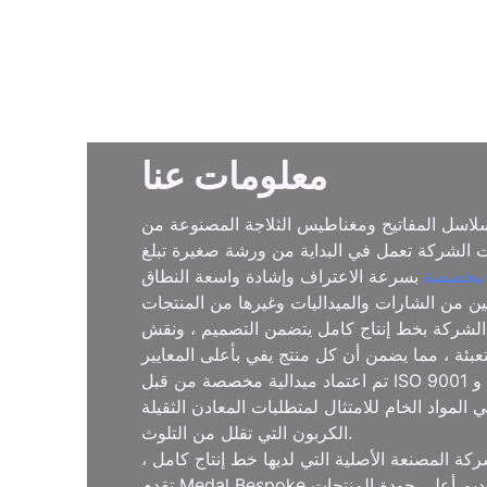
معلومات عنا
لاسل المفاتيح ومغناطيس الثلاجة المصنوعة من
قوانغدونغ ، وكانت الشركة تعمل في البداية من ورشة صغيرة تبلغ
 مخصصة
 الصين من الشارات والميداليات وغيرها من المنتجات
100 متر مربع وتوظيف أكثر من 200 موظف ذي خبرة. تفتخر الشركة بخط إنتاج كامل يتضمن التصميم ، ونقش
تم اعتماد ميدالية مخصصة من قبل ISO 9001 و GRS و FSC و Smeta و Sedex و SGS ، مما يضمن أن منتجاتها مستقرة وموثوقة وتلبية المعايير الدولية. تعكس هذه
ات المعادن الثقيلة EN71-3 و CPSIA. تلتزم الشركة بممارسات الإنتاج المستدامة منخفضة
الكربون التي تقلل من التلوث.
كة المصنعة الأصلية التي لديها خط إنتاج كامل ،