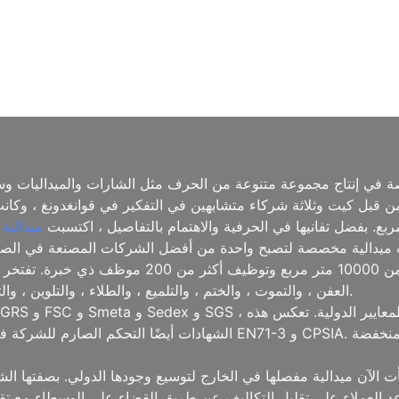
ة في إنتاج مجموعة متنوعة من الحرف مثل الشارات والميداليات وس
اد مختلفة. تأسست الشركة في عام 2006 من قبل كيت وثلاثة شركاء متشابهين في التفكير في 
ميدالية
في الصناعة ، نمت ميدالية مخصصة لتصبح واحدة من أفضل الشركات المصنعة في
الحرفية ، وتدير مصنعًا حديثًا يمتد إلى أكثر من 00
العفن ، والتموت ، والختم ، والتلميع ، والطلاء ، والتلوين ، والتعبئة ، مما يضمن أن كل منتج يفي بأعلى المعايير.
الشهادات أيضًا التحكم الصارم للشركة في المواد الخام للامتثال لمتطلب
 الآن ميدالية مفصلها في الخارج لتوسيع وجودها الدولي. بصفتها الشر