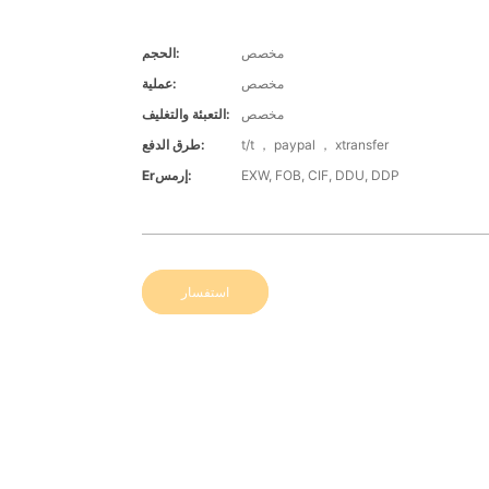
مخصص
الحجم:
مخصص
عملية:
مخصص
التعبئة والتغليف:
t/t ， paypal ， xtransfer
طرق الدفع:
EXW, FOB, CIF, DDU, DDP
Erإرمس:
استفسار