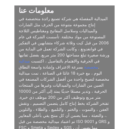
معلومات عنا
الميدالية المفصلة هي شركة تصنيع رائدة متخصصة في
إنتاج مجموعة متنوعة من الحرف مثل الشارات
والميداليات وسلاسل المفاتيح ومغناطيس الثلاجة
المصنوعة من مواد مختلفة. تأسست الشركة في عام
2006 من قبل كيت وثلاثة شركاء متشابهين في التفكير
في قوانغدونغ ، وكانت الشركة تعمل في البداية من
ورشة صغيرة تبلغ مساحتها 200 متر مربع. بفضل تفانيها
في الحرفية والاهتمام بالتفاصيل ، اكتسبت
ميدالية
بسرعة الاعتراف وإشادة واسعة النطاق.
مخصصة
اليوم ، مع خبرة 18 عامًا في الصناعة ، نمت ميدالية
مخصصة لتصبح واحدة من أفضل الشركات المصنعة في
الصين من الشارات والميداليات وغيرها من المنتجات
الحرفية ، وتدير مصنعًا حديثًا يمتد إلى أكثر من 10000
متر مربع وتوظيف أكثر من 200 موظف ذي خبرة.
تفتخر الشركة بخط إنتاج كامل يتضمن التصميم ، ونقش
العفن ، والتموت ، والختم ، والتلميع ، والطلاء ، والتلوين
، والتعبئة ، مما يضمن أن كل منتج يفي بأعلى المعايير.
تم اعتماد ميدالية مخصصة من قبل ISO 9001 و GRS و
FSC و Smeta و Sedex و SGS ، مما يضمن أن