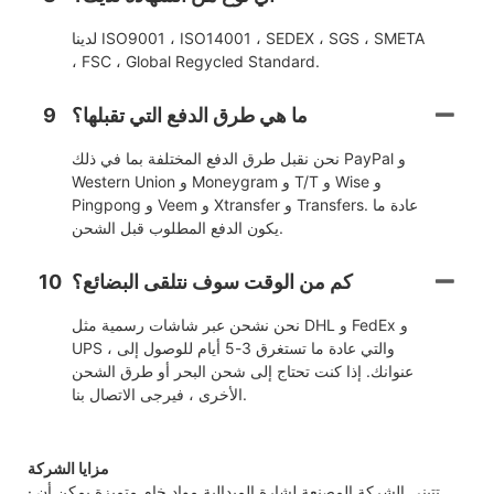
لدينا ISO9001 ، ISO14001 ، SEDEX ، SGS ، SMETA
، FSC ، Global Regycled Standard.
ما هي طرق الدفع التي تقبلها؟
9
نحن نقبل طرق الدفع المختلفة بما في ذلك PayPal و
Western Union و Moneygram و T/T و Wise و
Pingpong و Veem و Xtransfer و Transfers. عادة ما
يكون الدفع المطلوب قبل الشحن.
كم من الوقت سوف نتلقى البضائع؟
10
نحن نشحن عبر شاشات رسمية مثل DHL و FedEx و
UPS ، والتي عادة ما تستغرق 3-5 أيام للوصول إلى
عنوانك. إذا كنت تحتاج إلى شحن البحر أو طرق الشحن
الأخرى ، فيرجى الاتصال بنا.
مزايا الشركة
· تتبنى الشركة المصنعة لشارة الميدالية مواد خام متميزة يمكن أن