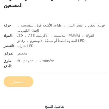
المصنعين
قولبة الحقن ， نقش الليزر ， طباعة الأشعة فوق البنفسجية ，
حرفة:
الطلاء الكهربائي
LED ， ABS البلاستيك ， الأكريليك (PMMA) ， الفولاذ
المواد:
المقاوم للصدأ أو سبيكة الألومنيوم ， رقائق LED
شارات LED
العنصر:
مخصص
مرفق:
t/t ، paypal ， xtransfer
طرق
الدفع:
استفسار
تفاصيل المنتج