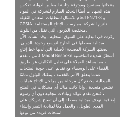
منتجاتها مستقرة وموثوقة وتلبية المعايير الدولية. تعكس
هذه الشهادات أيضًا التحكم الصارم للشركة في المواد
الخام للامتثال لمتطلبات المعادن الثقيلة EN71-3 و
CPSIA. تلتزم الشركة بممارسات الإنتاج المستدامة
منخفضة الكربون التي تقلل من التلوث.
ركزت في البداية على السوق المحلية ، وقد أنشأت الآن
ميدالية مفصلها في الخارج لتوسيع وجودها الدولي.
بصفتها الشركة المصنعة الأصلية التي لديها خط إنتاج
كامل ، تقدم Medal Bespoke أسعارًا شديدة التنافسية
، مما يساعد العملاء على تقليل التكاليف عن طريق
القضاء على الوسطاء مع تقديم أعلى جودة المنتجات.
عندما يتعلق الأمر بالخدمة ، يمكنك الوثوق تمامًا
بالميدالية. يخضع كل مرحلة من مراحل الإنتاج عمليات
تفتيش متعددة ، وإذا كانت هناك أي مشكلات في المنتج
، فنحن نقدم عوائد وتبادلات مجانية دون أي رسوم
إضافية. تهدف ميدالية مفصلة إلى أن تصبح شريكك على
المدى الطويل ، والعمل معًا لمتابعة التميز وإنشاء
منتجات فريدة من نوعها!