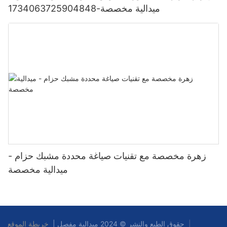
ميدالية مخصصة-1734063725904848
زهرة مخصصة مع تقنيات صياغة محددة مشبك حزام -
ميدالية مخصصة
|
خريطة الموقع
حقوق الطبع والنشر © 2024 ميدالية مفصل |