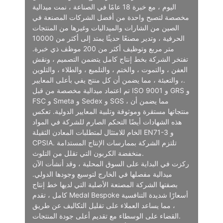
اليوم ، مع خبرة 18 عامًا في الصناعة ، نمت ميدالية
مخصصة لتصبح واحدة من أفضل الشركات المصنعة في
الصين من الشارات والميداليات وغيرها من المنتجات
الحرفية ، وتدير مصنعًا حديثًا يمتد إلى أكثر من 10000
متر مربع وتوظيف أكثر من 200 موظف ذي خبرة.
تفتخر الشركة بخط إنتاج كامل يتضمن التصميم ، ونقش
العفن ، والتموت ، والختم ، والتلميع ، والطلاء ، والتلوين
، والتعبئة ، مما يضمن أن كل منتج يفي بأعلى المعايير.
تم اعتماد ميدالية مخصصة من قبل ISO 9001 و GRS و
FSC و Smeta و Sedex و SGS ، مما يضمن أن
منتجاتها مستقرة وموثوقة وتلبية المعايير الدولية. تعكس
هذه الشهادات أيضًا التحكم الصارم للشركة في المواد
الخام للامتثال لمتطلبات المعادن الثقيلة EN71-3 و
CPSIA. تلتزم الشركة بممارسات الإنتاج المستدامة
منخفضة الكربون التي تقلل من التلوث.
ركزت في البداية على السوق المحلية ، وقد أنشأت الآن
ميدالية مفصلها في الخارج لتوسيع وجودها الدولي.
بصفتها الشركة المصنعة الأصلية التي لديها خط إنتاج
كامل ، تقدم Medal Bespoke أسعارًا شديدة التنافسية
، مما يساعد العملاء على تقليل التكاليف عن طريق
القضاء على الوسطاء مع تقديم أعلى جودة المنتجات.