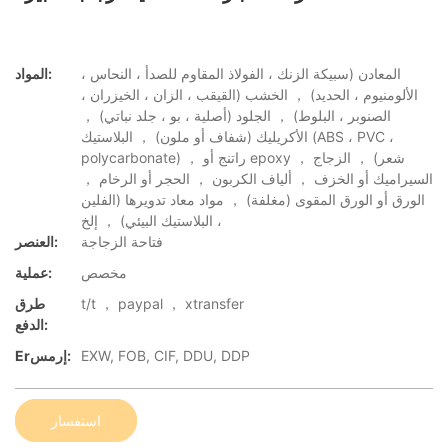
المعادن (سبيكة الزنك ، الفولاذ المقاوم للصدأ ، النحاس ،
المواد:
الألومنيوم ، الحديد) ， الخشب (القيقب ، الزان ، الخيزران ،
الصنوبر ، البلوط) ， الجلود (أصلية ، بو ، جلد نباتي) ，
الأكريليك (شفاف أو ملون) ， البلاستيك (ABS ، PVC ،
polycarbonate) ， راتنج أو epoxy شعر) ， الزجاج ，
السيراميك أو الخزف ， ألياف الكربون ， الحجر أو الرخام ，
الورق أو الورق المقوى (مغلفة) ， مواد معاد تدويرها (الفلين
، البلاستيك البيئي) ， إلخ
فتاحة الزجاجة
العنصر:
مخصص
عملية:
t/t ， paypal ， xtransfer
طرق
الدفع:
EXW, FOB, CIF, DDU, DDP
Erإرمس:
استفسار