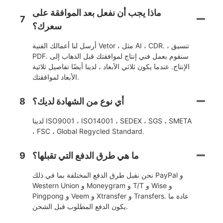
ماذا يجب أن نفعل بعد الموافقة على
7
سعرك؟
أرسل لنا أعمالك الفنية Vetor ، مثل AI ، CDR. ، تنسيق
PDF. سنقوم بعمل فني إنتاج لموافقتك قبل الذهاب إلى
الإنتاج. عندما يكون ثلاثي الأبعاد ، لدينا أيضًا تفاصيل ثلاثية
الأبعاد لموافقتك.
أي نوع من الشهادة لديك؟
8
لدينا ISO9001 ، ISO14001 ، SEDEX ، SGS ، SMETA
، FSC ، Global Regycled Standard.
ما هي طرق الدفع التي تقبلها؟
9
نحن نقبل طرق الدفع المختلفة بما في ذلك PayPal و
Western Union و Moneygram و T/T و Wise و
Pingpong و Veem و Xtransfer و Transfers. عادة ما
يكون الدفع المطلوب قبل الشحن.