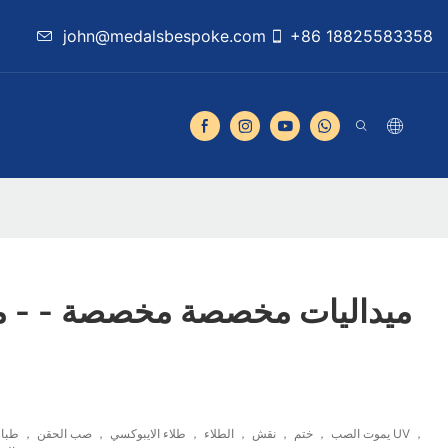
john@medalsbespoke.com
+86 18825583358
ميداليات مخصصة مخصصة - - مي
يموت الصب ， ختم ， نقش ， الطلاء ， طلاء الايبوكسي ， صب الحقن ， طباعة ال