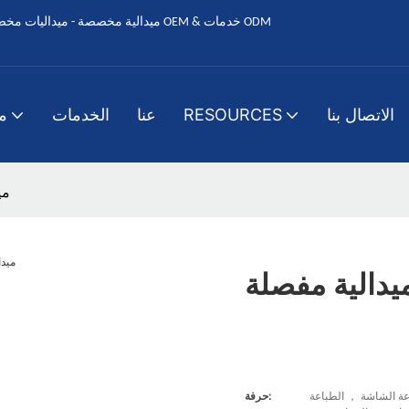
الاتصال بنا
RESOURCES
عنا
الخدمات
م
مي
دالية مفصلة
شاشة ， الطباعة UV ，
حرفة: