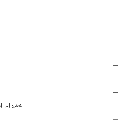
تحتاج إلى إرسال العمل الفني (الشعار) بمعلومات عن الحجم والسماك والمواد والمرفقات وأي متطلبات خاصة ، وبعد ذلك سنوفر لك سعرًا.