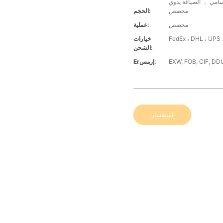
سامي ， الصياغة يدوي
مخصص
الحجم:
مخصص
عملية:
خيارات
الشحن:
EXW, FOB, CIF, DD
Erإرمس:
استفسار