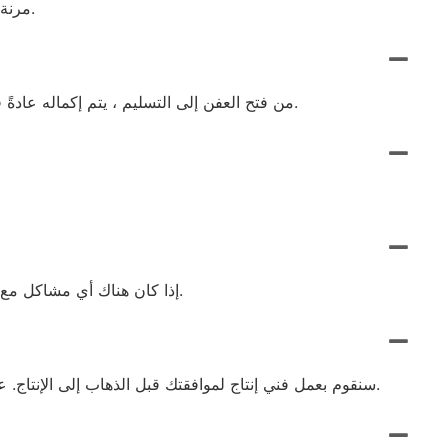
كمية الحد الأدنى للطلب (MOQ) مرنة. ليس لدينا الحد الأدنى من كمية الطلب ، ونحن نقبل أوامر من أي حجم وفقًا لاحتياجات العميل.
من فتح العفن إلى التسليم ، يتم إكماله عادةً في غضون 7 إلى 10 أيام ، اعتمادًا على التصميم والكمية. يتم قبول الطلبات العاجلة ، ولدينا خط إنتاج خاص لخدمة أوامر الاندفاع.
إذا كان هناك أي مشاكل مع المنتج ، فلا تتردد في الاتصال بنا للحصول على عودة أو تبادل مجاني. نحن نعتني بشكل كبير في خدمة كل عميل بشكل مسؤول.
أرسل لنا أعمالك الفنية Vetor ، مثل AI ، CDR. ، تنسيق PDF. سنقوم بعمل فني إنتاج لموافقتك قبل الذهاب إلى الإنتاج. عندما يكون ثلاثي الأبعاد ، لدينا أيضًا تفاصيل ثلاثية الأبعاد لموافقتك.