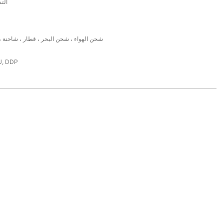
الت
FedEx ، DHL ، UPS ، شحن الهواء ، شحن البحر ، قطار ، شاحنة
U, DDP