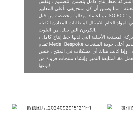
100 متر مربع وتوظيف أكثر من 200 موظف ذي خبرة. تفتخر الشركة بخط إنتاج كامل يتضمن التصميم ، ونقش
تم اعتماد ميدالية مخصصة من قبل ISO 9001 و GRS و FSC و Smeta و Sedex و SGS ، مما يضمن أن منتجاتها مستقرة وموثوقة وتلبية المعايير الدولية. تعكس هذه
ات المعادن الثقيلة EN71-3 و CPSIA. تلتزم الشركة بممارسات الإنتاج المستدامة منخفضة
الكربون التي تقلل من التلوث.
كة المصنعة الأصلية التي لديها خط إنتاج كامل ،
ة ، وإذا كانت هناك أي مشكلات في المنتج ، فنحن
ل معًا لمتابعة التميز وإنشاء منتجات فريدة من
نوعها!