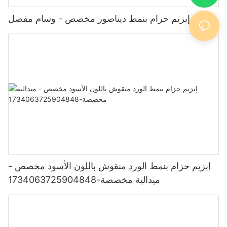
إبزيم حزام بنمط ديناصور مخصص - وسام مفصل
إبزيم حزام بنمط الورد منقوش باللون الأسود مخصص -
ميدالية مخصصة-1734063725904848