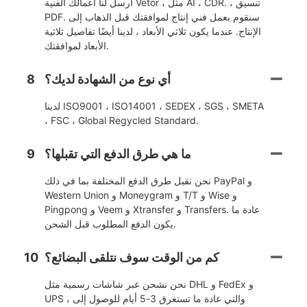
أرسل لنا أعمالك الفنية Vetor ، مثل AI ، CDR. ، تنسيق
PDF. سنقوم بعمل فني إنتاج لموافقتك قبل الذهاب إلى
الإنتاج. عندما يكون ثلاثي الأبعاد ، لدينا أيضًا تفاصيل ثلاثية
الأبعاد لموافقتك.
أي نوع من الشهادة لديك؟
8
لدينا ISO9001 ، ISO14001 ، SEDEX ، SGS ، SMETA
، FSC ، Global Regycled Standard.
ما هي طرق الدفع التي تقبلها؟
9
نحن نقبل طرق الدفع المختلفة بما في ذلك PayPal و
Western Union و Moneygram و T/T و Wise و
Pingpong و Veem و Xtransfer و Transfers. عادة ما
يكون الدفع المطلوب قبل الشحن.
كم من الوقت سوف نتلقى البضائع؟
10
نحن نشحن عبر شاشات رسمية مثل DHL و FedEx و
UPS ، والتي عادة ما تستغرق 3-5 أيام للوصول إلى