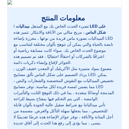
معلومات المنتج
تضيء الحدث الخاص بك مع المذهل
ميداليات LED على
I
شكل الماس
، مزيج مثالي من الأناقة والابتكار. تتميز هذه
الميداليات بصورة ماس فريدة من نوعها ، معززة بإضاءة LED
نابضة بالحياة والتي يمكن أن تتوهج بألوان مختلفة لتتناسب مع
موضوع الحدث الخاص بك. سواء كانت مسابقة رياضية أو
اعترافًا بالشركات أو احتفالًا احتفاليًا ، فقد تم تصميم هذه
الجوائز لإقناع وإنشاء ذكريات دائمة.
مصنوع بمواد متميزة مثل الأكريليك أو المعدن خفيف الوزن ،
يزداد التصميم على شكل الماس تألق مصابيح LED. يمكن
تخصيص الميداليات مع النقوش المخصصة والشعارات والنص ،
مما يضمن لمسة فريدة لكل مناسبة. توفر مصابيح LED
المدمجة أوضاعًا متعددة ، بما في ذلك التوهج الثابت والتأثيرات
الوامضة ، التي يتم التحكم فيها بمفتاح بسيط للراحة.
تأتي ميدالياتنا مع شرائط صقيل عالية الجودة بألوان قابلة
للتخصيص ، مما يجعلها سهلة التآكل والعرض. مصممة من
أجل المتانة والأناقة ، توفر جوائز الإضاءة هذه عرضًا تقديميًا لا
ينسى ، مما يؤدي إلى رفع هذا الحدث إلى آفاق جديدة.