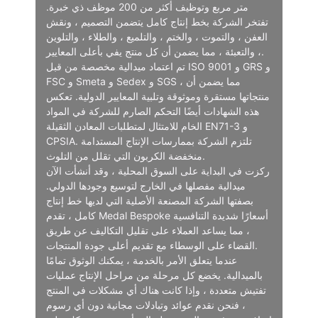
متر مربع وتوظيف أكثر من 200 موظف ذي خبرة.
تفتخر الشركة بخط إنتاج كامل يتضمن التصميم ، ونقش
العفن ، والتموت ، والختم ، والتلميع ، والطلاء ، والتلوين
، والتعبئة ، مما يضمن أن كل منتج يفي بأعلى المعايير.
تم اعتماد ميدالية مخصصة من قبل ISO 9001 و GRS و
FSC و Smeta و Sedex و SGS ، مما يضمن أن
منتجاتها مستقرة وموثوقة وتلبية المعايير الدولية. تعكس
هذه الشهادات أيضًا التحكم الصارم للشركة في المواد
الخام للامتثال لمتطلبات المعادن الثقيلة EN71-3 و
CPSIA. تلتزم الشركة بممارسات الإنتاج المستدامة
منخفضة الكربون التي تقلل من التلوث.
ركزت في البداية على السوق المحلية ، وقد أنشأت الآن
ميدالية مفصلها في الخارج لتوسيع وجودها الدولي.
بصفتها الشركة المصنعة الأصلية التي لديها خط إنتاج
كامل ، تقدم Medal Bespoke أسعارًا شديدة التنافسية
، مما يساعد العملاء على تقليل التكاليف عن طريق
القضاء على الوسطاء مع تقديم أعلى جودة المنتجات.
عندما يتعلق الأمر بالخدمة ، يمكنك الوثوق تمامًا
بالميدالية. يخضع كل مرحلة من مراحل الإنتاج عمليات
تفتيش متعددة ، وإذا كانت هناك أي مشكلات في المنتج
، فنحن نقدم عوائد وتبادلات مجانية دون أي رسوم