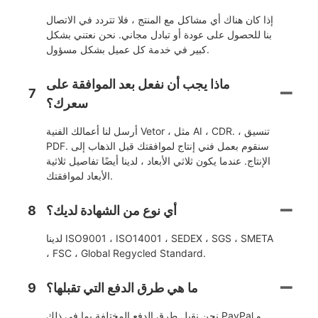
إذا كان هناك أي مشاكل مع المنتج ، فلا تتردد في الاتصال
بنا للحصول على عودة أو تبادل مجاني. نحن نعتني بشكل
كبير في خدمة كل عميل بشكل مسؤول.
ماذا يجب أن نفعل بعد الموافقة على
7
سعرك؟
أرسل لنا أعمالك الفنية Vetor ، مثل AI ، CDR. ، تنسيق
PDF. سنقوم بعمل فني إنتاج لموافقتك قبل الذهاب إلى
الإنتاج. عندما يكون ثلاثي الأبعاد ، لدينا أيضًا تفاصيل ثلاثية
الأبعاد لموافقتك.
أي نوع من الشهادة لديك؟
8
لدينا ISO9001 ، ISO14001 ، SEDEX ، SGS ، SMETA
، FSC ، Global Regycled Standard.
ما هي طرق الدفع التي تقبلها؟
9
نحن نقبل طرق الدفع المختلفة بما في ذلك PayPal و