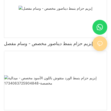
إبزيم حزام بنمط ديناصور مخصص - وسام مفصل