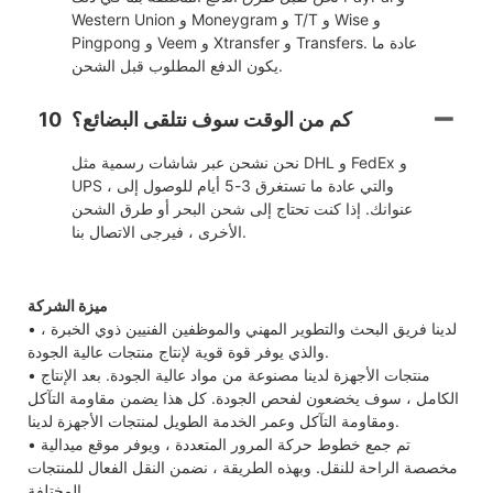
Western Union و Moneygram و T/T و Wise و
Pingpong و Veem و Xtransfer و Transfers. عادة ما
يكون الدفع المطلوب قبل الشحن.
كم من الوقت سوف نتلقى البضائع؟
10
نحن نشحن عبر شاشات رسمية مثل DHL و FedEx و
UPS ، والتي عادة ما تستغرق 3-5 أيام للوصول إلى
عنوانك. إذا كنت تحتاج إلى شحن البحر أو طرق الشحن
الأخرى ، فيرجى الاتصال بنا.
ميزة الشركة
• لدينا فريق البحث والتطوير المهني والموظفين الفنيين ذوي الخبرة ،
والذي يوفر قوة قوية لإنتاج منتجات عالية الجودة.
• منتجات الأجهزة لدينا مصنوعة من مواد عالية الجودة. بعد الإنتاج
الكامل ، سوف يخضعون لفحص الجودة. كل هذا يضمن مقاومة التآكل
ومقاومة التآكل وعمر الخدمة الطويل لمنتجات الأجهزة لدينا.
• تم جمع خطوط حركة المرور المتعددة ، ويوفر موقع ميدالية
مخصصة الراحة للنقل. وبهذه الطريقة ، نضمن النقل الفعال للمنتجات
المختلفة.