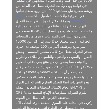
2006 من قبل كيت وثلاثة شركاء متشابهين في التفكير
في قوانغدونغ ، وكانت الشركة تعمل في البداية من
ورشة صغيرة تبلغ مساحتها 200 متر مربع. بفضل تفانيها
في الحرفية والاهتمام بالتفاصيل ، اكتسبت
ميدالية
بسرعة الاعتراف وإشادة واسعة النطاق.
مخصصة
اليوم ، مع خبرة 18 عامًا في الصناعة ، نمت ميدالية
مخصصة لتصبح واحدة من أفضل الشركات المصنعة في
الصين من الشارات والميداليات وغيرها من المنتجات
الحرفية ، وتدير مصنعًا حديثًا يمتد إلى أكثر من 10000
متر مربع وتوظيف أكثر من 200 موظف ذي خبرة.
تفتخر الشركة بخط إنتاج كامل يتضمن التصميم ، ونقش
العفن ، والتموت ، والختم ، والتلميع ، والطلاء ، والتلوين
، والتعبئة ، مما يضمن أن كل منتج يفي بأعلى المعايير.
تم اعتماد ميدالية مخصصة من قبل ISO 9001 و GRS و
FSC و Smeta و Sedex و SGS ، مما يضمن أن
منتجاتها مستقرة وموثوقة وتلبية المعايير الدولية. تعكس
هذه الشهادات أيضًا التحكم الصارم للشركة في المواد
الخام للامتثال لمتطلبات المعادن الثقيلة EN71-3 و
CPSIA. تلتزم الشركة بممارسات الإنتاج المستدامة
منخفضة الكربون التي تقلل من التلوث.
ركزت في البداية على السوق المحلية ، وقد أنشأت الآن
ميدالية مفصلها في الخارج لتوسيع وجودها الدولي.