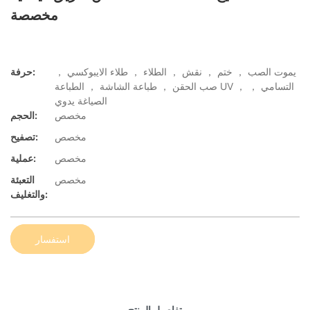
مخصصة
يموت الصب ， ختم ， نقش ， الطلاء ， طلاء الايبوكسي ，
حرفة:
صب الحقن ， طباعة الشاشة ， الطباعة UV ， التسامي ，
الصياغة يدوي
مخصص
الحجم:
مخصص
تصفيح:
مخصص
عملية:
مخصص
التعبئة
والتغليف:
استفسار
تفاصيل المنتج