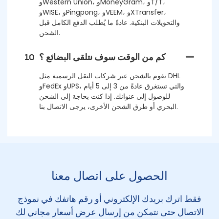
وWestern Union، وMoneyGram، وT/T،
وWISE، وPingpong، وVEEM، وXTransfer،
والتحويلات البنكية. عادةً ما يُطلب الدفع الكامل قبل
الشحن.
كم من الوقت سوف نتلقى البضائع ؟
10
نقوم بالشحن عبر شركات النقل الرسمية مثل DHL
وFedEx وUPS، والتي تستغرق عادةً من 3 إلى 5 أيام
للوصول إلى عنوانك. إذا كنت بحاجة إلى الشحن
البحري أو طرق الشحن الأخرى، يرجى الاتصال بنا.
الحصول على اتصال معنا
فقط اترك بريدك الإلكتروني أو رقم هاتفك في نموذج
الاتصال حتى نتمكن من إرسال عرض أسعار مجاني لك