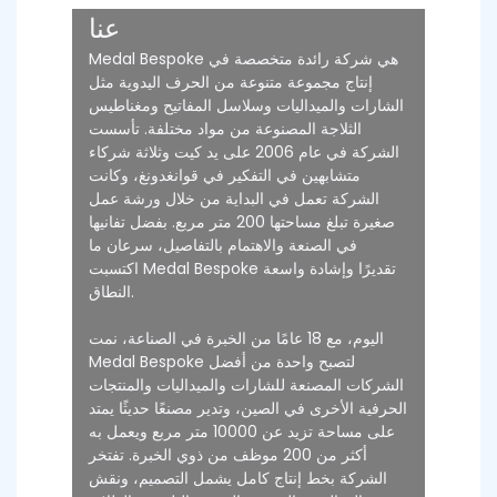
عنا
Medal Bespoke هي شركة رائدة متخصصة في
إنتاج مجموعة متنوعة من الحرف اليدوية مثل
الشارات والميداليات وسلاسل المفاتيح ومغناطيس
الثلاجة المصنوعة من مواد مختلفة. تأسست
الشركة في عام 2006 على يد كيت وثلاثة شركاء
متشابهين في التفكير في قوانغدونغ، وكانت
الشركة تعمل في البداية من خلال ورشة عمل
صغيرة تبلغ مساحتها 200 متر مربع. بفضل تفانيها
في الصنعة والاهتمام بالتفاصيل، سرعان ما
اكتسبت Medal Bespoke تقديرًا وإشادة واسعة
النطاق.
اليوم، مع 18 عامًا من الخبرة في الصناعة، نمت
Medal Bespoke لتصبح واحدة من أفضل
الشركات المصنعة للشارات والميداليات والمنتجات
الحرفية الأخرى في الصين، وتدير مصنعًا حديثًا يمتد
على مساحة تزيد عن 10000 متر مربع ويعمل به
أكثر من 200 موظف من ذوي الخبرة. تفتخر
الشركة بخط إنتاج كامل يشمل التصميم، ونقش