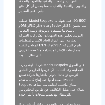
القوالب، والصب، والختم، والتلميع، والطلاء،
والتلوين، والتعبئة والتغليف، مما يضمن أن كل منتج
يلبي أعلى المعايير.
حصلت Medal Bespoke على شهادات ISO 9001
وGRS وFSC وSmeta وSedex وSGS، مما يضمن
أن منتجاتها مستقرة وموثوقة وتلبية المعايير
الدولية. تعكس هذه الشهادات أيضًا رقابة الشركة
الصارمة على المواد الخام للامتثال لمتطلبات
المعادن الثقيلة EN71-3 وCPSIA. تلتزم الشركة
بممارسات الإنتاج المستدامة منخفضة الكربون
التي تقلل التلوث.
في البداية، ركزت Medal Bespoke على السوق
المحلية، وقد أنشأت الآن فريقها الخارجي الخاص
لتوسيع تواجدها الدولي. باعتبارها شركة تصنيع
أصلية لديها خط إنتاج كامل، تقدم Medal
Bespoke أسعارًا تنافسية للغاية، مما يساعد
العملاء على تقليل التكاليف عن طريق التخلص من
الوسطاء مع تقديم منتجات بأعلى جودة.
عندما يتعلق الأمر بالخدمة، يمكنك أن تثق تمامًا