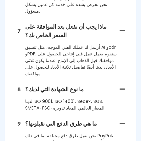
نحن نحرص بشدة على خدمة كل عميل بشكل
مسؤول.
ماذا يجب أن نفعل بعد الموافقة على
7
السعر الخاص بك؟
أرسل لنا عملك الفني الموجه، مثل تنسيق AI وcdr
وPDF. سنقوم بعمل عمل فني إنتاجي للحصول على
موافقتك قبل الذهاب إلى الإنتاج. عندما يكون ثلاثي
الأبعاد، لدينا أيضًا تفاصيل ثلاثية الأبعاد للحصول على
موافقتك.
ما نوع الشهادة التي لديك؟
8
لدينا ISO 9001، ISO 14001، Sedex، SGS،
SMETA، FSC، المعيار العالمي المعاد تدويره.
ما هي طرق الدفع التي تقبلونها؟
9
نحن نقبل طرق دفع مختلفة بما في ذلك PayPal،