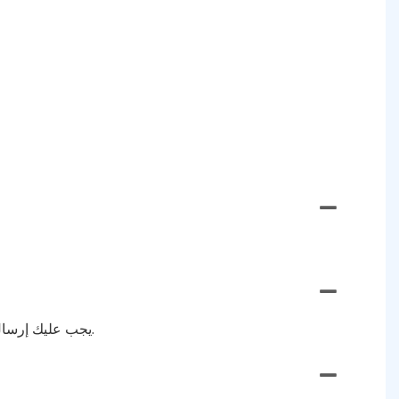
يجب عليك إرسال العمل الفني (الشعار) مع معلومات عن الحجم والسمك والمواد والمرفقات وأي متطلبات خاصة، وبعد ذلك سنزودك بالسعر.