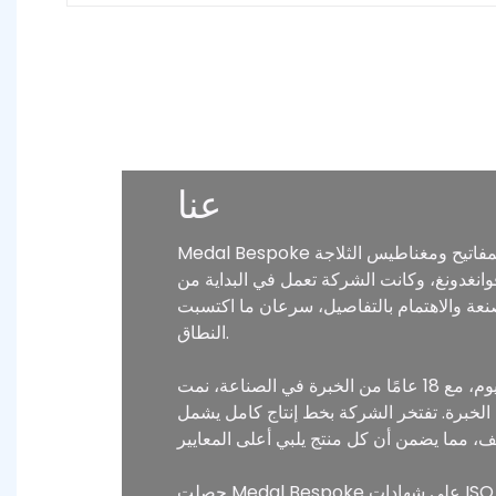
عنا
Medal Bespoke هي شركة رائدة متخصصة في إنتاج مجموعة متنوعة من الحرف اليدوية مثل الشارات والميداليات وسلاسل المفاتيح ومغناطيس الثلاجة
شابهين في التفكير في قوانغدونغ، وكانت الشركة تعمل في البداية من
ا في الصنعة والاهتمام بالتفاصيل، سرعان ما اكتسبت Medal Bespoke تقديرًا وإشادة واسعة
النطاق.
اليوم، مع 18 عامًا من الخبرة في الصناعة، نمت Medal Bespoke لتصبح واحدة من أفضل الشركات المصنعة للشارات والميداليات والمنتجات الحرفية الأخرى
مساحة تزيد عن 10000 متر مربع ويعمل به أكثر من 200 موظف من ذوي الخبرة. تفتخر الشركة بخط إنتاج كامل يشمل
حصلت Medal Bespoke على شهادات ISO 9001 وGRS وFSC وSmeta وSedex وSGS، مما يضمن أن منتجاتها مستقرة وموثوقة وتلبية المعايير الدولية.