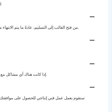
الحد الأدنى لكمية الطلب (MOQ) لدينا مرن. ليس لدينا حد أدنى لكمية الطلب، ونقبل الطلبات بأي حجم وفقًا لاحتياجات العميل.
من فتح القالب إلى التسليم، عادةً ما يتم الانتهاء منه خلال 7 إلى 10 أيام، اعتمادًا على التصميم والكمية. يتم قبول الطلبات العاجلة، لدينا خط إنتاج خاص لخدمة الطلبات السريعة.
إذا كانت هناك أي مشاكل مع المنتج، فلا تتردد في الاتصال بنا للحصول على إرجاع أو استبدال مجاني. نحن نحرص بشدة على خدمة كل عميل بشكل مسؤول.