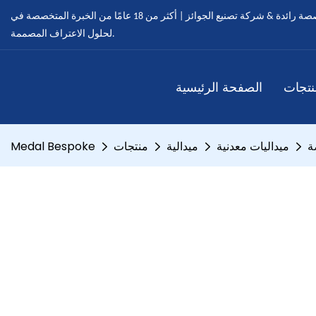
ميدالية مخصصة - ميداليات مخصصة رائدة & شركة تصنيع الجوائز | أكثر من 18 عامًا من الخبرة المتخصصة في OEM & خدمات ODM
لحلول الاعتراف المصممة.
نتجات
الصفحة الرئيسية
ة
ميداليات معدنية
ميدالية
منتجات
Medal Bespoke