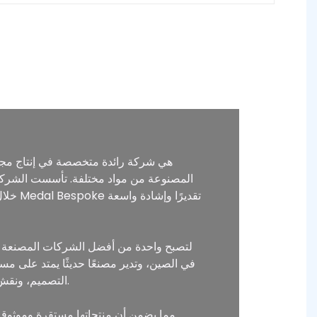
التصميم، ونقش القوالب، والصب، والختم، والتلميع، والطلاء، والتلوين، والتعبئة والتغليف، مما يضمن أن كل منتج يلبي أعلى المعايير.