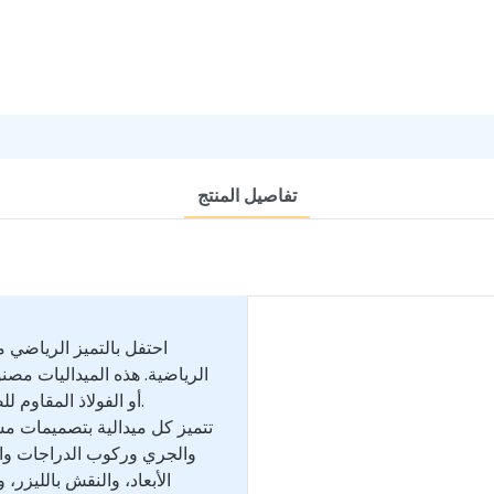
تفاصيل المنتج
احتفل بالتميز الرياضي 
الرياضية. هذه الميداليات مصن
أو الفولاذ المقاوم للصدأ، وقد صُممت لتدوم مع توفير مظهر وملمس متميزين.
تتميز كل ميدالية بتصميمات م
والجري وركوب الدراجات والمز
الأبعاد، والنقش بالليزر، 