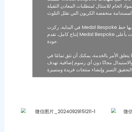
ت المعادن الثقيلة EN71-3 وCPSIA. تلتزم الشركة بممارسات الإنتاج
في البداية، ركزت Medal Bespoke على السوق المحلية، وقد أنشأت الآن فريقها الخارجي الخاص لتوسيع تواجدها الدولي. باعتبارها شركة تصنيع أصلية لديها خط
إنتاج كامل، تقدم Medal Bespoke أسعارًا تنافسية للغاية، مما يساعد العملاء على تقليل التكاليف عن طريق التخلص من الوسطاء مع تقديم منتجات بأعلى
جودة.
مر بالخدمة، يمكنك أن تثق تمامًا في Medal Bespoke. تخضع كل مرحلة من مراحل الإنتاج لعمليات فحص متعددة، وإذا كانت هناك أي مشكلات
م إضافية. تهدف Medal Bespoke إلى أن تصبح شريكك على المدى الطويل، حيث تعمل معًا
شاء منتجات فريدة ومتميزة!