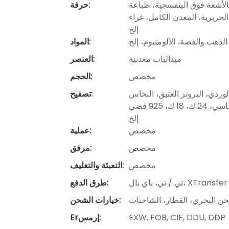
 بالأشعة فوق البنفسجية، طباعة
حرفة:
معدن الكامل، غراء AP، ترصيع حجر الراين، النقش بالليزر، الحافة المنحوتة
إلخ
الذهب والفضة، الألومنيوم، إلخ
المواد:
ميداليات معدنية
العنصر:
مخصص
الحجم:
لوردي، البرونز العتيق، النحاس
تصفيح:
العتيق، القصدير العتيق، النيكل العتيق، النيكل الأسود، البرونز النحاسي، 24 ك، 18 ك، 925 فضي
إلخ
مخصص
عملية:
مخصص
مرفق:
مخصص
التعبئة والتغليف:
تي / تي، باي بال، XTransfer
طرق الدفع:
ن البحري، القطار، الشاحنات
خيارات الشحن:
EXW, FOB, CIF, DDU, DDP
Erإرمس: