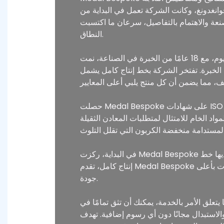
شابهين في التفكير في قوانغدونغ، وكانت الشركة تعمل في البداية من
ا في الصنعة والاهتمام بالتفاصيل، سرعان ما اكتسبت Medal Bespoke تقديرًا وإشادة واسعة
النطاق.
اليوم، مع 18 عامًا من الخبرة في الصناعة، نمت Medal Bespoke لتصبح واحدة من أفضل الشركات المصنعة للشارات والميداليات والمنتجات الحرفية الأخرى
مساحة تزيد عن 10000 متر مربع ويعمل به أكثر من 200 موظف من ذوي الخبرة. تفتخر الشركة بخط إنتاج كامل يشمل
حصلت Medal Bespoke على شهادات ISO 9001 وGRS وFSC وSmeta وSedex وSGS، مما يضمن أن منتجاتها مستقرة وموثوقة وتلبية المعايير الدولية.
ت المعادن الثقيلة EN71-3 وCPSIA. تلتزم الشركة بممارسات الإنتاج
في البداية، ركزت Medal Bespoke على السوق المحلية، وقد أنشأت الآن فريقها الخارجي الخاص لتوسيع تواجدها الدولي. باعتبارها شركة تصنيع أصلية لديها خط
إنتاج كامل، تقدم Medal Bespoke أسعارًا تنافسية للغاية، مما يساعد العملاء على تقليل التكاليف عن طريق التخلص من الوسطاء مع تقديم منتجات بأعلى
جودة.
مر بالخدمة، يمكنك أن تثق تمامًا في Medal Bespoke. تخضع كل مرحلة من مراحل الإنتاج لعمليات فحص متعددة، وإذا كانت هناك أي مشكلات
م إضافية. تهدف Medal Bespoke إلى أن تصبح شريكك على المدى الطويل، حيث تعمل معًا