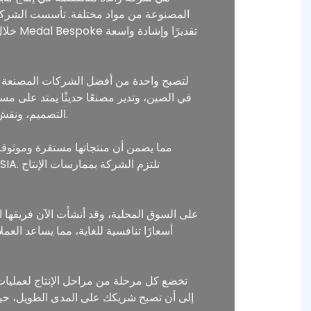
التصميم، ونقش القوالب، والصب، والختم، والتلميع، والطلاء، والتلوين، والتعبئة والتغليف، مما يضمن أن كل منتج يلبي أعلى المعايير.