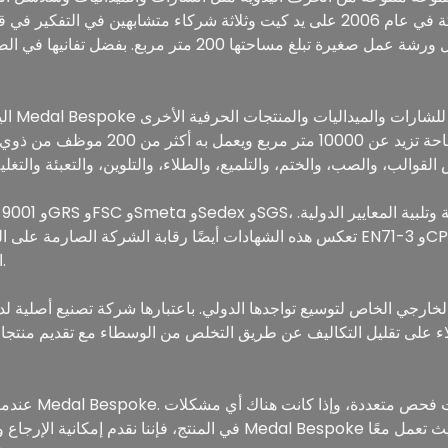
المصنوعة من مواد مختلفة. تأسست الشركة في عام 2006 على يد كيت وثلاثة شركاء مت
خلال ورشة عمل صغيرة تبلغ مساحتها 200 متر مربع. بفضل تفانيه
في الصين، وتدير مصنعًا حديثًا يمتد على 
تعكس هذه الشهادات أيضًا رقابة الشركة الصارمة على المواد الخام للامتثال لمتطلبا
المستدامة منخفضة الكربون التي تقلل التلوث.
عندما يتعلق الأ
في المنتج، فإننا نقدم إمكانية الإرجاع والاستبدال مجانًا دون أي رسو