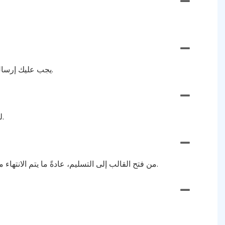
يجب عليك إرسال العمل الفني (الشعار) مع معلومات عن الحجم والسمك والمواد والمرفقات وأي متطلبات خاصة، وبعد ذلك سنزودك بالسعر.
الحد الأدنى لكمية الطلب (MOQ) لدينا مرن. ليس لدينا حد أدنى لكمية الطلب، ونقبل الطلبات بأي حجم وفقًا لاحتياجات العميل.
من فتح القالب إلى التسليم، عادةً ما يتم الانتهاء منه خلال 7 إلى 10 أيام، اعتمادًا على التصميم والكمية. يتم قبول الطلبات العاجلة، لدينا خط إنتاج خاص لخدمة الطلبات السريعة.