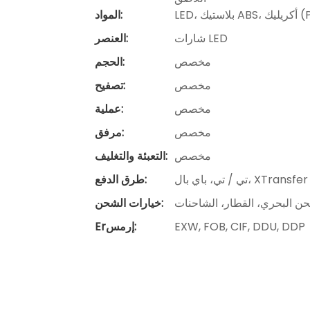
المواد:
شارات LED
العنصر:
مخصص
الحجم:
مخصص
تصفيح:
مخصص
عملية:
مخصص
مرفق:
مخصص
التعبئة والتغليف:
تي / تي، باي بال، XTransfer
طرق الدفع:
ن البحري، القطار، الشاحنات
خيارات الشحن:
EXW, FOB, CIF, DDU, DDP
Erإرمس: