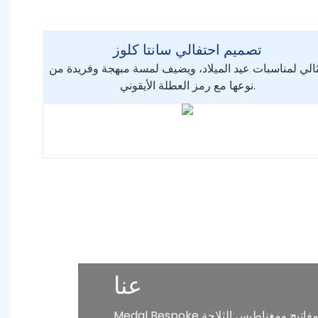
تصميم احتفالي سانتا كلوز
الي لمناسبات عيد الميلاد، ويضيف لمسة مبهجة وفريدة من
نوعها مع رمز العطلة الأيقوني.
عنا
Medal Bespoke هي شركة رائدة متخصصة في إنتاج مجموعة متنوعة من الحرف اليدوية مثل الشارات والميداليات وسلاسل المفاتيح ومغناطيس الثلاجة