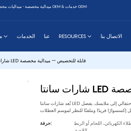
الاتصال بنا
RESOURCES
عنا
الخدمات
م
شارات سانتا LED قابلة للتخصيص — ميدالية مخصصة
 مخصصة
تُعد شارات سانتا LED القابلة للتخصيص هذه الطريقة المثالية لإضافة بعض الذوق الاحتفالي إلى ملابسك. بفضل
إكسسوارًا فريدًا وملفتًا للنظر لموسم العطلات
اء الكهربائي، اللحام أو الربط
حرفة:
اللاصق