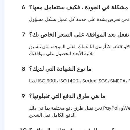
ا مشكلة في الجودة ، فكيف ستتعامل معها؟
6
نفعل بعد الموافقة على السعر الخاص بك؟
7
أرسل لنا عملك الفني الموجه، مثل تنسيق AI وcdr وPDF. سنقوم بعمل عمل فني إنتاجي للحصول على موافقتك قبل الذهاب إلى الإنتاج. عندما يكون ثلاثي الأبعاد، لدينا أيضًا تفاصيل
ثلاثية الأبعاد للحصول على موافقتك.
ما نوع الشهادة التي لديك؟
8
ما هي طرق الدفع التي تقبلونها؟
9
نحن نقبل طرق دفع مختلفة بما في ذلك PayPal، وWestern Union، وMoneyGram، وT/T، وWISE، وPingpong، وVEEM، وXTransfer، والتحويلات البنكية. عادةً ما يُطلب
الدفع الكامل قبل الشحن.