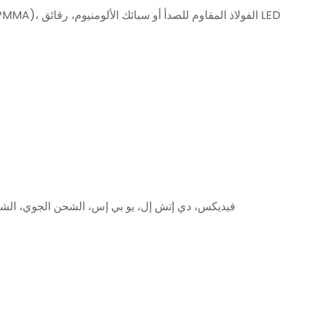
LED، بلاستيك ABS، أكريليك (PMMA)، الفولاذ المقاوم للصدأ أو سبائك الألومنيوم، رقائق LED
فيديكس، دي إتش إل، يو بي إس، الشحن الجوي، الشح