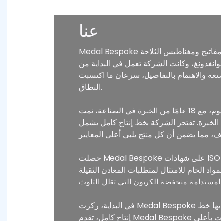
عنا
Medal Bespoke هي شركة رائدة متخصصة في إنتاج مجموعة متنوعة من الحرف اليدوية مثل الشارات والميداليات وسلاسل المفاتيح ومغناطيس الثلاجة
شابهين في التفكير في قوانغدونغ، وكانت الشركة تعمل في البداية من
ا في الصنعة والاهتمام بالتفاصيل، سرعان ما اكتسبت Medal Bespoke تقديرًا وإشادة واسعة
النطاق.
اليوم، مع 18 عامًا من الخبرة في الصناعة، نمت Medal Bespoke لتصبح واحدة من أفضل الشركات المصنعة للشارات والميداليات والمنتجات الحرفية الأخرى
مساحة تزيد عن 10000 متر مربع ويعمل به أكثر من 200 موظف من ذوي الخبرة. تفتخر الشركة بخط إنتاج كامل يشمل
حصلت Medal Bespoke على شهادات ISO 9001 وGRS وFSC وSmeta وSedex وSGS، مما يضمن أن منتجاتها مستقرة وموثوقة وتلبية المعايير الدولية.
ت المعادن الثقيلة EN71-3 وCPSIA. تلتزم الشركة بممارسات الإنتاج
في البداية، ركزت Medal Bespoke على السوق المحلية، وقد أنشأت الآن فريقها الخارجي الخاص لتوسيع تواجدها الدولي. باعتبارها شركة تصنيع أصلية لديها خط
إنتاج كامل، تقدم Medal Bespoke أسعارًا تنافسية للغاية، مما يساعد العملاء على تقليل التكاليف عن طريق التخلص من الوسطاء مع تقديم منتجات بأعلى