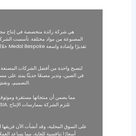
التصميم، ونقش القوالب، والصب، والختم، والتلميع، والطلاء، والتلوين، والتعبئة والتغليف، مما يضمن أن كل منتج يلبي أعلى المعايير.