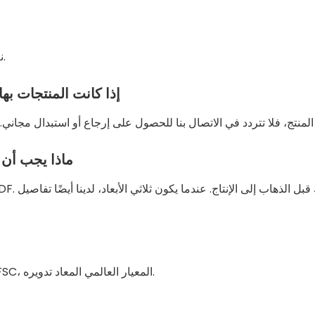
نعم، نحن نقدم خدمات التصميم المجانية وعينات مجانية.
إذا كانت المنتجات به
ماذا يجب أن 
لدينا ISO 9001، ISO 14001، Sedex، SGS، SMETA، FSC، المعيار العالمي المعاد تدويره.