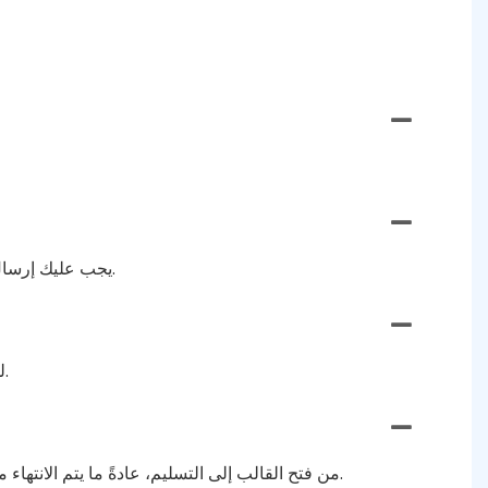
يجب عليك إرسال العمل الفني (الشعار) مع معلومات عن الحجم والسمك والمواد والمرفقات وأي متطلبات خاصة، وبعد ذلك سنزودك بالسعر.
الحد الأدنى لكمية الطلب (MOQ) لدينا مرن. ليس لدينا حد أدنى لكمية الطلب، ونقبل الطلبات بأي حجم وفقًا لاحتياجات العميل.
من فتح القالب إلى التسليم، عادةً ما يتم الانتهاء منه خلال 7 إلى 10 أيام، اعتمادًا على التصميم والكمية. يتم قبول الطلبات العاجلة، لدينا خط إنتاج خاص لخدمة الطلبات السريعة.