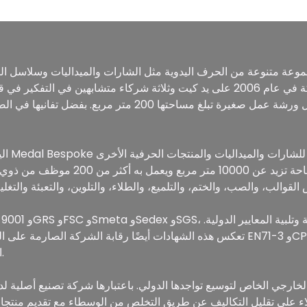
المصنوعة من مواد مختلفة. تأسست الشركة في عام 2006 على يد كيت وثلاثة شركاء مت
خلال ورشة عمل صغيرة تبلغ مساحتها 200 متر مربع. بفضل تفانيه
في الصين، وتدير مصنعًا حديثًا يمتد على 
تعكس هذه الشهادات أيضًا رقابة الشركة الصارمة على المواد الخام للامتثال لمتطلبا
المستدامة منخفضة الكربون التي تقلل التلوث.