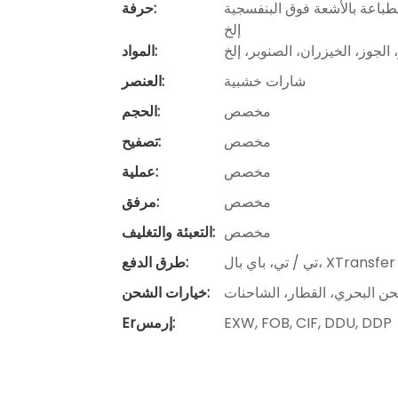
 فوق البنفسجية LED، النقش، طباعة الشاشة، الصناعة اليدوية،
حرفة:
إلخ
 الجوز، الخيزران، الصنوبر، إلخ
المواد:
شارات خشبية
العنصر:
مخصص
الحجم:
مخصص
تصفيح:
مخصص
عملية:
مخصص
مرفق:
مخصص
التعبئة والتغليف:
تي / تي، باي بال، XTransfer
طرق الدفع:
ن البحري، القطار، الشاحنات
خيارات الشحن:
EXW, FOB, CIF, DDU, DDP
Erإرمس: