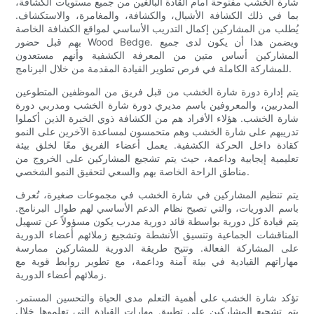
شارة الخشب مفتوحة أمام القادة البالغين من جميع مستويات الكشافة،
بما في ذلك الكشافة الأشبال، والكشافة، والمغامرة، والاستكشاف.
يُطلب من المشاركين إكمال التدريب الأساسي لمواقع الكشافة الخاصة
بهم قبل حضور Wood Bedge. ويضمن هذا أن يكون لدى جميع
المشاركين أساس متين من المعرفة الكشفية وأنهم مستعدون
للمشاركة الكاملة في فرص تطوير القيادة المقدمة من خلال البرنامج.
يتم إدارة دورة شارة الخشب من قبل فريق من الموظفين المتطوعين
المدربين، والمعروفين باسم مديري دورة شارة الخشب ومدربي دورة
شارة الخشب. هؤلاء الأفراد هم من الكشافة ذوي الخبرة الذين أكملوا
تدريبهم على شارة الخشب وهم متحمسون لمساعدة الآخرين على النمو
كقادة داخل الحركة الكشفية. يعمل أعضاء الفريق معًا لخلق بيئة
تعليمية إيجابية وداعمة، حيث يتم تشجيع المشاركين على الخروج من
مناطق الراحة الخاصة بهم والسعي لتحقيق النمو الشخصي.
يتم تنظيم المشاركين في شارة الخشب في مجموعات صغيرة، تُعرف
باسم الدوريات، والتي تصبح نظام الدعم الأساسي لهم طوال البرنامج.
يتم قيادة كل دورية بواسطة قائد دورية مدرب يكون مسؤولاً عن تسهيل
المناقشات الجماعية وتنسيق الأنشطة وتشجيع زملائهم أعضاء الدورية
على المشاركة الفعالة. وتتيح طريقة الدورية للمشاركين ممارسة
مهاراتهم القيادية في بيئة آمنة وداعمة، مع تطوير روابط قوية مع
زملائهم أعضاء الدورية.
تؤكد شارة الخشب على أهمية التعلم مدى الحياة والتحسين المستمر.
يتم تشجيع المشاركين على تطبيق مهارات القيادة التي تعلموها خلال