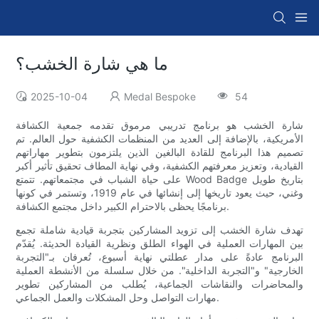
ما هي شارة الخشب؟
2025-10-04
Medal Bespoke
54
شارة الخشب هو برنامج تدريبي مرموق تقدمه جمعية الكشافة
الأمريكية، بالإضافة إلى العديد من المنظمات الكشفية حول العالم. تم
تصميم هذا البرنامج للقادة البالغين الذين يلتزمون بتطوير مهاراتهم
القيادية، وتعزيز معرفتهم الكشفية، وفي نهاية المطاف تحقيق تأثير أكبر
على حياة الشباب في مجتمعاتهم. تتمتع Wood Badge بتاريخ طويل
وغني، حيث يعود تاريخها إلى إنشائها في عام 1919، وتستمر في كونها
برنامجًا يحظى بالاحترام الكبير داخل مجتمع الكشافة.
تهدف شارة الخشب إلى تزويد المشاركين بتجربة قيادية شاملة تجمع
بين المهارات العملية في الهواء الطلق ونظرية القيادة الحديثة. يُقدّم
البرنامج عادةً على مدار عطلتي نهاية أسبوع، تُعرفان بـ"التجربة
الخارجية" و"التجربة الداخلية". من خلال سلسلة من الأنشطة العملية
والمحاضرات والنقاشات الجماعية، يُطلب من المشاركين تطوير
مهارات التواصل وحل المشكلات والعمل الجماعي.