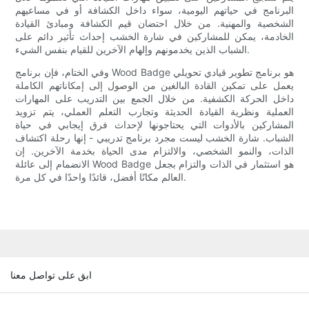
البرنامج في حياتهم اليومية، سواء داخل الكشافة أو في مساعيهم
الشخصية والمهنية. من خلال احتضان قيم الكشافة ومبادئ القيادة
الخادمة، يمكن للمشاركين في شارة الخشب إحداث تأثير دائم على
الشباب الذين يخدمونهم وإلهام الآخرين للقيام بنفس الشيء.
وفي الختام، فإن برنامج Wood Badge هو برنامج تطوير قيادي تحويلي
يعمل على تمكين القادة البالغين من الوصول إلى إمكاناتهم الكاملة
داخل الحركة الكشفية. من خلال الجمع بين التدريب على المهارات
العملية ونظرية القيادة الحديثة وتجارب التعلم العملي، يتم تزويد
المشاركين بالأدوات التي يحتاجونها لإحداث فرق إيجابي في حياة
الشباب. شارة الخشب ليست مجرد برنامج تدريبي - إنها رحلة اكتشاف
الذات، والنمو الشخصي، والالتزام مدى الحياة بخدمة الآخرين. إن
الانضمام إلى عائلة Wood Badge هو استثمار في الذات والتزام بجعل
العالم مكانًا أفضل، قائدًا واحدًا في كل مرة.
ابق على تواصل معنا