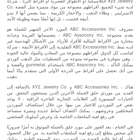
الكلاسيكية أو الأطواق العصرية أو أقراط الثريا ، شركة Xyz Jewelry
Co. لديه شيء للجميع. أقراطهم مصنوعة من مواد متميزة مثل الفضة
الاسترليني ، وطلاء الذهب ، والأحجار الكريمة ، مما يضمن أنها لا تبدو
أنيقة فحسب ، بل إنها أيضًا متينة وطويلة الأمد.
المورد الآخر الشهير للجملة هو ABC Accessories Inc. معروف
بتصميماتها الفريدة وجذابة ، ABC Associory Inc. يقدم مجموعة
مختارة من الأقراط المثالية للأفراد للأزياء. من الأشكال الهندسية غير
التقليدية إلى الأقراط الأنيقة ، شركة ABC Excessories Inc. لديه نمط
لتناسب كل الذوق. أقراطهم مصنوعة من المعادن والمواد عالية الجودة
، وهي متوفرة في مجموعة متنوعة من التشطيبات مثل الذهب الوردي
والفضة و gunmetal. باستخدام ABC Associory Inc. ، يمكنك التأكد
من أنك تحصل على أقراط من الدرجة الأولى التي ستقدم بيانًا أينما
ذهبت.
بالإضافة إلى XYZ Jewelry Co. و ABC Accessories Inc. ، هناك
العديد من موردي حلق الجملة الآخرين الذين يستحقون التحقق. من
الخيارات الميسورة إلى العلامات التجارية الفاخرة الراقية ، لا يوجد
نقص في الموردين للاختيار من بينها. من خلال استكشاف الموردين
المختلفين وعروضهم ، يمكنك اكتشاف أنماط جديدة ومثيرة ستساعد
في رفع لعبة الملحقات الخاصة بك وعرض أسلوبك الشخصي.
في الختام ، يعد العثور على مورد حلق بالجملة الموثوق به أمرًا ضروريًا
لأي شخص يتطلع إلى رفع لعبة الملحقات الخاصة به. من خلال الحصول
على أقراط عالية الجودة من الموردين ذوي السمعة الطيبة ، يمكنك