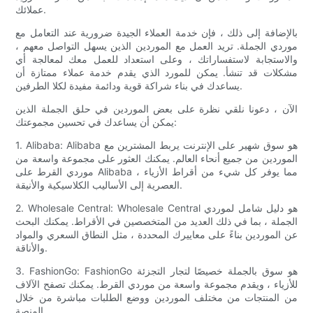
عملائك.
بالإضافة إلى ذلك ، فإن خدمة العملاء الجيدة ضرورية عند التعامل مع
موردي الجملة. تريد العمل مع الموردين الذين يسهل التواصل معهم ،
والاستجابة لاستفساراتك ، وعلى استعداد للعمل معك لمعالجة أي
مشكلات قد تنشأ. يمكن للمورد الذي يقدم خدمة عملاء ممتازة أن
يساعدك في بناء شراكة قوية ودائمة مفيدة لكلا الطرفين.
الآن ، دعونا نلقي نظرة على بعض الموردين في حلق الجملة الذين
يمكن أن يساعدك في تحسين مجموعتك:
1. Alibaba: Alibaba هو سوق شهير على الإنترنت يربط المشترين مع
الموردين من جميع أنحاء العالم. يمكنك العثور على مجموعة واسعة من
موردي القرط على Alibaba ، مما يوفر كل شيء من أقراط الأزياء
العصرية إلى الأساليب الكلاسيكية والأنيقة.
2. Wholesale Central: Wholesale Central هو دليل شامل لموردي
الجملة ، بما في ذلك العديد من المتخصصين في الأقراط. يمكنك البحث
عن الموردين بناءً على معاييرك المحددة ، مثل النطاق السعري والمواد
والأناقة.
3. FashionGo: FashionGo هو سوق بالجملة خصيصًا لتجار التجزئة
للأزياء ، ويقدم مجموعة واسعة من موردي القرط. يمكنك تصفح الآلاف
من المنتجات من مختلف الموردين ووضع الطلبات مباشرة من خلال
المنصة.