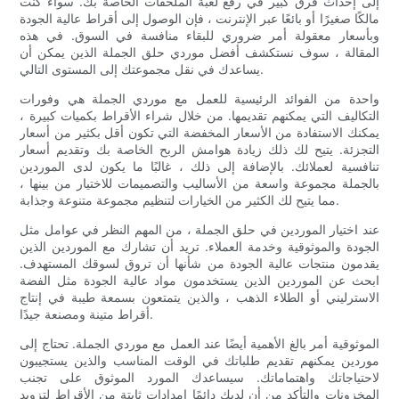
إلى إحداث فرق كبير في رفع لعبة الملحقات الخاصة بك. سواء كنت
مالكًا صغيرًا أو بائعًا عبر الإنترنت ، فإن الوصول إلى أقراط عالية الجودة
وبأسعار معقولة أمر ضروري للبقاء منافسة في السوق. في هذه
المقالة ، سوف نستكشف أفضل موردي حلق الجملة الذين يمكن أن
يساعدك في نقل مجموعتك إلى المستوى التالي.
واحدة من الفوائد الرئيسية للعمل مع موردي الجملة هي وفورات
التكاليف التي يمكنهم تقديمها. من خلال شراء الأقراط بكميات كبيرة ،
يمكنك الاستفادة من الأسعار المخفضة التي تكون أقل بكثير من أسعار
التجزئة. يتيح لك ذلك زيادة هوامش الربح الخاصة بك وتقديم أسعار
تنافسية لعملائك. بالإضافة إلى ذلك ، غالبًا ما يكون لدى الموردين
بالجملة مجموعة واسعة من الأساليب والتصميمات للاختيار من بينها ،
مما يتيح لك الكثير من الخيارات لتنظيم مجموعة متنوعة وجذابة.
عند اختيار الموردين في حلق الجملة ، من المهم النظر في عوامل مثل
الجودة والموثوقية وخدمة العملاء. تريد أن تشارك مع الموردين الذين
يقدمون منتجات عالية الجودة من شأنها أن تروق لسوقك المستهدف.
ابحث عن الموردين الذين يستخدمون مواد عالية الجودة مثل الفضة
الاسترليني أو الطلاء الذهب ، والذين يتمتعون بسمعة طيبة في إنتاج
أقراط متينة ومصنعة جيدًا.
الموثوقية أمر بالغ الأهمية أيضًا عند العمل مع موردي الجملة. تحتاج إلى
موردين يمكنهم تقديم طلباتك في الوقت المناسب والذين يستجيبون
لاحتياجاتك واهتماماتك. سيساعدك المورد الموثوق على تجنب
المخزونات والتأكد من أن لديك دائمًا إمدادات ثابتة من الأقراط لتزويد