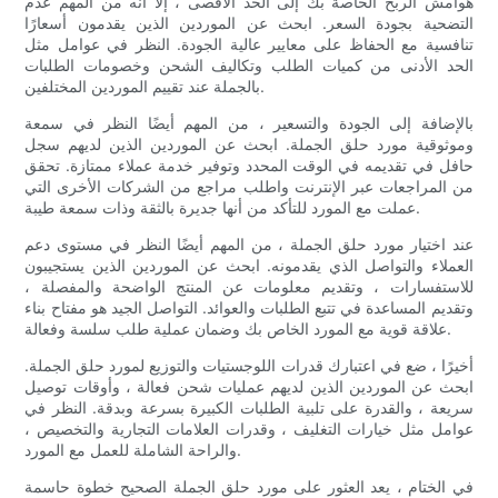
هوامش الربح الخاصة بك إلى الحد الأقصى ، إلا أنه من المهم عدم
التضحية بجودة السعر. ابحث عن الموردين الذين يقدمون أسعارًا
تنافسية مع الحفاظ على معايير عالية الجودة. النظر في عوامل مثل
الحد الأدنى من كميات الطلب وتكاليف الشحن وخصومات الطلبات
بالجملة عند تقييم الموردين المختلفين.
بالإضافة إلى الجودة والتسعير ، من المهم أيضًا النظر في سمعة
وموثوقية مورد حلق الجملة. ابحث عن الموردين الذين لديهم سجل
حافل في تقديمه في الوقت المحدد وتوفير خدمة عملاء ممتازة. تحقق
من المراجعات عبر الإنترنت واطلب مراجع من الشركات الأخرى التي
عملت مع المورد للتأكد من أنها جديرة بالثقة وذات سمعة طيبة.
عند اختيار مورد حلق الجملة ، من المهم أيضًا النظر في مستوى دعم
العملاء والتواصل الذي يقدمونه. ابحث عن الموردين الذين يستجيبون
للاستفسارات ، وتقديم معلومات عن المنتج الواضحة والمفصلة ،
وتقديم المساعدة في تتبع الطلبات والعوائد. التواصل الجيد هو مفتاح بناء
علاقة قوية مع المورد الخاص بك وضمان عملية طلب سلسة وفعالة.
أخيرًا ، ضع في اعتبارك قدرات اللوجستيات والتوزيع لمورد حلق الجملة.
ابحث عن الموردين الذين لديهم عمليات شحن فعالة ، وأوقات توصيل
سريعة ، والقدرة على تلبية الطلبات الكبيرة بسرعة وبدقة. النظر في
عوامل مثل خيارات التغليف ، وقدرات العلامات التجارية والتخصيص ،
والراحة الشاملة للعمل مع المورد.
في الختام ، يعد العثور على مورد حلق الجملة الصحيح خطوة حاسمة