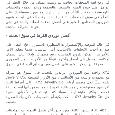
في رفع لعبة الملحقات الخاصة بك وتنمية عملك. من خلال النظر في
عوامل مثل جودة المنتج والتسعير والسمعة ودعم العملاء والخدمات
اللوجستية ، يمكنك التأكد من أنك تشارك مع مورد سيساعدك على
النجاح في سوق الملحقات التنافسية. خذ الوقت الكافي للبحث وتقييم
الموردين المختلفين للعثور على أفضل ملاءمة لعملك والبدء في جني
فوائد الشراكة الناجحة.
- أفضل موردي القرط في سوق الجملة
في عالم الموضة والإكسسوارات المتطورة باستمرار ، فإن البقاء على
صدارة أحدث الاتجاهات والأساليب أمر أساسي. عندما يتعلق الأمر
بالأقراط ، يمكن للزوج المناسب رفع مظهرك وإدلاء بيان. لضمان
إمكانية الوصول إلى أفضل وأكثرها تنوعًا من الأقراط ، من الضروري
معرفة أين يمكن العثور على أفضل موردي حلق الجملة في السوق.
واحدة من الموردين الرائدين للتجديد في السوق هو شركة XYZ
Jewelry Co. مع مجموعة واسعة من الأساليب ، من الأزرار البسيطة
إلى أقراط الثريا ، XYZ Jewelry Co. يقدم شيئًا لكل مصمم أزياء.
أقراطهم مصنوعة من مواد عالية الجودة ، مما يضمن أنها ليست أنيقة
فحسب ولكنها متينة أيضًا. سواء كنت تبحث عن الأطواق الذهبية
الكلاسيكية أو التصميمات الأكريليك العصرية ، XYZ Jewelry Co. هل
غطيت.
مورد حلق آخر بفضل الجملة هو الملحقات ABC. تشتهر ABC Abc ،
المعروفة بتصميماتها الفريدة والموثوقة ، من المرشح المفضل لدى