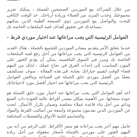
من خلال الشراكة مع الموردين الصحيحين للجملة ، يمكنك تعزيز
مجموعتك وجذب المزيد من العملاء وزيادة أرباحك. خذ الوقت الكافي
للبحث والتواصل مع الموردين ذوي السمعة الطيبة الذين يمكنهم
مساعدتك في تحقيق أهداف لعبة الملحقات الخاصة بك.
- العوامل الرئيسية التي يجب مراعاتها عند اختيار موردي قرط
عندما يتعلق الأمر بتقديم مصادر الموردين للتجميع بالجملة ، هناك العديد
من العوامل الرئيسية التي يجب مراعاتها من أجل رفع لعبة الملحقات
الخاصة بك وتبرز في السوق التنافسية. يمكن أن يؤدي العثور على
المورد المناسب إلى إحداث الفرق في نجاح عملك ، لذلك من المهم
قضاء الوقت لتقييم خياراتك بعناية. في هذه المقالة ، سوف نستكشف
بعضًا من أفضل موردي حلق الجملة في الصناعة ونناقش العوامل
الرئيسية التي يجب مراعاتها عند اختيار أفضل مورد لاحتياجاتك.
أحد أهم العوامل التي يجب مراعاتها عند اختيار مورد حلق الجملة هو
جودة منتجاتها. من الأهمية بمكان مصدر أقراط عالية الجودة ذات الصنع
ودائم من أجل بناء قاعدة عملاء مخلصة وضمان تكرار الأعمال. ابحث
عن الموردين الذين يقدمون مجموعة واسعة من أساليب القرط والمواد
والتصاميم لتلبية الأذواق والتفضيلات المختلفة.
عامل مهم آخر يجب مراعاته هو سعر الأقراط. على الرغم من أنه من
المهم العثور على موردين بالجملة بأسعار معقولة من أجل زيادة