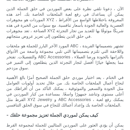
الآن ، دعونا نلقي نظرة على بعض الموردين في حلق الجملة الذين
يمكن أن يساعدك في رفع لعبة الملحقات الخاصة بك. أحد هذه
الموردات هو مجوهرات XYZ ، المعروفة باختلاطها الواسع من الأقراط
العصرية والعالية الجودة بأسعار تنافسية. مع سنوات من الخبرة في هذه
الصناعة ، تعد مجوهرات XYZ شريكًا موثوقًا بها للعديد من تجار التجزئة
في حلق الذين يتطلعون إلى تعزيز عروض منتجاتهم.
المورد الآخر البارز للجملة هو ملحقات ABC ، تشتهر بتصميماتها الفريدة
واللاحقة التي تلتزم بتصميماتها التي تلبي مجموعة واسعة من الأذواق
والتفضيلات. تفتخر ABC Accessories بالتزامها بالجودة ورضا العملاء ،
مما يجعلها خيارًا أفضل لتجار التجزئة الذين يتطلعون إلى التميز في
سوق مزدحم.
في الختام ، يعد اختيار موردي حلق الجملة الصحيح أمرًا بالغ الأهمية
لنجاح أعمال الملحقات الخاصة بك. من خلال تحديد أولويات العوامل
مثل الجودة والتسعير والموثوقية ، يمكنك التأكد من أن أقراطك من
أعلى مستوى وتناشد جمهورًا واسعًا. بمساعدة من كبار الموردين في
القرط مثل XYZ Jewelry و ABC Accessories ، يمكنك رفع لعبة
الملحقات الخاصة بك وإعداد أعمالك للنجاح في سوق الحلق التنافسي.
- كيف يمكن لموردي الجملة تعزيز مجموعة حلقك
يمكن أن يؤدي العثور على الموردين المثاليين للجملة لمجموعة القرط