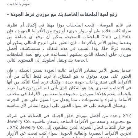
تقوم بالحديث.
- رفع لعبة الملحقات الخاصة بك مع موردي قرط الجودة
في عالم الموضة ، تلعب الملحقات دورًا مهمًا في إكمال أي نظرة.
سواء كانت قلادة بيان أو سوار جريء أو زوج من الأقراط المبهرة ، فإن
الملحقات الصحيحة يمكن أن ترفع أي جماعة من Drab إلى Fab.
وعندما يتعلق الأمر بالأقراط ، فإن العثور على الزوج المثالي يمكن أن
يحدث فرقًا حقًا. لهذا السبب في هذه المقالة ، سنستكشف أفضل
موردي حلق الجملة الذين يمكنهم المساعدة في رفع لعبة الملحقات
الخاصة بك وينقل أسلوبك إلى المستوى التالي.
عندما يتعلق الأمر بمصادر الأقراط عالية الجودة بسعر الجملة ، فإن
العثور على مورد موثوق به هو المفتاح. لا تريد فقط التأكد من أن
الأقراط التي تشتريها ذات جودة جيدة ، ولكنك تريد أيضًا التأكد من أنها
في الاتجاه والعصري. هذا هو المكان الذي يأتي فيه الموردون في القرط
بالجملة. يقدم هؤلاء الموردون مجموعة واسعة من الأقراط في مختلف
الأنماط والمواد والتصميمات ، مما يجعل من السهل على تجار التجزئة
وعشاق الموضة على حد سواء العثور على الزوج المثالي لأي مناسبة.
واحدة من أفضل موردي حلق الجملة في الصناعة هي شركة XYZ
Jewelry Co. مع مجموعة واسعة من الأقراط المتاحة بأسعار تنافسية
، XYZ Jewelry Co. هو خيار الذهاب لتجار التجزئة الذين يتطلعون إلى
تخزين الأقراط العصرية والعالية الجودة. سواء كنت تبحث عن الأزرار