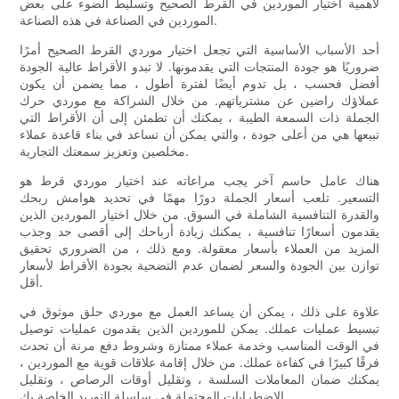
لأهمية اختيار الموردين في القرط الصحيح وتسليط الضوء على بعض
الموردين في الصناعة في هذه الصناعة.
أحد الأسباب الأساسية التي تجعل اختيار موردي القرط الصحيح أمرًا
ضروريًا هو جودة المنتجات التي يقدمونها. لا تبدو الأقراط عالية الجودة
أفضل فحسب ، بل تدوم أيضًا لفترة أطول ، مما يضمن أن يكون
عملاؤك راضين عن مشترياتهم. من خلال الشراكة مع موردي حرك
الجملة ذات السمعة الطيبة ، يمكنك أن تطمئن إلى أن الأقراط التي
تبيعها هي من أعلى جودة ، والتي يمكن أن تساعد في بناء قاعدة عملاء
مخلصين وتعزيز سمعتك التجارية.
هناك عامل حاسم آخر يجب مراعاته عند اختيار موردي قرط هو
التسعير. تلعب أسعار الجملة دورًا مهمًا في تحديد هوامش ربحك
والقدرة التنافسية الشاملة في السوق. من خلال اختيار الموردين الذين
يقدمون أسعارًا تنافسية ، يمكنك زيادة أرباحك إلى أقصى حد وجذب
المزيد من العملاء بأسعار معقولة. ومع ذلك ، من الضروري تحقيق
توازن بين الجودة والسعر لضمان عدم التضحية بجودة الأقراط لأسعار
أقل.
علاوة على ذلك ، يمكن أن يساعد العمل مع موردي حلق موثوق في
تبسيط عمليات عملك. يمكن للموردين الذين يقدمون عمليات توصيل
في الوقت المناسب وخدمة عملاء ممتازة وشروط دفع مرنة أن تحدث
فرقًا كبيرًا في كفاءة عملك. من خلال إقامة علاقات قوية مع الموردين ،
يمكنك ضمان المعاملات السلسة ، وتقليل أوقات الرصاص ، وتقليل
الاضطرابات المحتملة في سلسلة التوريد الخاصة بك.