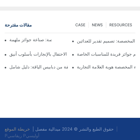
مقالات مقترحة
CASE
NEWS
RESOURCES
فن صنع الميداليات المخصصة: صناعة جوائز ملهمة
ق المخصصة: تصميم تقدير للعدائين
م جوائز فريدة للمناسبات الخاصة
ميداليات الجوائز المخصصة: الاحتفال بالإنجازات بأسلوب أنيق
دنية المخصصة هوية العلامة التجارية
فهم أنواع مختلفة من دبابيس الياقة: دليل شامل
|
خريطة الموقع
حقوق الطبع والنشر © 2024 ميدالية مفصل |
Pريفاسي Pأوليسي