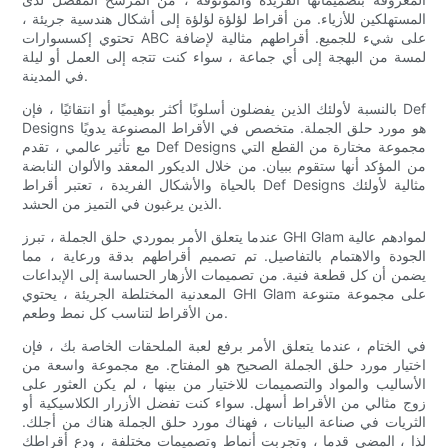
المستهلكين للأزياء. من أقراط لؤلؤة لؤلؤة إلى أشكال هندسية جريئة ،
تحتوي إكسسوارات ABC على شيء للجميع. أقراطهم مثالية لإضافة
لمسة من البهجة إلى أي جماعة ، سواء كنت تتجه إلى العمل أو ليلة
في المدينة.
بالنسبة لأولئك الذين يفضلون أسلوبًا أكثر بوهيميًا أو انتقائيًا ، فإن Def
Designs هو مورد حلق الجملة. متخصص في الأقراط المصنوعة يدويًا
مع تأثير عالمي ، تقدم Def Designs مجموعة مختارة من القطع التي
من المؤكد أنها ستقوم ببيان. من خلال الديكور المعقد والألوان النابضة
بالحياة والأشكال الفريدة ، تعتبر أقراط Def Designs مثالية لأولئك
الذين يرغبون في التميز من الحشد.
عندما يتعلق الأمر بموردي حلق الجملة ، تبرز GHI Glam لموادهم عالية
الجودة والاهتمام بالتفاصيل. تم تصميم أقراطهم بدقة ورعاية ، مما
يضمن أن كل قطعة فنية. من تصميمات الأزهار الحساسة إلى الإبداعات
المعدنية المختلطة الجريئة ، يحتوي GHI Glam على مجموعة متنوعة
من الأقراط لتناسب كل نمط وطعم.
في الختام ، عندما يتعلق الأمر برفع لعبة الملحقات الخاصة بك ، فإن
اختيار مورد حلق الجملة الصحيح هو المفتاح. مع مجموعة واسعة من
الأساليب والمواد والتصميمات للاختيار من بينها ، لم يكن العثور على
زوج مثالي من الأقراط أسهل. سواء كنت تفضل الأزرار الكلاسيكية أو
الثريات في صناعة البيانات ، فهناك مورد حلق الجملة هناك من أجلك.
لذا ، المضي قدما ، وتجربت أنماط وتصميمات مختلفة ، ودع أقراطك