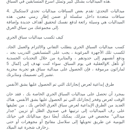
هذه الميداليات بشكل كبير وتمثل أسرع المتسابقين في السباق.
4. ميداليات التحدي: تقدم بعض السباقات ميداليات تحدي لاستكمال
سباقات متعددة داخل سلسلة أو ضمن إطار زمني معين. هذه
الميداليات هي وسيلة رائعة لدفع نفسك لتحقيق أهداف جديدة وإضافة
إلى مجموعتك من سباق العرق.
كيف تكسب ميداليات سباق الجري
كسب ميداليات السباق الجري يتطلب التفاني والالتزام والعمل الجاد.
لكسب تلك الأجهزة المرغوبة ، يجب على المتسابقين التدريب بجد ،
ودفع أنفسهم إلى حدودهم ، والمثابرة من خلال التحديات الجسدية
والعقلية في يوم السباق. سواء كنت تهدف إلى إكمال 5K أو تأهل
لماراثون مرموقة ، فإن الحصول على ميدالية سباق هو تجربة مجزية
تشير إلى تصميمك ومثابرتك.
طرق إبداعية لعرض إنجازاتك التي تم الحصول عليها بشق الأنفس
بمجرد أن تحصل على ميداليات السباق الجري الخاصة بك ، فقد حان
الوقت لعرض وفخر إنجازاتك التي تم الحصول عليها بشق الأنفس. هناك
العديد من الطرق الإبداعية لعرض سباق العرق الخاص بك ، من تعليقها
على رف الميداليات إلى ترتيبها في صندوق الظل أو تزيين "جدار
ميدالي" مخصص في منزلك. يمكنك أيضًا دمج ميدالياتك في حياتك
اليومية عن طريق تحويلها إلى سلاسل مفاتيح أو مجوهرات أو حتى
زخارف شجرة عيد الميلاد.