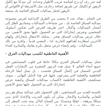
لفه عبر رف أو درج لشاشة غريب الأطوار وجذابة. كن مبدعًا مع إكليل
الزهور أو إكليلك عن طريق إضافة زخارف مثل الأشرطة أو الأقواس أو
الزهور لجعل ميداليات السباق الخاصة بك منبثقة.
في الختام ، هناك عدد لا يحصى من الطرق الإبداعية لعرض مجموعة
ميدالية السباق الخاصة بك ، من شماعات الميداليات وصناديق الظل إلى
أشجار الميداليات وأكبال. اختر طريقة العرض التي تعكس أسلوبك
الشخصي وتعرض إنجازاتك التي تم الحصول عليها بشق الأنفس. من
خلال عرض ميداليات السباق بفخر ، يمكنك الاحتفال بإنجازاتك وإلهام
الآخرين لمطاردة أهدافهم الجارية. لذا ، المضي قدماً ، وافرة من تلك
الميداليات ، وقم بإنشاء عرض مذهل يكرم تفانيك والمثابرة كعداء.
- الأهمية العاطفية لكسب ميداليات العرق
تحتل ميداليات السباق الجري مكانًا خاصًا في قلوب المتسابقين في
جميع أنحاء العالم. لا تمثل هذه الرموز الصغيرة من الإنجازات الفعل
البدني المتمثل في إكمال السباق فحسب ، بل تمثل أيضًا الرحلة
العاطفية والعقلية التي يشرعون عليها. في هذا الدليل النهائي ، سوف
نستكشف الأهمية العاطفية لاكتساب ميداليات السباق وكيفية عرض
إنجازاتك التي تم الحصول عليها بشق الأنفس.
بالنسبة للعديد من المتسابقين ، فإن الحصول على ميدالية سباق هو رمز
للتفاني والمثابرة والإنجاز. يمكن أن يكون التدريب والإعداد الذي يدير
سباقًا مرهقة ، عقليًا وجسديًا. من الصباح الباكر يمتد تحت المطر إلى
دفع الألم خلال فترة السباق النهائي ، كل خطوة اتخاذ خطوة نحو خط