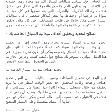
في الختام ، فإن تشغيل ميداليات السباق أكثر من مجرد رموز جسدية
من الإنجاز. إنهم يمثلون الدم والعرق والدموع التي تدخل في تحقيق
هدف ، وكذلك الذكريات والخبرات التي يتم نسجها في كل ميدالية.
سواءً تم عرضها أو الاحتفاظ بها بفخر كتذكار شخصي ، فإن ميداليات
السباق تحتل مكانًا خاصًا في قلوب المتسابقين في كل مكان وتكون
بمثابة تذكير دائم بالقوة والمثابرة والعاطفة التي تجسد مجتمع الجري.
- نصائح لتحديد وتحقيق أهداف ميدالية السباق الخاصة بك
الجري ميداليات السباق ليست مجرد رموز لامعة. إنها رمز لعملك
الشاق وتفانيك والمثابرة. سواء كنت عداءًا متمرسًا أو تبدأ للتو ، فإن
تحديد أهداف ميدالية السباق وتحقيقه يمكن أن يكون تجربة مجزية. في
هذا الدليل النهائي ، سنوفر لك نصائح حول كيفية كسب وعرض إنجازاتك
التي تم الحصول عليها بشق الأنفس.
تحديد أهداف ميدالية السباق الخاصة بك
قبل البدء في تشغيل السباقات وجمع الميداليات ، من المهم تحديد
أهداف واضحة وقابلة للتحقيق. خذ بعض الوقت للنظر في ما تريد
تحقيقه من خلال تشغيلك ، سواء أكانوا عددًا معينًا من السباقات ، أو
تشغيل مسافة محددة ، أو تحسين أفضل ما لديك. بمجرد أن يكون لديك
هدف في الاعتبار ، قم بتقسيمه إلى معالم أصغر يمكن التحكم فيها من
شأنها أن تبقيك متحمسًا وعلى المسار الصحيح.
اختيار السباقات المناسبة