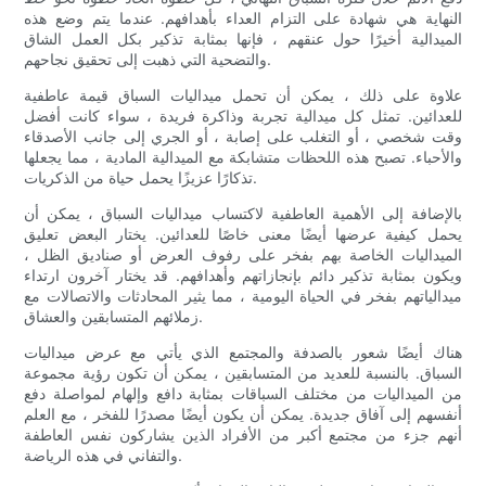
النهاية هي شهادة على التزام العداء بأهدافهم. عندما يتم وضع هذه
الميدالية أخيرًا حول عنقهم ، فإنها بمثابة تذكير بكل العمل الشاق
والتضحية التي ذهبت إلى تحقيق نجاحهم.
علاوة على ذلك ، يمكن أن تحمل ميداليات السباق قيمة عاطفية
للعدائين. تمثل كل ميدالية تجربة وذاكرة فريدة ، سواء كانت أفضل
وقت شخصي ، أو التغلب على إصابة ، أو الجري إلى جانب الأصدقاء
والأحباء. تصبح هذه اللحظات متشابكة مع الميدالية المادية ، مما يجعلها
تذكارًا عزيزًا يحمل حياة من الذكريات.
بالإضافة إلى الأهمية العاطفية لاكتساب ميداليات السباق ، يمكن أن
يحمل كيفية عرضها أيضًا معنى خاصًا للعدائين. يختار البعض تعليق
الميداليات الخاصة بهم بفخر على رفوف العرض أو صناديق الظل ،
ويكون بمثابة تذكير دائم بإنجازاتهم وأهدافهم. قد يختار آخرون ارتداء
ميدالياتهم بفخر في الحياة اليومية ، مما يثير المحادثات والاتصالات مع
زملائهم المتسابقين والعشاق.
هناك أيضًا شعور بالصدفة والمجتمع الذي يأتي مع عرض ميداليات
السباق. بالنسبة للعديد من المتسابقين ، يمكن أن تكون رؤية مجموعة
من الميداليات من مختلف السباقات بمثابة دافع وإلهام لمواصلة دفع
أنفسهم إلى آفاق جديدة. يمكن أن يكون أيضًا مصدرًا للفخر ، مع العلم
أنهم جزء من مجتمع أكبر من الأفراد الذين يشاركون نفس العاطفة
والتفاني في هذه الرياضة.