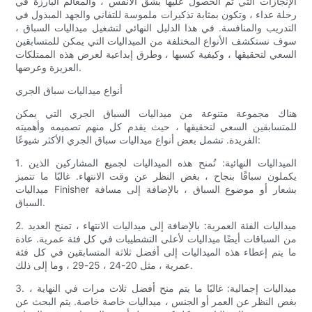
الإنجازات التي تم الحصول عليها بشق الأنفس ، والمعالم البارزة في
رحلة عداء ، وتكون بمثابة تذكيرات ملموسة للتفاني والجهد المبذول في
التدريب والمنافسة. في هذا الدليل النهائي لتشغيل ميداليات السباق ،
سوف نستكشف الأنواع المختلفة من الميداليات التي يمكن للمتسابقين
السعي لتحقيقها ، وكيفية كسبها ، وطرق إبداعية لعرض هذه الممتلكات
العزيزة وعرضها.
أنواع ميداليات سباق الجري
هناك مجموعة متنوعة من ميداليات السباق الجري التي يمكن
للمتسابقين السعي لتحقيقها ، حيث يقدم كل منهم تصميمه وأهميته
الفريدة. تشمل بعض أنواع ميداليات سباق الجري الأكثر شيوعًا:
1. الميداليات النهائية: تُمنح هذه الميداليات لجميع المشاركين الذين
يكملون سباقًا بنجاح ، بغض النظر عن وقت الانتهاء. غالبًا ما تتميز
ميداليات Finisher بشعار أو موضوع السباق ، بالإضافة إلى مسافة
السباق.
2. ميداليات الفئة العمرية: بالإضافة إلى ميداليات الانتهاء ، تمنح العديد
من السباقات أيضًا ميداليات لأعلى التشطيبات في كل فئة عمرية. عادة
ما يتم إعطاء هذه الميداليات إلى أفضل ثلاثة المتسابقين في كل فئة
عمرية ، مثل 20-24 ، 25-29 ، وما إلى ذلك.
3. ميداليات إجمالية: غالبًا ما يتم منح أفضل ثلاث مرات في النهاية ،
بغض النظر عن العمر أو الجنس ، ميداليات خاصة خاصة. يتم البحث عن