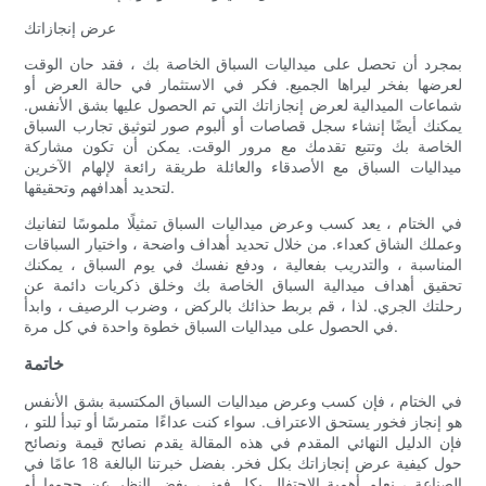
عرض إنجازاتك
بمجرد أن تحصل على ميداليات السباق الخاصة بك ، فقد حان الوقت
لعرضها بفخر ليراها الجميع. فكر في الاستثمار في حالة العرض أو
شماعات الميدالية لعرض إنجازاتك التي تم الحصول عليها بشق الأنفس.
يمكنك أيضًا إنشاء سجل قصاصات أو ألبوم صور لتوثيق تجارب السباق
الخاصة بك وتتبع تقدمك مع مرور الوقت. يمكن أن تكون مشاركة
ميداليات السباق مع الأصدقاء والعائلة طريقة رائعة لإلهام الآخرين
لتحديد أهدافهم وتحقيقها.
في الختام ، يعد كسب وعرض ميداليات السباق تمثيلًا ملموسًا لتفانيك
وعملك الشاق كعداء. من خلال تحديد أهداف واضحة ، واختيار السباقات
المناسبة ، والتدريب بفعالية ، ودفع نفسك في يوم السباق ، يمكنك
تحقيق أهداف ميدالية السباق الخاصة بك وخلق ذكريات دائمة عن
رحلتك الجري. لذا ، قم بربط حذائك بالركض ، وضرب الرصيف ، وابدأ
في الحصول على ميداليات السباق خطوة واحدة في كل مرة.
خاتمة
في الختام ، فإن كسب وعرض ميداليات السباق المكتسبة بشق الأنفس
هو إنجاز فخور يستحق الاعتراف. سواء كنت عداءًا متمرسًا أو تبدأ للتو ،
فإن الدليل النهائي المقدم في هذه المقالة يقدم نصائح قيمة ونصائح
حول كيفية عرض إنجازاتك بكل فخر. بفضل خبرتنا البالغة 18 عامًا في
الصناعة ، نعلم أهمية الاحتفال بكل فوز ، بغض النظر عن حجمها أو