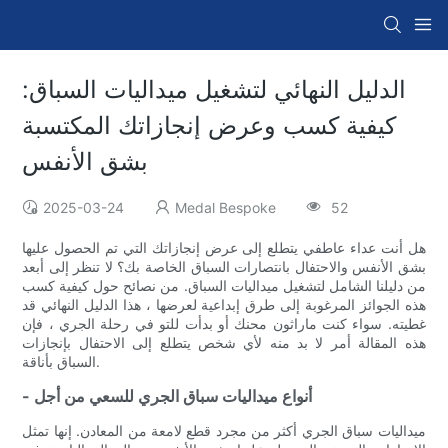
الدليل النهائي لتشغيل ميداليات السباق:
كيفية كسب وعرض إنجازاتك المكتسبة
بشق الأنفس
2025-03-24
Medal Bespoke
52
هل أنت عداء عاطفي يتطلع إلى عرض إنجازاتك التي تم الحصول عليها
بشق الأنفس والاحتفال بانتصارات السباق الخاصة بك؟ لا تنظر إلى أبعد
من دليلنا الشامل لتشغيل ميداليات السباق. من نصائح حول كيفية كسب
هذه الجوائز المرغوبة إلى طرق إبداعية لعرضها ، هذا الدليل النهائي قد
غطيته. سواء كنت ماراثون محنك أو بدأت للتو في رحلة الجري ، فإن
هذه المقالة أمر لا بد منه لأي شخص يتطلع إلى الاحتفال بإنجازات
السباق بأناقة.
- أنواع ميداليات سباق الجري للسعي من أجل
ميداليات سباق الجري أكثر من مجرد قطع لامعة من المعادن. إنها تمثل