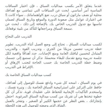
عندما يتعلق الأمر بكسب ميداليات السباق ، فإن اختيار السباقات
المناسبة أمر أساسي. ابحث عن السباقات التي تتماشى مع أهدافك
واهتماماتك ، سواء كانت 5K محلية أو نصف ماراثون أو سباق درب. ضع
في اعتبارك عوامل مثل صعوبة الدورة والموقع وتاريخ السباق لضمان
تناسبها مع جدول التدريب الخاص بك. بالإضافة إلى ذلك ، ابحث عن
سمعة السباق ومراجعاتها للتأكد من تلبية توقعاتك.
التدريب على النجاح
لكسب ميداليات السباق ، تحتاج إلى وضع العمل أثناء التدريب. تطوير
خطة تدريب تتضمن مزيجًا من الجري ، وتدريب القوة ، والتدريب
المتبادل لتحسين لياقتك العامة ومنع الإصابات. حدد أهدافًا واقعية لكل
جلسة تدريبية وتتبع تقدمك للبقاء متحمسًا. تذكر أن تستمع إلى جسمك
وضبط خطة التدريب الخاصة بك حسب الحاجة لتجنب الإرهاق أو
الإفراط في التدريب.
كسب ميداليات السباق الخاصة بك
في يوم السباق ، امنحه كل شيء وادفع نفسك للوصول إلى أهدافك.
حافظ على التركيز على استراتيجية السباق الخاصة بك ، وتيرة نفسك ،
واستخدم التأكيدات الإيجابية للحفاظ على عقليةك قوية. تذكر أن كل
خطوة تتخذها هي أن تقربك من كسب ميدالية السباق المرغوبة. احتفل
بإنجازاتك ، بغض النظر عن حجمها الكبير أو الصغير ، وتفخر بالعمل
الشاق الذي وضعته للوصول إلى هذه اللحظة.