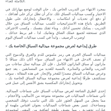
الكاملة كعداء.
بمجرد الانتهاء من التدريب الخاص بك ، حان الوقت لوضع مهاراتك في
الاختبار وكسب ميداليات السباق تلك. تذكر أن تظل تركز على أهدافك ،
أو دفع أي تحديات أو انتكاسات ، والاحتفال بإنجازاتك على طول
الطريق. باتباع هذه الاستراتيجيات لكسب ميداليات السباق من خلال
التدريب ، يمكنك تحسين أدائك ، وبناء ثقتك بنفسك ، وكسب الاعتراف
الذي تستحقه لجميع عملك الشاق وتفانيك. لذا ، قم بربط حذائك ،
وضرب الرصيف ، وابدأ في كسب ميداليات السباق اليوم!
- طرق إبداعية لعرض مجموعة ميدالية السباق الخاصة بك
ميداليات السباق الجري هي رمز ملموس للدم والعرق والدموع التي
تدخل في الانتهاء من السباق. سواء أكان ذلك سباقًا 5K أو نصف
ماراثون أو سباق الماراثون الكامل ، فإن كل ميدالية تمثل ساعات من
التدريب والتفاني والمثابرة. بالنسبة للعديد من المتسابقين ، يعد جمع
وعرض ميداليات السباق مصدرًا للفخر والإنجاز. في هذه المقالة ، سوف
نستكشف طرقًا إبداعية لعرض مجموعة ميدالية السباق الخاصة بك ،
وتحويل إنجازاتك المكتسبة بشق الأنفس إلى عمل فني.
إحدى الطرق الشائعة لعرض ميداليات السباق على شماعات الميدالية.
تأتي شماعات الميداليات في مجموعة متنوعة من الأساليب والأحجام ،
مما يجعل من السهل العثور على تلك التي تناسب ذوقك الشخصي
ومساحةك. تتميز بعض شماعات الميداليات بعنوان اقتباس ملهمة أو
عبارات تحفيزية ، مما يضيف طبقة إضافية من المعنى لمجموعة