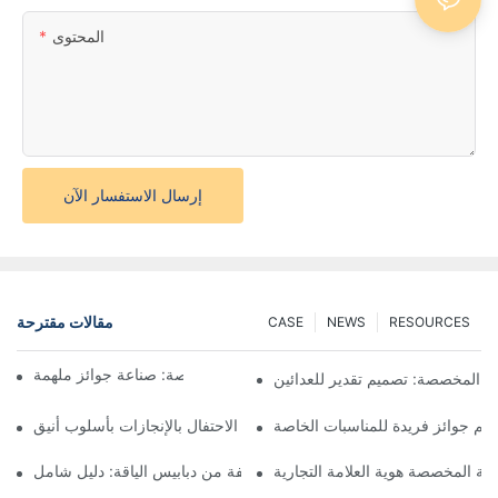
المحتوى
إرسال الاستفسار الآن
مقالات مقترحة
CASE
NEWS
RESOURCES
فن صنع الميداليات المخصصة: صناعة جوائز ملهمة
ق المخصصة: تصميم تقدير للعدائين
م جوائز فريدة للمناسبات الخاصة
ميداليات الجوائز المخصصة: الاحتفال بالإنجازات بأسلوب أنيق
دنية المخصصة هوية العلامة التجارية
فهم أنواع مختلفة من دبابيس الياقة: دليل شامل