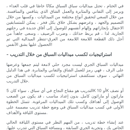
في الختام ، تحتل ميداليات سباق السباق مكانًا خاصًا في قلب العداء ،
ويرمز إلى التفاني والمثابرة والعمل الشاق الذي يتنافس والمنافسة.
من خلال السعي لتحقيق أنواع مختلفة من الميداليات ، وكسبها من خلال
التصميم والجهد ، وعرضهم بشكل خلاق بكل فخر ، يمكن للمتسابقين
الاحتفال بإنجازاتهم وإلهام أنفسهم للوصول إلى آفاق جديدة في رحلتهم
الجارية. لذا ، قم بربط حذائك ، وضرب الرصيف ، وسعى جاهداً من
أجل ذلك القطعة اللامعة اللامعة من العرق-تنتظر الميدالية التي تم
الحصول عليها بشق الأنفس!
- استراتيجيات لكسب ميداليات السباق من خلال التدريب
ميداليات السباق الجري ليست مجرد حلي لامعة ليتم جمعها وعرضها
على الرف ، فهي رمز للعمل الشاق والتفاني والمثابرة. في هذا الدليل
النهائي ، سوف نستكشف استراتيجيات لكسب ميداليات السباق من
خلال التدريب.
التدريب هو مفتاح النجاح في أي سباق ، سواء كان 5K أو 10K أو نصف
ماراثون أو ماراثون كامل. بدون إعداد مناسب ، قد يكون من الصعب
الوصول إلى أهدافك وكسب تلك الميداليات المرغوبة. تتمثل الخطوة
الأولى في كسب ميداليات السباق في وضع خطة تدريب مصممة على
مستوى اللياقة والأهداف.
عند إنشاء خطة تدريب ، من المهم النظر في مستوى اللياقة الحالي
الخاص بك ، وتجربة الجري السابقة ، ومسافة السباق التي تتدرب عليها.