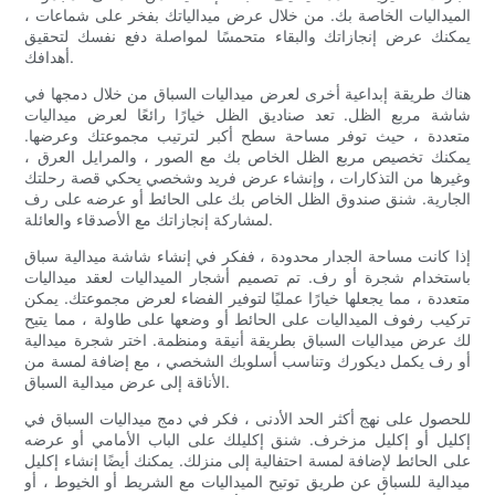
الميداليات الخاصة بك. من خلال عرض ميدالياتك بفخر على شماعات ،
يمكنك عرض إنجازاتك والبقاء متحمسًا لمواصلة دفع نفسك لتحقيق
أهدافك.
هناك طريقة إبداعية أخرى لعرض ميداليات السباق من خلال دمجها في
شاشة مربع الظل. تعد صناديق الظل خيارًا رائعًا لعرض ميداليات
متعددة ، حيث توفر مساحة سطح أكبر لترتيب مجموعتك وعرضها.
يمكنك تخصيص مربع الظل الخاص بك مع الصور ، والمرايل العرق ،
وغيرها من التذكارات ، وإنشاء عرض فريد وشخصي يحكي قصة رحلتك
الجارية. شنق صندوق الظل الخاص بك على الحائط أو عرضه على رف
لمشاركة إنجازاتك مع الأصدقاء والعائلة.
إذا كانت مساحة الجدار محدودة ، ففكر في إنشاء شاشة ميدالية سباق
باستخدام شجرة أو رف. تم تصميم أشجار الميداليات لعقد ميداليات
متعددة ، مما يجعلها خيارًا عمليًا لتوفير الفضاء لعرض مجموعتك. يمكن
تركيب رفوف الميداليات على الحائط أو وضعها على طاولة ، مما يتيح
لك عرض ميداليات السباق بطريقة أنيقة ومنظمة. اختر شجرة ميدالية
أو رف يكمل ديكورك وتناسب أسلوبك الشخصي ، مع إضافة لمسة من
الأناقة إلى عرض ميدالية السباق.
للحصول على نهج أكثر الحد الأدنى ، فكر في دمج ميداليات السباق في
إكليل أو إكليل مزخرف. شنق إكليلك على الباب الأمامي أو عرضه
على الحائط لإضافة لمسة احتفالية إلى منزلك. يمكنك أيضًا إنشاء إكليل
ميدالية للسباق عن طريق توتيح الميداليات مع الشريط أو الخيوط ، أو