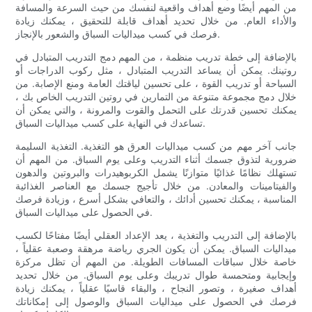
من المهم أيضًا وضع أهداف واقعية لنفسك من حيث السرعة والمسافة
والأداء العام. من خلال تحديد أهداف قابلة للتحقيق ، يمكنك زيادة
فرصك في كسب ميداليات السباق والشعور بالإنجاز.
بالإضافة إلى خطة تدريب منظمة ، من المهم دمج التدريب المتبادل في
روتينك. يمكن أن يساعد التدريب المتبادل ، مثل ركوب الدراجات أو
السباحة أو تدريب القوة ، على تحسين لياقتك العامة ومنع الإصابة. من
خلال دمج مجموعة متنوعة من التمارين في روتين التدريب الخاص بك ،
يمكنك تحسين قدرتك على التحمل والقوت والمرونة ، والتي يمكن أن
تساعدك في النهاية على كسب ميداليات السباق.
جانب آخر مهم من كسب ميداليات العرق هو التغذية. التغذية السليمة
ضرورية لتذوق جسمك أثناء التدريب وعلى يوم السباق. من المهم أن
تستهلك نظامًا غذائيًا متوازنًا يشمل الكربوهيدرات والبروتين والدهون
والفيتامينات والمعادن. من خلال تأجيج جسمك مع العناصر الغذائية
المناسبة ، يمكنك تحسين أدائك ، والتعافي بشكل أسرع ، وزيادة فرصك
في الحصول على ميداليات السباق.
بالإضافة إلى التدريب والتغذية ، يعد الإعداد العقلي أيضًا مفتاحًا لكسب
ميداليات السباق. يمكن أن يكون الجري رياضة مرهقة وصعبة عقلياً ،
خاصة خلال سباقات المسافات الطويلة. من المهم أن تظل مركزة
وإيجابية ومتحمسة طوال تدريبك وعلى يوم السباق. من خلال تحديد
أهداف صغيرة ، وتصور النجاح ، والبقاء قاسيًا عقلياً ، يمكنك زيادة
فرصك في الحصول على ميداليات السباق والوصول إلى إمكاناتك