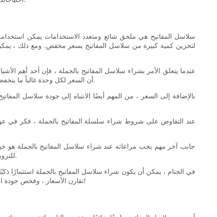
سلاسل المفاتيح هي ملحق شائع ومتعدد الاستخدامات يمكن استخدامه 
لتخزين كمية كبيرة من سلاسل المفاتيح بسعر مخفض. ومع ذلك ، يمكن
عندما يتعلق الأمر بشراء سلاسل المفاتيح بالجملة ، فإن أحد أهم ال
أن السعر لكل وحدة غالباً ما ينخفض مع زيادة كمية سلاسل المفاتيح التي تشتريها. من خلال الشراء بكميات كبيرة ، يمكنك الاستفادة من خصومات الحجم وتوفير المال على المدى الطويل.
بالإضافة إلى السعر ، من المهم أيضًا الانتباه إلى جودة سلاسل المفات
عند التفاوض على شروط شراء سلسلة المفاتيح بالجملة ، فكر في عو
جانب آخر مهم يجب مراعاته عند شراء سلاسل المفاتيح بالجملة هو خ
للترويج لعلامتك التجارية أو الحدث. تأكد من الاستفسار عن خيارات التخصيص المتاحة وأي رسوم إضافية قد تنطبق على تخصيص سلاسل المفاتيح الخاصة بك.
في الختام ، يمكن أن يكون شراء سلاسل المفاتيح بالجملة استثمارًا ذكي
تقارن الأسعار ، وفحص جودة المنتجات ، وتوضيح شروط الصفقة ، واستكشاف خيارات التخصيص لضمان حصولك على أفضل قيمة مقابل أموالك. التسوق السعيد في سلسلة المفاتيح!