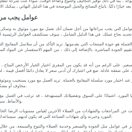
د ، بما في ذلك توفير التكاليف والتنوع وكفاءة الوقت. سواء كنت شركة تتطلع إل
- عوامل يجب مرا
العوامل التي يجب مراعاتها من أجل ضمان أنك تعمل مع مورد موثوق به وسكر. 
لجملة هو جودة المنتجات التي يقدمونها. تريد التأكد من أن سلاسل المفاتيح ال
ييم الجودة المباشرة. بالإضافة إلى ذلك ، من المهم الاستفسار عن المواد ال
تسعير. على الرغم من أنه قد يكون من المغري اختيار الخيار الأرخص المتاح ، ف
بار عند اختيار مورد سلسلة المفاتيح بالجملة. تريد العمل مع مورد يستجيب وموثو
مخاوف أو مشكلات على الفور ويجب أن يكون على استعداد للعمل معك لضمان رضاك.
 المورد. اعتمادًا على السوق وتفضيلاتك المستهدفة ، قد ترغب في العمل م
والأنماط. سيتيح لك ذلك تلبية جمهورًا أوسع والبقاء قادرين على المنافسة في السوق.
بحث عن المراجعات والشهادات من العملاء الآخرين لقياس مستويات الرضا ال
المورد وخبرته وأي شهادات الصناعة التي قد يكون لديهم. سيساعدك العمل مع مورد محترم وموثوق عليه على بناء أعمال ناجحة ومستدامة.
ظر في عوامل مثل الجودة والتسعير وخدمة العملاء والتنوع والسمعة. من خلال 