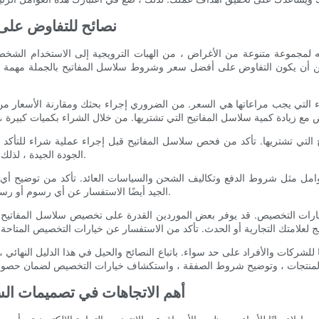
- نصائح للتفاوض ع
لمجموعة متنوعة من الأغراض ، من الهبات الترويجية إلى الاستخدام الشخصي
 أن يكون التفاوض على أفضل سعر وشروط سلاسل المفاتيح بالجملة مهمة شا
أشياء التي يجب مراعاتها هي السعر. من الضروري إجراء بحثك ومقارنة الأس
يح التي تشتريها. تأكد من فحص سلاسل المفاتيح قبل إجراء عملية شراء للتأكد م
الجودة الجيدة ، لذلك لا تخف من طلب عينات أو مراجع من المورد للتحقق من جودة منتجاتها.
امل مثل شروط الدفع وتكاليف الشحن والسياسات العائد. تأكد من توضيح أي
الجيد أيضًا الاستفسار عن أي رسوم أو رسوم إضافية قد تنطبق على طلبك لتجنب أي مفاجآت في فاتورتك النهائية.
يارات التخصيص. قد يوفر بعض الموردين القدرة على تخصيص سلاسل المفاتيح 
ًا للشركات والأفراد على حد سواء. باتباع النصائح والحيل في هذا الدليل النها
- أهم الاتجاهات في تصميمات الس