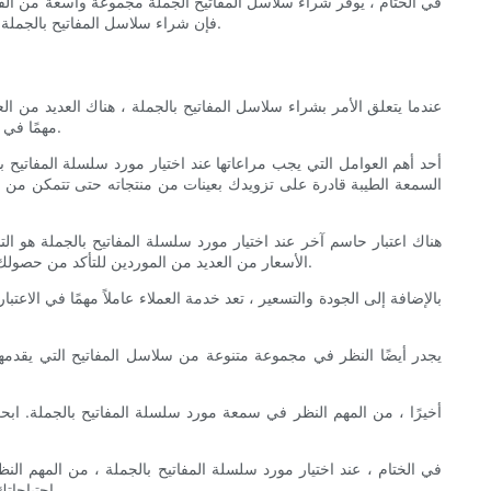
في الختام ، يوفر شراء سلاسل المفاتيح الجملة مجموعة واسعة من الفوائ
فإن شراء سلاسل المفاتيح بالجملة يعد خيارًا ذكيًا. باتباع النصائح والحيل الموضحة في هذا الدليل النهائي ، يمكنك الاستفادة القصوى من شراء سلسلة المفاتيح وجني الفوائد لسنوات قادمة.
عندما يتعلق الأمر بشراء سلاسل المفاتيح بالجملة ، هناك العديد من 
مهمًا في تحديد نجاح عملك. في هذا الدليل الشامل ، سوف نستكشف العوامل الرئيسية التي يجب أن تضعها في الاعتبار عند اختيار مورد سلسلة المفاتيح بالجملة.
أحد أهم العوامل التي يجب مراعاتها عند اختيار مورد سلسلة المفاتيح با
السمعة الطيبة قادرة على تزويدك بعينات من منتجاته حتى تتمكن من تق
هناك اعتبار حاسم آخر عند اختيار مورد سلسلة المفاتيح بالجملة هو ال
الأسعار من العديد من الموردين للتأكد من حصولك على صفقة عادلة. ضع في اعتبارك أن أدنى سعر لا يعادل دائمًا أفضل قيمة ، لذلك من الضروري تحقيق توازن بين القدرة على تحمل التكاليف والجودة.
بالإضافة إلى الجودة والتسعير ، تعد خدمة العملاء عاملاً مهمًا في الاعت
يجدر أيضًا النظر في مجموعة متنوعة من سلاسل المفاتيح التي يقدمها
أخيرًا ، من المهم النظر في سمعة مورد سلسلة المفاتيح بالجملة. ا
في الختام ، عند اختيار مورد سلسلة المفاتيح بالجملة ، من المهم الن
احتياجاتك ويساعدك على تحقيق أهداف عملك. لذلك ، ضع في اعتبارك هذه العوامل الرئيسية بعناية واتخاذ قرار مستنير عند اختيار مورد سلسلة المفاتيح بالجملة.