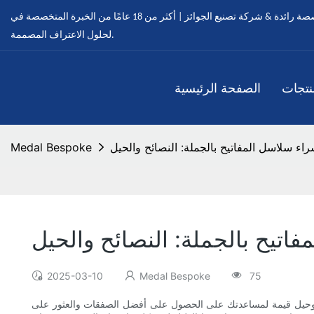
ميدالية مخصصة - ميداليات مخصصة رائدة & شركة تصنيع الجوائز | أكثر من 18 عامًا من الخبرة المتخصصة في OEM & خدمات ODM
لحلول الاعتراف المصممة.
نتجات
الصفحة الرئيسية
شراء سلاسل المفاتيح بالجملة: النصائح والحيل
Medal Bespoke
فاتيح بالجملة: النصائح والحيل
2025-03-10
Medal Bespoke
75
صائح وحيل قيمة لمساعدتك على الحصول على أفضل الصفقات والعثور على