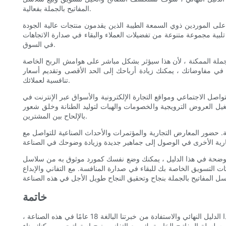
المفاتيح بالجملة بفعالية.
ر على الموردين ذوي السمعة الطيبة الذين يقدمون منتجات عالية الجودة
لبية مجموعة متنوعة من تفضيلات العملاء والبقاء في صدارة الاتجاهات
في السوق.
ملة الممكنة ، لأن هذا سيؤثر بشكل مباشر على هوامش الربح الخاصة
 مفاوضاتك ، يمكنك زيادة أرباحك إلى الحد الأقصى وتقديم أسعار
تنافسية لعملائك.
تواصل الاجتماعي ومواقع التجارة الإلكترونية والأسواق عبر الإنترنت في
يل العروض الترويجية والخصومات والهبات لتوليد الطنانة وخلق شعور
بالإلحاح بين المشترين.
ية. حضور المعارض التجارية والمؤتمرات والأحداث الصناعية للتواصل مع
ل الموضحة في هذا الدليل ، يمكنك وضع نفسك كمورد موثوق به من سلاسل
ت التسويق الخاصة بك للبقاء في صدارة المنافسة. مع التفاني والإبداع
خاتمة
في الختام ، يمكن أن يكون شراء سلاسل المفاتيح بالجملة فرصة عمل مربحة إذا تم ذلك بشكل صحيح. من خلال اتباع النصائح والحيل الموضحة في هذا الدليل النهائي والاستفادة من خبرتنا البالغة 18 عامًا في هذه الصناعة ،
لسلة المفاتيح الخاصة بك. مع التفاني ونهج استراتيجي ، يمكنك بناء