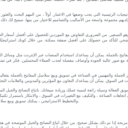
يجيات الرئيسية التي يجب وضعها في الاعتبار. أولاً ، من المهم البحث والعثو
هم مجموعة واسعة من الأساليب والتصاميم للاختيار من بينها. سيتيح لك ذلك ت
وهو التسعير. من الضروري التفاوض مع الموردين للحصول على أفضل أسعار الج
ن للتأكد من حصولك على أفضل صفقة ممكنة. من خلال كونك استراتيجيًا في
المفاتيح بالجملة. يمكن أن يساعدك استخدام المنصات عبر الإنترنت مثل وسائل ال
ابة مع صور عالية الجودة وأوصاف مفصلة لجذب العملاء المحتملين. فكر في تشغ
ر الجملة والمهنيين في الصناعة في تسويق وبيع سلاسل المفاتيح بالجملة بفعال
سويق الفعالة وسيلة رائعة لتنمية عملك وزيادة مبيعاتك. باتباع النصائح والحي
تجاهات الصناعة ، والتكيف مع التغييرات في السوق ، والابتكار باستمرار تكتيكا
والتخطيط الاستراتيجي ، يمكنك تسويق وبيع سلاسل المفاتيح بالجملة بنجاح وتحقيق النجاح طويل الأجل في هذه الصناعة.
، والبقاء على رأس الاتجاهات ، وإعطاء أولويات الجودة لضمان ازدهار أعمال س