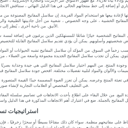
لاء بيانًا للأزياء. مع ظهور الأسواق عبر الإنترنت والتجارة الإلكترونية ، أصبح
ا لإعادة بيعها هو استخدام المواد الفريدة. إن سلاسل المفاتيح المصنوعة من م
تيح الخشبية ، على وجه الخصوص ، شعبية من أجل جاذبيتها الطبيعية والريفي
الأنيق. من ناحية أخرى ، يُنظر إلى سلاسل المفاتيح الجلدية على أنها عنصر فاخر وغالبًا ما تعتبر خيارًا متميزًا.
مفاتيح الشخصية خيارًا شائعًا للمستهلكين الذين يرغبون في إضافة لمسة ش
 يكتسب زخماً في السوق. من المؤكد أن سلاسل المفاتيح تشبه الحيوانات أو المواد
م وجودة المنتج. من المهم اختيار سلاسل المفاتيح التي هي جيدة وجذابة بصري
ر في تعبئة المنتج وعرضه. يمكن أن تعزز العبوة المصممة جيدًا القيمة المتصورة
في التغليف المخصص أو العلامات التجارية لإنشاء صورة علامة تجارية متماسكة ولا تنسى لمنتجات سلسلة المفاتيح الخاصة بك.
ادة البيع. من خلال البقاء على اطلاع بأحدث الاتجاهات في تصاميم سلسلة المفات
- استراتيجيات ت
على مفاتيحهم منظمة. سواء كان ذلك مفتاحًا بسيطًا أو سحرًا زخرفيًا ، ف
 من شعبية سلاسل المفاتيح ، يعد شراء الجملة استراتيجية أعمال ذكية. في ه