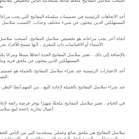
أصبحت سلاسل المفاتيح ملحقًا شائعًا يستخدمه الناس لتخصيص مفاتيحهم وإد
تجاري أو إضافة إلى خط منتجاتهم الحالي. في هذا الدليل النهائي ، سنناقش الاتجاهات العليا في تصميمات سلسلة المفاتيح التي يجب مراعاتها لإعادة بيعها.
أحد الاتجاهات الرئيسية في تصميمات سلسلة المفاتيح التي يجب مراعاته
المستهلكين الذين يبحثون عن شيء مختلف وجذاب. اكتسبت سلاسل المفا
اتجاه آخر يجب مراعاته هو تخصيص سلاسل المفاتيح. أصبحت سلاسل ال
الأسماء أو الاقتباسات ذات المغزى ، لأنها تسمح للأفراد بعرض شخصيتهم وأسلوبهم. يمكن أن يؤدي تقديم سلاسل المفاتيح القابلة للتخصيص إلى تمييز منتجاتك عن الآخرين في السوق وجذب قاعدة عملاء مخلصة.
بالإضافة إلى ذلك ، تعتبر سلاسل المفاتيح الجدة اتجاهًا ممتعًا ومرحًا
المستهلكين الذين يبحثون عن ملحق فريد وملتوي. يمكن أن تجذب سلاسل المفاتيح الجديدة مجموعة واسعة من العملاء ، من الأطفال إلى البالغين ، مما يجعلها خيارًا متعدد الاستخدامات لإعادة بيعها.
أحد الاعتبارات الرئيسية عند شراء سلاسل المفاتيح بالجملة هو تصمي
التصميمات والألوان والمواد لتلبية تفضيلات مختلفة. افحص جودة سلاسل المفاتيح قبل إجراء عملية شراء كبيرة لضمان تلبية معاييرك وسوف ترضي عملائك.
عند شراء سلاسل المفاتيح بالجملة لإعادة البيع ، من المهم أيضًا النظ
في الختام ، تعتبر سلاسل المفاتيح ملحقًا شهيرًا يوفر فرصة رائعة لإع
أعمال تجارية ناجحة لبيع سلاسل المفاتيح بالجملة. ضع في اعتبارك أهم الاتجاهات المذكورة في هذا الدليل واستخدمها كمصدر إلهام لإنشاء خط إنتاج يجذب مجموعة واسعة من العملاء.
سلاسل المفاتيح هي ملحق شائع وعملي يستخدمه كثير من الناس للحفاظ 
من المستهلكين. بالنسبة لتجار التجزئة الذين يتطلعون إلى الاستفادة