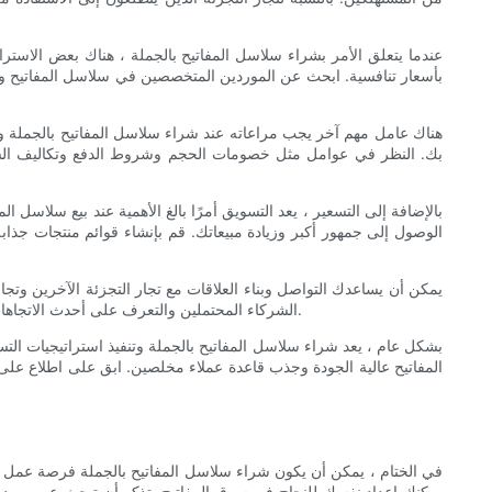
عندما يتعلق الأمر بشراء سلاسل المفاتيح بالجملة ، هناك بعض الاسترات
بأسعار تنافسية. ابحث عن الموردين المتخصصين في سلاسل المفاتيح ولدي
هناك عامل مهم آخر يجب مراعاته عند شراء سلاسل المفاتيح بالجملة 
بك. النظر في عوامل مثل خصومات الحجم وشروط الدفع وتكاليف الشح
بالإضافة إلى التسعير ، يعد التسويق أمرًا بالغ الأهمية عند بيع سلاسل 
الوصول إلى جمهور أكبر وزيادة مبيعاتك. قم بإنشاء قوائم منتجات جذ
يمكن أن يساعدك التواصل وبناء العلاقات مع تجار التجزئة الآخرين وتجا
الشركاء المحتملين والتعرف على أحدث الاتجاهات في السوق. يمكن أن يساعدك التعاون مع المؤثرين والمدونين والعلامات التجارية الأخرى في الوصول إلى جماهير جديدة وزيادة وضوحك في الصناعة.
بشكل عام ، يعد شراء سلاسل المفاتيح بالجملة وتنفيذ استراتيجيات الت
المفاتيح عالية الجودة وجذب قاعدة عملاء مخلصين. ابق على اطلاع على ا
يمكنك إعداد نفسك للنجاح في سوق المفاتيح. تذكر أن تبحث عن مورديك 