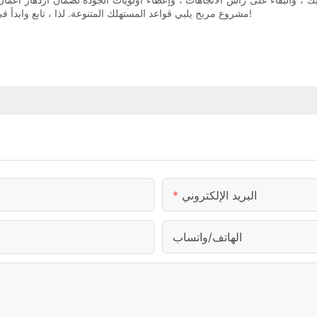
مشروع مربح يلبي قواعد المستهلك المتنوعة. لذا ، تابع وابدأ في تنفيذ هذه الاستراتيجيات لأخذ أعمالك المفاتيح بالجملة إلى آفاق جديدة!
البريد الإلكتروني
الهاتف/واتساب