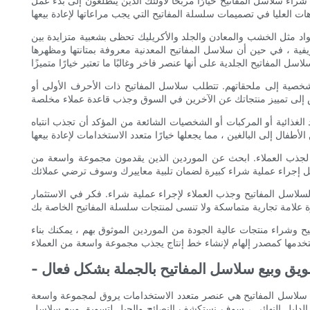
 شراء سلاسل المفاتيح خيارًا مربحًا لأولئك الذين يتطلعون إلى بدء عمل
واد مثل الخشب والمعادن والجلد والأكريليك تحظى بشعبية متزايدة بين
ة ، في حين أن سلاسل المفاتيح المعدنية معروفة بمتانتها ومظهرها
خصية إلى ملحقاتهم. تتطلب سلاسل المفاتيح ذات الأحرف الأولى أو
 الغذائية أو المركبات أو الشخصيات الشائعة من المؤكد أن تجذب انتباه
ًا لجذب العملاء. ابحث عن الموردين الذين يقدمون مجموعة واسعة من
 لسلاسل المفاتيح وجذب العملاء لإجراء عملية شراء. فكر في الاستثمار
يح وشراء منتجات عالية الجودة من الموردين الموثوق بهم ، يمكنك بناء
سويق وبيع سلاسل المفاتيح بالجملة بشكل فعال
إن سلاسل المفاتيح هي عنصر متعدد الاستخدامات يروق لمجموعة واسعة
ذا الدليل النهائي ، سوف نستكشف النصائح والحيل لتسويق وبيع سلاسل