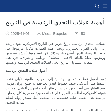
أهمية عملات التحدي الرئاسية في التاريخ
2025-11-01
Medal Bespoke
53
لعملات التحدي الرئاسية تاريخٌ عريق في التاريخ الأمريكي، يعود تاريخه
إلى أوائل القرن العشرين. وتحتل هذه العملات مكانةً مرموقةً في
قلوب الرؤساء الذين أصدروها، وكذلك مَن استلموها. يُجسّد تصميمها
ورمزيتها صلةً بالقائد الأعلى، مُجسّدةً الوطنية والشرف. في هذه
المقالة، سنتناول التاريخ الغني لعملات التحدي الرئاسية وأهميتها.
أصول عملات التحدي الرئاسية
تعود أصول عملات التحدي الرئاسية إلى الحرب العالمية الأولى عندما
أُسقط طيار أمريكي خلف خطوط العدو. بعد فقدانه جميع أوراق هويته،
وقع الطيار في أسر جنود فرنسيين ظنّوا أنه جاسوس ألماني. ولإثبات
هويته كأمريكي، أطلعهم الطيار على عملة صغيرة محفورة كان يحملها.
لم تنقذ هذه العملة حياته فحسب، بل أصبحت أيضًا مصدر إلهام لتقليد
عملات التحدي.
منذ ذلك الحين، واصل الرؤساء تقليد إصدار عملات تحدي فريدة خاصة