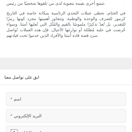
تتمتع أخرى بقيمة معنوية لدى من تلقوها شخصيًا من رئيس.
في الختام، تحظى عملات التحدي الرئاسية بمكانة خاصة في التاريخ
كرموز للشرف والوحدة والوطنية. وتتجاوز أهميتها مجرد كونها رمزًا
للتقدير، بل تُعدّ تذكيرًا ملموسًا بالقيم والمُثُل التي تُعليها أمتنا. وسواء
عُرضت في علبة مُظللة أو توارثتها الأجيال، فإن هذه العملات تُواصل
سرد قصة قادة أمتنا والأفراد الذين خدموا تحت قيادتهم.
ابق على تواصل معنا
اسم
البريد الإلكتروني