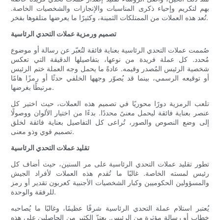
بهم لتكريم وإحياء ذكرى المناسبات والإنجازات والشخصيات الخاصة.
تُعد هذه العملات من الممتلكات الثمينة، وكثيرًا ما يعرضها متلقوها بفخر.
تصميم ورمزية عملات التحدي الرئاسية
صُممت عملات التحدي الرئاسية بعناية فائقة لتُعبّر عن رسالة أو موضوع
مُحدد. كل عملة فريدة من نوعها، بتفاصيلها الدقيقة التي تعكس
شخصية الرئيس المُصدر وقيمه. عادةً ما يحمل وجه العملة ختم الرئيس
أو توقيعه الرسمي، بينما قد يُصوّر وجهها الخلفي حدثًا أو رمزًا هامًا
مرتبطًا بغرضها.
تلعب الرمزية دورًا محوريًا في تصميم هذه العملات، حيث اختير كل
عنصر بعناية فائقة ليحمل معنىً محددًا. بدءًا من اختيار الألوان ووصولًا
إلى وضع النصوص والصور، تُراعى كل التفاصيل بعناية فائقة لخلق
تصميم قوي وذو معنى.
تقليد عملات التحدي الرئاسية
تطور تقليد عملات التحدي الرئاسية على مر السنين، حيث أضاف كل
رئيس لمسته الخاصة. غالبًا ما تُقدم هذه العملات لأفراد الجيش
والمسؤولين الحكوميين وكبار الشخصيات الأجنبية كعربون تقدير أو رمز
للرفقة والوحدة.
يُعتبر استلام عملة التحدي الرئاسية شرفًا عظيمًا، وغالبًا ما يُصاحبه
خطاب أو رسالة مؤثرة من الرئيس. يعتزّ الكثير من الحاصلين على هذه