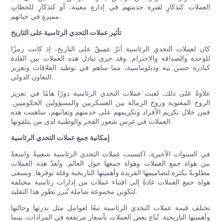
العملات كتذكارٍ لفترة خدمتهم في إدارةٍ معينة، أو كتذكارٍ للحظاتٍ
مميزةٍ في حياتهم.
تأثير عملات التحدي الرئاسية على التاريخ
كان لعملات التحدي الرئاسية أثرٌ عميقٌ على التاريخ، إذ كانت رمزًا
للوحدة والصداقة والاحترام. وقد جرى تبادل هذه العملات بين القادة
كبادرة حسن نية ودبلوماسية، مما ساهم في توطيد العلاقات وتعزيز
التعاون الدولي.
علاوةً على ذلك، لعبت عملات التحدي الرئاسية دورًا هامًا في تعزيز
الروح المعنوية وروح الزمالة بين العسكريين والمسؤولين الحكوميين.
فمن خلال تكريم الأفراد وتكريمهم على خدمتهم وتفانيهم، ساهمت هذه
العملات في غرس شعور الفخر والوطنية لدى من يتلقونها.
إمكانية جمع عملات التحدي الرئاسية
في السنوات الأخيرة، اكتسبت عملات التحدي الرئاسية شعبيةً واسعةً
بين هواة جمع العملات وهواة جمعها حول العالم. وتُعدّ هذه العملات
مطلوبةً بكثرة لتصاميمها الفريدة وأهميتها التاريخية وقلة توفرها. ويسعى
هواة جمع العملات عادةً إلى اقتناء عملات من إدارات رئاسية مختلفة
لتكوين مجموعة شاملة تُبرز تطور هذا التقليد.
تختلف قيمة عملات التحدي الرئاسية تبعًا لعوامل مثل ندرتها وحالتها
وأهميتها التاريخية. تُباع بعض العملات بأسعار مرتفعة في المزادات، بينما