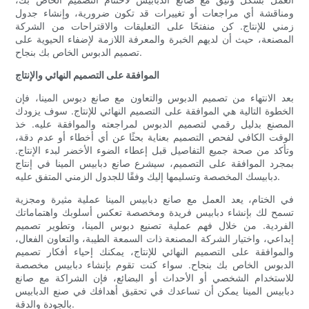
ومناقشة أي مراجعات أو تغييرات قد تكون ضرورية، وإنشاء جدول
زمني للإنتاج. كن منفتحًا على التعليقات والاقتراحات من الشركة
المصنعة، حيث أن لديهم الخبرة والمعرفة اللازمة لإضفاء الحيوية على
تصميم الدبوس الخاص بك بنجاح.
الموافقة على التصميم النهائي والإنتاج
بعد الانتهاء من تصميم الدبوس والتعاون مع صانع دبوس المينا، فإن
الخطوة التالية هي الموافقة على التصميم النهائي للإنتاج. سوف يزودك
المصنع بدليل رقمي لتصميم الدبوس لمراجعته والموافقة عليه. خذ
الوقت الكافي لفحص التصميم بعناية بحثًا عن أي أخطاء أو عدم دقة،
وتأكد من صحة جميع التفاصيل قبل إعطاء الضوء الأخضر لبدء الإنتاج.
بمجرد الموافقة على التصميم، سيشرع صانع دبابيس المينا في إنتاج
دبابيسك المخصصة وتسليمها إليك وفقًا للجدول الزمني المتفق عليه.
في الختام، يعد العمل مع صانع دبابيس المينا عملية مثيرة ومجزية
تسمح لك بإنشاء دبابيس فريدة ومخصصة تعكس أسلوبك واهتماماتك
الفردية. من خلال فهم عملية تصنيع دبوس المينا، وتطوير تصميم
إبداعي، واختيار الشركة المصنعة ذات السمعة الطيبة، والتعاون الفعال،
والموافقة على التصميم النهائي للإنتاج، يمكنك إحياء أفكار تصميم
الدبوس الخاص بك بنجاح. سواء كنت تقوم بإنشاء دبابيس مخصصة
للاستخدام الشخصي أو الأحداث أو البضائع، فإن الشراكة مع صانع
دبابيس المينا يمكن أن تساعدك في تحقيق أهدافك في صنع الدبابيس
بالجودة والدقة.