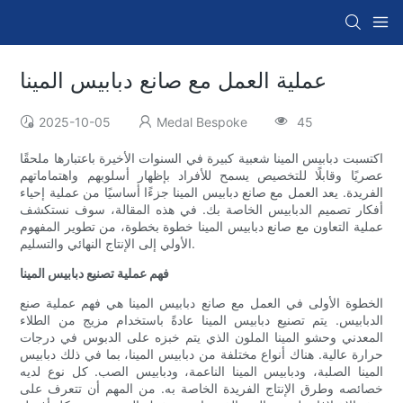
عملية العمل مع صانع دبابيس المينا
2025-10-05
Medal Bespoke
45
اكتسبت دبابيس المينا شعبية كبيرة في السنوات الأخيرة باعتبارها ملحقًا
عصريًا وقابلًا للتخصيص يسمح للأفراد بإظهار أسلوبهم واهتماماتهم
الفريدة. يعد العمل مع صانع دبابيس المينا جزءًا أساسيًا من عملية إحياء
أفكار تصميم الدبابيس الخاصة بك. في هذه المقالة، سوف نستكشف
عملية التعاون مع صانع دبابيس المينا خطوة بخطوة، من تطوير المفهوم
الأولي إلى الإنتاج النهائي والتسليم.
فهم عملية تصنيع دبابيس المينا
الخطوة الأولى في العمل مع صانع دبابيس المينا هي فهم عملية صنع
الدبابيس. يتم تصنيع دبابيس المينا عادةً باستخدام مزيج من الطلاء
المعدني وحشو المينا الملون الذي يتم خبزه على الدبوس في درجات
حرارة عالية. هناك أنواع مختلفة من دبابيس المينا، بما في ذلك دبابيس
المينا الصلبة، ودبابيس المينا الناعمة، ودبابيس الصب. كل نوع لديه
خصائصه وطرق الإنتاج الفريدة الخاصة به. من المهم أن تتعرف على