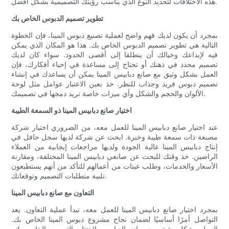
هذه الاختلافات لتحديد النوع الذي يناسب رؤيتك التصميمية بشكل أفضل.
تطوير تصميم الدبوس الخاص بك
بمجرد أن يكون لديك فهم واضح لعملية تصنيع دبوس المينا، فإن الخطوة
التالية هي تطوير تصميم الدبوس الخاص بك. هذا هو المكان الذي يمكن
فيه لإبداعك وخيالك أن ينطلقا إلى أقصى الحدود. سواء كان لديك
تصميم محدد في ذهنك أو تحتاج إلى مساعدة في إحياء أفكارك، فإن
العمل بشكل وثيق مع صانع دبابيس المينا يمكن أن يساعدك في إنشاء
تصميم دبوس فريد وجذاب للنظر. خذ بعين الاعتبار عوامل مثل لوحة
الألوان والحجم والشكل وأي ميزات خاصة تريد دمجها في تصميمك.
اختيار صانع دبابيس المينا ذو السمعة الطيبة
عند اختيار صانع دبابيس المينا للعمل معه، من الضروري اختيار شركة
مصنعة ذات سمعة طيبة وخبرة. ابحث عن شركة لديها سجل حافل في
إنتاج دبابيس المينا عالية الجودة ولديها مراجعات إيجابية من العملاء
الراضين. خذ وقتك للبحث عن صانعي دبابيس المينا المختلفة، ومقارنة
الأسعار والخدمات، وطلب عينات من أعمالهم للتأكد من أنهم يستطيعون
تلبية متطلبات التصميم وتوقعاتك.
التعاون مع صانع دبابيس المينا
بمجرد اختيار صانع دبابيس المينا للعمل معه، تبدأ عملية التعاون. يعد
التواصل أمرًا أساسيًا لضمان نجاح مشروع دبوس المينا الخاص بك.
العمل بشكل وثيق مع صانع الدبابيس لاختتام التصميم الخاص بك،