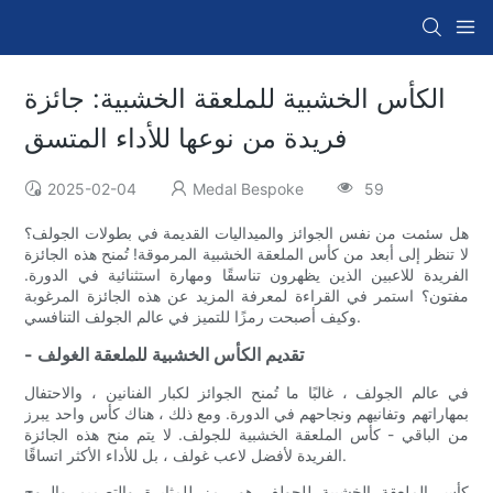
الكأس الخشبية للملعقة الخشبية: جائزة
فريدة من نوعها للأداء المتسق
2025-02-04
Medal Bespoke
59
هل سئمت من نفس الجوائز والميداليات القديمة في بطولات الجولف؟
لا تنظر إلى أبعد من كأس الملعقة الخشبية المرموقة! تُمنح هذه الجائزة
الفريدة للاعبين الذين يظهرون تناسقًا ومهارة استثنائية في الدورة.
مفتون؟ استمر في القراءة لمعرفة المزيد عن هذه الجائزة المرغوبة
وكيف أصبحت رمزًا للتميز في عالم الجولف التنافسي.
- تقديم الكأس الخشبية للملعقة الغولف
في عالم الجولف ، غالبًا ما تُمنح الجوائز لكبار الفنانين ، والاحتفال
بمهاراتهم وتفانيهم ونجاحهم في الدورة. ومع ذلك ، هناك كأس واحد يبرز
من الباقي - كأس الملعقة الخشبية للجولف. لا يتم منح هذه الجائزة
الفريدة لأفضل لاعب غولف ، بل للأداء الأكثر اتساقًا.
كأس الملعقة الخشبية للجولف هو رمز للمثابرة والتصميم والروح