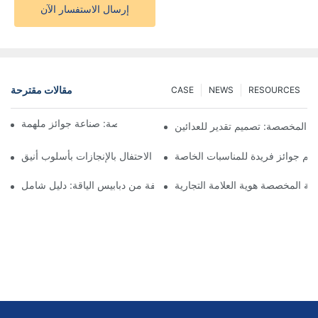
إرسال الاستفسار الآن
مقالات مقترحة
CASE
NEWS
RESOURCES
فن صنع الميداليات المخصصة: صناعة جوائز ملهمة
ق المخصصة: تصميم تقدير للعدائين
م جوائز فريدة للمناسبات الخاصة
ميداليات الجوائز المخصصة: الاحتفال بالإنجازات بأسلوب أنيق
دنية المخصصة هوية العلامة التجارية
فهم أنواع مختلفة من دبابيس الياقة: دليل شامل