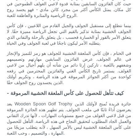
حيث كان الفائزون السابقين بمثابة قدوة لاعبي الغولف الطموحين في
كل مكان. يمثل الكأس أكثر من مجرد كائن مادي - فهو يجسد روح
الروح الرياضية والمثابرة والعاطفة للعبة.
بينما نتطلع إلى مستقبل الجولف والجيل القادم من اللاعبين ، فإن كأس
الجولف الخشبية بمثابة تذكير بالقيم التي تجعل الرياضة مميزة حقًا. لا
يتعلق الأمر بالفوز أو الخسارة فحسب ، بل يتعلق بالرحلة والتفاني الذي
يتطلبه الأمر ليكون ناجحًا في لعبة الجولف وفي الحياة.
في الختام ، فإن كأس الملعقة الخشبية للجولف هو رمز للتميز والإنجاز
في عالم الجولف. عرض الفائزون السابقين مهارتهم وتصميمهم
وشغفهم باللعبة ، تاركين إرثا دائم من شأنه أن يلهم أجيال من لاعبي
الغولف. يستمر تاريخ الكأس الغني والفائزين المحترمين في رفعه
كواحدة من أكثر الجوائز المرموقة في هذه الرياضة ، وتكريم أولئك
الذين يجسدون روح الجولف حقًا.
- كيف تتأهل للحصول على كأس الملعقة الخشبية المرموقة
يعد Wooden Spoon Golf Trophy جائزة فريدة تُمنح لأولئك الذين
يعرضون أداءً ثابتًا في ملعب الجولف. يتم تطهير هذه الجائزة المرموقة
من قبل لاعبي الغولف من جميع مستويات المهارات ، لأنها تدرك التفاني
والعمل الجاد المطلوب لتحقيق النجاح في هذه الرياضة. التأهل للحصول
على كأس الملعقة الخشبية ليس بالأمر السهل ، لأنه يتطلب مزيجًا من
المهارة ، والتصميم ، وحب اللعبة.