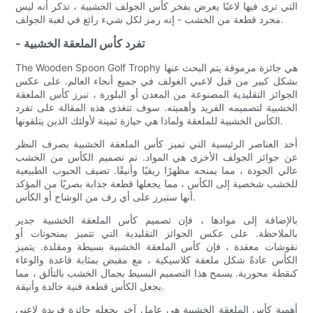
التي ترى فيها لاعبًا يعرض بفخر كأس الجولف الخشبية ، تذكر أنه ليس
مجرد قطعة من الخشب - إنه رمز لكل شيء رائع في لعبة الجولف.
- تفرد كأس الملعقة الخشبية
The Wooden Spoon Golf Trophy هي جائزة مرموقة يتم البحث عنها
بشكل كبير من قبل لاعبي الغولف في جميع أنحاء العالم. على عكس
الجوائز التقليدية المصنوعة من المعدن أو البلورة ، تبرز كأس الملعقة
الخشبية لتصميمه الفريد وأهميته. سوف تتغذى هذه المقالة على تفرد
الكأس الخشبية للملعقة ولماذا هي حيازة ثمينة لأولئك الذين يتلقونها.
أحد العناصر الرئيسية التي تميز كأس الملعقة الخشبية بصرف النظر
عن جوائز الجولف الأخرى هي المواد. تم تصميم الكأس من الخشب
عالي الجودة ، مما يمنحه مظهرًا ريفيًا وأنيقًا. تضيف الحبوب الطبيعية
للخشب شخصية إلى الكأس ، مما يجعلها قطعة جذابة بصريًا من المؤكد
أنها ستبرز على أي رف من الوشاح أو الكأس.
بالإضافة إلى موادها ، فإن تصميم كأس الملعقة الخشبية جدير
بالملاحظة. على عكس الجوائز التقليدية التي تتميز بمنحوتات أو
نقوشات معقدة ، فإن كأس الملعقة الخشبية بسيطة ومقلدة. يتميز
الكأس عادةً شكل ملعقة كلاسيكية ، مع مقبض بمثابة قاعدة والوعاء
كنقطة محورية. يسمح هذا التصميم البسيط بجمال الخشب بالتألق ، مما
يجعل الكأس قطعة فنية خالدة وأنيقة.
أهمية كأس الملعقة الخشبية هي عامل آخر يجعله جائزة فريدة لاعبي