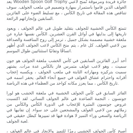
يعد Wooden Spoon Golf Trophy جائزة فريدة ومرموقة تُمنح لاعبي
الغولف الذين قاموا باستمرار بمهارة وتصميم في ملعب الجولف. سوف
تتناقص هذه المقالة في تاريخ الكأس ، مع تسليط الضوء على الفائزين
السابقين وإنجازاتهم الرائعة.
تتمتع الكأس الخشبية للجولف بتقليد طويل في عالم الجولف ، ويعود
تاريخها إلى بدايتها في أوائل القرن العشرين. الكأس نفسها عبارة عن
ملعقة خشبية مصممة بشكل جميل ، ترمز إلى روح المنافسة والصداقة
بين لاعبي الغولف. كل عام ، يتم منح الكأس لاعب الجولف الذي أظهر
اتساقًا وتفانيًا استثنائيين طوال الموسم.
أحد أبرز الفائزين السابقين في كأس الخشب ملعقة الجولف هو جون
سميث ، وهو لاعب غولف متمرس فاز بالكأس عدة مرات. يشتهر
سميث بتركيزه ومهاراته الثابتة في ملعب الجولف ، ويكسبه إعجاب
أقرانه واحترام عشاق الغولف في جميع أنحاء العالم. يحفر اسمه في
تاريخ الكأس ، مما يعزز مكانه كواحد من العظماء في هذه الرياضة.
الفائز السابق في كأس الجولف الخشبية في ملعقة الخشب هو لورا
جونسون ، النجمة الصاعدة في عالم الجولف النسائي. لقد اكتسبت
عروض جونسون المثيرة للإعجاب في الدورة الكأس والكأس من
زملائهم من لاعبي الغولف والمشجعين على حد سواء. إن تفانيها في
الرياضة والسعي وراء التميز لا هوادة فيها قد تمييزها كبطل حقيقي في
لعبة الجولف.
أصبح كأس الجولف الخشبي رمزًا للتميز والإنجاز في عالم الغولف ،