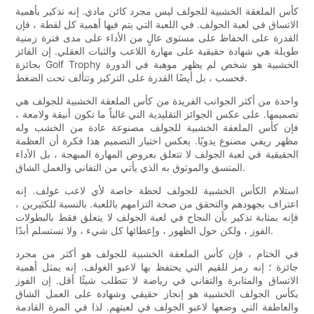
كأس الملعقة الخشبية للجولف ليس مجرد كائن مادي. إنه تذكير بأهمية
الاتساق في لعبة الجولف. في اللعبة التي يتم فيها أهمية كل لقطة ، فإن
القدرة على الحفاظ على مستوى عالٍ من الأداء على مدى فترة زمنية
طويلة هي شهادة حقيقية على مهارة اللاعب والثبات العقلي. إن الفائز
بجائزة Golf Trophy الخشبية هو شخص لم يظهر موهبة في الدورة
فحسب ، بل أيضًا القدرة على التركيز وتتألف تحت الضغط.
واحدة من أكثر الجوانب الفريدة من كأس الملعقة الخشبية للجولف هي
تصميمها. على عكس الجوائز التقليدية التي غالباً ما تكون أنيقة ولامعة ،
فإن كأس الملعقة الخشبية للجولف مصنوعة عادة من الخشب وله
مظهر ريفي مصنوع يدويًا. يعكس اختيار التصميم هذا فكرة أن العظمة
الحقيقية في لعبة الجولف لا تتعلق بعروض المهارة المبهجة ، بل الأداء
المتسق والموثوق به الذي يأتي من التفاني والعمل الشاق.
استلام الكأس الخشبية للجولف لحظة خاصة لأي لاعب غولف. إنه
اعتراف بجهودهم والتحقق من صحة التزامهم باللعبة. بالنسبة للكثيرين ،
فإنه بمثابة تذكير بأن النجاح في لعبة الجولف لا يتعلق فقط بالبطولات
الفوز ، ولكن حول الظهور ، وإعطائها كل شيء ، ولا تستسلم أبدًا.
في الختام ، فإن كأس الملعقة الخشبية للجولف هو أكثر من مجرد
جائزة ؛ إنه رمز للقيم التي يحتفظ بها لاعبو الغولف. إنه يمثل أهمية
الاتساق والمثابرة والتفاني في رياضة لا تتطلب شيئًا أقل. إن الفوز
بكأس الجولف الخشبية هو إنجاز حقيقي وشهادة على العمل الشاق
والعاطفة التي وضعها لاعبو الجولف في لعبتهم. لذا في المرة القادمة