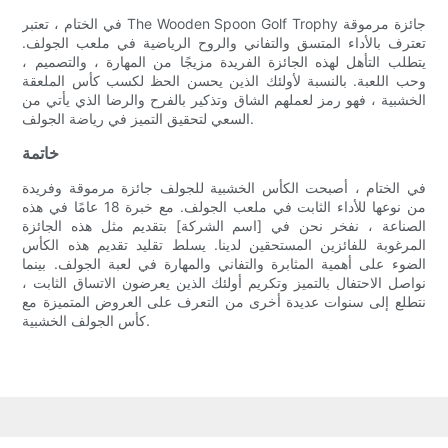
في الختام ، تعتبر The Wooden Spoon Golf Trophy جائزة مرموقة
تعترف بالأداء المتسق والتفاني والروح الرياضية في ملعب الجولف.
يتطلب التأهل لهذه الجائزة الفريدة مزيجًا من المهارة ، والتصميم ،
وحب اللعبة. بالنسبة لأولئك الذين يحسن الحظ لكسب كأس الملعقة
الخشبية ، فهو رمز لعملهم الشاق وتذكير بالفرح والرضا الذي يأتي من
السعي لتحقيق التميز في رياضة الجولف.
خاتمة
في الختام ، أصبحت الكأس الخشبية للجولف جائزة مرموقة وفريدة
من نوعها للأداء الثابت في ملعب الجولف. مع خبرة 18 عامًا في هذه
الصناعة ، نفخر نحن في [اسم الشركة] بتقديم مثل هذه الجائزة
المرغوبة للفائزين المستحقين لدينا. يسلط تقليد تقديم هذه الكأس
الضوء على أهمية المثابرة والتفاني والمهارة في لعبة الجولف. بينما
نواصل الاحتفال بالتميز وتكريم أولئك الذين يعرضون الاتساق الثابت ،
نتطلع إلى سنوات عديدة أخرى من التعرف على العروض المتميزة مع
كأس الجولف الخشبية.