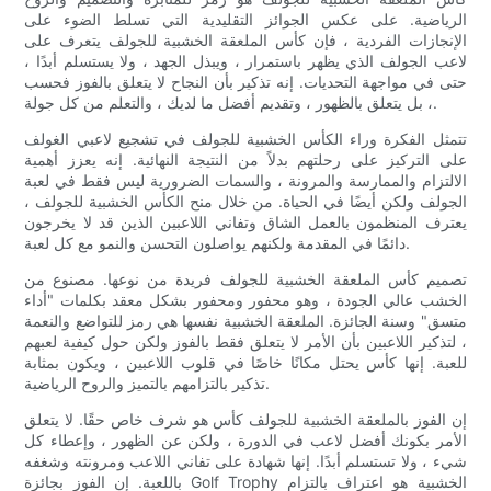
الرياضية. على عكس الجوائز التقليدية التي تسلط الضوء على
الإنجازات الفردية ، فإن كأس الملعقة الخشبية للجولف يتعرف على
لاعب الجولف الذي يظهر باستمرار ، ويبذل الجهد ، ولا يستسلم أبدًا ،
حتى في مواجهة التحديات. إنه تذكير بأن النجاح لا يتعلق بالفوز فحسب
، بل يتعلق بالظهور ، وتقديم أفضل ما لديك ، والتعلم من كل جولة.
تتمثل الفكرة وراء الكأس الخشبية للجولف في تشجيع لاعبي الغولف
على التركيز على رحلتهم بدلاً من النتيجة النهائية. إنه يعزز أهمية
الالتزام والممارسة والمرونة ، والسمات الضرورية ليس فقط في لعبة
الجولف ولكن أيضًا في الحياة. من خلال منح الكأس الخشبية للجولف ،
يعترف المنظمون بالعمل الشاق وتفاني اللاعبين الذين قد لا يخرجون
دائمًا في المقدمة ولكنهم يواصلون التحسن والنمو مع كل لعبة.
تصميم كأس الملعقة الخشبية للجولف فريدة من نوعها. مصنوع من
الخشب عالي الجودة ، وهو محفور ومحفور بشكل معقد بكلمات "أداء
متسق" وسنة الجائزة. الملعقة الخشبية نفسها هي رمز للتواضع والنعمة
، لتذكير اللاعبين بأن الأمر لا يتعلق فقط بالفوز ولكن حول كيفية لعبهم
للعبة. إنها كأس يحتل مكانًا خاصًا في قلوب اللاعبين ، ويكون بمثابة
تذكير بالتزامهم بالتميز والروح الرياضية.
إن الفوز بالملعقة الخشبية للجولف كأس هو شرف خاص حقًا. لا يتعلق
الأمر بكونك أفضل لاعب في الدورة ، ولكن عن الظهور ، وإعطاء كل
شيء ، ولا تستسلم أبدًا. إنها شهادة على تفاني اللاعب ومرونته وشغفه
باللعبة. إن الفوز بجائزة Golf Trophy الخشبية هو اعتراف بالتزام