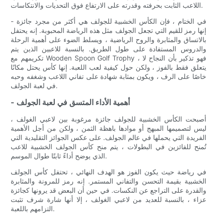
اللاعب الثابت بحرفته وقدرته على الارتفاع فوق التحديات والانتكاسات.
في الختام ، فإن الكأس الخشبية للجولف هي أكثر من مجرد جائزة -
إنها رمز للقيم التي تجعل الجولف مثل هذه الرياضة المحبوبة. إنه يحتفل
بالاتساق والمثابرة والروح الرياضية ، ويسلط الضوء على أهمية الرحلة
والدروس المستفادة على طول الطريق. بالنسبة للاعبين الذين يتم
تكريمهم مع Wooden Spoon Golf Trophy ، فهو تذكير بأن النجاح لا
يتعلق فقط بالفوز ، ولكن حول كيفية لعب اللعبة. إنها كأس يحتل مكانًا
خاصًا على الرف ، ويكون بمثابة شهادة على تفاني اللاعب وشغفه وحبه
في لعبة الجولف.
- أهمية الأداء المتسق في لعبة الجولف
أصبحت الكأس الخشبية للجولف جائزة مرغوبة بين لاعبي الغولف ،
ليس لتصميمها المبهج أو موادها باهظة الثمن ، ولكن من أجل الأهمية
الفريدة التي يحملها في عالم الجولف. على عكس الجوائز التقليدية التي
تُمنح للفائزين في البطولات ، يتم منح كأس الجولف الخشبية للاعب
الذي يوضح أداءً ثابتًا طوال الموسم.
في رياضة حيث يكون الفوز هو الهدف النهائي ، تحتفل كأس الجولف
الخشبية بقيمة التحسن والتفاني المستمر. إنه رمز للمرونة والمثابرة
والقدرة على التراجع عن النكسات. في حين أن البعض قد يرونها كجائزة
عزاء ، بالنسبة للعديد من لاعبي الغولف ، إلا أنها شارة شرف تثبت
التزامهم باللعبة.