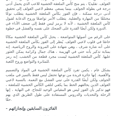
الغولف. تقليديًا ، يتم منح كأس الملعقة الخشبية للاعب الذي يحمل أدنى
درجة في بطولة الجولف. بينما يسعى معظم لاعبي الغولف إلى تحقيق
أدنى درجة ممكنة ، فإن الفوز بكأس الملعقة الخشبية يتطلب نوعًا
مختلفًا من المهارة والعقلية. يتطلب الأمر تواضعًا وروح الدعابة لقبول
كأس الملعقة الخشبية ، لأنه لا يرمز ليس فقط إلى ضعف الأداء في
الدورة ولكن أيضًا القدرة على الضحك على نفسه والفشل في خطوة.
على الرغم من أصولها المتواضعة ، يحتل كأس الملعقة الخشبية مكانًا
خاصًا في قلوب لاعبي الغولف. يُنظر إلى الفوز بكأس الملعقة الخشبية
على أنه شارة شرف ، وهي شهادة على المرونة والروح الرياضية. إنه
بمثابة تذكير بأنه حتى في الهزيمة ، هناك جمال وكرامة يمكن العثور
عليها. كأس الملعقة الخشبية ليست مجرد قطعة من الخشب. إنه رمز
للمثابرة والتواضع وروح اللعبة.
بشكل عام ، يكمن تفرد كأس الملعقة الخشبية في المواد والتصميم
والأهمية. إنها جائزة فريدة من نوعها تحتفل ليس فقط بالتميز في ملعب
الجولف ولكن أيضًا القدرة على تبني الفشل مع النعمة. بالنسبة لاعبي
الغولف الذين يحالفهم الحظ بما يكفي لتلقي الكأس الخشبية للملعقة ،
فهو تذكير بأن الفوز ليس هو المقياس الوحيد للنجاح. في النهاية ، إنها
الرحلة والتحديات والدروس المستفادة على طول الطريق الذي يهم
حقًا.
- الفائزون السابقين وإنجازاتهم