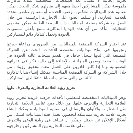
تجربة إيجابية لا تُنسى. تُعد الميداليات المخصصة بمثابة تذكارات
ملموسة يمكن للمشاركين أخذها معهم إلى منازلهم لتذكر الحدث. يمكن
تصميم هذه الميداليات لتعكس موضوع الحدث، أو تتضمن عناصر محددة
للعلامة التجارية، أو تسلط الضوء على الإنجازات الرئيسية. من خلال
العمل مع شركة مصنعة للميداليات ذات السمعة الطيبة، يمكن لمنظمي
الفعاليات التأكد من أن هذه الهدايا التذكارية تتمتع بأعلى مستويات
الجودة وتعمل كتذكار دائم للمشاركين.
عند اختيار الشركة المصنعة للميداليات، من الضروري مراعاة خبرتها
وتجربتها في إنتاج ميداليات مخصصة للأحداث. ابحث عن الشركة
المصنعة التي لديها سجل حافل في تقديم منتجات عالية الجودة في
الوقت المحدد وضمن الميزانية. بالإضافة إلى ذلك، فكر في قدراتهم
التصميمية وما إذا كانوا قادرين على العمل معك لتحقيق رؤيتك. من
خلال الشراكة مع الشركة المصنعة المناسبة، يمكنك إنشاء هدايا تذكارية
لا تُنسى والتي ستترك انطباعًا دائمًا لدى المشاركين.
تعزيز رؤية العلامة التجارية والتعرف عليها
توفر الميداليات المخصصة لمنظمي الأحداث فرصة فريدة لتعزيز رؤية
العلامة التجارية والتعرف عليها. من خلال دمج عناصر العلامة التجارية
مثل الشعارات والألوان والرسائل في تصميم الميداليات، يمكنك إنشاء
تجربة علامة تجارية متماسكة للحضور. تعمل هذه الميداليات كشكل من
أشكال الإعلان عن حدثك ويمكن أن تساعد في زيادة الوعي والتعرف
على علامتك التجارية بين المشاركين وخارجهم.