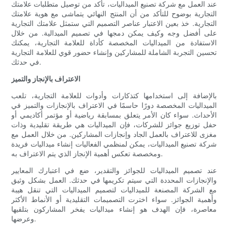
عند العمل مع شركة تصنيع الميداليات، تأكد من توصيل متطلبات علامتك
التجارية بوضوح للتأكد من أن المنتج النهائي يتماشى مع هوية علامتك
التجارية. خذ بعين الاعتبار عناصر التصميم التي ستمثل علامتك التجارية
على أفضل وجه وكيف يمكن دمجها في تصميم الميدالية. من خلال
الاستفادة من الميداليات المخصصة كأداة للعلامة التجارية، يمكنك
تحسين التجربة الشاملة للمشاركين وإنشاء حضور قوي للعلامة التجارية
في حدثك.
الاعتراف بالإنجاز والتميز
بالإضافة إلى استخدامها كتذكارات وأدوات للعلامة التجارية، تلعب
الميداليات المخصصة دورًا حاسمًا في الاعتراف بالإنجازات والتميز في
الأحداث. سواء كان الأمر يتعلق بمسابقة رياضية أو مؤتمر أكاديمي أو
حفل توزيع جوائز للشركات، فإن الميداليات هي طريقة تقليدية وذات
مغزى للاعتراف بالعمل الجاد وإنجازات المشاركين. من خلال العمل مع
شركة تصنيع الميداليات، يمكن لمنظمي الفعاليات إنشاء ميداليات فريدة
ومخصصة تعكس أهمية الإنجاز الذي يتم الاعتراف به.
عند تصميم الميداليات للجوائز والتقدير، ضع في اعتبارك المعايير
والإنجازات المحددة التي سيتم تكريمها في حدثك. العمل بشكل وثيق
مع الشركة المصنعة للميداليات لتصميم الميداليات التي تنقل هيبة
وأهمية الجوائز. سواء اخترت التصميمات التقليدية أو الأنماط الأكثر
معاصرة، فإن الهدف هو إنشاء ميداليات يفخر المشاركون بتلقيها
وعرضها.