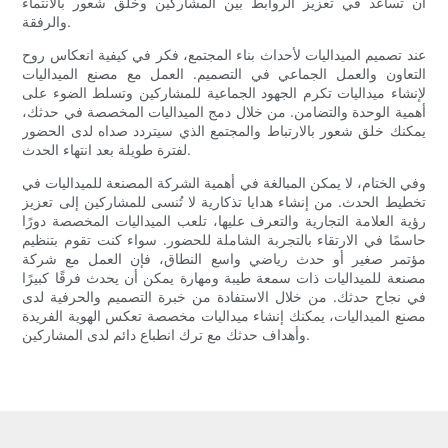
أن تساعد في تعزيز الروابط بين المشاركين وخلق شعور بالانتماء
والرفقة.
عند تصميم الميداليات لأحداث بناء المجتمع، فكر في كيفية انعكاس روح
التعاون والعمل الجماعي في التصميم. العمل مع مصنع الميداليات
لإنشاء ميداليات تكرم الجهود الجماعية للمشاركين وتسلط الضوء على
أهمية الوحدة والتضامن. من خلال دمج الميداليات المخصصة في حدثك،
يمكنك خلق شعور بالارتباط والمجتمع الذي سيتردد صداه لدى الحضور
لفترة طويلة بعد انتهاء الحدث.
وفي الختام، لا يمكن المبالغة في أهمية الشركة المصنعة للميداليات في
تخطيط الحدث. من إنشاء هدايا تذكارية لا تُنسى للمشاركين إلى تعزيز
رؤية العلامة التجارية والتعرف عليها، تلعب الميداليات المخصصة دورًا
حاسمًا في الارتقاء بالتجربة الشاملة للحضور. سواء كنت تقوم بتنظيم
مؤتمر صغير أو حدث رياضي واسع النطاق، فإن العمل مع شركة
مصنعة للميداليات ذات سمعة طيبة ومهارة يمكن أن يحدث فرقًا كبيرًا
في نجاح حدثك. من خلال الاستفادة من خبرة التصميم والحرفية لدى
مصنع الميداليات، يمكنك إنشاء ميداليات مخصصة تعكس الهوية الفريدة
وأهداف حدثك مع ترك انطباع دائم لدى المشاركين.