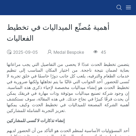
أهمية مُصنِّع الميداليات في تخطيط
الفعاليات
2025-09-05
Medal Bespoke
45
يتضمن تخطيط الحدث عددًا لا يحصى من التفاصيل التي يجب مراعاتها
بعناية لضمان نتيجة ناجحة. من اختيار المكان المناسب إلى تنظيم
خدمات الطعام والترفيه، يلعب كل جانب دورًا حاسمًا في خلق تجربة لا
تُنسى للحضور. أحد الجوانب التي غالبًا ما يتم تجاهلها ولكنها ضرورية في
تخطيط الحدث هو إنشاء ميداليات مخصصة لإحياء ذكرى هذه المناسبة.
إن وجود شركة تصنيع ميداليات موثوقة وذات مهارة في فريقك يمكن
أن يحدث فرقًا كبيرًا في نجاح حدثك. في هذه المقالة، سوف نستكشف
أهمية الشركة المصنعة للميداليات في تخطيط الحدث وكيف يمكنها
تعزيز التجربة الشاملة للمشاركين.
إنشاء تذكارات لا تُنسى للمشاركين
أحد المسؤوليات الأساسية لمنظم الحدث هو التأكد من أن الحضور لديهم