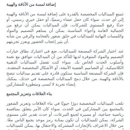
إضافة لمسة من الأناقة والهيبة
تتمتع الميداليات المخصصة بالقدرة على إضافة لمسة من الأناقة والهيبة
إلى أي حدث. سواء كان حفل عشاء رسميًا، أو حفل خيري رسمي، أو
حدثًا رفيع المستوى للشركات، فإن الميداليات يمكن أن ترفع من
الجمالية العامة وأجواء المناسبة. يمكن أن يساهم التصميم والمواد
واللمسات النهائية للميداليات في خلق شعور بالفخامة والرقي من شأنه
أن يثير إعجاب الحضور ويعزز تجربتهم.
عند اختيار الشركة المصنعة للميداليات، ضع في اعتبارك نطاق خيارات
التصميم والمواد المتوفرة لديها للتأكد من أن الميداليات تتوافق مع نغمة
وأسلوب الحدث الخاص بك. سواء كنت تفضل الميداليات الذهبية
الكلاسيكية، أو التصاميم الفضية الأنيقة، أو الأشكال المخصصة المعقدة،
فإن الشركة المصنعة المناسبة ستكون قادرة على تقديم ميداليات تنضح
بالأناقة والهيبة. من خلال دمج الميداليات المخصصة في حدثك، يمكنك
إنشاء تجربة لا تُنسى ومتطورة للمشاركين.
بناء العلاقات وتعزيز المجتمع
تلعب الميداليات المخصصة دورًا حيويًا في بناء العلاقات وتعزيز الشعور
بالمجتمع بين المشاركين في الحدث. سواء كان الأمر يتعلق بمنافسة
رياضية جماعية، أو مسيرة لجمع التبرعات، أو حدث تقدير على مستوى
الشركة، يمكن للميداليات أن تكون بمثابة رمز موحد يجمع الناس معًا.
من خلال الاعتراف بالإنجازات المشتركة والاحتفال بها، يمكن للميداليات