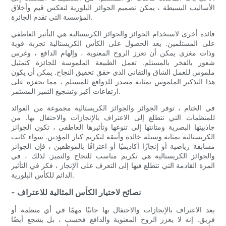
الأساليب البسيطة ، يمكن تصميم الجوائز البلورية لتعكس قيم وأخلاق
المؤسسة التي تقدم الجائزة.
فائدة أخرى لاستخدام الجوائز والجوائز الكريستالية هي التأثير العاطفي
على المستلمين. يعد الحصول على الكأس الكريستالية تجربة قوية
وذات مغزى يمكن أن تعزز الروح المعنوية ، وإلهام الدافع ، وغرس
شعور بالفخر بالمستلم. تعمل الطبيعة الملموسة للجائزة كتمثيل
ملموس للعمل الشاق والتفاني الذي حقق تحقيق النجاح. يمكن أن يكون
هذا التذكير الملموس بمثابة مصدر للدوافع للمستلم ، مما يحفزه على
ارتفاعات أكبر وتشجيع التميز المستمر.
في الختام ، توفر الجوائز والجوائز الكريستالية مجموعة من الفوائد
للمنظمات التي تتطلع إلى الاعتراف بالإنجازات والاحتفال بها. من
جاذبيتها البصرية ومتانتها إلى تنوعها وتأثيرها العاطفي ، تكون الجوائز
الكريستالية بمثابة وسيلة خالدة وأنيقة لتكريم كبار المؤدين. سواء كانت
مسابقة رياضية أو إنجازًا أكاديميًا أو اعترافًا بالموظفين ، فإن الجوائز
والجوائز الكريستالية هي تكريم مناسب للنجاح والتميز. لذلك ، في
المرة القادمة التي تتطلع فيها إلى التعرف على الإنجاز ، فكر في التأثير
الدائم للكأس البلورية.
- نصائح لاختيار الكأس المثالية للاعتراف
يعد الاعتراف بالإنجازات والاحتفال بها جانبًا مهمًا في أي منظمة أو
فريق. إنه لا يعزز الروح المعنوية والدافع فحسب ، بل يشجع أيضًا