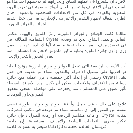
الأفراد أن يشعروا بأن عملهم الشاق وإنجازاتهم لم يلاحظهم أحد. هذا هو
السبب في أن الاعتراف والتحفيز يلعبان أدوارًا حاسمة في تعزيز الروح
المعنوية والقيادة في كل من الإعدادات الشخصية والمهنية. إحدى
الطرق الفعالة لإظهار التقدير والاعتراف بالإنجازات هي من خلال تقديم
الجوائز والجوائز البلورية.
لطالما كانت الجوائز والجوائز البلورية رمزًا للتميز والهيبة. تعكس
الشفافية المتلألئة في Crystal التفاني والعمل الشاق الذي تم وضعه
في تحقيق هدف ، مما يجعله تحية مناسبة لأولئك الذين تميزوا. يعمل
وزن وذوي جائزة البلورة بمثابة تذكير ملموس لإنجازات المستلم ، مما
يعزز الشعور بالفخر والإنجاز.
أحد الأسباب الرئيسية التي تجعل الجوائز والجوائز البلورية مؤثرة للغاية
هو قدرتها على توصيل الاحترام والتقدير. سواء تم تقديمه في حفل
رسمي أو إعداد أكثر حميمية ، فإن عملية منح جائزة Crystal تنقل
رسالة من الاعتراف والإعجاب. يمكن أن يكون لهذه الإيماءة البسيطة
تأثير عميق على المستلم ، مما يحفزهم على مواصلة السعي لتحقيق
التميز وتجاوز التوقعات.
علاوة على ذلك ، فإن جمال وأناقة الجوائز والجوائز البلورية تضيف
لمسة من التطور إلى أي مناسبة. سواء تم عرضه في مكتب للشركات
أو قاعة مشاهير الرياضة أو رفعة المنزل ، فإن جائزة Crystal بمثابة
تذكير بصري بالنجاحات السابقة والأهداف المستقبلية. إن جاذبية
كريستال الخالدة تجعله تذكارًا دائمًا سيعتز به لسنوات قادمة.