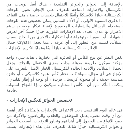
بالإضافة إلى الجوائز والجوائز التقليدية ، هناك أيضًا لويحات من
الكريستال والإطارات المتاحة للتعرف على الإنجاز. تعتبر اللوحات
الكريستالية خيارًا كلاسيكيًا وأنيقًا للاحتفال بلحظات خاصة ، مثل التقاعد
، الذكرى السنوية الأولى ، أو الأداء المتميز. يمكن تخصيص هذه اللوحات
باستخدام الرسائل والشعارات المحفورة لإنشاء تذكار مخصص سيتم
الاعتزاز بها مدى الحياة. تعد الإطارات البلورية خيارًا جميلًا آخر لعرض
الشهادات أو الصور الفوتوغرافية أو التذكارات الأخرى من النجاح. يضيف
جمال Crystal المتلألئ لمسة من التطور إلى أي غرفة ، مما يجعل
الإطارات الكريستالية خيارًا أنيقًا وعمليًا لتكريم الإنجازات.
بغض النظر عن نوع الكأس أو الجائزة التي تختارها ، هناك شيء واحد
مؤكد: سيكون طريقة مذهلة وذات مغزى للاحتفال بالنجاح. يجعل
الجمال المتلألئ والأناقة الخالدة للكريستال الخيار الأمثل للتعرف على
الإنجاز في أي مجال. سواء كنت تختار كأس عمود كلاسيكي ، أو جائزة
هندسية حديثة ، أو منحوتة كريستال فريدة ، أو لوحة أو إطار تقليدي ،
يمكنك التأكد من أن الكأس المختارة سيكون رمزًا للنجاح لسنوات
قادمة.
- تخصيص الجوائز لتعكس الإنجازات
في عالم اليوم التنافسي ، يعد الاعتراف بالإنجازات والمكافأة أكثر أهمية
من أي وقت مضى. يعمل الموظفون والطلاب والرياضيين والأفراد من
جميع الأنواع بجد للوصول إلى أهدافهم وتجاوز التوقعات. أصبحت الجوائز
والجوائز الكريستالية خيارًا شائعًا للتعرف على هذه الإنجازات بسبب