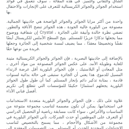
الشاق والتفاني والتميز. في هذه المقالة ، سوف نتعمق في فوائد
استخدام الجوائز والجوائز الكريستالية للتعرف على الإنجازات والاحتفال
بها.
واحدة من أكثر مزايا الجوائز والجوائز الواضحة هي جاذبيتها الجمالية.
مصنوعة من البلورة عالية الجودة ، هذه الجوائز تنضح الأناقة والتطور.
إن شفافية ووضوح Crystal تضفي نظرة خالدة وأنيقة على الجائزة ،
مما يجعلها تذكارًا عزيزًا للمستلم. يتيح السطح الأملس للكريستال أيضًا
نقشًا وتخصيصًا معقدًا ، مما يضيف لمسة شخصية إلى الجائزة وجعلها
فريدة من نوعها حقًا.
بالإضافة إلى جاذبيتها البصرية ، فإن الجوائز والجوائز الكريستالية متينة
للغاية وطويلة الأمد. على عكس الجوائز المصنوعة من مواد أخرى ،
مثل المعادن أو البلاستيك ، فإن الجوائز البلورية أقل عرضة لارتداء
المسيل للدموع. هذا يعني أن الجائزة ستبقى في حالة بدائية لسنوات
قادمة ، بمثابة تذكير دائم بإنجاز المستلم. كما أن طول طول الجوائز
البلورية يجعلهم استثمارًا حكيمًا للمؤسسات التي تتطلع إلى تكريم
أفضل فناني الأداء.
علاوة على ذلك ، فإن الجوائز والجوائز البلورية متعددة الاستخدامات
في استخدامها. يمكن أن تكون مصممة لتناسب مجموعة متنوعة من
المناسبات والأغراض ، سواء كانت مسابقة رياضية أو التحصيل الدراسي
أو التعرف على الموظفين أو حدث الشركات. تأتي الجوائز البلورية في
مجموعة من الأشكال والأحجام ، مما يسمح بالتخصيص لتناسب
الاحتياجات المحددة للحدث أو المستلم. من التصميمات المعقدة إلى