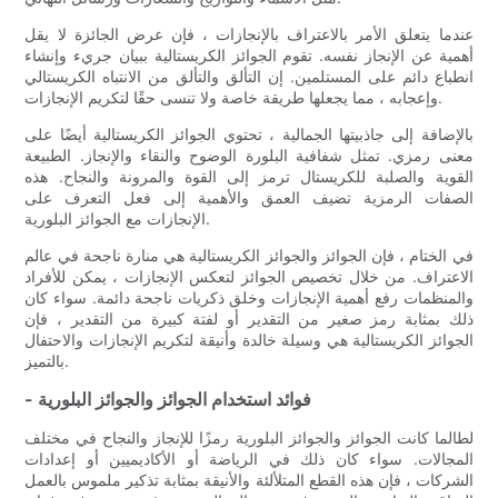
عندما يتعلق الأمر بالاعتراف بالإنجازات ، فإن عرض الجائزة لا يقل
أهمية عن الإنجاز نفسه. تقوم الجوائز الكريستالية ببيان جريء وإنشاء
انطباع دائم على المستلمين. إن التألق والتألق من الانتباه الكريستالي
وإعجابه ، مما يجعلها طريقة خاصة ولا تنسى حقًا لتكريم الإنجازات.
بالإضافة إلى جاذبيتها الجمالية ، تحتوي الجوائز الكريستالية أيضًا على
معنى رمزي. تمثل شفافية البلورة الوضوح والنقاء والإنجاز. الطبيعة
القوية والصلبة للكريستال ترمز إلى القوة والمرونة والنجاح. هذه
الصفات الرمزية تضيف العمق والأهمية إلى فعل التعرف على
الإنجازات مع الجوائز البلورية.
في الختام ، فإن الجوائز والجوائز الكريستالية هي منارة ناجحة في عالم
الاعتراف. من خلال تخصيص الجوائز لتعكس الإنجازات ، يمكن للأفراد
والمنظمات رفع أهمية الإنجازات وخلق ذكريات ناجحة دائمة. سواء كان
ذلك بمثابة رمز صغير من التقدير أو لفتة كبيرة من التقدير ، فإن
الجوائز الكريستالية هي وسيلة خالدة وأنيقة لتكريم الإنجازات والاحتفال
بالتميز.
- فوائد استخدام الجوائز والجوائز البلورية
لطالما كانت الجوائز والجوائز البلورية رمزًا للإنجاز والنجاح في مختلف
المجالات. سواء كان ذلك في الرياضة أو الأكاديميين أو إعدادات
الشركات ، فإن هذه القطع المتلألئة والأنيقة بمثابة تذكير ملموس بالعمل