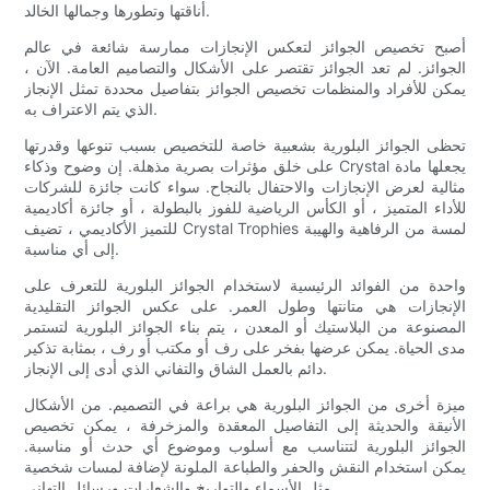
أناقتها وتطورها وجمالها الخالد.
أصبح تخصيص الجوائز لتعكس الإنجازات ممارسة شائعة في عالم
الجوائز. لم تعد الجوائز تقتصر على الأشكال والتصاميم العامة. الآن ،
يمكن للأفراد والمنظمات تخصيص الجوائز بتفاصيل محددة تمثل الإنجاز
الذي يتم الاعتراف به.
تحظى الجوائز البلورية بشعبية خاصة للتخصيص بسبب تنوعها وقدرتها
على خلق مؤثرات بصرية مذهلة. إن وضوح وذكاء Crystal يجعلها مادة
مثالية لعرض الإنجازات والاحتفال بالنجاح. سواء كانت جائزة للشركات
للأداء المتميز ، أو الكأس الرياضية للفوز بالبطولة ، أو جائزة أكاديمية
للتميز الأكاديمي ، تضيف Crystal Trophies لمسة من الرفاهية والهيبة
إلى أي مناسبة.
واحدة من الفوائد الرئيسية لاستخدام الجوائز البلورية للتعرف على
الإنجازات هي متانتها وطول العمر. على عكس الجوائز التقليدية
المصنوعة من البلاستيك أو المعدن ، يتم بناء الجوائز البلورية لتستمر
مدى الحياة. يمكن عرضها بفخر على رف أو مكتب أو رف ، بمثابة تذكير
دائم بالعمل الشاق والتفاني الذي أدى إلى الإنجاز.
ميزة أخرى من الجوائز البلورية هي براعة في التصميم. من الأشكال
الأنيقة والحديثة إلى التفاصيل المعقدة والمزخرفة ، يمكن تخصيص
الجوائز البلورية لتتناسب مع أسلوب وموضوع أي حدث أو مناسبة.
يمكن استخدام النقش والحفر والطباعة الملونة لإضافة لمسات شخصية
مثل الأسماء والتواريخ والشعارات ورسائل التهاني.