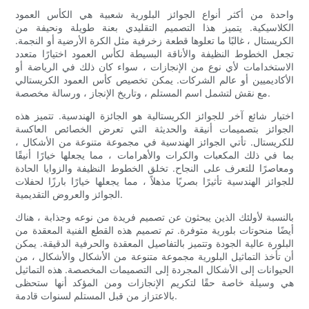
واحدة من أكثر أنواع الجوائز البلورية شعبية هي الكأس العمود
الكلاسيكية. يتميز هذا التصميم التقليدي بعنة طويلة ونحيفة من
الكريستال ، غالبًا ما تعلوها قطعة زخرفية مثل الكرة الأرضية أو النجمة.
تجعل الخطوط النظيفة والأناقة البسيطة لكأس العمود اختيارًا متعدد
الاستخدامات لأي نوع من الإنجازات ، سواء كان ذلك في الرياضة أو
الأكاديميين أو عالم الشركات. يمكن تخصيص كأس العمود الكريستالي
مع نقش لتشمل اسم المستلم ، وتاريخ الإنجاز ، ورسالة مخصصة.
اختيار شائع آخر للجوائز الكريستالية هو الجائزة الهندسية. تتميز هذه
الجوائز بتصميمات أنيقة والحديثة التي تعرض الخصائص العاكسة
للكريستال. تأتي الجوائز الهندسية في مجموعة متنوعة من الأشكال ،
بما في ذلك المكعبات والكرات والأهرامات ، مما يجعلها خيارًا أنيقًا
ومعاصرًا للتعرف على النجاح. تخلق الخطوط النظيفة والزوايا الحادة
للجوائز الهندسية تأثيرًا بصريًا مذهلاً ، مما يجعلها خيارًا بارزًا لحفلات
الجوائز والعروض التقديمية.
بالنسبة لأولئك الذين يبحثون عن تصميم فريدة من نوعه وجذابة ، هناك
أيضًا منحوتات بلورية متوفرة. تم تصميم هذه القطع الفنية المعقدة من
البلورة عالية الجودة وتتميز بالتفاصيل المعقدة والحرفية الدقيقة. يمكن
أن تأخذ التماثيل البلورية مجموعة متنوعة من الأشكال والأشكال ، من
الحيوانات إلى الأشكال المجردة إلى التصميمات المخصصة. هذه التماثيل
هي وسيلة خاصة حقًا لتكريم الإنجازات ومن المؤكد أنها ستحظى
بالاعتزاز من قبل المستلم لسنوات قادمة.