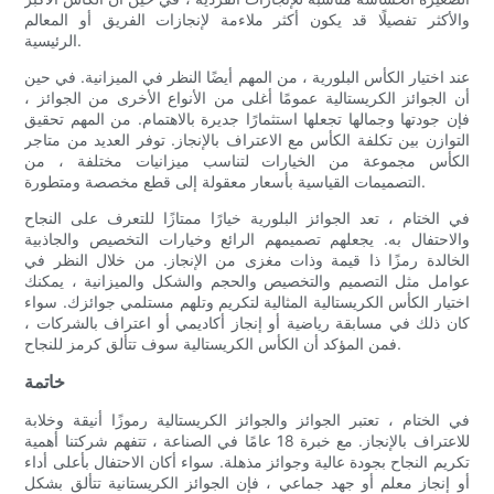
والأكثر تفصيلًا قد يكون أكثر ملاءمة لإنجازات الفريق أو المعالم
الرئيسية.
عند اختيار الكأس البلورية ، من المهم أيضًا النظر في الميزانية. في حين
أن الجوائز الكريستالية عمومًا أغلى من الأنواع الأخرى من الجوائز ،
فإن جودتها وجمالها تجعلها استثمارًا جديرة بالاهتمام. من المهم تحقيق
التوازن بين تكلفة الكأس مع الاعتراف بالإنجاز. توفر العديد من متاجر
الكأس مجموعة من الخيارات لتناسب ميزانيات مختلفة ، من
التصميمات القياسية بأسعار معقولة إلى قطع مخصصة ومتطورة.
في الختام ، تعد الجوائز البلورية خيارًا ممتازًا للتعرف على النجاح
والاحتفال به. يجعلهم تصميمهم الرائع وخيارات التخصيص والجاذبية
الخالدة رمزًا ذا قيمة وذات مغزى من الإنجاز. من خلال النظر في
عوامل مثل التصميم والتخصيص والحجم والشكل والميزانية ، يمكنك
اختيار الكأس الكريستالية المثالية لتكريم وتلهم مستلمي جوائزك. سواء
كان ذلك في مسابقة رياضية أو إنجاز أكاديمي أو اعتراف بالشركات ،
فمن المؤكد أن الكأس الكريستالية سوف تتألق كرمز للنجاح.
خاتمة
في الختام ، تعتبر الجوائز والجوائز الكريستالية رموزًا أنيقة وخلابة
للاعتراف بالإنجاز. مع خبرة 18 عامًا في الصناعة ، تتفهم شركتنا أهمية
تكريم النجاح بجودة عالية وجوائز مذهلة. سواء أكان الاحتفال بأعلى أداء
أو إنجاز معلم أو جهد جماعي ، فإن الجوائز الكريستانية تتألق بشكل