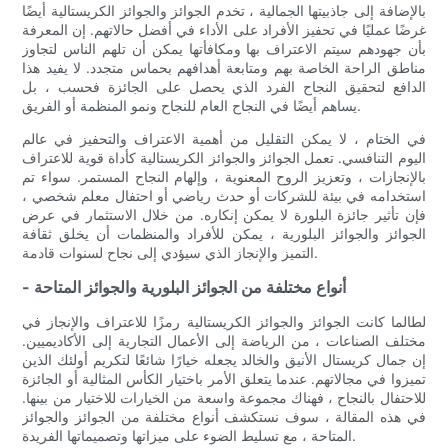
بالإضافة إلى جاذبيتها الجمالية ، تخدم الجوائز والجوائز الكريستالية أيضًا
غرضًا عمليًا في تحفيز الأفراد على الأداء في أفضل حالاتهم. إن المعرفة
بأن جهودهم سيتم الاعتراف بها ومكافأتها يمكن أن تلهم الناس لتجاوز
مناطق الراحة الخاصة بهم ومتابعة أهدافهم بحماس متجدد. لا يفيد هذا
الدافع لتحقيق النجاح الفرد الذي يحصل على الجائزة فحسب ، بل
يساهم أيضًا في النجاح العام للنجاح ونمو المنظمة أو الفريق.
في الختام ، لا يمكن التقليل من أهمية الاعتراف والتحفيز في عالم
اليوم التنافسي. تعمل الجوائز والجوائز الكريستالية كأداة قوية للاعتراف
بالإنجازات ، وتعزيز الروح المعنوية ، وإلهام النجاح المستمر. سواء تم
استخدامه في بيئة للشركات أو حدث رياضي أو احتفال معلم شخصي ،
فإن تأثير جائزة البلورة لا يمكن إنكاره. من خلال الاستثمار في عرض
الجوائز والجوائز البلورية ، يمكن للأفراد والمنظمات أن يخلق ثقافة
التميز والإنجاز الذي سيؤدي إلى نجاح لسنوات قادمة.
- أنواع مختلفة من الجوائز البلورية والجوائز المتاحة
لطالما كانت الجوائز والجوائز الكريستالية رمزًا للاعتراف والإنجاز في
مختلف الصناعات ، من الرياضة إلى الأعمال التجارية إلى الأكاديميين.
إن جمال كريستال الأنيق والخالد يجعله خيارًا شائعًا لتكريم أولئك الذين
تميزوا في مجالاتهم. عندما يتعلق الأمر باختيار الكأس المثالية أو الجائزة
للاحتفال بالنجاح ، فهناك مجموعة واسعة من الخيارات للاختيار من بينها.
في هذه المقالة ، سوف نستكشف أنواع مختلفة من الجوائز والجوائز
المتاحة ، مع تسليط الضوء على ميزاتها وتصميماتها الفريدة.