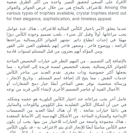
الأفراد على السعي لتحقيق التميز. واحدة من أكثر الطرق شعبية
للاعتراف بالنجاح هي من خلال عرض الجوائز والجوائز. Among the
various types of trophies available, crystal trophies stand out
for their elegance, sophistication, and timeless appeal.
عندما يتعلق الأمر باختيار الكأس المثالية للاعتراف ، هناك عدة عوامل
يجب مراعاتها. أولاً وقبل كل شيء ، يلعب تصميم وجودة الكأس دورًا
مهمًا في إحداث انطباع دائم. تشتهر الجوائز الكريستالية ببراعةها
الرائعة ، ووضوح فاخر ، وشعور فاخر. إنهم يلتقطون العين على الفور
ومن المؤكد أنهم يعتزون من قبل المستلم لسنوات قادمة.
بالإضافة إلى التصميم ، من المهم النظر في خيارات التخصيص المتاحة
للجوائز الكريستالية. يضيف التخصيص لمسة فريدة إلى الجائزة ، مما
يجعلها أكثر خصوصية وذات مغزى. تقدم العديد من متاجر الكأس
خدمات النقش ، مما يتيح لك إضافة اسم المستلم ، وتاريخ الإنجاز ،
ورسالة شخصية. توفر بعض المتاجر أيضًا خيار دمج الشعارات أو
الأعمال الفنية أو عناصر التصميم الأخرى لإنشاء كأس فريد من نوعه.
عامل آخر يجب مراعاته عند اختيار الكأس البلورية هو حجمه وشكله.
في حين أن أشكال الكأس التقليدية مثل الكؤوس واللوحات والتماثيل
هي دائمًا خيارات شائعة ، إلا أن هناك أيضًا العديد من التصميمات
الإبداعية والمبتكرة المتاحة. من الأشكال الهندسية إلى الأنماط المعقدة
، هناك مجموعة واسعة من الخيارات للاختيار من بينها. يجب أن يكون
حجم الكأس مناسبًا أيضًا للإنجاز الذي يتم الاعتراف به - قد يكون الكأس
الصغيرة الحساسة مناسبة للإنجازات الفردية ، في حين أن الكأس الأكبر