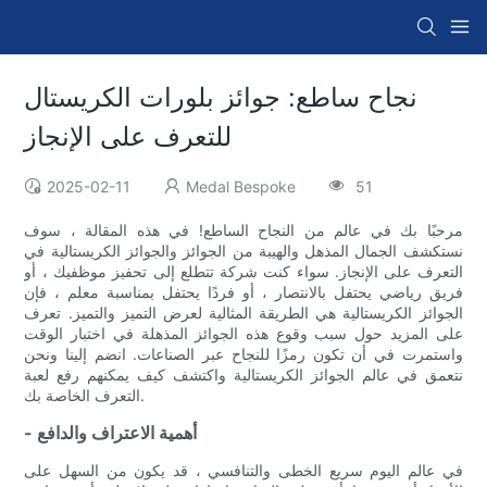
نجاح ساطع: جوائز بلورات الكريستال
للتعرف على الإنجاز
2025-02-11
Medal Bespoke
51
مرحبًا بك في عالم من النجاح الساطع! في هذه المقالة ، سوف
نستكشف الجمال المذهل والهيبة من الجوائز والجوائز الكريستالية في
التعرف على الإنجاز. سواء كنت شركة تتطلع إلى تحفيز موظفيك ، أو
فريق رياضي يحتفل بالانتصار ، أو فردًا يحتفل بمناسبة معلم ، فإن
الجوائز الكريستالية هي الطريقة المثالية لعرض التميز والتميز. تعرف
على المزيد حول سبب وقوع هذه الجوائز المذهلة في اختبار الوقت
واستمرت في أن تكون رمزًا للنجاح عبر الصناعات. انضم إلينا ونحن
نتعمق في عالم الجوائز الكريستالية واكتشف كيف يمكنهم رفع لعبة
التعرف الخاصة بك.
- أهمية الاعتراف والدافع
في عالم اليوم سريع الخطى والتنافسي ، قد يكون من السهل على