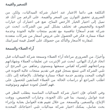
التسعير والقيمة
التكلفة هي دائما الاعتبار عند اختيار شركة الميداليات، ولكن من
الضروري تحقيق التوازن بين السعر والقيمة. على الرغم من أنك قد
تميل إلى اختيار الخيار الأرخص المتاح، ضع في اعتبارك أن خيارات
الجودة والتخصيص قد تختلف بشكل كبير بين الشركات. ابحث عن
شركة تقدم أسعارًا تنافسية مع تقديم منتجات عالية الجودة وخدمة
عملاء ممتازة. فكر في الحصول على عروض أسعار من شركات متعددة
لمقارنة الأسعار والتأكد من حصولك على أفضل قيمة لميزانيتك.
آراء العملاء والسمعة
وأخيرًا، من الضروري مراعاة آراء العملاء وسمعة شركة الميداليات قبل
اتخاذ قرارك النهائي. ابحث عبر الإنترنت عن تعليقات العملاء وشهاداتهم
ومراجعاتهم للشركة لقياس سمعتها ومستوى رضاهم. من المرجح أن
تلبي الشركة التي تتمتع بسجل قوي في تقديم منتجات عالية الجودة في
الوقت المحدد وتقديم خدمة عملاء ممتازة توقعاتك. بالإضافة إلى ذلك،
اطلب المراجع أو دراسات الحالة من العملاء السابقين للحصول على
فهم أفضل لجودة عملهم وموثوقيته.
وفي الختام، فإن اختيار شركة الميداليات المناسبة يتطلب النظر في
عدة عوامل رئيسية، بما في ذلك الجودة، وخيارات التخصيص، ووقت
الإنتاج، والتسعير، والسمعة. من خلال تقييم هذه العوامل بعناية وإجراء
بحث شامل، يمكنك اختيار شركة ميداليات تلبي احتياجاتك المحددة