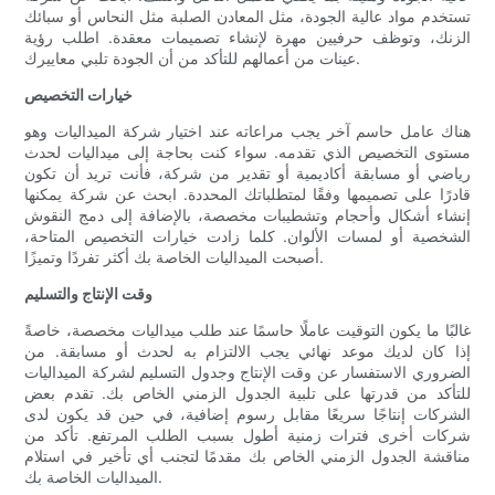
تستخدم مواد عالية الجودة، مثل المعادن الصلبة مثل النحاس أو سبائك
الزنك، وتوظف حرفيين مهرة لإنشاء تصميمات معقدة. اطلب رؤية
عينات من أعمالهم للتأكد من أن الجودة تلبي معاييرك.
خيارات التخصيص
هناك عامل حاسم آخر يجب مراعاته عند اختيار شركة الميداليات وهو
مستوى التخصيص الذي تقدمه. سواء كنت بحاجة إلى ميداليات لحدث
رياضي أو مسابقة أكاديمية أو تقدير من شركة، فأنت تريد أن تكون
قادرًا على تصميمها وفقًا لمتطلباتك المحددة. ابحث عن شركة يمكنها
إنشاء أشكال وأحجام وتشطيبات مخصصة، بالإضافة إلى دمج النقوش
الشخصية أو لمسات الألوان. كلما زادت خيارات التخصيص المتاحة،
أصبحت الميداليات الخاصة بك أكثر تفردًا وتميزًا.
وقت الإنتاج والتسليم
غالبًا ما يكون التوقيت عاملًا حاسمًا عند طلب ميداليات مخصصة، خاصةً
إذا كان لديك موعد نهائي يجب الالتزام به لحدث أو مسابقة. من
الضروري الاستفسار عن وقت الإنتاج وجدول التسليم لشركة الميداليات
للتأكد من قدرتها على تلبية الجدول الزمني الخاص بك. تقدم بعض
الشركات إنتاجًا سريعًا مقابل رسوم إضافية، في حين قد يكون لدى
شركات أخرى فترات زمنية أطول بسبب الطلب المرتفع. تأكد من
مناقشة الجدول الزمني الخاص بك مقدمًا لتجنب أي تأخير في استلام
الميداليات الخاصة بك.