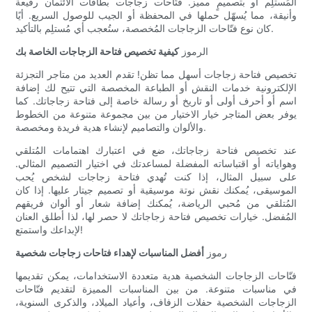
المُستلِم أو بتصميمٍ مميز. فتّاحات زجاجات بطاقات الائتمان رفيعة
وأنيقة، مما يُسهّل حملها في المحفظة أو الجيب للوصول السريع. أيًا
كان نوع فتّاحات الزجاجات المُخصصة، ستُعجب أي مُستلِم بالتأكيد.
الرموز
كيفية تخصيص فتاحة الزجاجات الخاصة بك
تخصيص فتاحة زجاجات أسهل مما تظن! تقدم العديد من متاجر التجزئة
الإلكترونية خدمات النقش أو الطباعة المخصصة التي تتيح لك إضافة
اسم أو أحرف أولى أو تاريخ أو رسالة خاصة إلى فتاحة زجاجاتك. كما
يوفر بعض المتاجر خيار الاختيار من بين مجموعة متنوعة من الخطوط
والألوان والتصاميم لإنشاء هدية فريدة ومخصصة.
عند تخصيص فتاحة زجاجاتك، ضع في اعتبارك اهتمامات المُتلقي
وهواياته أو اقتباساته المفضلة لمساعدتك في اختيار التصميم المثالي.
على سبيل المثال، إذا كنت تُهدي فتاحة زجاجات لشخص يُحب
الموسيقى، يُمكنك نقش نوتة موسيقية أو تصميم جيتار عليها. إذا كان
المُتلقي من مُحبي الرياضة، يُمكنك إضافة شعار أو ألوان فريقهم
المُفضل. خيارات تخصيص فتاحة زجاجاتك لا حصر لها، لذا أطلق العنان
لإبداعك واستمتع!
رموز
أفضل المناسبات لإهداء فتاحات زجاجات شخصية
فتّاحات الزجاجات الشخصية هدية متعددة الاستخدامات، يمكن تقديمها
في مناسبات متنوعة. من بين المناسبات المميزة لتقديم فتّاحات
الزجاجات الشخصية حفلات الزفاف، وأعياد الميلاد، والذكرى السنوية،