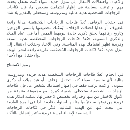
والأعياد، واحتفالات الانتقال إلى منزل جديد. سواء كنت تحتفل بحدث
مهم أو ترغب ببساطة في إظهار اهتمامك بشخص ما، فإن فتّاحات
الزجاجات الشخصية هدية عملية ومدروسة، وستحظى بالتقدير بلا شك.
في حفلات الزفاف، تُعدّ فتّاحات الزجاجات المُخصّصة هدايا رائعة
للضيوف أو هدايا لحفلات الزفاف. يُمكنك تخصيصها باسمي الزوجين
وتاريخ زفافهما لخلق ذكرى خالدة ليومهما المميز. أما في أعياد الميلاد
والذكرى السنوية، فتُعدّ فتّاحات الزجاجات المُخصّصة هدية ممتعة
وفريدة تُظهر اهتمامك بهذه المناسبة. وفي الأعياد وحفلات الانتقال إلى
منزل جديد، تُعدّ فتّاحات الزجاجات المُخصّصة طريقة رائعة لنشر البهجة
والاحتفال مع الأحباء.
رموز
الاستنتاج
في الختام، تُعدّ فتّاحات الزجاجات الشخصية هدية فريدة ومدروسة،
مثالية لأي مناسبة. سواء كنت تحتفل بزفاف، أو عيد ميلاد، أو ذكرى
سنوية، أو كنت ترغب فقط في إظهار اهتمامك بشخص ما، فإن فتّاحات
الزجاجات الشخصية ستحظى بشعبية كبيرة. مع مجموعة متنوعة من
الأنواع للاختيار من بينها وخيارات تخصيص لا حصر لها، يمكنك ابتكار هدية
فريدة من نوعها سيعتزّ بها متلقيها لسنوات قادمة. لذا في المرة القادمة
التي تبحث فيها عن الهدية المثالية، فكّر في فتّاحات الزجاجات
الشخصية لإضفاء لمسة فريدة ستُثير إعجابك بالتأكيد.