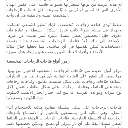
له هدية فريدة من نوعها سيعتز بها لسنوات قادمة. على عكس الهدايا
الأخرى التي قد تُنسى أو تُرمى جانبًا بسرعة، فإن فتاحات الزجاجات
الشخصية عملية وعاطفية في آن واحد.
عندما تُهدي فتاحة زجاجات مُخصصة، فإنك تُظهر للمُتلقي اهتمامك
وجهدك في هديته. سواءً كانت عبارة "شكرًا!" بسيطة أو عبارة ذات
مغزى، فإن التخصيص يُضفي لمسةً مميزة تُميز هديتك عن غيرها.
بالإضافة إلى ذلك، تُعدّ فتاحات الزجاجات المُخصصة هدايا متعددة
الاستخدامات يُمكن تقديمها في أي مناسبة، مما يجعلها خيارًا مثاليًا
للأصدقاء وأفراد العائلة الذين يصعب عليهم إيجاد هدايا مميزة.
رموز
أنواع فتاحات الزجاجات المخصصة
تتوفر أنواع عديدة من فتّاحات الزجاجات الشخصية للاختيار من بينها،
مما يضمن لك العثور على الفتاحة المثالية لأي مُهدية. من بين الخيارات
الشائعة فتّاحات زجاجات على شكل سلسلة مفاتيح، وفتاحات زجاجات
مثبتة على الحائط، وفتاحات زجاجات على شكل بطاقات ائتمان. لكل
نوع ميزاته وفوائده الفريدة، ما يتيح لك اختيار الخيار الأنسب لأسلوب
حياة المُهدية وتفضيلاتها.
فتّاحات الزجاجات على شكل سلسلة مفاتيح مثالية للاستخدام أثناء
التنقل، وهي مثالية لمن يستمتعون بالتخييم أو الاستمتاع بالنزهات
الخارجية أو الأنشطة الخارجية. فتّاحات الزجاجات المثبتة على الحائط
تُضفي لمسةً أنيقةً على أي بار منزلي أو مطبخ، ويمكن تخصيصها باسم