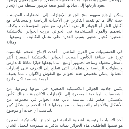
يعود تاريخها إلى بداياتها المتواضعة كرموز بسيطة من الإنجاز.
يمكن إرجاع مفهوم منح الجوائز للإنجازات إلى الحضارات القديمة ،
حيث غالبًا ما تم تقديم الفائزين في الأحداث الرياضية والمسابقات مع
أكاليل الغار أو الجوائز الرمزية الأخرى. مع تطور المجتمعات ، وكذلك
التصميم والمواد المستخدمة في الجوائز. برزت الجوائز البلاستيكية
الصغيرة كخيار شعبي بسبب القدرة على تحمل التكاليف ، وتنوعها ،
ومتانة.
في الخمسينيات من القرن الماضي ، أحدث الإنتاج الضخم للبلاستيك
ثورة في صناعة الكأس. أصبحت الجوائز البلاستيكية الصغيرة أكثر
بأسعار معقولة ومتاحة لجمهور أوسع ، مما يجعلها خيارًا شائعًا للمدارس
والبطولات الرياضية والمنظمات التي تتطلع إلى التعرف على إنجازات
أعضائها. يمكن تخصيص هذه الجوائز مع النقوش والألوان ، مما يضيف
لمسة شخصية لكل جائزة.
يكمن جاذبية الجوائز البلاستيكية الصغيرة في تنوعها وتنوعها. من
الشخصيات الرياضية المصغرة إلى الإنجازات الأكاديمية ، هناك كأس
بلاستيكي صغير لكل مناسبة. تأتي هذه الجوائز في مجموعة من
الأشكال والأحجام والتصميمات ، مما يجعلها قابلة للتخصيص بشكل كبير
لتناسب أي حدث أو موضوع.
أحد الأسباب الرئيسية للشعبية الدائمة في الجوائز البلاستيكية الصغيرة
هو قيمتها العاطفية. هذه الجوائز بمثابة تذكيرات ملموسة للعمل الشاق