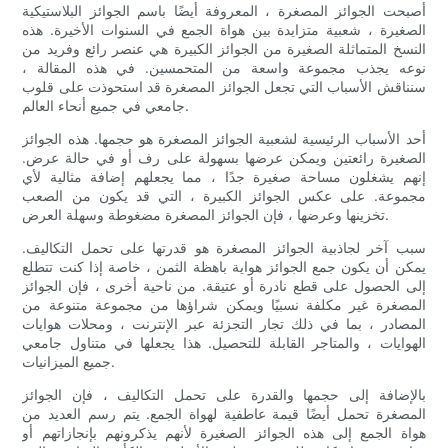
أصبحت الجوائز المصغرة ، المعروفة أيضًا باسم الجوائز البلاستيكية
الصغيرة ، شعبية متزايدة بين هواة الجمع في السنوات الأخيرة. هذه
النسخ المتماثلة الصغيرة من الجوائز الكبيرة هي عنصر رائع وفريد من
نوعه يجذب مجموعة واسعة من المتحمسين. في هذه المقالة ،
سنناقش الأسباب التي تجعل الجوائز المصغرة قد استحوذت على قلوب
جامعي في جميع أنحاء العالم.
أحد الأسباب الرئيسية لشعبية الجوائز المصغرة هو حجمها. هذه الجوائز
الصغيرة رائعتين ويمكن عرضها بسهولة على رف أو في حالة عرض.
إنهم يشغلون مساحة صغيرة جدًا ، مما يجعلهم إضافة مثالية لأي
مجموعة. على عكس الجوائز الكبيرة ، التي قد يكون من الصعب
تخزينها وعرضها ، فإن الجوائز المصغرة مضغوطة وسهلة العرض.
سبب آخر لجاذبية الجوائز المصغرة هو قدرتها على تحمل التكاليف.
يمكن أن يكون جمع الجوائز هواية باهظة الثمن ، خاصة إذا كنت تتطلع
إلى الحصول على قطع نادرة أو عتيقة. من ناحية أخرى ، فإن الجوائز
المصغرة غير مكلفة نسبيًا ويمكن شراؤها من مجموعة متنوعة من
المصادر ، بما في ذلك تجار التجزئة عبر الإنترنت ، ومحلات هوايات
الهوايات ، والمتاجر القابلة للتحصيل. هذا يجعلها في متناول جامعي
جميع الميزانيات.
بالإضافة إلى حجمها والقدرة على تحمل التكاليف ، فإن الجوائز
المصغرة تحمل أيضًا قيمة عاطفية لهواة الجمع. يتم رسم العديد من
هواة الجمع إلى هذه الجوائز الصغيرة لأنهم يذكرونهم بإنجازاتهم أو