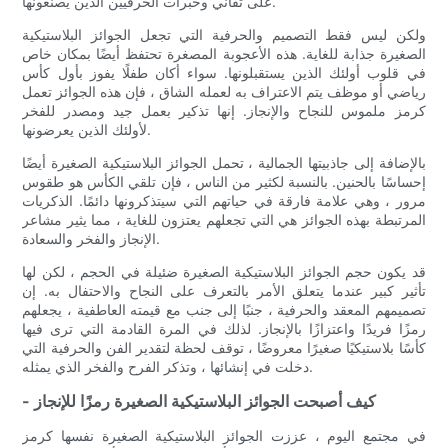
على تفاني وخبرات الحرفيين الذين يصنعونها.
ولكن ليس فقط التصميم والحرفية التي تجعل الجوائز البلاستيكية
الصغيرة جذابة للغاية. هذه الأعجوبة المصغرة تحتفظ أيضًا بمكان خاص
في قلوب أولئك الذين يستقبلونها. سواء أكان طفلًا يفوز بأول كأس
رياضي أو موظف يتم الاعتراف به لعمله الشاق ، فإن هذه الجوائز تعمل
كرمز ملموس للنجاح والإنجاز. إنها تذكير بعمل جيد ومصدر للفخر
لأولئك الذين يعرضونها.
بالإضافة إلى جاذبيتها الجمالية ، تحمل الجوائز البلاستيكية الصغيرة أيضًا
إحساسًا بالحنين. بالنسبة لكثير من الناس ، فإن تلقي الكأس هو طقوس
مرور ، وهي علامة فارقة في حياتهم التي سيتذكرونها دائمًا. الذكريات
المرتبطة بهذه الجوائز هي التي تجعلهم يعتزون للغاية ، مما يثير مشاعر
الإنجاز والفخر والسعادة.
قد يكون حجم الجوائز البلاستيكية الصغيرة ضئيلة في الحجم ، لكن لها
تأثير كبير عندما يتعلق الأمر بالتعرف على النجاح والاحتفال به. إن
تصميمهم المعقد والحرفية ، جنبًا إلى جنب مع قيمته العاطفية ، يجعلهم
رمزًا فريدًا واعتزازًا بالإنجاز. لذلك في المرة القادمة التي ترى فيها
كأسًا بلاستيكيًا صغيرًا معروضًا ، توقف لحظة لتقدير الفن والحرفية التي
دخلت في إنشائها ، وتذكر الفرح والفخر الذي يمثله.
- كيف أصبحت الجوائز البلاستيكية الصغيرة رمزًا للإنجاز
في مجتمع اليوم ، عززت الجوائز البلاستيكية الصغيرة نفسها كرمز