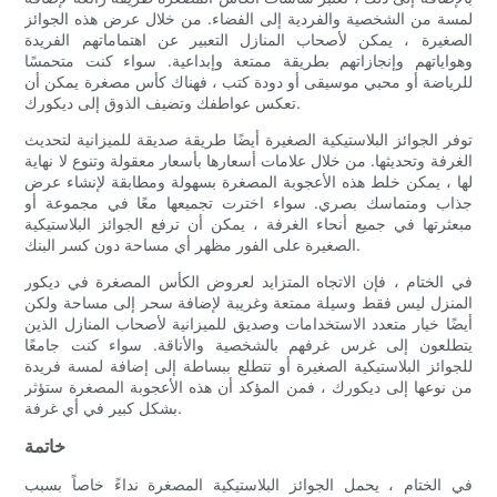
لمسة من الشخصية والفردية إلى الفضاء. من خلال عرض هذه الجوائز
الصغيرة ، يمكن لأصحاب المنازل التعبير عن اهتماماتهم الفريدة
وهواياتهم وإنجازاتهم بطريقة ممتعة وإبداعية. سواء كنت متحمسًا
للرياضة أو محبي موسيقى أو دودة كتب ، فهناك كأس مصغرة يمكن أن
تعكس عواطفك وتضيف الذوق إلى ديكورك.
توفر الجوائز البلاستيكية الصغيرة أيضًا طريقة صديقة للميزانية لتحديث
الغرفة وتحديثها. من خلال علامات أسعارها بأسعار معقولة وتنوع لا نهاية
لها ، يمكن خلط هذه الأعجوبة المصغرة بسهولة ومطابقة لإنشاء عرض
جذاب ومتماسك بصري. سواء اخترت تجميعها معًا في مجموعة أو
مبعثرتها في جميع أنحاء الغرفة ، يمكن أن ترفع الجوائز البلاستيكية
الصغيرة على الفور مظهر أي مساحة دون كسر البنك.
في الختام ، فإن الاتجاه المتزايد لعروض الكأس المصغرة في ديكور
المنزل ليس فقط وسيلة ممتعة وغريبة لإضافة سحر إلى مساحة ولكن
أيضًا خيار متعدد الاستخدامات وصديق للميزانية لأصحاب المنازل الذين
يتطلعون إلى غرس غرفهم بالشخصية والأناقة. سواء كنت جامعًا
للجوائز البلاستيكية الصغيرة أو تتطلع ببساطة إلى إضافة لمسة فريدة
من نوعها إلى ديكورك ، فمن المؤكد أن هذه الأعجوبة المصغرة ستؤثر
بشكل كبير في أي غرفة.
خاتمة
في الختام ، يحمل الجوائز البلاستيكية المصغرة نداءً خاصاً بسبب