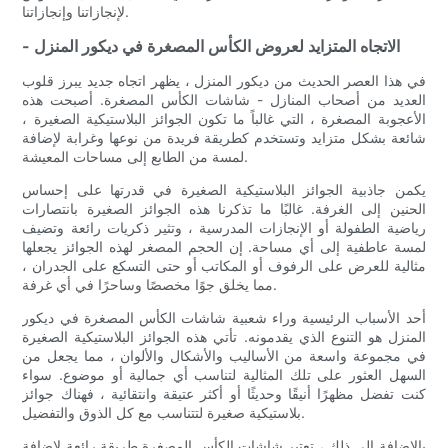
لإنجازاتنا وإنجازاتنا.
- الاتجاه المتزايد لعروض الكأس المصغرة في ديكور المنزل
في هذا العصر الحديث من ديكور المنزل ، يظهر اتجاه جديد يبرز قلوب
العديد من أصحاب المنازل - شاشات الكأس المصغرة. أصبحت هذه
الأعجوبة المصغرة ، التي غالباً ما تكون الجوائز البلاستيكية الصغيرة ،
شائعة بشكل متزايد وتستخدم كطريقة فريدة من نوعها وغرابة لإضافة
لمسة من الطابع إلى مساحات المعيشة.
يكمن جاذبية الجوائز البلاستيكية الصغيرة في قدرتها على إحساس
الحنين إلى الغرفة. غالبًا ما تذكرنا هذه الجوائز الصغيرة بانتصارات
رياضية الطفولة أو الإنجازات المدرسية ، وتثير ذكريات رائعة وتضيف
لمسة عاطفية إلى أي مساحة. إن الحجم المصغر لهذه الجوائز يجعلها
مثالية للعرض على الرفوف أو المكاتب أو حتى التسكع على الجدران ،
مما يخلق جوًا مخصصًا وساحرًا في أي غرفة.
أحد الأسباب الرئيسية وراء شعبية شاشات الكأس المصغرة في ديكور
المنزل هو التنوع الذي يقدمونه. تأتي هذه الجوائز البلاستيكية الصغيرة
في مجموعة واسعة من الأساليب والأشكال والألوان ، مما يجعل من
السهل العثور على تلك المثالية لتناسب أي جمالية أو موضوع. سواء
كنت تفضل مظهرًا أنيقًا وحديثًا أو أكثر عتيقة وانتقائية ، فهناك جوائز
بلاستيكية صغيرة لتتناسب مع كل الذوق والتفضيل.
بالإضافة إلى ذلك ، تعتبر شاشات الكأس المصغرة طريقة رائعة لإضافة