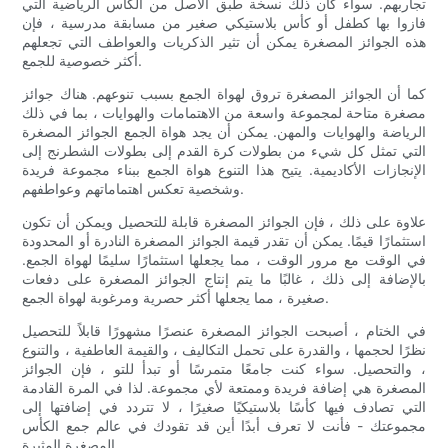
تجاربهم. سواء كان ذلك نسخة طبق الأصل من الكأس الرياضية التي
فازوا بها كطفل أو كأس بلاستيكي صغير من مسابقة مدرسية ، فإن
هذه الجوائز المصغرة يمكن أن تثير الذكريات والعواطف التي تجعلهم
أكثر خصوصية للجمع.
كما أن الجوائز المصغرة تروق لهواة الجمع بسبب تنوعهم. هناك جوائز
مصغرة متاحة لمجموعة واسعة من الاهتمامات والهوايات ، بما في ذلك
الرياضة والهوايات والمهن. يمكن أن يجد هواة الجمع الجوائز المصغرة
التي تمثل كل شيء من بطولات كرة القدم إلى بطولات الشطرنج إلى
الإنجازات الأكاديمية. يتيح هذا التنوع هواة الجمع ببناء مجموعة فريدة
وشخصية تعكس اهتماماتهم وعواطفهم.
علاوة على ذلك ، فإن الجوائز المصغرة قابلة للتحصيل ويمكن أن تكون
استثمارًا قيمًا. يمكن أن تقدر قيمة الجوائز المصغرة النادرة أو المحدودة
في الوقت مع مرور الوقت ، مما يجعلها استثمارًا سليمًا لهواة الجمع.
بالإضافة إلى ذلك ، غالبًا ما يتم إنتاج الجوائز المصغرة على دفعات
صغيرة ، مما يجعلها أكثر حصرية ومرغوبة لهواة الجمع.
في الختام ، أصبحت الجوائز المصغرة عنصرًا مشهورًا قابلاً للتحصيل
نظرًا لحجمها ، والقدرة على تحمل التكاليف ، والقيمة العاطفية ، والتنوع
، والتحصيل. سواء كنت جامعًا متمرسًا أو تبدأ للتو ، فإن الجوائز
المصغرة هي إضافة فريدة وممتعة لأي مجموعة. لذا في المرة القادمة
التي تصادف فيها كأسًا بلاستيكيًا صغيرًا ، لا تتردد في إضافتها إلى
مجموعتك - فأنت لا تعرف أبدًا أين قد تقودك في عالم جمع الكأس
المصغرة المثيرة.