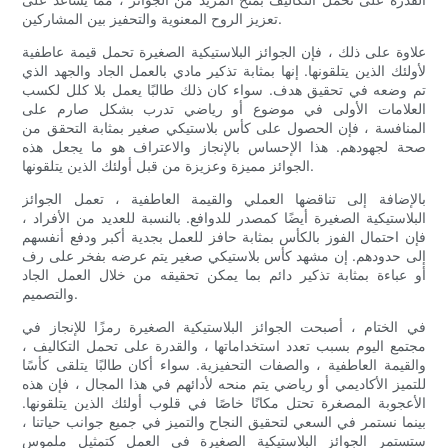
تعزيز الروح المعنوية والتحفيز بين المشاركين.
علاوة على ذلك ، فإن الجوائز البلاستيكية الصغيرة تحمل قيمة عاطفية
لأولئك الذين يتلقونها. إنها بمثابة تذكير مادي بالعمل الجاد والجهد الذي
تم وضعه في تحقيق هدف. سواء كان ذلك طالبًا يعمل بلا كلل لكسب
العلامات الأولى في موضوع أو رياضي تدرب بشكل صارم على
المنافسة ، فإن الحصول على كأس بلاستيكي صغير بمثابة التحقق من
صحة لجهودهم. هذا الإحساس بالإنجاز والاعتراف هو ما يجعل هذه
الجوائز مميزة وعزيزة من قبل أولئك الذين يتلقونها.
بالإضافة إلى تناقضها العملي والقيمة العاطفية ، تعمل الجوائز
البلاستيكية الصغيرة أيضًا كمصدر للدوافع. بالنسبة للعديد من الأفراد ،
فإن احتمال الفوز بالكأس بمثابة حافز للعمل بجدية أكبر ودفع أنفسهم
إلى حدودهم. إن مشهد كأس بلاستيكي صغير يتم عرضه بفخر على رف
أو عباءة بمثابة تذكير دائم بما يمكن تحقيقه من خلال العمل الجاد
والتصميم.
في الختام ، أصبحت الجوائز البلاستيكية الصغيرة رمزًا للإنجاز في
مجتمع اليوم بسبب تعدد استخداماتها ، والقدرة على تحمل التكاليف ،
والقيمة العاطفية ، والصفات التحفيزية. سواء أكان طالبًا يتلقى كأسًا
للتميز الأكاديمي أو رياضي يتم منحه لأدائهم في هذا المجال ، فإن هذه
الأعجوبة المصغرة تحتل مكانًا خاصًا في قلوب أولئك الذين يتلقونها.
بينما نستمر في السعي لتحقيق النجاح والتميز في جميع جوانب حياتنا ،
ستستمر الجوائز البلاستيكية الصغيرة في العمل كتمثيل ملموس