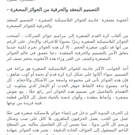
- التصميم المعقد والحرفية من الجوائز المصغرة
أعجوبة مصغرة: جاذبية الجوائز البلاستيكية الصغيرة - التصميم المعقد
والحرفية للجوائز المصغرة
من ألعاب كرة القدم الصغيرة إلى مراسم جوائز الشركات ، أصبحت
الجوائز البلاستيكية الصغيرة رمزًا محبوبًا للاعتراف والإنجاز. على الرغم
من أنها قد تكون صغيرة الحجم ، إلا أن هذه الجوائز تحزم لكمة عندما
يتعلق الأمر بالتصميم والحرفية المعقدة. دعنا نتعمق في عالم الجوائز
المصغرة وكشف عن الفن وراء هذه الأعجوبة بحجم نصف لتر.
أحد الجوانب الأكثر جاذبية للجوائز البلاستيكية الصغيرة هو براعة في
التصميم. سواء أكانوا على شكل كرة كرة قدم أو نجمة أو كوب شاهق ،
فإن هذه الجوائز تأتي في مجموعة واسعة من الأشكال والأحجام ، كل
واحد مصنوع بدقة لالتقاط جوهر الحدث أو الإنجاز الذي يمثلونه. إن
الاهتمام بالتفاصيل في تصميم هذه الجوائز أمر رائع حقًا ، مع نقوش
مصغرة ، وأنماط معقدة ، وألوان نابضة بالحياة تجعل كل الكأس قطعة
فنية فريدة من نوعها.
إن الحرف اليدوية التي تدخل في إنشاء جوائز بلاستيكية صغيرة هي حقًا
عمل من الحب. يعمل الحرفيون الماهرون بلا كلل على صب وشكل
ورسم كل كأس يدويًا ، مما يضمن أن كل التفاصيل مثالية. من السطح
الناعم المصقول إلى الحواف الحادة الدقيقة ، تعتبر هذه الجوائز شهادة