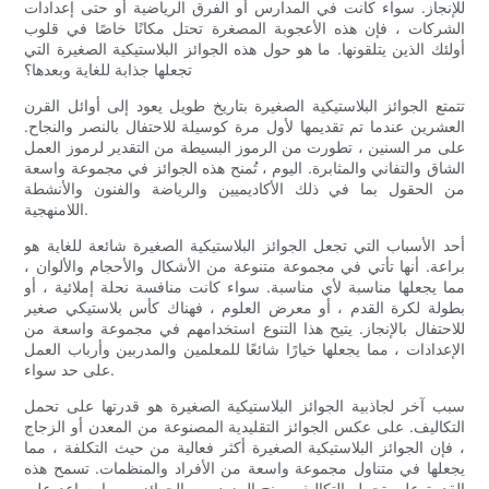
للإنجاز. سواء كانت في المدارس أو الفرق الرياضية أو حتى إعدادات
الشركات ، فإن هذه الأعجوبة المصغرة تحتل مكانًا خاصًا في قلوب
أولئك الذين يتلقونها. ما هو حول هذه الجوائز البلاستيكية الصغيرة التي
تجعلها جذابة للغاية وبعدها؟
تتمتع الجوائز البلاستيكية الصغيرة بتاريخ طويل يعود إلى أوائل القرن
العشرين عندما تم تقديمها لأول مرة كوسيلة للاحتفال بالنصر والنجاح.
على مر السنين ، تطورت من الرموز البسيطة من التقدير لرموز العمل
الشاق والتفاني والمثابرة. اليوم ، تُمنح هذه الجوائز في مجموعة واسعة
من الحقول بما في ذلك الأكاديميين والرياضة والفنون والأنشطة
اللامنهجية.
أحد الأسباب التي تجعل الجوائز البلاستيكية الصغيرة شائعة للغاية هو
براعة. أنها تأتي في مجموعة متنوعة من الأشكال والأحجام والألوان ،
مما يجعلها مناسبة لأي مناسبة. سواء كانت منافسة نحلة إملائية ، أو
بطولة لكرة القدم ، أو معرض العلوم ، فهناك كأس بلاستيكي صغير
للاحتفال بالإنجاز. يتيح هذا التنوع استخدامهم في مجموعة واسعة من
الإعدادات ، مما يجعلها خيارًا شائعًا للمعلمين والمدربين وأرباب العمل
على حد سواء.
سبب آخر لجاذبية الجوائز البلاستيكية الصغيرة هو قدرتها على تحمل
التكاليف. على عكس الجوائز التقليدية المصنوعة من المعدن أو الزجاج
، فإن الجوائز البلاستيكية الصغيرة أكثر فعالية من حيث التكلفة ، مما
يجعلها في متناول مجموعة واسعة من الأفراد والمنظمات. تسمح هذه
القدرة على تحمل التكاليف بمنح المزيد من الجوائز ، مما يساعد على