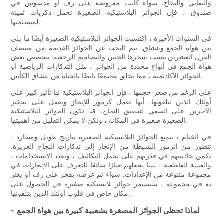
والتفاني والنجاح. سواء كانت معروضة على رف أو مدسوس في
صندوق ، فإن الجوائز البلاستيكية الصغيرة تحمل ذكريات ثمينة
لمستلميها.
في السنوات الأخيرة ، اكتسبت الجوائز البلاستيكية الصغيرة أيضًا ما يلي
بين هواة الجمع وعشاق. يتم البحث عن الجوائز القديمة من منتصف
القرن العشرين بسبب سحرها الحنين والتصاميم الرجعية. يتخصص بعض
هواة الجمع في أنواع محددة من الجوائز ، مثل التذكارات الرياضية أو
الجوائز الأكاديمية ، مما يخلق مجتمعًا نابضًا بالحياة من عشاق الكأس.
على الرغم من صغر حجمها ، فإن الجوائز البلاستيكية لها تأثير كبير على
أولئك الذين يتلقونها. أنها تعمل كرموز للإنجاز وتعمل على تحفيز
الآخرين على السعي لتحقيق النجاح. قد تكون الجوائز البلاستيكية
الصغيرة صغيرة في المكانة ، ولكن لا يمكن التقليل من أهميتها.
في الختام ، تتمتع الجوائز البلاستيكية الصغيرة بتاريخ طويل ومطارد ،
تتطور من الرموز البسيطة من الإنجاز إلى تذكارات النجاح العزيزة.
تكمن جاذبيتهم في قدرتهم على تحمل التكاليف ، وتعدد الاستخدامات ،
والقيمة العاطفية ، مما يجعلهم خيارًا شائعًا للتعرف على الإنجازات في
مجموعة متنوعة من الإعدادات. سواء تم عرضه بفخر على رف أو يعتز
به في مجموعة ، ستستمر جوائز بلاستيكية صغيرة في الحصول على
مكان خاص في قلوب أولئك الذين يتلقونها.
- لماذا تحظى الجوائز المصغرة بشعبية كبيرة بين هواة الجمع