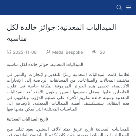
الميداليات المعدنية: جوائز خالدة لكل
مناسبة
2025-11-08
Medal Bespoke
58
الميداليات المعدنية: جوائز خالدة لكل مناسبة
لطالما كانت الميداليات المعدنية رمزًا للتقدير والإنجازات والتميز في
مختلف المجالات والصناعات. من المسابقات الرياضية إلى الإنجازات
الأكاديمية، تحظى هذه الجوائز المرموقة بمكانة خاصة في قلوب
الحاصلين عليها. بفضل تصميمها المتين وطويل الأمد، تُعد الميداليات
المعدنية وسيلة خالدة لتكريم الأفراد على عملهم الدؤوب وتفانيهم. في
هذه المقالة، سنستكشف أهمية الميداليات المعدنية، بالإضافة إلى
المناسبات المختلفة التي يُمكن منحها فيها.
تاريخ الميداليات المعدنية
للميداليات المعدنية تاريخ عريق يمتد لآلاف السنين. يعود تقليد منح
الميداليات إلى اليونان القديمة، حيث كان يُكرّم الرياضيون الفائزون في