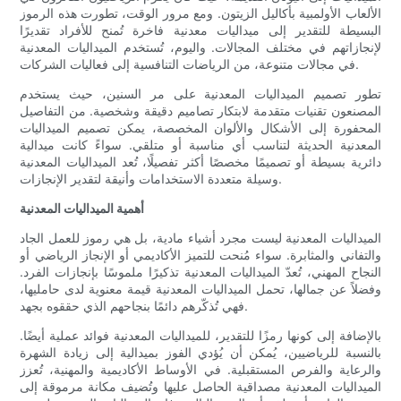
الألعاب الأولمبية بأكاليل الزيتون. ومع مرور الوقت، تطورت هذه الرموز
البسيطة للتقدير إلى ميداليات معدنية فاخرة تُمنح للأفراد تقديرًا
لإنجازاتهم في مختلف المجالات. واليوم، تُستخدم الميداليات المعدنية
في مجالات متنوعة، من الرياضات التنافسية إلى فعاليات الشركات.
تطور تصميم الميداليات المعدنية على مر السنين، حيث يستخدم
المصنعون تقنيات متقدمة لابتكار تصاميم دقيقة وشخصية. من التفاصيل
المحفورة إلى الأشكال والألوان المخصصة، يمكن تصميم الميداليات
المعدنية الحديثة لتناسب أي مناسبة أو متلقي. سواءً كانت ميدالية
دائرية بسيطة أو تصميمًا مخصصًا أكثر تفصيلًا، تُعد الميداليات المعدنية
وسيلة متعددة الاستخدامات وأنيقة لتقدير الإنجازات.
أهمية الميداليات المعدنية
الميداليات المعدنية ليست مجرد أشياء مادية، بل هي رموز للعمل الجاد
والتفاني والمثابرة. سواء مُنحت للتميز الأكاديمي أو الإنجاز الرياضي أو
النجاح المهني، تُعدّ الميداليات المعدنية تذكيرًا ملموسًا بإنجازات الفرد.
وفضلاً عن جمالها، تحمل الميداليات المعدنية قيمة معنوية لدى حامليها،
فهي تُذكّرهم دائمًا بنجاحهم الذي حققوه بجهد.
بالإضافة إلى كونها رمزًا للتقدير، للميداليات المعدنية فوائد عملية أيضًا.
بالنسبة للرياضيين، يُمكن أن يُؤدي الفوز بميدالية إلى زيادة الشهرة
والرعاية والفرص المستقبلية. في الأوساط الأكاديمية والمهنية، تُعزز
الميداليات المعدنية مصداقية الحاصل عليها وتُضيف مكانة مرموقة إلى