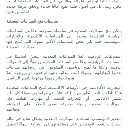
سيرته الذاتية أو ملف أعماله. وبالتالي، فإن الميداليات المعدنية ليست
مجرد زينة، بل هي أصول قيّمة تفتح آفاقًا جديدة وتخلق فرصًا جديدة
للحاصلين عليها.
مناسبات منح الميداليات المعدنية
يمكن منح الميداليات المعدنية في مناسبات متنوعة، بدءًا من المنافسات
الرياضية التنافسية وصولًا إلى المسابقات الأكاديمية والإنجازات
المؤسسية. فيما يلي بعض المناسبات الأكثر شيوعًا التي تُمنح فيها
الميداليات المعدنية:
المسابقات الرياضية: تُعدّ الميداليات المعدنية عنصرًا أساسيًا في
المسابقات الرياضية، بدءًا من السباقات المحلية ووصولًا إلى البطولات
الدولية. وغالبًا ما يُمنح الرياضيون المتفوقون في رياضاتهم ميداليات
تقديرًا لإنجازاتهم. وسواءً كانت ميدالية ذهبية أو فضية أو برونزية، تُعدّ
هذه الجوائز رموزًا مرغوبة للتميز الرياضي.
الإنجازات الأكاديمية: في الأوساط الأكاديمية، تُمنح الميداليات المعدنية
غالبًا للطلاب الذين يُظهرون أداءً استثنائيًا في دراستهم. سواءً كان ذلك
للتميز الأكاديمي، أو الإنجازات البحثية، أو مهارات القيادة، فإن
الميداليات المعدنية وسيلة مرموقة لتقدير الطلاب على اجتهادهم
وتفانيهم.
التقدير المؤسسي: تُستخدم الميداليات المعدنية بشكل شائع في عالم
الشركات لتقدير الموظفين على مساهماتهم في الشركة. سواءً لتحقيق