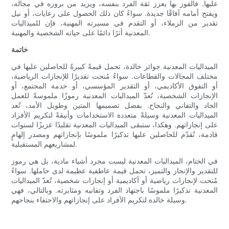
عليها. فالفوز بها يعزز ثقة الفرد بنفسه، ويزيد من بروزه في مجاله،
ويفتح أمامه آفاقًا جديدة. سواءً كان ذلك الحصول على رعايات، أو نيل
تقدير من الزملاء، أو التقدم في مسيرته المهنية، فإن للميداليات
المعدنية أثرًا دائمًا على حياته الشخصية والمهنية.
خاتمة
الميداليات المعدنية جوائز خالدة، تحمل قيمةً كبيرةً للحاصلين عليها في
مختلف المجالات والقطاعات. سواءً مُنحت تقديرًا للإنجازات الرياضية،
أو التفوق الأكاديمي، أو التقدير المؤسسي، أو خدمة المجتمع، أو
الإنجازات الشخصية، تُعدّ الميداليات المعدنية رموزًا ملموسةً للعمل
الجاد والتفاني والنجاح. بفضل تصميمها المتين وطويل الأمد، تُعد
الميداليات المعدنية وسيلةً متعددة الاستخدامات وأنيقةً لتكريم الأفراد
على إنجازاتهم. وهكذا، ستبقى الميداليات المعدنية تقليدًا عزيزًا لسنوات
قادمة، تُقدّم للحاصلين عليها تذكيرًا ملموسًا بإنجازاتهم ومصدر إلهامٍ
لمشاريعهم المستقبلية.
في الختام، الميداليات المعدنية ليست مجرد أشياء مادية، بل هي رموز
للتقدير والإنجاز والتميز، تحمل قيمة عاطفية عظيمة لدى حاملها. سواءً
مُنحت لإنجازات رياضية أو أكاديمية أو إنجازات شخصية، تُعدّ الميداليات
المعدنية تذكيرًا ملموسًا باجتهاد الفرد وتفانيه ومثابرته. وبالتالي، فهي
وسيلة خالدة لتكريم الأفراد على إنجازاتهم والاحتفاء بنجاحهم.