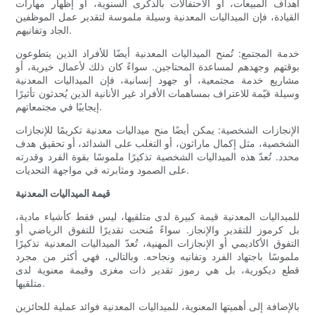
أهداف المبيعات، أو الاحتفالات بالذكرى السنوية، أو إظهار مهارات
القيادة، فإن الميداليات المعدنية وسيلة ملموسة لتقدير عمل الموظفين
الجاد وتفانيهم.
خدمة المجتمع: تُمنح الميداليات المعدنية أيضًا للأفراد الذين يتطوعون
بوقتهم وجهدهم لمساعدة المحتاجين. سواءً كان ذلك لأعمال خيرية، أو
مشاريع خدمة مجتمعية، أو جهود إنسانية، فإن الميداليات المعدنية
وسيلة قيّمة للاعتراف بمساهمات الأفراد غير الأنانية الذين يُحدثون تأثيرًا
إيجابيًا في مجتمعاتهم.
الإنجازات الشخصية: يمكن أيضًا منح ميداليات معدنية تكريمًا للإنجازات
الشخصية، مثل إكمال ماراثون، أو التغلب على الشدائد، أو تحقيق هدف
محدد. تُعدّ هذه الميداليات الشخصية تذكيرًا ملموسًا بقوة الفرد وقدرته
على الصمود ومثابرته في مواجهة التحديات.
قيمة الميداليات المعدنية
للميداليات المعدنية قيمة كبيرة لدى متلقيها، ليس فقط كأشياء مادية،
بل كرموز للتقدير والإنجاز. سواءً مُنحت تقديرًا للتفوق الرياضي أو
التفوق الأكاديمي أو الإنجازات المهنية، تُعدّ الميداليات المعدنية تذكيرًا
ملموسًا باجتهاد الفرد وتفانيه ونجاحه. وبالتالي، فهي أكثر من مجرد
قطع ديكورية، بل هي رموز تقدير ذات مغزى وقيمة معنوية لدى
متلقيها.
بالإضافة إلى أهميتها المعنوية، للميداليات المعدنية فوائد عملية للحائزين