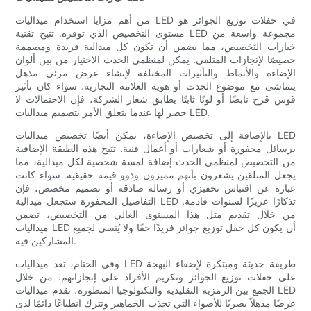
من أهم مزايا استخدام ميداليات LED في حفلات توزيع الجوائز هو
مستوى التخصيص الذي توفره. تتيح تقنية LED مجموعة واسعة من
خيارات التخصيص، مما يضمن أن تكون كل ميدالية فريدة ومصممة
خصيصًا لإنجازات المتلقي. يمكن لمنظمي الحدث الاختيار من بين ألوان
الإضاءة والأنماط والتأثيرات المختلفة لإنشاء عرض مرئي مذهل
يتماشى مع موضوع الحدث أو هوية العلامة التجارية. سواء كان تأثير
قوس قزح نابضًا أو لونًا ثابتًا يطابق شعار الشركة، فإن الاحتمالات لا
حصر لها عندما يتعلق الأمر بتصميم ميداليات LED.
بالإضافة إلى تخصيص الإضاءة، يمكن أيضًا تخصيص ميداليات LED
برسائل محفورة أو شعارات أو أعمال فنية. تتيح هذه الطبقة الإضافية
من التخصيص لمنظمي الحدث إضافة لمسة شخصية لكل ميدالية، مما
يجعل المتلقين يشعرون بأنهم مميزون وذوو قيمة حقيقية. سواء كانت
عبارة عن اقتباس تحفيزي أو رسالة صادقة أو تصميم مخصص، فإن
التفاصيل المحفورة ستجعل ميدالية LED تذكارًا عزيزًا لسنوات قادمة.
من خلال تقديم مثل هذا المستوى العالي من التخصيص، تضمن
ميداليات LED أن يكون كل حفل توزيع جوائز فريدًا حقًا ولا يُنسى لجميع
المشاركين فيه.
وفي الختام، تعد ميداليات LED طريقة حديثة ومبتكرة لإضفاء البهجة
على حفلات توزيع الجوائز وتكريم الأفراد على إنجازاتهم. من خلال
الجمع بين الرمزية التقليدية والتكنولوجيا المتطورة، تقدم ميداليات LED
عرضًا مذهلاً بصريًا للأضواء التي تجذب الجماهير وتترك انطباعًا دائمًا لدى