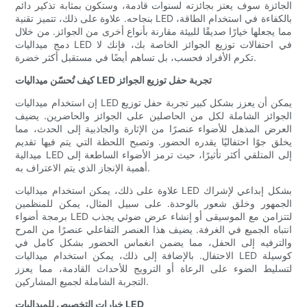
الجائزة سوف يعتز بجائزته لسنوات قادمة، وستكون بمثابة تذكير دائم
بنجاحه. علاوة على ذلك، تتميز تقنية LED بالكفاءة في استخدام الطاقة،
مما يجعلها خيارًا صديقًا للبيئة مقارنة بأنواع أخرى من الجوائز. من خلال
دمج ميداليات LED في احتفالات توزيع الجوائز الخاصة بك، فإنك لا
تكرم الأفراد فحسب، بل تساهم أيضًا في مستقبل أكثر خضرة.
كيف تُحسّن ميداليات LED تجربة حفل توزيع الجوائز
إن استخدام ميداليات LED يمكن أن يعزز بشكل كبير تجربة حفل توزيع
الجوائز الشاملة لكل من الحاصلين على الجوائز والحاضرين. يضيف
العرض المذهل للأضواء عنصرًا من الإثارة والجاذبية إلى الحدث، مما
يخلق جوًا احتفاليًا يقدره الحضور. وتصبح اللحظة التي يتم فيها تقديم
ميدالية LED إلى المتلقي أكثر تأثيرًا، حيث ترمز الأضواء الساطعة إلى
أهمية الإنجاز الذي يتم الاعتراف به.
علاوة على ذلك، يمكن استخدام ميداليات LED بشكل إبداعي لإشراك
الجمهور وخلق شعور بالوحدة. على سبيل المثال، يمكن للمنظمين
برمجة أضواء LED لتتزامن مع الموسيقى أو إنشاء عرض ضوئي يجذب
انتباه الجميع في الغرفة. يضيف هذا العنصر التفاعلي عنصرًا من المرح
والترفيه إلى الحفل، مما يضمن انغماس الحضور بشكل كامل في
الاحتفال. بالإضافة إلى ذلك، يمكن استخدام ميداليات LED كوسيلة
لتسليط الضوء على الرعاة أو الترويج للأحداث القادمة، مما يعزز
التجربة الشاملة لجميع المشاركين.
خيارات التخصيص للميداليات LED