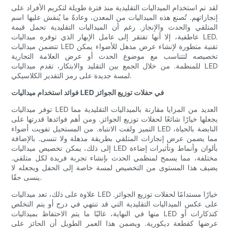
لقد تم استخدام الميداليات التقليدية منذ فترة طويلة لتكريم الأفراد على
إنجازاتهم. تُصنع هذه الميداليات من المعدن، وعادةً ما يُنقش عليها اسم
المتلقي والحدث والإنجاز. رغم أن الميداليات التقليدية تحمل قيمة
عاطفية، إلا أنها تفتقر إلى عامل الإبهار الذي توفره ميداليات LED.
تتضمن ميداليات LED تقنية متطورة لإنشاء عرض مذهل للأضواء يمكن
تخصيصه لتتناسب مع موضوع الحدث أو عرض العلامة التجارية
للمنظمة. من خلال الجمع بين التقليد والابتكار، تقدم ميداليات LED
لمسة جديدة على رمز التقدير الكلاسيكي.
فوائد استخدام ميداليات LED في حفلات توزيع الجوائز
توفر ميداليات LED العديد من المزايا مقارنة بالميداليات التقليدية مما
يجعلها خيارًا شائعًا لحفلات توزيع الجوائز. ومن أهم فوائدها قدرتها على
التميز ولفت الانتباه. من المستحيل تفويت أضواء LED النابضة بالحياة،
مما يضمن عرض إنجازات المتلقي بطريقة مذهلة ولا تنسى. بالإضافة
إلى ذلك، يمكن تخصيص ميداليات LED بألوان وأنماط وتأثيرات إضاءة
مختلفة، مما يسمح لمنظمي الحدث بإنشاء تجربة فريدة لكل متلقي.
يضيف هذا المستوى من التخصيص لمسة خاصة إلى الحفل ويجعله لا
ينسى حقًا.
علاوة على ذلك، تعد ميداليات LED خيارًا مستدامًا لحفلات توزيع الجوائز.
على عكس الميداليات التقليدية التي قد تنتهي في درج أو يتم التخلص
منها في النهاية، غالبًا ما يتم الاحتفاظ بميداليات LED كتذكارات أو
عرضها كقطعة ديكورية. ويضمن هذا العمر الطويل أن الحائز على