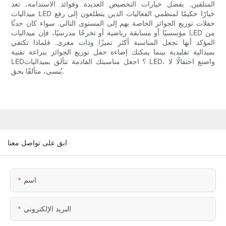
المتلقين. بفضل خيارات التخصيص العديدة وفوائد الاستدامة، تعد
ميداليات LED خيارًا حكيمًا لمنظمي الفعاليات الذين يتطلعون إلى رفع
حفلات توزيع الجوائز الخاصة بهم إلى المستوى التالي. سواء كان حدثًا
مؤسسيًا أو مسابقة رياضية أو تخرجًا مدرسيًا، فإن ميداليات LED من
المؤكد أنها تجعل المناسبة أكثر تميزًا وذات مغزى. فلماذا تكتفي
بميدالية تقليدية بينما يمكنك إضاءة حفل توزيع الجوائز ببراعة تقنية
LED؟ اجعل مناسبتك القادمة تتألق بميداليات LED، واصنع احتفالًا لا
يُنسى، متألقًا بحق.
ابق على تواصل معنا
اسم
البريد الإلكتروني