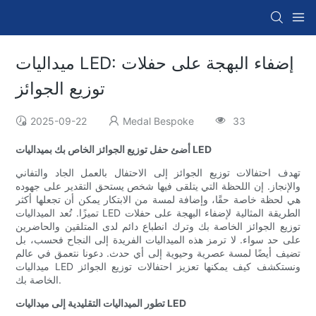
ميداليات LED: إضفاء البهجة على حفلات
توزيع الجوائز
2025-09-22
Medal Bespoke
33
أضئ حفل توزيع الجوائز الخاص بك بميداليات LED
تهدف احتفالات توزيع الجوائز إلى الاحتفال بالعمل الجاد والتفاني
والإنجاز. إن اللحظة التي يتلقى فيها شخص يستحق التقدير على جهوده
هي لحظة خاصة حقًا، وإضافة لمسة من الابتكار يمكن أن تجعلها أكثر
تميزًا. تُعد الميداليات LED الطريقة المثالية لإضفاء البهجة على حفلات
توزيع الجوائز الخاصة بك وترك انطباع دائم لدى المتلقين والحاضرين
على حد سواء. لا ترمز هذه الميداليات الفريدة إلى النجاح فحسب، بل
تضيف أيضًا لمسة عصرية وحيوية إلى أي حدث. دعونا نتعمق في عالم
ميداليات LED ونستكشف كيف يمكنها تعزيز احتفالات توزيع الجوائز
الخاصة بك.
تطور الميداليات التقليدية إلى ميداليات LED