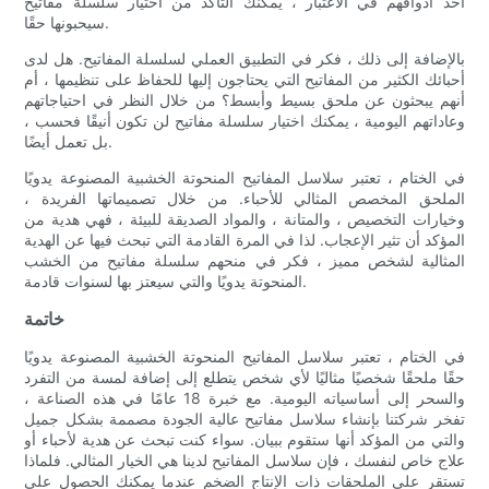
أخذ أذواقهم في الاعتبار ، يمكنك التأكد من اختيار سلسلة مفاتيح
سيحبونها حقًا.
بالإضافة إلى ذلك ، فكر في التطبيق العملي لسلسلة المفاتيح. هل لدى
أحبائك الكثير من المفاتيح التي يحتاجون إليها للحفاظ على تنظيمها ، أم
أنهم يبحثون عن ملحق بسيط وأبسط؟ من خلال النظر في احتياجاتهم
وعاداتهم اليومية ، يمكنك اختيار سلسلة مفاتيح لن تكون أنيقًا فحسب ،
بل تعمل أيضًا.
في الختام ، تعتبر سلاسل المفاتيح المنحوتة الخشبية المصنوعة يدويًا
الملحق المخصص المثالي للأحباء. من خلال تصميماتها الفريدة ،
وخيارات التخصيص ، والمتانة ، والمواد الصديقة للبيئة ، فهي هدية من
المؤكد أن تثير الإعجاب. لذا في المرة القادمة التي تبحث فيها عن الهدية
المثالية لشخص مميز ، فكر في منحهم سلسلة مفاتيح من الخشب
المنحوتة يدويًا والتي سيعتز بها لسنوات قادمة.
خاتمة
في الختام ، تعتبر سلاسل المفاتيح المنحوتة الخشبية المصنوعة يدويًا
حقًا ملحقًا شخصيًا مثاليًا لأي شخص يتطلع إلى إضافة لمسة من التفرد
والسحر إلى أساسياته اليومية. مع خبرة 18 عامًا في هذه الصناعة ،
تفخر شركتنا بإنشاء سلاسل مفاتيح عالية الجودة مصممة بشكل جميل
والتي من المؤكد أنها ستقوم ببيان. سواء كنت تبحث عن هدية لأحباء أو
علاج خاص لنفسك ، فإن سلاسل المفاتيح لدينا هي الخيار المثالي. فلماذا
تستقر على الملحقات ذات الإنتاج الضخم عندما يمكنك الحصول على