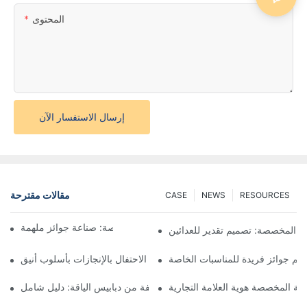
المحتوى
إرسال الاستفسار الآن
مقالات مقترحة
CASE
NEWS
RESOURCES
فن صنع الميداليات المخصصة: صناعة جوائز ملهمة
ق المخصصة: تصميم تقدير للعدائين
م جوائز فريدة للمناسبات الخاصة
ميداليات الجوائز المخصصة: الاحتفال بالإنجازات بأسلوب أنيق
دنية المخصصة هوية العلامة التجارية
فهم أنواع مختلفة من دبابيس الياقة: دليل شامل