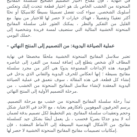
في النهاية ، فإن مفتاح اختيار التصميم الصحيح لسلسلة المفاتيح
المنحوتة من الخشب الخاص بك هو اختيار قطعة تتحدث إليك وتعكس
أسلوبك الشخصي. سواء كنت تفضل تصميمًا بسيطًا كلاسيكيًا أو نحتًا
أكثر تعقيدًا وتفصيلاً ، فهناك خيارات لا حصر لها للاختيار من بينها. مع
القليل من التفكير والنظر ، يمكنك العثور على سلسلة المفاتيح
المنحوتة الخشبية المثالية التي ستضيف لمسة فريدة وشخصية إلى
حملك اليومي.
- عملية الصياغة اليدوية: من التصميم إلى المنتج النهائي
تعتبر سلاسل المفاتيح المنحوتة الخشبية ملحقًا مخصصًا في نهاية
المطاف لأي شخص يتطلع إلى إضافة لمسة من التفرد إلى عناصره
اليومية. هذه الإبداعات المصنوعة يدويًا هي أكثر من مجرد سلسلة
مفاتيح بسيطة ؛ إنها انعكاس للحرف اليدوية والتفاني الذي يدخل في
إنشاء كل قطعة. في هذه المقالة ، سوف نتعمق في عملية الصياغة
اليدوية المعقدة لإنشاء سلاسل المفاتيح المنحوتة من الخشب ، من
مرحلة التصميم الأولية إلى المنتج النهائي.
تبدأ رحلة سلسلة المفاتيح المنحوتة من خشب مع مرحلة التصميم.
يرسم الحرفيون الموهوبين بأفكارهم بعناية ، مع الأخذ في الاعتبار شكل
وحجم وتعقيدات سلسلة المفاتيح. يتم التخطيط لكل تصميم بدقة لضمان
أنه لا يبدو جذابًا بصريًا فحسب ، بل يعمل أيضًا بشكل جيد كسلسلة
مفاتيح. من الأشكال الهندسية البسيطة إلى الأنماط المعقدة ، فإن
إمكانيات تصميمات مفاتيح المفاتيح المنحوتة الخشبية لا حصر لها.