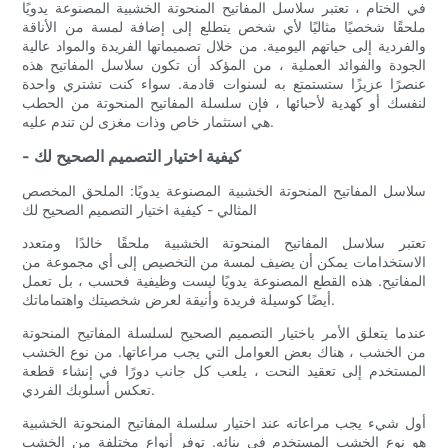
في الختام ، تعتبر سلاسل المفاتيح المنحوتة الخشبية المصنوعة يدويًا
ملحقًا شخصيًا مثاليًا لأي شخص يتطلع إلى إضافة لمسة من الأناقة
والفردية إلى حياتهم اليومية. من خلال تصميماتها الفريدة والمواد عالية
الجودة والفوائد العملية ، من المؤكد أن تكون سلاسل المفاتيح هذه
عنصرًا عزيزًا ستستمتع به لسنوات قادمة. سواء كنت تشتري واحدة
لنفسك أو كهدية لأحبائها ، فإن سلسلة المفاتيح المنحوتة من الحطب
هي استثمار خاص وذات مغزى لن تندم عليه.
- كيفية اختيار التصميم الصحيح لك
سلاسل المفاتيح المنحوتة الخشبية المصنوعة يدويًا: الملحق المخصص
المثالي - كيفية اختيار التصميم الصحيح لك
تعتبر سلاسل المفاتيح المنحوتة الخشبية ملحقًا خالدًا ومتعدد
الاستخدامات يمكن أن يضيف لمسة من التخصيص إلى أي مجموعة من
المفاتيح. هذه القطع المصنوعة يدويًا ليست وظيفية فحسب ، بل تعمل
أيضًا كوسيلة فريدة وأنيقة لعرض شخصيتك واهتماماتك.
عندما يتعلق الأمر باختيار التصميم الصحيح لسلسلة المفاتيح المنحوتة
من الخشب ، هناك بعض العوامل التي يجب مراعاتها. من نوع الخشب
المستخدم إلى تعقيد النحت ، يلعب كل جانب دورًا في إنشاء قطعة
تعكس أسلوبك الفردي.
أول شيء يجب مراعاته عند اختيار سلسلة المفاتيح المنحوتة الخشبية
هو نوع الخشب المستخدم في بنائه. توفر أنواع مختلفة من الخشب