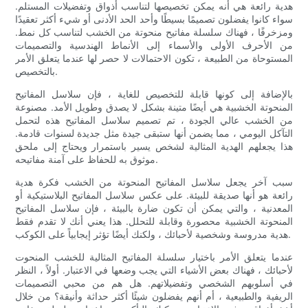
هدية رائعة هي أنه يمكن تخصيصها لتناسب أذواق وتفضيلات المستلم.
سواء كانوا يفضلون تصميمًا بسيطًا وأحد الحد الأدنى أو شيء أكثر تعقيدًا
ومزخرفًا ، فهناك سلسلة مفاتيح منحوتة من الخشب لتناسب كل نمط.
من الأحرف الأولى والأسماء إلى الأنماط الهندسية والتصميمات
المستوحاة من الطبيعة ، تكون الاحتمالات لا حصر لها عندما يتعلق الأمر
بالتخصيص.
بالإضافة إلى كونها قابلة للتخصيص للغاية ، فإن سلاسل المفاتيح
المنحوتة الخشبية هي أيضًا متينة بشكل لا يصدق وطويل الأمد. مصنوعة
من الخشب عالي الجودة ، تم تصميم سلاسل المفاتيح هذه لتحمل
التآكل اليومي ، مما يضمن أنها ستبقى جيدة مثل جديدة لسنوات قادمة.
هذا يجعلهم الهدية المثالية لشخص يسير باستمرار ويحتاج إلى ملحق
موثوق به للحفاظ على آمنة مفاتيحه.
سبب آخر يجعل سلاسل المفاتيح المنحوتة من الخشب فكرة هدية
رائعة هو أنها صديقة للبيئة. على عكس سلاسل المفاتيح البلاستيكية أو
المعدنية ، والتي يمكن أن تكون ضارة بالبيئة ، فإن سلاسل المفاتيح
المنحوتة الخشبية محصورة وقابلة للتحلل. هذا يعني أنك لا تقدم فقط
هدية مدروسة وشخصية لأحبائك ، ولكنك أيضًا تؤثر إيجابياً على الكوكب.
عندما يتعلق الأمر باختيار سلسلة المفاتيح المثالية للخشب المنحوت
لأحبائك ، فهناك بعض الأشياء التي يجب وضعها في الاعتبار. أولاً ، النظر
في أسلوبهم الشخصي وتفضيلاتهم. هل هم من محبي التصميمات
الريفية والطبيعية ، أم أنهم يفضلون شيئًا أكثر حداثة وأنيقة؟ من خلال