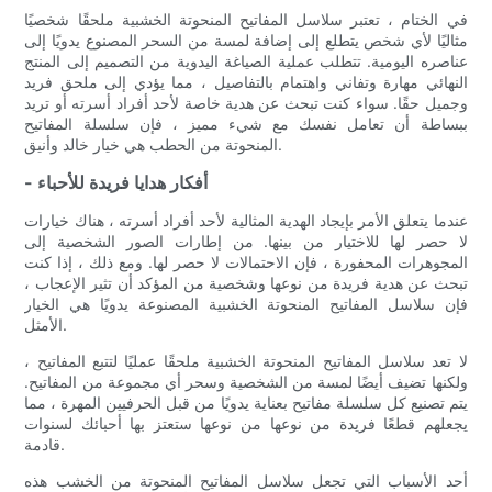
في الختام ، تعتبر سلاسل المفاتيح المنحوتة الخشبية ملحقًا شخصيًا
مثاليًا لأي شخص يتطلع إلى إضافة لمسة من السحر المصنوع يدويًا إلى
عناصره اليومية. تتطلب عملية الصياغة اليدوية من التصميم إلى المنتج
النهائي مهارة وتفاني واهتمام بالتفاصيل ، مما يؤدي إلى ملحق فريد
وجميل حقًا. سواء كنت تبحث عن هدية خاصة لأحد أفراد أسرته أو تريد
ببساطة أن تعامل نفسك مع شيء مميز ، فإن سلسلة المفاتيح
المنحوتة من الحطب هي خيار خالد وأنيق.
- أفكار هدايا فريدة للأحباء
عندما يتعلق الأمر بإيجاد الهدية المثالية لأحد أفراد أسرته ، هناك خيارات
لا حصر لها للاختيار من بينها. من إطارات الصور الشخصية إلى
المجوهرات المحفورة ، فإن الاحتمالات لا حصر لها. ومع ذلك ، إذا كنت
تبحث عن هدية فريدة من نوعها وشخصية من المؤكد أن تثير الإعجاب ،
فإن سلاسل المفاتيح المنحوتة الخشبية المصنوعة يدويًا هي الخيار
الأمثل.
لا تعد سلاسل المفاتيح المنحوتة الخشبية ملحقًا عمليًا لتتبع المفاتيح ،
ولكنها تضيف أيضًا لمسة من الشخصية وسحر أي مجموعة من المفاتيح.
يتم تصنيع كل سلسلة مفاتيح بعناية يدويًا من قبل الحرفيين المهرة ، مما
يجعلهم قطعًا فريدة من نوعها من نوعها ستعتز بها أحبائك لسنوات
قادمة.
أحد الأسباب التي تجعل سلاسل المفاتيح المنحوتة من الخشب هذه