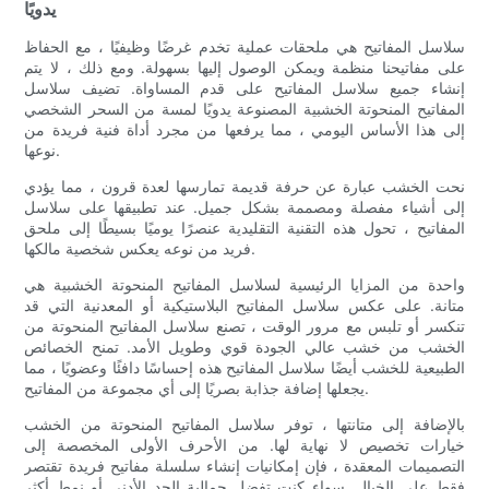
يدويًا
سلاسل المفاتيح هي ملحقات عملية تخدم غرضًا وظيفيًا ، مع الحفاظ
على مفاتيحنا منظمة ويمكن الوصول إليها بسهولة. ومع ذلك ، لا يتم
إنشاء جميع سلاسل المفاتيح على قدم المساواة. تضيف سلاسل
المفاتيح المنحوتة الخشبية المصنوعة يدويًا لمسة من السحر الشخصي
إلى هذا الأساس اليومي ، مما يرفعها من مجرد أداة فنية فريدة من
نوعها.
نحت الخشب عبارة عن حرفة قديمة تمارسها لعدة قرون ، مما يؤدي
إلى أشياء مفصلة ومصممة بشكل جميل. عند تطبيقها على سلاسل
المفاتيح ، تحول هذه التقنية التقليدية عنصرًا يوميًا بسيطًا إلى ملحق
فريد من نوعه يعكس شخصية مالكها.
واحدة من المزايا الرئيسية لسلاسل المفاتيح المنحوتة الخشبية هي
متانة. على عكس سلاسل المفاتيح البلاستيكية أو المعدنية التي قد
تنكسر أو تلبس مع مرور الوقت ، تصنع سلاسل المفاتيح المنحوتة من
الخشب من خشب عالي الجودة قوي وطويل الأمد. تمنح الخصائص
الطبيعية للخشب أيضًا سلاسل المفاتيح هذه إحساسًا دافئًا وعضويًا ، مما
يجعلها إضافة جذابة بصريًا إلى أي مجموعة من المفاتيح.
بالإضافة إلى متانتها ، توفر سلاسل المفاتيح المنحوتة من الخشب
خيارات تخصيص لا نهاية لها. من الأحرف الأولى المخصصة إلى
التصميمات المعقدة ، فإن إمكانيات إنشاء سلسلة مفاتيح فريدة تقتصر
فقط على الخيال. سواء كنت تفضل جمالية الحد الأدنى أو نمط أكثر