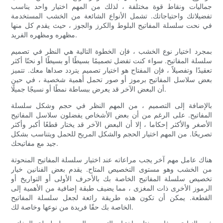
جماليات ونقاط قوة مختلفة ، لذلك من المهم اختيار واحد يناسب
تفضيلاتك واحتياجاتك. تشمل الأنواع الشائعة من الخشب المستخدمة
في نحت سلسلة المفاتيح البلوط والكرز والجوز ، حيث يقدم كل منها
مظهره ومظهره الفريد.
بمجرد اختيار نوع الخشب ، فإن الخطوة التالية هي النظر في تصميم
سلسلة المفاتيح. سواء كنت تفضل تصميمًا بسيطًا أو بسيطًا أو نحتًا أكثر
تعقيدًا وتفصيلاً ، فإن المفتاح هو اختيار تصميم يتردد صداها معك. تتميز
بعض سلاسل المفاتيح برموز أو صور تحمل أهمية شخصية ، في حين
أن البعض الآخر قد يعرض ببساطة نمطًا أو نسيجًا جميلًا.
بالإضافة إلى التصميم ، من المهم النظر في حجم وشكل سلسلة
المفاتيح. على الرغم من أن بعض الأشخاص يفضلون سلاسل المفاتيح
الأصغر والأكثر إحكاما ، إلا أن البعض الآخر قد يختار قطعًا أكبر وأكثر
تصريحًا. من المهم اختيار الحجم والشكل المريح للحمل ويتناسب بشكل
جيد مع مفاتيحك.
هناك عامل مهم آخر يجب مراعاته عند اختيار سلسلة المفاتيح المنحوتة
من الخشب وهو مستوى التخصيص المتاح. يقدم بعض الفنانين خيار
تخصيص سلسلة المفاتيح الخاصة بك بالأحرف الأولى أو التواريخ أو
الرموز الأخرى ذات المغزى ، مما يضيف طبقة إضافية من الأهمية إلى
القطعة. يمكن أن تكون هذه طريقة رائعة لجعل سلسلة المفاتيح
الخاصة بك حقًا فريدة من نوعها وخاصة لك.