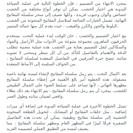
بمجرد الانتهاء من التصميم ، فإن الخطوة التالية في عملية الصياغة
اليدوية هي اختيار الخشب. يمكن أن توفر أنواع مختلفة من الخشب
خصائص وألوان وحبوب فريدة ، وكلها تضيف إلى سحر سلسلة المفاتيح
النهائية. تشمل الخيارات الشائعة لسلاسل المفاتيح المنحوتة من الخشب
البلوط والجوز والكرز والقيقب ، حيث يقدم كل منها جماله المتميز.
مع اختيار التصميم والخشب ، حان الوقت لبدء عملية النحت. يستخدم
الحرفيون الماهرون مجموعة متنوعة من الأدوات مثل الأزاميل والمواد
والسكاكين لنقل التصميم بعناية من الخشب. هذه عملية مضنية تتطلب
الدقة والاهتمام بالتفاصيل للتأكد من أن كل سطر ومنحنى لا تشوبه
شائبة. تتضح خبرة الحرفيين في التفاصيل المعقدة لسلسلة المفاتيح ،
من الحواف السلسة إلى الأنماط المعقدة.
بعد اكتمال النحت ، يتم رمل سلسلة المفاتيح لإنشاء لمسة نهائية ناعمة
مصقولة. هذه الخطوة أمر بالغ الأهمية في إعطاء سلسلة المفاتيح
مظهرها النهائي ، لأنها تساعد على تسليط الضوء على الجمال الطبيعي
للخشب. بمجرد أن يتم رمل سلسلة المفاتيح ، يتم الانتهاء بعد ذلك بطلاء
واقعي لضمان متانته وطول العمر.
تتمثل الخطوة الأخيرة في عملية الصياغة اليدوية في إضافة أي ميزات
إضافية ، مثل حلقات المفاتيح أو المشابك ، لتحويل القطعة المنحوتة
الخشبية إلى سلسلة مفاتيح وظيفية. يمكن أن تحدث هذه التفاصيل
الصغيرة فرقًا كبيرًا في المظهر العام ومظهر سلسلة المفاتيح ، مما
يضيف لمسة من التطبيق العملي لتصميمه الفريد.