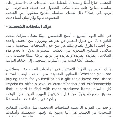
الخشبية خيارًا أنيقًا ومستدامًا للحفاظ على مفاتيحك. فلماذا تستقر على
سلسلة مفاتيح عامة عندما يمكنك الحصول على قطعة فنية فريدة من
نوعها في جيبك؟ دلل نفسك بسلسلة مفاتيح محفورة من الخشب
المصنوعة يدويًا وقم ببيان أينما ذهبت.
- فوائد الملحقات الشخصية
في عالم اليوم السريع ، أصبح التخصيص مهمًا بشكل متزايد. يبحث
الناس دائمًا عن طرق للتعبير عن تفردهم ويبرزون من الحشد. واحدة
من أفضل الطرق للقيام بذلك هي من خلال الملحقات الشخصية ، مثل
سلاسل المفاتيح المنحوتة من الخشب المصنوعة يدويًا. لا تخدم هذه
السلاسل الفريدة الفريدة والفريدة من نوعها غرضًا عمليًا فحسب ، بل
تضيف أيضًا لمسة من الأسلوب الشخصي إلى حياتك اليومية.
هناك العديد من الفوائد للاستثمار في الملحقات المخصصة ، وسلاسل
المفاتيح المنحوتة من الخشب ليست استثناء. Whether you are
buying them for yourself or as a gift for a loved one, these
keychains offer a level of customization and craftsmanship
that is hard to find with mass-produced items. كل سلسلة
مفاتيح مصنوعة يدويًا من قبل الحرفيين المهرة الذين بذلوا الوقت
والجهد في إنشاء قطعة خاصة حقًا.
واحدة من الفوائد الرئيسية للملحقات الشخصية مثل سلاسل المفاتيح
المنحوتة من الخشب هي أنها تسمح لك بإظهار شخصيتك وأسلوبك