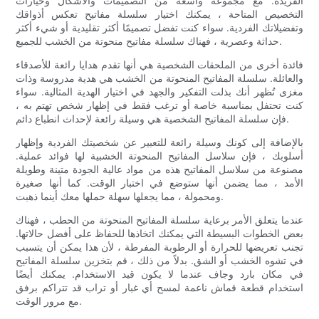
الفريدة. مع مجموعة واسعة من التصميمات والأشكال وخيارات
التخصيص المتاحة ، يمكنك اختيار سلسلة مفاتيح تعكس أذواقك
وتفضيلاتك الفردية. سواء كنت تفضل تصميمًا أكثر تقليدية أو شيء أكثر
حداثة وعصرية ، فهناك سلسلة مفاتيح منحوتة من الخشب للجميع.
فائدة أخرى من الملحقات الشخصية هي أنها تقدم هدايا رائعة للأصدقاء
والعائلة. سلسلة المفاتيح المنحوتة من الخشب هي هدية مدروسة وذات
مغزى تُظهر أنك بذلت التفكير والجهد في اختيار الهدية المثالية. سواء
كنت تحتفل بمناسبة خاصة أو ترغب فقط في إظهار شخص تهتم به ،
فإن سلسلة المفاتيح الشخصية هي وسيلة رائعة لإحداث انطباع دائم.
بالإضافة إلى كونك وسيلة رائعة للتعبير عن شخصيتك الفردية وإظهار
أسلوبك ، فإن سلاسل المفاتيح المنحوتة الخشبية لها فوائد عملية.
مصنوعة من سلاسل المفاتيح هذه من مواد عالية الجودة متينة وطويلة
الأمد ، مما يضمن أنها ستوضع في اختبار الوقت. كما أنها صغيرة
ومحمولة ، مما يجعلها سهلة حملها معك أينما ذهبت.
عندما يتعلق الأمر برعاية سلسلة المفاتيح المنحوتة من الحطب ، فهناك
بعض الخطوات البسيطة التي يمكنك اتخاذها للحفاظ على أفضل حالاتها.
تجنب تعريضها للحرارة أو الرطوبة المفرطة ، لأن هذا يمكن أن يتسبب
في تشوه الخشب أو الشق. بدلاً من ذلك ، قم بتخزين سلسلة المفاتيح
في مكان بارد وجاف عندما لا يكون قيد الاستخدام. يمكنك أيضًا
استخدام قطعة قماش ناعمة لمسح أي غبار أو تراب قد تتراكم برفق
مع مرور الوقت.