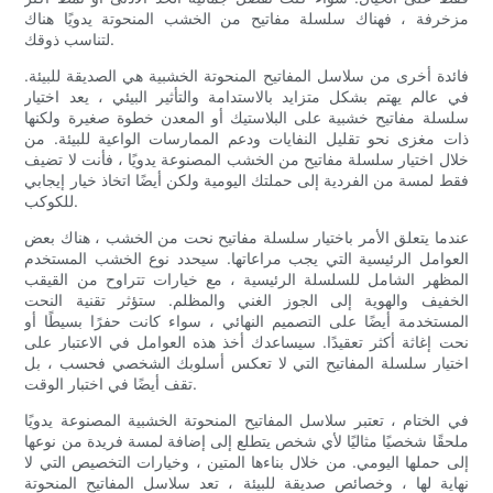
مزخرفة ، فهناك سلسلة مفاتيح من الخشب المنحوتة يدويًا هناك
لتناسب ذوقك.
فائدة أخرى من سلاسل المفاتيح المنحوتة الخشبية هي الصديقة للبيئة.
في عالم يهتم بشكل متزايد بالاستدامة والتأثير البيئي ، يعد اختيار
سلسلة مفاتيح خشبية على البلاستيك أو المعدن خطوة صغيرة ولكنها
ذات مغزى نحو تقليل النفايات ودعم الممارسات الواعية للبيئة. من
خلال اختيار سلسلة مفاتيح من الخشب المصنوعة يدويًا ، فأنت لا تضيف
فقط لمسة من الفردية إلى حملتك اليومية ولكن أيضًا اتخاذ خيار إيجابي
للكوكب.
عندما يتعلق الأمر باختيار سلسلة مفاتيح نحت من الخشب ، هناك بعض
العوامل الرئيسية التي يجب مراعاتها. سيحدد نوع الخشب المستخدم
المظهر الشامل للسلسلة الرئيسية ، مع خيارات تتراوح من القيقب
الخفيف والهوية إلى الجوز الغني والمظلم. ستؤثر تقنية النحت
المستخدمة أيضًا على التصميم النهائي ، سواء كانت حفرًا بسيطًا أو
نحت إغاثة أكثر تعقيدًا. سيساعدك أخذ هذه العوامل في الاعتبار على
اختيار سلسلة المفاتيح التي لا تعكس أسلوبك الشخصي فحسب ، بل
تقف أيضًا في اختبار الوقت.
في الختام ، تعتبر سلاسل المفاتيح المنحوتة الخشبية المصنوعة يدويًا
ملحقًا شخصيًا مثاليًا لأي شخص يتطلع إلى إضافة لمسة فريدة من نوعها
إلى حملها اليومي. من خلال بناءها المتين ، وخيارات التخصيص التي لا
نهاية لها ، وخصائص صديقة للبيئة ، تعد سلاسل المفاتيح المنحوتة